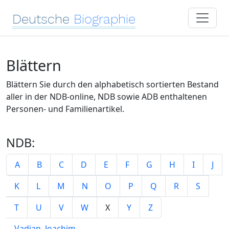
Deutsche
Biographie
Blättern
Blättern Sie durch den alphabetisch sortierten Bestand
aller in der NDB-online, NDB sowie ADB enthaltenen
Personen- und Familienartikel.
NDB:
A
B
C
D
E
F
G
H
I
J
K
L
M
N
O
P
Q
R
S
T
U
V
W
X
Y
Z
Vadian, Joachim