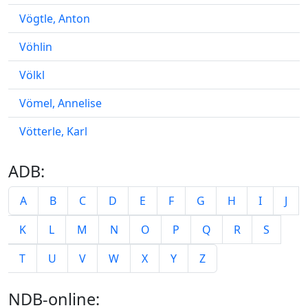
Vögtle, Anton
Vöhlin
Völkl
Vömel, Annelise
Vötterle, Karl
ADB:
A
B
C
D
E
F
G
H
I
J
K
L
M
N
O
P
Q
R
S
T
U
V
W
X
Y
Z
NDB-online: