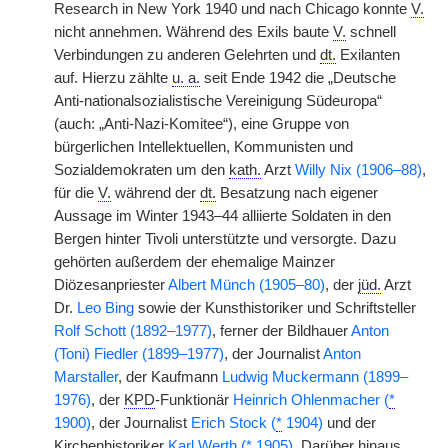
Research in New York 1940 und nach Chicago konnte
V.
nicht annehmen. Während des Exils baute
V.
schnell
Verbindungen zu anderen Gelehrten und
dt.
Exilanten
auf. Hierzu zählte
u. a.
seit Ende 1942 die „Deutsche
Anti-nationalsozialistische Vereinigung Südeuropa“
(auch: „Anti-Nazi-Komitee“), eine Gruppe von
bürgerlichen Intellektuellen, Kommunisten und
Sozialdemokraten um den
kath.
Arzt
Willy Nix (1906–88)
,
für die
V.
während der
dt.
Besatzung nach eigener
Aussage im Winter 1943–44 alliierte Soldaten in den
Bergen hinter Tivoli unterstützte und versorgte. Dazu
gehörten außerdem der ehemalige Mainzer
Diözesanpriester
Albert Münch (1905–80)
, der
jüd.
Arzt
Dr.
Leo Bing
sowie der Kunsthistoriker und Schriftsteller
Rolf Schott (1892–1977)
, ferner der Bildhauer
Anton
(Toni) Fiedler (1899–1977)
, der Journalist
Anton
Marstaller
, der Kaufmann
Ludwig Muckermann (1899–
1976)
, der
KPD
-Funktionär
Heinrich Ohlenmacher (
*
1900)
, der Journalist
Erich Stock (
*
1904)
und der
Kirchenhistoriker
Karl Werth (
*
1905)
. Darüber hinaus