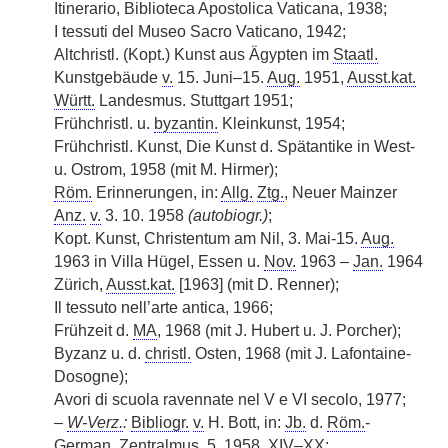
Itinerario, Biblioteca Apostolica Vaticana, 1938;
I tessuti del Museo Sacro Vaticano, 1942;
Altchristl. (Kopt.) Kunst aus Ägypten im
Staatl.
Kunstgebäude
v.
15. Juni–15.
Aug.
1951,
Ausst.kat.
Württ.
Landesmus. Stuttgart 1951;
Frühchristl. u.
byzantin.
Kleinkunst, 1954;
Frühchristl. Kunst, Die Kunst d. Spätantike in West-
u. Ostrom, 1958 (mit M. Hirmer);
Röm.
Erinnerungen, in:
Allg.
Ztg.
, Neuer Mainzer
Anz.
v.
3. 10. 1958
(autobiogr.)
;
Kopt. Kunst, Christentum am Nil, 3. Mai-15.
Aug.
1963 in Villa Hügel, Essen u.
Nov.
1963 –
Jan.
1964
Zürich,
Ausst.kat.
[1963] (mit D. Renner);
Il tessuto nell’arte antica, 1966;
Frühzeit d.
MA
, 1968 (mit J. Hubert u. J. Porcher);
Byzanz u. d.
christl.
Osten, 1968 (mit J. Lafontaine-
Dosogne);
Avori di scuola ravennate nel V e VI secolo, 1977;
–
W-Verz.
:
Bibliogr.
v.
H. Bott, in:
Jb.
d.
Röm.
-
German.
Zentralmus. 5, 1958, XIV–XX;