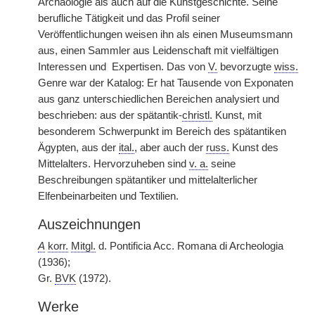
Archäologie als auch auf die Kunstgeschichte. Seine
berufliche Tätigkeit und das Profil seiner
Veröffentlichungen weisen ihn als einen Museumsmann
aus, einen Sammler aus Leidenschaft mit vielfältigen
Interessen und
|
Expertisen. Das von
V.
bevorzugte
wiss.
Genre war der Katalog: Er hat Tausende von Exponaten
aus ganz unterschiedlichen Bereichen analysiert und
beschrieben: aus der spätantik-
christl.
Kunst, mit
besonderem Schwerpunkt im Bereich des spätantiken
Ägypten, aus der
ital.
, aber auch der
russ.
Kunst des
Mittelalters. Hervorzuheben sind
v. a.
seine
Beschreibungen spätantiker und mittelalterlicher
Elfenbeinarbeiten und Textilien.
Auszeichnungen
A
korr.
Mitgl.
d. Pontificia Acc. Romana di Archeologia
(1936);
Gr.
BVK
(1972).
Werke