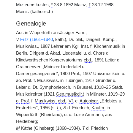
Museumskustos,
*
28.8.1892 Mainz,
†
23.12.1988
Mainz. (katholisch)
Genealogie
Aus in Wipperfürth ansässiger
Fam.
;
V
Fritz (1861–1940
,
kath.
),
Dr. phil.
, Dirigent,
Komp.
,
Musikwiss.
, 1887 Lehrer am
Kgl.
Inst.
f. Kirchenmusik in
Berlin, Dirigent d. Akad. Liedertafel u. d. Chors d.
Klindworthschen Konservatoriums
ebd.
, 1891 Leiter d.
Oratorienver. „Mainzer Liedertafel u.
Damengesangverein“, 1900
Prof.
, 1907
Univ.musikdir.
u.
ao.
Prof.
f.
Musikwiss.
in Tübingen, 1917 Gründer u.
Leiter d.
Dt.
Symphonieorch. in Brüssel, 1918–25
Städt.
Musikdirektor (1921
Gen.musikdir.
) in Münster, 1919–29
o.
Prof.
f.
Musikwiss.
ebd.
,
Vf.
e.
Autobiogr.
„Erlebtes u.
Erstrebtes“, 1956 (s.
L
),
S
d. Friedrich,
Kaufm.
in
Wipperfürth (Rheinland), u. d. Luise Ammann, aus
Heidelberg;
M
Käthe (Ginsberg) (1868–1934),
T
d. Friedrich