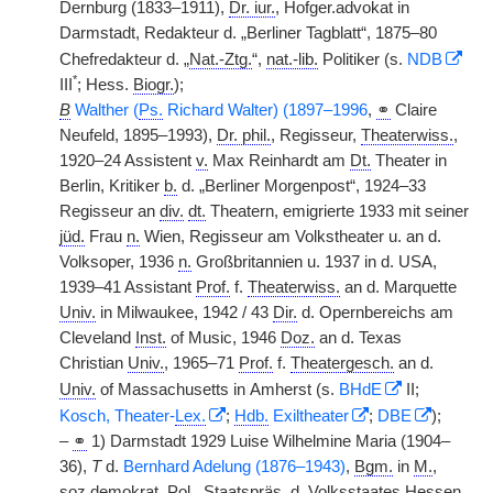
Dernburg (1833–1911),
Dr. iur.
, Hofger.advokat in
Darmstadt, Redakteur d. „Berliner Tagblatt“, 1875–80
Chefredakteur d. „
Nat.-Ztg.
“,
nat.-lib.
Politiker (s.
NDB
*
III
; Hess.
Biogr.
);
B
Walther (
Ps.
Richard Walter) (1897–1996
,
⚭
Claire
Neufeld, 1895–1993),
Dr. phil.
, Regisseur,
Theaterwiss.
,
1920–24 Assistent
v.
Max Reinhardt am
Dt.
Theater in
Berlin, Kritiker
b.
d. „Berliner Morgenpost“, 1924–33
Regisseur an
div.
dt.
Theatern, emigrierte 1933 mit seiner
jüd.
Frau
n.
Wien, Regisseur am Volkstheater u. an d.
Volksoper, 1936
n.
Großbritannien u. 1937 in d. USA,
1939–41 Assistant
Prof.
f.
Theaterwiss.
an d. Marquette
Univ.
in Milwaukee, 1942 / 43
Dir.
d. Opernbereichs am
Cleveland
Inst.
of Music, 1946
Doz.
an d. Texas
Christian
Univ.
, 1965–71
Prof.
f.
Theatergesch.
an d.
Univ.
of Massachusetts in
|
Amherst (s.
BHdE
II;
Kosch, Theater-
Lex.
;
Hdb.
Exiltheater
;
DBE
);
–
⚭
1) Darmstadt 1929 Luise Wilhelmine Maria (1904–
36),
T
d.
Bernhard Adelung (1876–1943)
,
Bgm.
in
M.
,
soz.
demokrat.
Pol.
,
Staatspräs.
d. Volksstaates Hessen