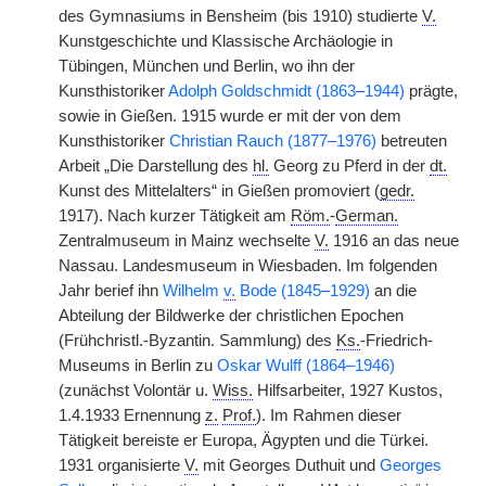
des Gymnasiums in Bensheim (bis 1910) studierte
V.
Kunstgeschichte und Klassische Archäologie in
Tübingen, München und Berlin, wo ihn der
Kunsthistoriker
Adolph Goldschmidt (1863–1944)
prägte,
sowie in Gießen. 1915 wurde er mit der von dem
Kunsthistoriker
Christian Rauch (1877–1976)
betreuten
Arbeit „Die Darstellung des
hl.
Georg zu Pferd in der
dt.
Kunst des Mittelalters“ in Gießen promoviert (
gedr.
1917). Nach kurzer Tätigkeit am
Röm.
-
German.
Zentralmuseum in Mainz wechselte
V.
1916 an das neue
Nassau. Landesmuseum in Wiesbaden. Im folgenden
Jahr berief ihn
Wilhelm
v.
Bode (1845–1929)
an die
Abteilung der Bildwerke der christlichen Epochen
(Frühchristl.-Byzantin. Sammlung) des
Ks.
-Friedrich-
Museums in Berlin zu
Oskar Wulff (1864–1946)
(zunächst Volontär u.
Wiss.
Hilfsarbeiter, 1927 Kustos,
1.4.1933 Ernennung
z.
Prof.
). Im Rahmen dieser
Tätigkeit bereiste er Europa, Ägypten und die Türkei.
1931 organisierte
V.
mit Georges Duthuit und
Georges