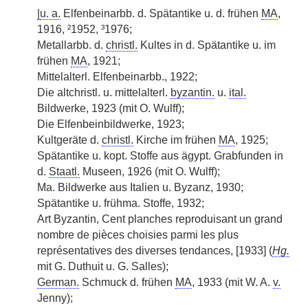
|
u. a.
Elfenbeinarbb. d. Spätantike u. d. frühen
MA
,
1916, ²1952, ³1976;
Metallarbb. d.
christl.
Kultes in d. Spätantike u. im
frühen
MA
, 1921;
Mittelalterl. Elfenbeinarbb., 1922;
Die altchristl. u. mittelalterl.
byzantin.
u.
ital.
Bildwerke, 1923 (mit O. Wulff);
Die Elfenbeinbildwerke, 1923;
Kultgeräte d.
christl.
Kirche im frühen
MA
, 1925;
Spätantike u. kopt. Stoffe aus ägypt. Grabfunden in
d.
Staatl.
Museen, 1926 (mit O. Wulff);
Ma. Bildwerke aus Italien u. Byzanz, 1930;
Spätantike u. frühma. Stoffe, 1932;
Art Byzantin, Cent planches reproduisant un grand
nombre de pièces choisies parmi les plus
représentatives des diverses tendances, [1933] (
Hg.
mit G. Duthuit u. G. Salles);
German.
Schmuck d. frühen
MA
, 1933 (mit W. A.
v.
Jenny);