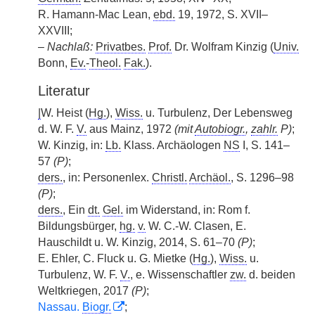
R. Hamann-Mac Lean,
ebd.
19, 1972, S. XVII–
XXVIII;
–
Nachlaß:
Privatbes.
Prof.
Dr. Wolfram Kinzig (
Univ.
Bonn,
Ev.
-
Theol.
Fak.
).
Literatur
|
W. Heist (
Hg.
),
Wiss.
u. Turbulenz, Der Lebensweg
d. W. F.
V.
aus Mainz, 1972
(mit
Autobiogr.
,
zahlr.
P)
;
W. Kinzig, in:
Lb.
Klass. Archäologen
NS
I, S. 141–
57
(P)
;
ders.
, in: Personenlex.
Christl.
Archäol.
, S. 1296–98
(P)
;
ders.
, Ein
dt.
Gel.
im Widerstand, in: Rom f.
Bildungsbürger,
hg.
v.
W. C.-W. Clasen, E.
Hauschildt u. W. Kinzig, 2014, S. 61–70
(P)
;
E. Ehler, C. Fluck u. G. Mietke (
Hg.
),
Wiss.
u.
Turbulenz, W. F.
V.
, e. Wissenschaftler
zw.
d. beiden
Weltkriegen, 2017
(P)
;
Nassau.
Biogr.
;