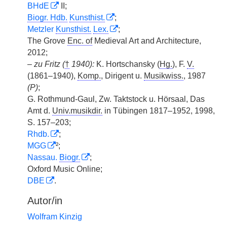
BHdE
II;
Biogr. Hdb.
Kunsthist.
;
Metzler
Kunsthist.
Lex.
;
The Grove
Enc. of
Medieval Art and Architecture,
2012;
–
zu Fritz (
†
1940):
K. Hortschansky (
Hg.
), F.
V.
(1861–1940),
Komp.
, Dirigent u.
Musikwiss.
, 1987
(P)
;
G. Rothmund-Gaul, Zw. Taktstock u. Hörsaal, Das
Amt d.
Univ.musikdir.
in Tübingen 1817–1952, 1998,
S. 157–203;
Rhdb.
;
MGG
²;
Nassau.
Biogr.
;
Oxford Music Online;
DBE
.
Autor/in
Wolfram Kinzig