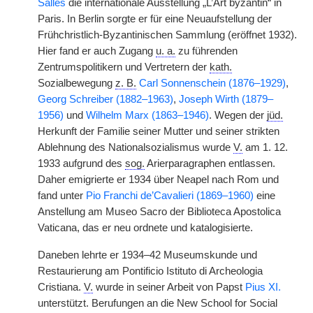
Salles
die internationale Ausstellung „L’Art byzantin“ in
Paris. In Berlin sorgte er für eine Neuaufstellung der
Frühchristlich-Byzantinischen Sammlung (eröffnet 1932).
Hier fand er auch Zugang
u. a.
zu führenden
Zentrumspolitikern und Vertretern der
kath.
Sozialbewegung
z. B.
Carl Sonnenschein (1876–1929)
,
Georg Schreiber (1882–1963)
,
Joseph Wirth (1879–
1956)
und
Wilhelm Marx (1863–1946)
. Wegen der
jüd.
Herkunft der Familie seiner Mutter und seiner strikten
Ablehnung des Nationalsozialismus wurde
V.
am 1. 12.
1933 aufgrund des
sog.
Arierparagraphen entlassen.
Daher emigrierte er 1934 über Neapel nach Rom und
fand unter
Pio Franchi de’Cavalieri (1869–1960)
eine
Anstellung am Museo Sacro der Biblioteca Apostolica
Vaticana, das er neu ordnete und katalogisierte.
Daneben lehrte er 1934–42 Museumskunde und
Restaurierung am Pontificio Istituto di Archeologia
Cristiana.
V.
wurde in seiner Arbeit von Papst
Pius XI.
unterstützt. Berufungen an die New School for Social