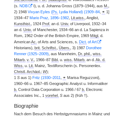
(s.
NDB
I), u. d. Johanna Gross (1879–1944), aus
M.
,
2) 1948
Vivyan Eyles (
Ps.
Lydia Holland) (1909–84
,
⚭
1]
1934–47
Mario Praz, 1896–1982
,
Lit.
wiss.
, Anglist,
Kunsthist.
, 1924
Prof.
an d.
Univ.
of Liverpool, 1932–34
an d.
Univ.
of Manchester, 1934–66 an d. La Sapienza in
Rom, 1962 Order of the British Empire, 1969
Mitgl.
d.
American
Ac.
of Arts and Sciences, s.
Dict.
of Art
Historians),
brit.
Schriftst.
,
Übers.
, 3) 1987
Dorothee
Renner (1925–2009)
, aus Mannheim,
Dr. phil.
,
wiss.
Mitarb.
v.
V.
, 1966–87
Bibl.
u.
wiss.
Mitarb.
an d.
Ak. d.
Wiss.
u.
Lit.
Mainz, Textilforscherin (s. Personenlex.
Christl.
Archäol.
;
W
);
1
S
aus 1)
Fritz (1930–2011
,
⚭
Marisa Reguzzoni),
1960–66 u. 1967–85 Geographic Analyst u. Informatiker
b.
Control Data Corporation u. 1966 / 67
b.
Electronic
Associates Inc., 1
vorehel.
S
aus 2) (früh †).
Biographie
Nach dem Besuch des Herbstgymnasiums in Mainz und