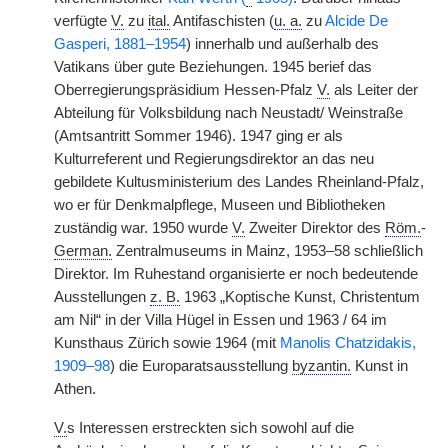
verfügte
V.
zu
ital.
Antifaschisten (
u. a.
zu
Alcide De
Gasperi, 1881–1954
) innerhalb und außerhalb des
Vatikans über gute Beziehungen. 1945 berief das
Oberregierungspräsidium Hessen-Pfalz
V.
als Leiter der
Abteilung für Volksbildung nach Neustadt/ Weinstraße
(Amtsantritt Sommer 1946). 1947 ging er als
Kulturreferent und Regierungsdirektor an das neu
gebildete Kultusministerium des Landes Rheinland-Pfalz,
wo er für Denkmalpflege, Museen und Bibliotheken
zuständig war. 1950 wurde
V.
Zweiter Direktor des
Röm.
-
German.
Zentralmuseums in Mainz, 1953–58 schließlich
Direktor. Im Ruhestand organisierte er noch bedeutende
Ausstellungen
z. B.
1963 „Koptische Kunst, Christentum
am Nil“ in der Villa Hügel in Essen und 1963 / 64 im
Kunsthaus Zürich sowie 1964 (mit
Manolis Chatzidakis,
1909–98
) die Europaratsausstellung
byzantin.
Kunst in
Athen.
V.
s Interessen erstreckten sich sowohl auf die