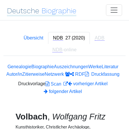
Deutsche
Biographie
Übersicht
NDB
27 (2020)
ADB
NDB
-online
Genealogie
Biographie
Auszeichnungen
Werke
Literatur
Autor/in
Zitierweise
Netzwerk
RDF
Druckfassung
Druckvorlage
vorheriger Artikel
Scan
folgender Artikel
Volbach
,
Wolfgang Fritz
Kunsthistoriker, Christlicher Archäologe,