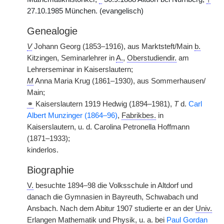
27.10.1985 München. (evangelisch)
Genealogie
V
Johann Georg (1853–1916), aus Marktsteft/Main
b.
Kitzingen, Seminarlehrer in
A.
,
Oberstudiendir.
am
Lehrerseminar in Kaiserslautern;
M
Anna Maria Krug (1861–1930), aus Sommerhausen/
Main;
⚭
Kaiserslautern 1919 Hedwig (1894–1981),
T
d.
Carl
Albert Munzinger (1864–96)
,
Fabrikbes.
in
Kaiserslautern, u. d. Carolina Petronella Hoffmann
(1871–1933);
kinderlos.
Biographie
V.
besuchte 1894–98 die Volksschule in Altdorf und
danach die Gymnasien in Bayreuth, Schwabach und
Ansbach. Nach dem Abitur 1907 studierte er an der
Univ.
Erlangen Mathematik und Physik,
u. a.
bei
Paul Gordan