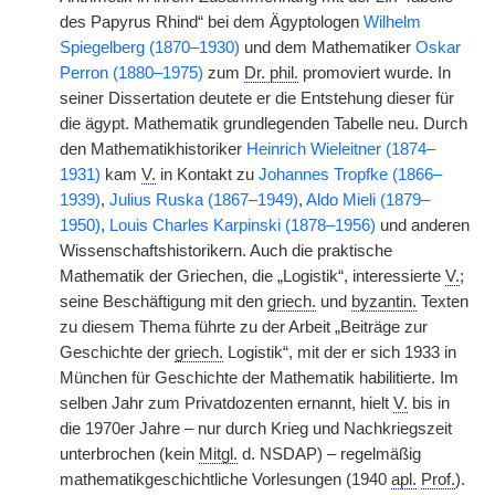
des Papyrus Rhind“ bei dem Ägyptologen
Wilhelm
Spiegelberg (1870–1930)
und dem Mathematiker
Oskar
Perron (1880–1975)
zum
Dr. phil.
promoviert wurde. In
seiner Dissertation deutete er die Entstehung dieser für
die ägypt. Mathematik grundlegenden Tabelle neu. Durch
den Mathematikhistoriker
Heinrich Wieleitner (1874–
1931)
kam
V.
in Kontakt zu
Johannes Tropfke (1866–
1939)
,
Julius Ruska (1867–1949)
,
Aldo Mieli (1879–
1950)
,
Louis Charles Karpinski (1878–1956)
und anderen
Wissenschaftshistorikern. Auch die praktische
Mathematik der Griechen, die „Logistik“, interessierte
V.
;
seine Beschäftigung mit den
griech.
und
byzantin.
Texten
zu diesem Thema führte zu der Arbeit „Beiträge zur
Geschichte der
griech.
Logistik“, mit der er sich 1933 in
München für Geschichte der Mathematik habilitierte. Im
selben Jahr zum Privatdozenten ernannt, hielt
V.
bis in
die 1970er Jahre – nur durch Krieg und Nachkriegszeit
unterbrochen (kein
Mitgl.
d. NSDAP) – regelmäßig
mathematikgeschichtliche Vorlesungen (1940
apl.
Prof.
).