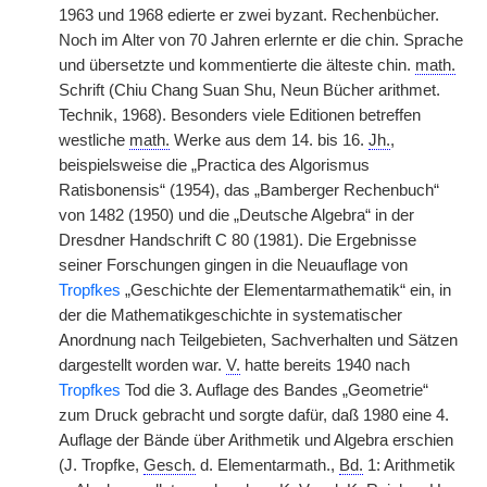
1963 und 1968 edierte er zwei byzant. Rechenbücher.
Noch im Alter von 70 Jahren erlernte er die chin. Sprache
und übersetzte und kommentierte die älteste chin.
math.
Schrift (Chiu Chang Suan Shu, Neun Bücher arithmet.
Technik, 1968). Besonders viele Editionen betreffen
westliche
math.
Werke aus dem 14. bis 16.
Jh.
,
beispielsweise die „Practica des Algorismus
Ratisbonensis“ (1954), das „Bamberger Rechenbuch“
von 1482 (1950) und die „Deutsche Algebra“ in der
Dresdner Handschrift C 80 (1981). Die Ergebnisse
seiner Forschungen gingen in die Neuauflage von
Tropfkes
„Geschichte der Elementarmathematik“ ein, in
der die Mathematikgeschichte in systematischer
Anordnung nach Teilgebieten, Sachverhalten und Sätzen
dargestellt worden war.
V.
hatte bereits 1940 nach
Tropfkes
Tod die 3. Auflage des Bandes „Geometrie“
zum Druck gebracht und sorgte dafür, daß 1980 eine 4.
Auflage der Bände über Arithmetik und Algebra erschien
(J. Tropfke,
Gesch.
d. Elementarmath.,
Bd.
1: Arithmetik