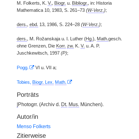
M. Folkerts, K.
V.
,
Biogr.
u.
Bibliogr.
, in: Historia
Mathematica 10, 1983, S. 261–73
(
W-Verz.
)
;
ders.
,
ebd.
13, 1986, S. 224–28
(
W-Verz.
)
;
ders.
, M. Rožanskaja u. I. Luther (
Hg.
),
Math.
gesch.
ohne Grenzen, Die
Korr.
zw.
K.
V.
u. A. P.
Juschkewitsch, 1997
(P)
;
Pogg.
VI u. VII a;
Tobies,
Biogr. Lex.
Math.
Porträts
|
Photogrr. (Archiv d.
Dt.
Mus.
München).
Autor/in
Menso Folkerts
Zitierweise