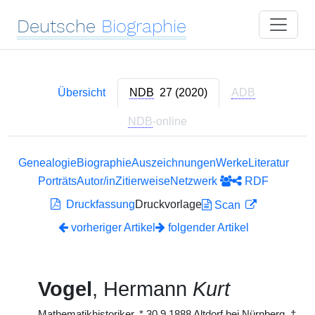
Deutsche
Biographie
Übersicht
NDB
27 (2020)
ADB
NDB
-online
Genealogie
Biographie
Auszeichnungen
Werke
Literatur
Porträts
Autor/in
Zitierweise
Netzwerk
RDF
Druckfassung
Druckvorlage
Scan
vorheriger Artikel
folgender Artikel
Vogel
, Hermann
Kurt
Mathematikhistoriker,
*
30.9.1888 Altdorf bei Nürnberg,
†