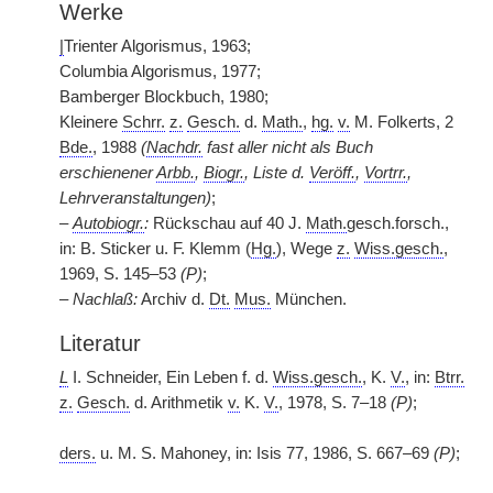
Werke
|
Trienter Algorismus, 1963;
Columbia Algorismus, 1977;
Bamberger Blockbuch, 1980;
Kleinere
Schrr.
z.
Gesch.
d.
Math.
,
hg.
v.
M. Folkerts, 2
Bde.
, 1988
(
Nachdr.
fast aller nicht als Buch
erschienener
Arbb.
,
Biogr.
, Liste d.
Veröff.
,
Vortrr.
,
Lehrveranstaltungen)
;
–
Autobiogr.
:
Rückschau auf 40 J.
Math.
gesch.forsch.,
in: B. Sticker u. F. Klemm (
Hg.
), Wege
z.
Wiss.gesch.
,
1969, S. 145–53
(P)
;
–
Nachlaß:
Archiv d.
Dt.
Mus.
München.
Literatur
L
I. Schneider, Ein Leben f. d.
Wiss.gesch.
, K.
V.
, in:
Btrr.
z.
Gesch.
d. Arithmetik
v.
K.
V.
, 1978, S. 7–18
(P)
;
ders.
u. M. S. Mahoney, in: Isis 77, 1986, S. 667–69
(P)
;