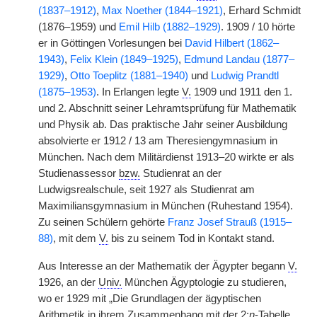
(1837–1912)
,
Max Noether (1844–1921)
, Erhard Schmidt
(1876–1959) und
Emil Hilb (1882–1929)
. 1909 / 10 hörte
er in Göttingen Vorlesungen bei
David Hilbert (1862–
1943)
,
Felix Klein (1849–1925)
,
Edmund Landau (1877–
1929)
,
Otto Toeplitz (1881–1940)
und
Ludwig Prandtl
(1875–1953)
. In Erlangen legte
V.
1909 und 1911 den 1.
und 2. Abschnitt seiner Lehramtsprüfung für Mathematik
und Physik ab. Das praktische Jahr seiner Ausbildung
absolvierte er 1912 / 13 am Theresiengymnasium in
München. Nach dem Militärdienst 1913–20 wirkte er als
Studienassessor
bzw.
Studienrat an der
Ludwigsrealschule, seit 1927 als Studienrat am
Maximiliansgymnasium in München (Ruhestand 1954).
Zu seinen Schülern gehörte
Franz Josef Strauß (1915–
88)
, mit dem
V.
bis zu seinem Tod in Kontakt stand.
Aus Interesse an der Mathematik der Ägypter begann
V.
1926, an der
Univ.
München Ägyptologie zu studieren,
wo er 1929 mit „Die Grundlagen der ägyptischen
Arithmetik in ihrem Zusammenhang mit der 2:
n
-Tabelle