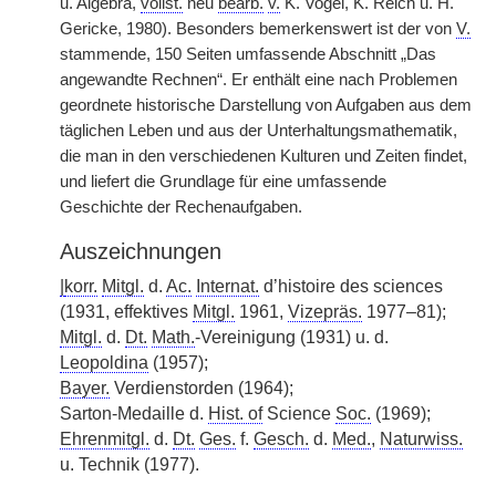
u. Algebra,
vollst.
neu
bearb.
v.
K. Vogel, K. Reich u. H.
Gericke, 1980). Besonders bemerkenswert ist der von
V.
stammende, 150 Seiten umfassende Abschnitt „Das
angewandte Rechnen“. Er enthält eine nach Problemen
geordnete historische Darstellung von Aufgaben aus dem
täglichen Leben und aus der Unterhaltungsmathematik,
die man in den verschiedenen Kulturen und Zeiten findet,
und liefert die Grundlage für eine umfassende
Geschichte der Rechenaufgaben.
Auszeichnungen
|
korr.
Mitgl.
d.
Ac.
Internat.
d’histoire des sciences
(1931, effektives
Mitgl.
1961,
Vizepräs.
1977–81);
Mitgl.
d.
Dt.
Math.
-Vereinigung (1931) u. d.
Leopoldina
(1957);
Bayer.
Verdienstorden (1964);
Sarton-Medaille d.
Hist. of
Science
Soc.
(1969);
Ehrenmitgl.
d.
Dt.
Ges.
f.
Gesch.
d.
Med.
,
Naturwiss.
u. Technik (1977).