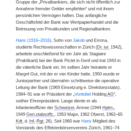
Gruppe der „Privatbankiers, die sich nicht öffentlich zur
Annahme fremder Gelder empfehlen“ und mit ihrem
persönlichen Vermögen haften. Das anfängliche
Geschäftsfeld der Bank war Wertpapierhandel und die
Betreuung von Privatkunden und Regionalbanken.
Hans
(1916–2016)
, Sohn von
Jakob
und Emma,
studierte Rechtswissenschaften in Zürich (
Dr. iur.
1942),
arbeitete anschließend für ein Jahr als Stagiaire
(Praktikant) bei der Bank Pictet in Genf und trat 1943 in
die väterliche Bank ein. Im selben Jahr heiratete er
Margrit
Gut, mit der er vier Kinder hatte. 1950 wurde er
Juniorpartner und übernahm schrittweise die operative
Leitung der Bank (1969 Einsetzung e. Direktionsstabs).
1984–91 war er Präsident der „
Vontobel
Holding
AG
“,
seither Ehrenpräsident. Lange diente er als
Infanterieoffizier der
Schweizer.
Armee (1944
Hptm.
,
1949
Gen.stabsoffz.
, 1953 Major, 1962 Oberst, 1962–65
Kdt.
d.
Inf.
-
Rgt.
26). Seit 1960 war
Hans
Mitglied des
Vorstands des Effektenbörsenvereins Zürich, 1961–74