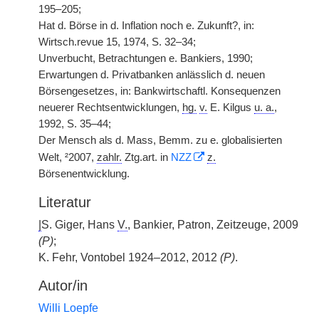
195–205;
Hat d. Börse in d. Inflation noch e. Zukunft?, in:
Wirtsch.revue 15, 1974, S. 32–34;
Unverbucht, Betrachtungen e. Bankiers, 1990;
Erwartungen d. Privatbanken anlässlich d. neuen
Börsengesetzes, in: Bankwirtschaftl. Konsequenzen
neuerer Rechtsentwicklungen,
hg.
v.
E. Kilgus
u. a.
,
1992, S. 35–44;
Der Mensch als d. Mass, Bemm. zu e. globalisierten
Welt, ²2007,
zahlr.
Ztg.art. in
NZZ
z.
Börsenentwicklung.
Literatur
|
S. Giger, Hans
V.
, Bankier, Patron, Zeitzeuge, 2009
(P)
;
K. Fehr, Vontobel 1924–2012, 2012
(P)
.
Autor/in
Willi Loepfe