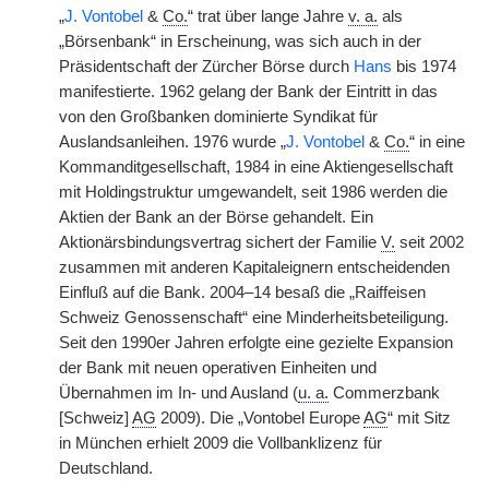
„
J. Vontobel
&
Co.
“ trat über lange Jahre
v. a.
als
„Börsenbank“ in Erscheinung, was sich auch in der
Präsidentschaft der Zürcher Börse durch
Hans
bis 1974
manifestierte. 1962 gelang der Bank der Eintritt in das
von den Großbanken dominierte Syndikat für
Auslandsanleihen. 1976 wurde „
J. Vontobel
&
Co.
“ in eine
Kommanditgesellschaft, 1984 in eine Aktiengesellschaft
mit Holdingstruktur umgewandelt, seit 1986 werden die
Aktien der Bank an der Börse gehandelt. Ein
Aktionärsbindungsvertrag sichert der Familie
V.
seit 2002
zusammen mit anderen Kapitaleignern entscheidenden
Einfluß auf die Bank. 2004–14 besaß die „Raiffeisen
Schweiz Genossenschaft“ eine Minderheitsbeteiligung.
Seit den 1990er Jahren erfolgte eine gezielte Expansion
der Bank mit neuen operativen Einheiten und
Übernahmen im In- und Ausland (
u. a.
Commerzbank
[Schweiz]
AG
2009). Die „Vontobel Europe
AG
“ mit Sitz
in München erhielt 2009 die Vollbanklizenz für
Deutschland.