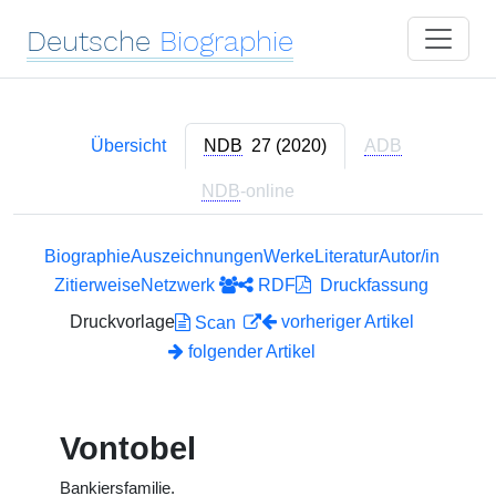
Deutsche
Biographie
Übersicht
NDB
27 (2020)
ADB
NDB
-online
Biographie
Auszeichnungen
Werke
Literatur
Autor/in
Zitierweise
Netzwerk
RDF
Druckfassung
Druckvorlage
vorheriger Artikel
Scan
folgender Artikel
Vontobel
Bankiersfamilie.