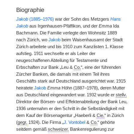
Biographie
Jakob
(1885–1976)
war der Sohn des Metzgers
Hans
Jakob
aus Irgenhausen-Pfäffikon, und der
Emma
Ida
Bachmann. Die Familie verlegte den Wohnsitz 1889
nach Zürich, wo
Jakob
beim Waisenhausamt der Stadt
Zürich arbeitete und bis 1910 zum Kanzlisten 1. Klasse
aufstieg. 1911 wechselte er als Leiter der
neugeschaffenen Abteilung für Testamente und
Erbschaften zur Bank „Leu &
Co.
“, eine der führenden
Zürcher Banken, die damals mit einem Teil ihres
Geschäfts stark auf Deutschland ausgerichtet war. 1915
heiratete
Jakob
Emma
Höhn (1887–1978), deren Mutter
aus Deutschland eingewandert war. 1932 wurde er
stellv.
Direktor der Börsen- und Effektenabteilung der Bank Leu,
1936 unternahm er den Schritt in die Selbständigkeit mit
dem Kauf der Börsenagentur „Haeberli &
Cie.
“ in Zürich
(
gegr.
1924). Die Firma „
J. Vontobel
&
Co.
“ gehörte
seitdem gemäß
schweizer.
Bankenregulierung zur