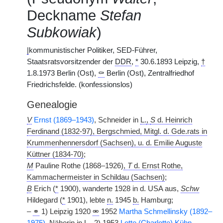
Deckname
Stefan
Subkowiak
)
|
kommunistischer Politiker, SED-Führer,
Staatsratsvorsitzender der
DDR
,
*
30.6.1893 Leipzig,
†
1.8.1973 Berlin (Ost),
⚰
Berlin (Ost), Zentralfriedhof
Friedrichsfelde. (konfessionslos)
Genealogie
V
Ernst (1869–1943)
, Schneider in
L.
,
S
d. Heinrich
Ferdinand (1832-97), Bergschmied, Mitgl. d. Gde.rats in
Krummenhennersdorf (Sachsen), u. d. Emilie Auguste
Küttner (1834-70)
;
M
Pauline Rothe (1868–1926)
,
T
d. Ernst Rothe,
Kammachermeister in Schildau (Sachsen)
;
B
Erich (
*
1900), wanderte 1928 in d. USA aus,
Schw
Hildegard (
*
1901), lebte
n.
1945
b.
Hamburg;
–
⚭
1) Leipzig 1920
⚮
1952
Martha Schmellinsky (1892–