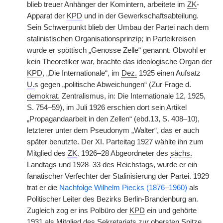
blieb treuer Anhänger der Komintern, arbeitete im
ZK
-
Apparat der
KPD
und in der Gewerkschaftsabteilung.
Sein Schwerpunkt blieb der Umbau der Partei nach dem
stalinistischen Organisationsprinzip; in Parteikreisen
wurde er spöttisch „Genosse Zelle“ genannt. Obwohl er
kein Theoretiker war, brachte das ideologische Organ der
KPD
, „Die Internationale“, im
Dez.
1925 einen Aufsatz
U.
s gegen „politische Abweichungen“ (Zur Frage d.
demokrat.
Zentralismus, in: Die Internationale 12, 1925,
S. 754–59), im Juli 1926 erschien dort sein Artikel
„Propagandaarbeit in den Zellen“ (ebd.13, S. 408–10),
letzterer unter dem Pseudonym „Walter“, das er auch
später benutzte. Der XI. Parteitag 1927 wählte ihn zum
Mitglied des
ZK
. 1926–28 Abgeordneter des
sächs.
Landtags und 1928–33 des Reichstags, wurde er ein
fanatischer Verfechter der Stalinisierung der Partei. 1929
trat er die
Nachfolge Wilhelm Piecks (1876–1960)
als
Politischer Leiter des Bezirks Berlin-Brandenburg an.
Zugleich zog er ins Polbüro der
KPD
ein und gehörte
1931 als Mitglied des Sekretariats zur obersten Spitze