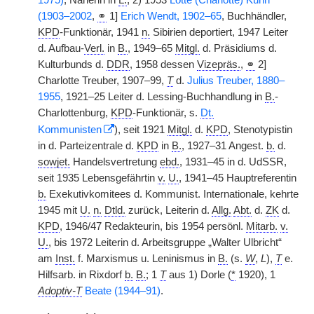
1975)
, Näherin in
L.
, 2) 1953
Lotte (Charlotte) Kühn
(1903–2002
,
⚭
1]
Erich Wendt, 1902–65
, Buchhändler,
KPD
-Funktionär, 1941
n.
Sibirien deportiert, 1947 Leiter
d. Aufbau-
Verl.
in
B.
, 1949–65
Mitgl.
d. Präsidiums d.
Kulturbunds d.
DDR
, 1958 dessen
Vizepräs.
,
⚭
2]
Charlotte Treuber, 1907–99,
T
d.
Julius Treuber, 1880–
1955
, 1921–25 Leiter d. Lessing-Buchhandlung in
B.
-
Charlottenburg,
KPD
-Funktionär, s.
Dt.
Kommunisten
), seit 1921
Mitgl.
d.
KPD
, Stenotypistin
in d. Parteizentrale d.
KPD
in
B.
, 1927–31 Angest.
b.
d.
sowjet.
Handelsvertretung
ebd.
, 1931–45 in d. UdSSR,
seit 1935 Lebensgefährtin
v.
U.
, 1941–45 Hauptreferentin
b.
Exekutivkomitees d. Kommunist. Internationale, kehrte
1945 mit
U.
n.
Dtld.
zurück, Leiterin d.
Allg.
Abt.
d.
ZK
d.
KPD
, 1946/47 Redakteurin, bis 1954 persönl.
Mitarb.
v.
U.
, bis 1972 Leiterin d. Arbeitsgruppe „Walter Ulbricht“
am
Inst.
f. Marxismus u. Leninismus in
B.
(s.
W
,
L
),
T
e.
Hilfsarb. in Rixdorf
b.
B.
; 1
T
aus 1) Dorle (
*
1920), 1
Adoptiv-T
Beate (1944–91)
.