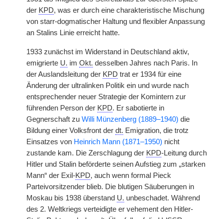
der
KPD
, was er durch eine charakteristische Mischung
von starr-dogmatischer Haltung und flexibler Anpassung
an Stalins Linie erreicht hatte.
1933 zunächst im Widerstand in Deutschland aktiv,
emigrierte
U.
im
Okt.
desselben Jahres nach Paris. In
der Auslandsleitung der
KPD
trat er 1934 für eine
Änderung der ultralinken Politik ein und wurde nach
entsprechender neuer Strategie der Komintern zur
führenden Person der
KPD
. Er sabotierte in
Gegnerschaft zu
Willi Münzenberg (1889–1940)
die
Bildung einer Volksfront der
dt.
Emigration, die trotz
Einsatzes von
Heinrich Mann (1871–1950)
nicht
zustande kam. Die Zerschlagung der
KPD
-Leitung durch
Hitler und Stalin beförderte seinen Aufstieg zum „starken
Mann“ der Exil-
KPD
, auch wenn formal Pieck
Parteivorsitzender blieb. Die blutigen Säuberungen in
Moskau bis 1938 überstand
U.
unbeschadet. Während
des 2. Weltkriegs verteidigte er vehement den Hitler-