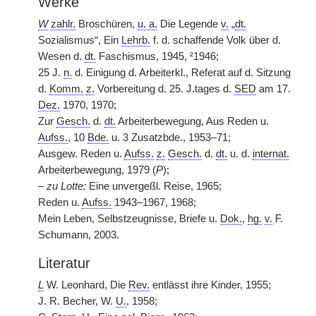
Werke
W
zahlr.
Broschüren,
u. a.
Die Legende
v.
„
dt.
Sozialismus“, Ein
Lehrb.
f. d. schaffende Volk über d.
Wesen d.
dt.
Faschismus, 1945, ²1946;
25 J.
n.
d. Einigung d. Arbeiterkl., Referat auf d. Sitzung
d.
Komm.
z.
Vorbereitung d. 25. J.tages d.
SED
am 17.
Dez.
1970, 1970;
Zur
Gesch.
d.
dt.
Arbeiterbewegung, Aus Reden u.
Aufss.
, 10
Bde.
u. 3 Zusatzbde., 1953–71;
Ausgew. Reden u.
Aufss.
z.
Gesch.
d.
dt.
u. d.
internat.
Arbeiterbewegung, 1979 (
P
);
–
zu Lotte:
Eine unvergeßl. Reise, 1965;
Reden u.
Aufss.
1943–1967, 1968;
Mein Leben, Selbstzeugnisse, Briefe u.
Dok.
,
hg.
v.
F.
Schumann, 2003.
Literatur
L
W. Leonhard, Die
Rev.
entlässt ihre Kinder, 1955;
J. R. Becher, W.
U.
, 1958;