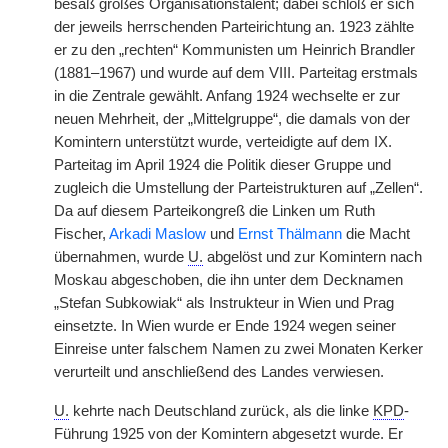
besaß großes Organisationstalent; dabei schloß er sich
der jeweils herrschenden Parteirichtung an. 1923 zählte
er zu den „rechten“ Kommunisten um Heinrich Brandler
(1881–1967) und wurde auf dem VIII. Parteitag erstmals
in die Zentrale gewählt. Anfang 1924 wechselte er zur
neuen Mehrheit, der „Mittelgruppe“, die damals von der
Komintern unterstützt wurde, verteidigte auf dem IX.
Parteitag im April 1924 die Politik dieser Gruppe und
zugleich die Umstellung der Parteistrukturen auf „Zellen“.
Da auf diesem Parteikongreß die Linken um Ruth
Fischer,
Arkadi Maslow
und
Ernst Thälmann
die Macht
übernahmen, wurde
U.
abgelöst und zur Komintern nach
Moskau abgeschoben, die ihn unter dem Decknamen
„Stefan Subkowiak“ als Instrukteur in Wien und Prag
einsetzte. In Wien wurde er Ende 1924 wegen seiner
Einreise unter falschem Namen zu zwei Monaten Kerker
verurteilt und anschließend des Landes verwiesen.
U.
kehrte nach Deutschland zurück, als die linke
KPD
-
Führung 1925 von der Komintern abgesetzt wurde. Er