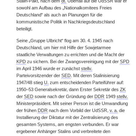
Stalin-Pakt, nach dem
dt.
Überfall auf die UdSSR war er
sowohl am Aufbau des „Nationalkomitees Freies
Deutschland“ als auch an Planungen für die
kommunistische Politik in Nachkriegsdeutschland
beteiligt.
Seine „Gruppe Ulbricht“ flog am 30. 4. 1945 nach
Deutschland, um hier mit Hilfe der Sowjetarmee
staatliche Verwaltungen zu errichten und die Macht der
KPD
zu sichern. Bei der Zwangsvereinigung mit der
SPD
im April 1946 wurde er zunächst
stellv.
Parteivorsitzender der
SED
. Mit deren Stalinisierung
1947/48 stieg
U.
zum entscheidenden Parteiführer auf:
1950–53 Generalsekretär, dann Erster Sekretär des
ZK
der
SED
sowie nach der Gründung der
DDR
1949
stellv.
Ministerpräsident. Mit seiner Person ist die Umwandlung
der frühen
DDR
nach dem Vorbild der UdSSR,
v. a.
die
Installierung der Diktatur mit der Zentralisierung des
gesamten Systems, am engsten verbunden. Er war
ergebener Anhänger Stalins und verbreitete den