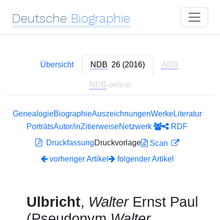
Deutsche
Biographie
Übersicht
NDB
26 (2016)
ADB
NDB
-online
Genealogie
Biographie
Auszeichnungen
Werke
Literatur
Porträts
Autor/in
Zitierweise
Netzwerk
RDF
Druckfassung
Druckvorlage
Scan
vorheriger Artikel
folgender Artikel
Ulbricht
,
Walter
Ernst Paul
(Pseudonym
Walter
,