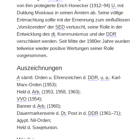
von ihm protegierte Erich Honecker (1912–94)
U.
mit
Duldung Moskaus in seinen Ämtern ab. Seine völlige
Entmachtung sollte mit der Ernennung zum einflußlosen
„Vorsitzenden“ der
SED
vertuscht, seine Rolle in der
Entwicklung des
dt.
Kommunismus und der
DDR
verschleiert werden. Seit Mitte der 1980er Jahre wurden
teilweise wieder positive Wertungen seiner Rolle
vorgenommen.
Auszeichnungen
A
sämtl. Orden u. Ehrenzeichen d.
DDR
,
u. a.
: Karl-
Marx-Orden (1953);
Held d.
Arb.
(1953, 1958, 1963);
VVO
(1954);
Banner d.
Arb.
(1960);
Dauermarkenserie d.
Dt.
Post in d.
DDR
(1961–71);
ägypt. Nil-Orden;
Held d. Sowjetunion.