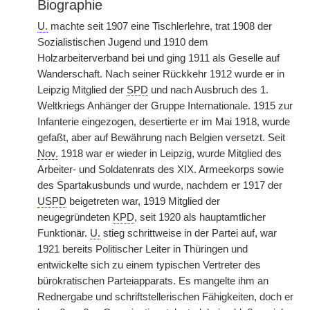
Biographie
U.
machte seit 1907 eine Tischlerlehre, trat 1908 der
Sozialistischen Jugend und 1910 dem
Holzarbeiterverband bei und ging 1911 als Geselle auf
Wanderschaft. Nach seiner Rückkehr 1912 wurde er in
Leipzig Mitglied der
SPD
und nach Ausbruch des 1.
Weltkriegs Anhänger der Gruppe Internationale. 1915 zur
Infanterie eingezogen, desertierte er im Mai 1918, wurde
gefaßt, aber auf Bewährung nach Belgien versetzt. Seit
Nov.
1918 war er wieder in Leipzig, wurde Mitglied des
Arbeiter- und Soldatenrats des XIX. Armeekorps sowie
des Spartakusbunds und wurde,
|
nachdem er 1917 der
USPD
beigetreten war, 1919 Mitglied der
neugegründeten
KPD
, seit 1920 als hauptamtlicher
Funktionär.
U.
stieg schrittweise in der Partei auf, war
1921 bereits Politischer Leiter in Thüringen und
entwickelte sich zu einem typischen Vertreter des
bürokratischen Parteiapparats. Es mangelte ihm an
Rednergabe und schriftstellerischen Fähigkeiten, doch er