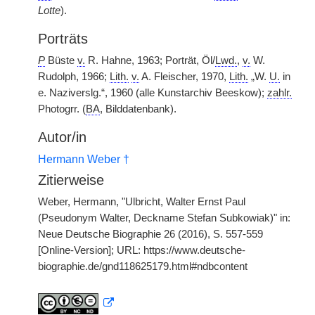
Lotte
).
Porträts
P
Büste
v.
R. Hahne, 1963; Porträt, Öl/
Lwd.
,
v.
W.
Rudolph, 1966;
Lith.
v.
A. Fleischer, 1970,
Lith.
„W.
U.
in
e. Naziverslg.“, 1960 (alle Kunstarchiv Beeskow);
zahlr.
Photogrr. (
BA
, Bilddatenbank).
Autor/in
Hermann Weber †
Zitierweise
Weber, Hermann, "Ulbricht, Walter Ernst Paul
(Pseudonym Walter, Deckname Stefan Subkowiak)" in:
Neue Deutsche Biographie 26 (2016), S. 557-559
[Online-Version]; URL: https://www.deutsche-
biographie.de/gnd118625179.html#ndbcontent