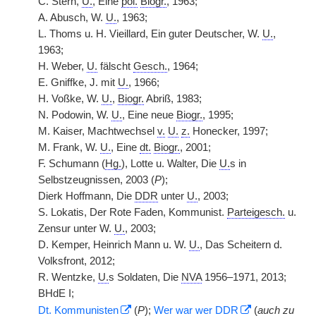
C. Stern,
U.
, Eine
pol.
Biogr.
, 1963;
A. Abusch, W.
U.
, 1963;
L. Thoms u. H. Vieillard, Ein guter Deutscher, W.
U.
,
1963;
H. Weber,
U.
fälscht
Gesch.
, 1964;
E. Gniffke, J. mit
U.
, 1966;
H. Voßke, W.
U.
,
Biogr.
Abriß, 1983;
N. Podowin, W.
U.
, Eine neue
Biogr.
, 1995;
M. Kaiser, Machtwechsel
v.
U.
z.
Honecker, 1997;
M. Frank, W.
U.
, Eine
dt.
Biogr.
, 2001;
F. Schumann (
Hg.
), Lotte u. Walter, Die
U.
s in
Selbstzeugnissen, 2003 (
P
);
Dierk Hoffmann, Die
DDR
unter
U.
, 2003;
S. Lokatis, Der Rote Faden, Kommunist.
Parteigesch.
u.
Zensur unter W.
U.
, 2003;
D. Kemper, Heinrich Mann u. W.
U.
, Das Scheitern d.
Volksfront, 2012;
R. Wentzke,
U.
s Soldaten, Die
NVA
1956–1971, 2013;
BHdE I;
Dt.
Kommunisten
(
P
);
Wer war wer
DDR
(
auch zu