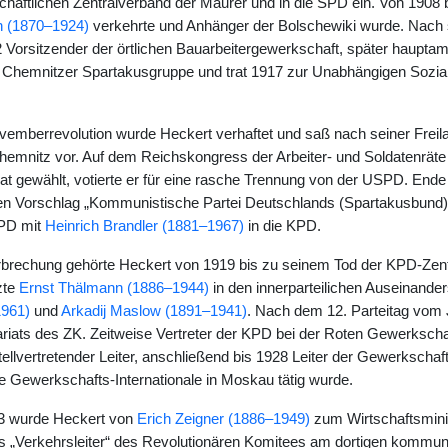
haftlichen Zentralverband der Maurer und in die SPD ein. Von 1908 bi
in (1870–1924)
verkehrte und Anhänger der Bolschewiki wurde. Nach
 Vorsitzender der örtlichen Bauarbeitergewerkschaft, später hauptamt
r Chemnitzer Spartakusgruppe und trat 1917 zur Unabhängigen Sozi
vemberrevolution wurde Heckert verhaftet und saß nach seiner Fre
Chemnitz vor. Auf dem Reichskongress der Arbeiter- und Soldatenräte
at gewählt, votierte er für eine rasche Trennung von der USPD. En
einen Vorschlag „Kommunistische Partei Deutschlands (Spartakusbund)
PD mit
Heinrich Brandler (1881–1967)
in die KPD.
rbrechung gehörte Heckert von 1919 bis zu seinem Tod der KPD-Zent
zte
Ernst Thälmann (1886–1944)
in den innerparteilichen Auseinande
1961)
und
Arkadij Maslow (1891–1941)
. Nach dem 12. Parteitag vom J
riats des ZK. Zeitweise Vertreter der KPD bei der Roten Gewerkscha
ellvertretender Leiter, anschließend bis 1928 Leiter der Gewerkschaft
te Gewerkschafts-Internationale in Moskau tätig wurde.
3 wurde Heckert von
Erich Zeigner (1886–1949)
zum Wirtschaftsmini
 als „Verkehrsleiter“ des Revolutionären Komitees am dortigen komm