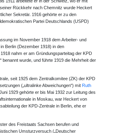
s 1911 arbeitete er in der Schweiz, wo er mit
 seiner Rückkehr nach Chemnitz wurde Heckert
licher Sekretär. 1916 gehörte er zu den
aldemokratischen Partei Deutschlands (USPD)
ilassung im November 1918 dem Arbeiter- und
 in Berlin (Dezember 1918) in den
de 1918 nahm er am Gründungsparteitag der KPD
“ benannt wurde, und führte 1919 die Mehrheit der
rale, seit 1925 dem Zentralkomitee (ZK) der KPD
rsetzungen („ultralinke Abweichungen“) mit
Ruth
uni 1929 gehörte er bis Mai 1932 zur Leitung des
ftsinternationale in Moskau, war Heckert von
sabteilung der KPD-Zentrale in Berlin, ehe er
ster des Freistaats Sachsen berufen und
unistischen Umsturzversuch („Deutscher