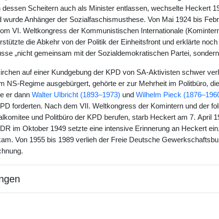
 dessen Scheitern auch als Minister entlassen, wechselte Heckert 1
d wurde Anhänger der Sozialfaschismusthese. Von Mai 1924 bis Februa
om VI. Weltkongress der Kommunistischen Internationale (Komintern
rstützte die Abkehr von der Politik der Einheitsfront und erklärte no
sse „nicht gemeinsam mit der Sozialdemokratischen Partei, sondern 
irchen auf einer Kundgebung der KPD von SA-Aktivisten schwer verle
NS-Regime ausgebürgert, gehörte er zur Mehrheit im Politbüro, die die
te er dann
Walter Ulbricht (1893–1973)
und
Wilhelm Pieck (1876–196
KPD forderten. Nach dem VII. Weltkongress der Komintern und der f
ralkomitee und Politbüro der KPD berufen, starb Heckert am 7. April 
R im Oktober 1949 setzte eine intensive Erinnerung an Heckert ein,
m. Von 1955 bis 1989 verlieh der Freie Deutsche Gewerkschaftsbun
chnung.
ngen