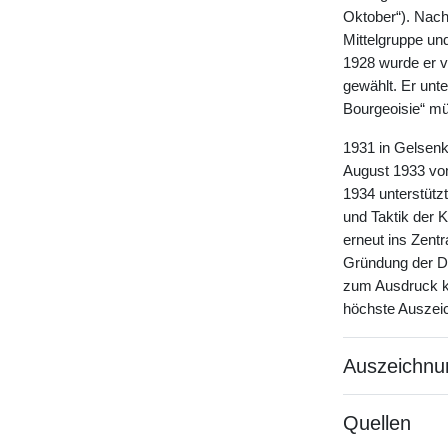
Oktober“). Nach
Mittelgruppe un
1928 wurde er v
gewählt. Er unte
Bourgeoisie“ mü
1931 in Gelsenk
August 1933 vom 
1934 unterstütz
und Taktik der 
erneut ins Zent
Gründung der DD
zum Ausdruck ka
höchste Auszei
Auszeichnu
Quellen