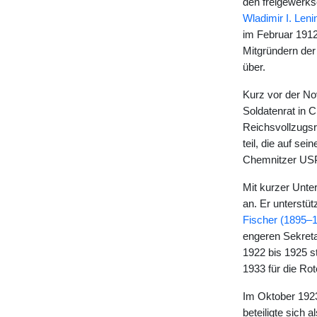
den freigewerksc
Wladimir I. Len
im Februar 1912
Mitgründern de
über.
Kurz vor der No
Soldatenrat in 
Reichsvollzugsr
teil, die auf s
Chemnitzer US
Mit kurzer Unte
an. Er unterstüt
Fischer (1895–
engeren Sekreta
1922 bis 1925 st
1933 für die Ro
Im Oktober 192
beteiligte sich