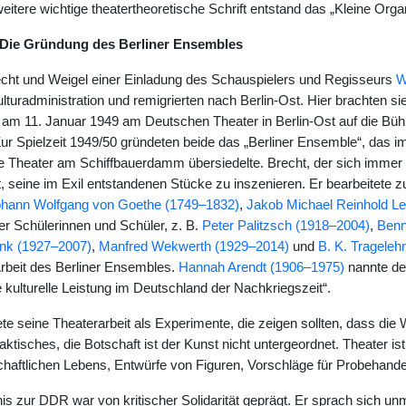
weitere wichtige theatertheoretische Schrift entstand das „Kleine Orga
er Die Gründung des Berliner Ensembles
echt und Weigel einer Einladung des Schauspielers und Regisseurs
W
lturadministration und remigrierten nach Berlin-Ost. Hier brachten 
“ am 11. Januar 1949 am Deutschen Theater in Berlin-Ost auf die Bühn
ur Spielzeit 1949/50 gründeten beide das „Berliner Ensemble“, das i
e Theater am Schiffbauerdamm übersiedelte. Brecht, der sich immer al
t, seine im Exil entstandenen Stücke zu inszenieren. Er bearbeitete 
hann Wolfgang von Goethe (1749–1832)
,
Jakob Michael Reinhold L
er Schülerinnen und Schüler, z. B.
Peter Palitzsch (1918–2004)
,
Benn
nk (1927–2007)
,
Manfred Wekwerth (1929–2014)
und
B. K. Trageleh
Arbeit des Berliner Ensembles.
Hannah Arendt (1906–1975)
nannte den
 kulturelle Leistung im Deutschland der Nachkriegszeit“.
te seine Theaterarbeit als Experimente, die zeigen sollten, dass die
aktisches, die Botschaft ist der Kunst nicht untergeordnet. Theater i
chaftlichen Lebens, Entwürfe von Figuren, Vorschläge für Probehande
is zur DDR war von kritischer Solidarität geprägt. Er sprach sich un