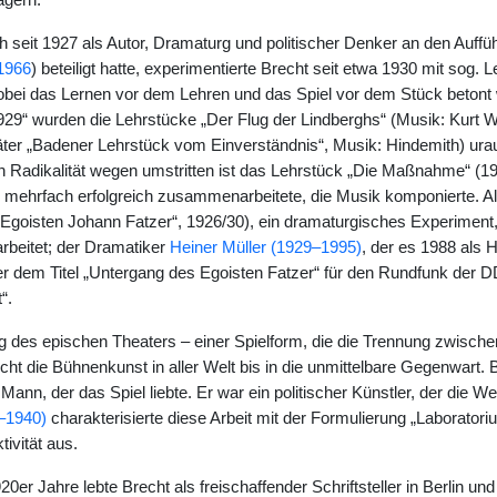
agern.
 seit 1927 als Autor, Dramaturg und politischer Denker an den Auffü
1966
) beteiligt hatte, experimentierte Brecht seit etwa 1930 mit sog. 
obei das Lernen vor dem Lehren und das Spiel vor dem Stück beto
9“ wurden die Lehrstücke „Der Flug der Lindberghs“ (Musik: Kurt W
äter „Badener Lehrstück vom Einverständnis“, Musik: Hindemith) urau
 Radikalität wegen umstritten ist das Lehrstück „Die Maßnahme“ (19
s mehrfach erfolgreich zusammenarbeitete, die Musik komponierte. Al
Egoisten Johann Fatzer“, 1926/30), ein dramaturgisches Experiment
arbeitet; der Dramatiker
Heiner Müller (1929–1995)
, der es 1988 als 
r dem Titel „Untergang des Egoisten Fatzer“ für den Rundfunk der D
“.
ng des epischen Theaters – einer Spielform, die die Trennung zwisch
cht die Bühnenkunst in aller Welt bis in die unmittelbare Gegenwart. 
Mann, der das Spiel liebte. Er war ein politischer Künstler, der die We
–1940)
charakterisierte diese Arbeit mit der Formulierung „Laboratoriu
tivität aus.
920er Jahre lebte Brecht als freischaffender Schriftsteller in Berlin 