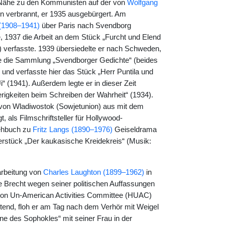
 Nähe zu den Kommunisten auf der von
Wolfgang
 verbrannt, er 1935 ausgebürgert. Am
 (1908–1941)
über Paris nach Svendborg
, 1937 die Arbeit an dem Stück „Furcht und Elend
8) verfasste. 1939 übersiedelte er nach Schweden,
rte die Sammlung „Svendborger Gedichte“ (beides
 und verfasste hier das Stück „Herr Puntila und
i“ (1941). Außerdem legte er in dieser Zeit
ierigkeiten beim Schreiben der Wahrheit“ (1934).
e von Wladiwostok (Sowjetunion) aus mit dem
, als Filmschriftsteller für Hollywood-
rehbuch zu
Fritz Langs (1890–1976)
Geiseldrama
erstück „Der kaukasische Kreidekreis“ (Musik:
arbeitung von
Charles Laughton (1899–1962)
in
e Brecht wegen seiner politischen Auffassungen
e on Un-American Activities Committee (HUAC)
tend, floh er am Tag nach dem Verhör mit Weigel
ne des Sophokles“ mit seiner Frau in der