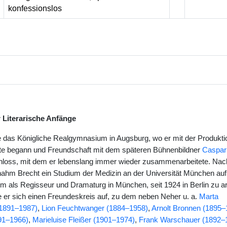
konfessionslos
Literarische Anfänge
 das Königliche Realgymnasium in Augsburg, wo er mit der Produkti
exte begann und Freundschaft mit dem späteren Bühnenbildner
Caspar
loss, mit dem er lebenslang immer wieder zusammenarbeitete. Na
nahm Brecht ein Studium der Medizin an der Universität München auf
m als Regisseur und Dramaturg in München, seit 1924 in Berlin zu arb
te er sich einen Freundeskreis auf, zu dem neben Neher u. a.
Marta
1891–1987)
,
Lion Feuchtwanger (1884–1958)
,
Arnolt Bronnen (1895–
91–1966)
,
Marieluise Fleißer (1901–1974)
,
Frank Warschauer (1892–