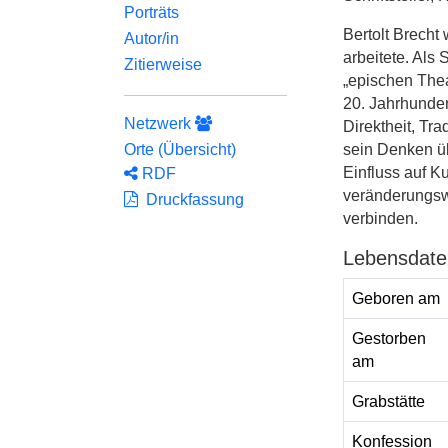
Porträts
Bertolt Brecht 
Autor/in
arbeitete. Als
Zitierweise
„epischen Thea
20. Jahrhunder
Netzwerk
Direktheit, Tr
sein Denken ü
Orte (Übersicht)
Einfluss auf Ku
RDF
veränderungswü
Druckfassung
verbinden.
Lebensdate
Geboren am
Gestorben
am
Grabstätte
Konfession