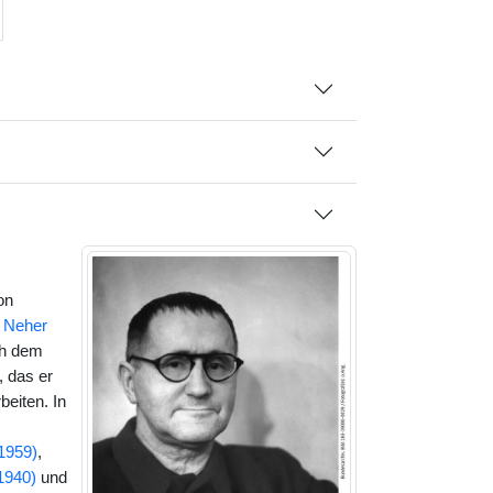
on
 Neher
ch dem
, das er
eiten. In
1959)
,
1940)
und