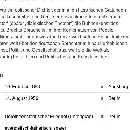
war ein politischer Dichter, der in allen literarischen Gattungen
 Stückeschreiber und Regisseur revolutionierte er mit seinem
ter“ (später „dialektisches Theater“) die Bühnenkunst des
ts. Brechts Sprache ist in ihrer Kombination von Poesie,
aditions- und Formbewusstheit unverwechselbar. Seine Texte un
bten weit über den deutschen Sprachraum hinaus erheblichen
nst, Politik und Gesellschaft aus, weil sie die Welt als
rdig betrachten und Politisches und Künstlerisches
n
10. Februar 1898
in
Augsburg
14. August 1956
in
Berlin
Dorotheenstädtischer Friedhof (Ehrengrab)
in
Berlin
evangelisch-lutherisch, später