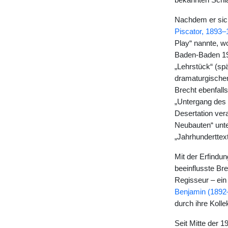
bekannten Schl
Nachdem er sich
Piscator, 1893–
Play“ nannte, w
Baden-Baden 192
„Lehrstück“ (sp
dramaturgischen
Brecht ebenfall
„Untergang des 
Desertation ver
Neubauten“ unte
„Jahrhunderttext
Mit der Erfindu
beeinflusste Bre
Regisseur – ein 
Benjamin (1892
durch ihre Kollek
Seit Mitte der 1