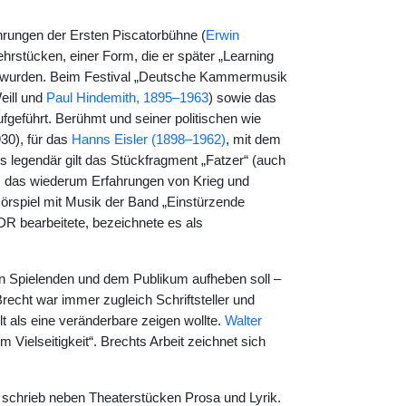
hrungen der Ersten Piscatorbühne (
Erwin
Lehrstücken, einer Form, die er später „Learning
nt wurden. Beim Festival „Deutsche Kammermusik
eill und
Paul Hindemith, 1895–1963
) sowie das
fgeführt. Berühmt und seiner politischen wie
30), für das
Hanns Eisler (1898–1962)
, mit dem
s legendär gilt das Stückfragment „Fatzer“ (auch
, das wiederum Erfahrungen von Krieg und
Hörspiel mit Musik der Band „Einstürzende
DR bearbeitete, bezeichnete es als
en Spielenden und dem Publikum aufheben soll –
Brecht war immer zugleich Schriftsteller und
lt als eine veränderbare zeigen wollte.
Walter
m Vielseitigkeit“. Brechts Arbeit zeichnet sich
und schrieb neben Theaterstücken Prosa und Lyrik.