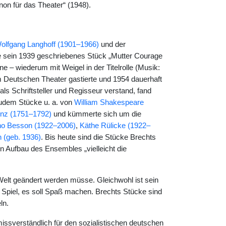
non für das Theater“ (1948).
olfgang Langhoff (1901–1966)
und der
sie sein 1939 geschriebenes Stück „Mutter Courage
e – wiederum mit Weigel in der Titelrolle (Musik:
m Deutschen Theater gastierte und 1954 dauerhaft
s Schriftsteller und Regisseur verstand, fand
zudem Stücke u. a. von
William Shakespeare
enz (1751–1792)
und kümmerte sich um die
o Besson (1922–2006)
,
Käthe Rülicke (1922–
n (geb. 1936)
. Bis heute sind die Stücke Brechts
 Aufbau des Ensembles „vielleicht die
 Welt geändert werden müsse. Gleichwohl ist sein
st Spiel, es soll Spaß machen. Brechts Stücke sind
ln.
missverständlich für den sozialistischen deutschen