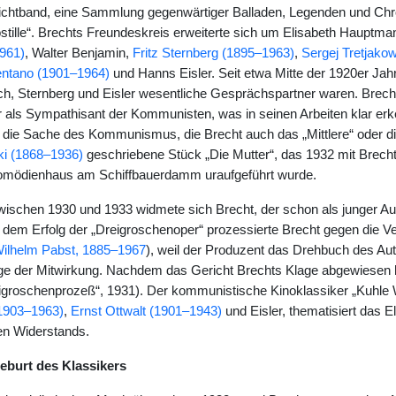
ichtband, eine Sammlung gegenwärtiger Balladen, Legenden und Chron
tille“. Brechts Freundeskreis erweiterte sich um Elisabeth Hauptman
961)
, Walter Benjamin,
Fritz Sternberg (1895–1963)
,
Sergej Tretjako
entano (1901–1964)
und Hanns Eisler. Seit etwa Mitte der 1920er Ja
h, Sternberg und Eisler wesentliche Gesprächspartner waren. Brecht
er als Sympathisant der Kommunisten, was in seinen Arbeiten klar erk
 die Sache des Kommunismus, die Brecht auch das „Mittlere“ oder d
i (1868–1936)
geschriebene Stück „Die Mutter“, das 1932 mit Brech
Komödienhaus am Schiffbauerdamm uraufgeführt wurde.
wischen 1930 und 1933 widmete sich Brecht, der schon als junger Aut
dem Erfolg der „Dreigroschenoper“ prozessierte Brecht gegen die Ve
ilhelm Pabst, 1885–1967
), weil der Produzent das Drehbuch des Auto
ge der Mitwirkung. Nachdem das Gericht Brechts Klage abgewiesen h
eigroschenprozeß“, 1931). Der kommunistische Kinoklassiker „Kuhl
1903–1963)
,
Ernst Ottwalt (1901–1943)
und Eisler, thematisiert das E
n Widerstands.
Geburt des Klassikers