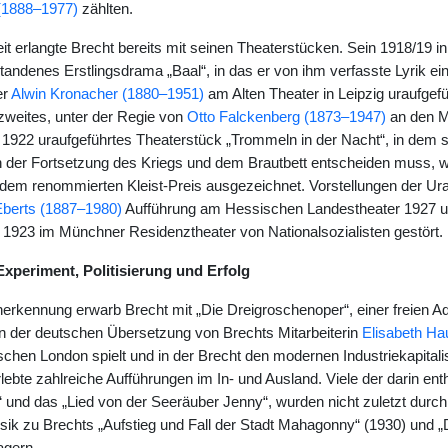
 (1888–1977)
zählten.
it erlangte Brecht bereits mit seinen Theaterstücken. Sein 1918/19 in
andenes Erstlingsdrama „Baal“, in das er von ihm verfasste Lyrik ein
er
Alwin Kronacher (1880–1951)
am Alten Theater in Leipzig uraufgefü
 zweites, unter der Regie von
Otto Falckenberg (1873–1947)
an den 
922 uraufgeführtes Theaterstück „Trommeln in der Nacht“, in dem s
 der Fortsetzung des Kriegs und dem Brautbett entscheiden muss, w
 dem renommierten Kleist-Preis ausgezeichnet. Vorstellungen der Ura
Eberts (1887–1980)
Aufführung am Hessischen Landestheater 1927 unt
1923 im Münchner Residenztheater von Nationalsozialisten gestört.
 Experiment, Politisierung und Erfolg
Anerkennung erwarb Brecht mit „Die Dreigroschenoper“, einer freien A
in der deutschen Übersetzung von Brechts Mitarbeiterin
Elisabeth H
nischen London spielt und in der Brecht den modernen Industriekapita
lebte zahlreiche Aufführungen im In- und Ausland. Viele der darin enth
und das „Lied von der Seeräuber Jenny“, wurden nicht zuletzt durc
sik zu Brechts „Aufstieg und Fall der Stadt Mahagonny“ (1930) und „