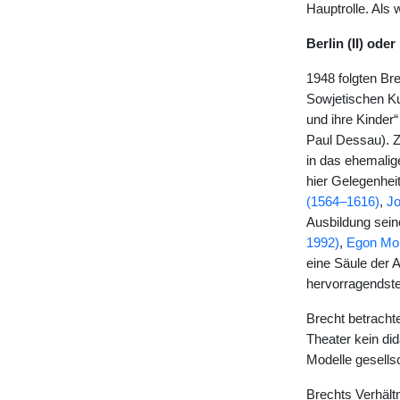
Hauptrolle. Als 
Berlin (II) od
1948 folgten Br
Sowjetischen Ku
und ihre Kinder
Paul Dessau). Z
in das ehemalig
hier Gelegenhei
(1564–1616)
,
Jo
Ausbildung sein
1992)
,
Egon Mo
eine Säule der 
hervorragendste
Brecht betrachte
Theater kein did
Modelle gesells
Brechts Verhältn