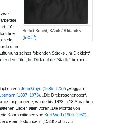
 zwei
arbeitete,
hrt. Für
Bertolt Brecht, BArch / Bildarchiv
Münchner
(
InC
)
ich ein
urde er im
ufführung seines folgenden Stücks „Im Dickicht“
er dem Titel „Im Dickicht der Städte“ bekannt
daption von
John Gays (1685–1732)
„Beggar’s
auptmann (1897–1973)
. „Die Dreigroschenoper“,
lismus anprangerte, wurde bis 1933 in 18 Sprachen
altenen Lieder, allen voran „Die Moritat von
h die Kompositionen von
Kurt Weill (1900–1950)
,
Die sieben Todsünden“ (1933) schuf, zu