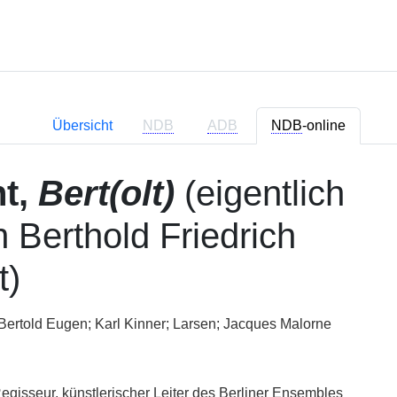
Übersicht
NDB
ADB
NDB
-online
ht,
Bert(olt)
(eigentlich
 Berthold Friedrich
t)
ertold Eugen; Karl Kinner; Larsen; Jacques Malorne
 Regisseur, künstlerischer Leiter des Berliner Ensembles