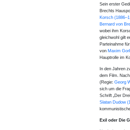
Sein erster Ged
Brechts Hauspos
Korsch (1886–1
Bernard von Br
wobei ihm Korsc
gleichwohl gilt 
Parteinahme für
von
Maxim Gork
Hauptrolle im 
In den Jahren z
dem Film. Nach 
(Regie:
Georg W
sich um die Fra
Schrift „Der Dr
Slatan Dudow (
kommunistische
Exil oder Die 