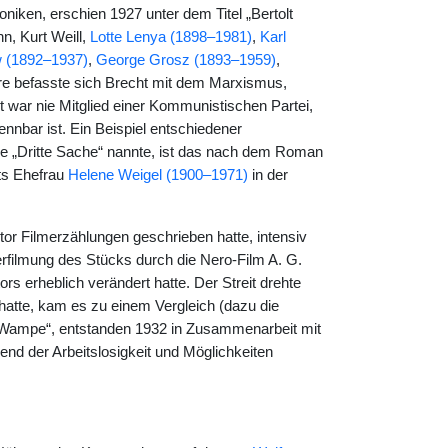
iken, erschien 1927 unter dem Titel „Bertolt
n, Kurt Weill,
Lotte Lenya (1898–1981)
,
Karl
w (1892–1937)
,
George Grosz (1893–1959)
,
hre befasste sich Brecht mit dem Marxismus,
 war nie Mitglied einer Kommunistischen Partei,
ennbar ist. Ein Beispiel entschiedener
ie „Dritte Sache“ nannte, ist das nach dem Roman
ts Ehefrau
Helene Weigel (1900–1971)
in der
or Filmerzählungen geschrieben hatte, intensiv
rfilmung des Stücks durch die Nero-Film A. G.
rs erheblich verändert hatte. Der Streit drehte
atte, kam es zu einem Vergleich (dazu die
e Wampe“, entstanden 1932 in Zusammenarbeit mit
lend der Arbeitslosigkeit und Möglichkeiten