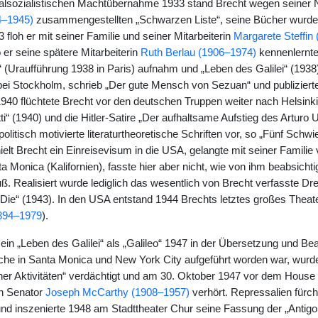
nalsozialistischen Machtübernahme 1933 stand Brecht wegen seiner
4–1945)
zusammengestellten „Schwarzen Liste“, seine Bücher wurden
 floh er mit seiner Familie und seiner Mitarbeiterin
Margarete Steffin
er seine spätere Mitarbeiterin
Ruth Berlau (1906–1974)
kennenlernte
s“ (Uraufführung 1938 in Paris) aufnahm und „Leben des Galilei“ (193
ö bei Stockholm, schrieb „Der gute Mensch von Sezuan“ und publizie
1940 flüchtete Brecht vor den deutschen Truppen weiter nach Helsinki
i“ (1940) und die Hitler-Satire „Der aufhaltsame Aufstieg des Arturo U
politisch motivierte literaturtheoretische Schriften vor, so „Fünf Schw
ielt Brecht ein Einreisevisum in die USA, gelangte mit seiner Famili
a Monica (Kalifornien), fasste hier aber nicht, wie von ihm beabsichtigt
ß. Realisiert wurde lediglich das wesentlich von Brecht verfasste D
ie“ (1943). In den USA entstand 1944 Brechts letztes großes Theat
894–1979
).
in „Leben des Galilei“ als „Galileo“ 1947 in der Übersetzung und Be
che in Santa Monica und New York City aufgeführt worden war, wurd
er Aktivitäten“ verdächtigt und am 30. Oktober 1947 vor dem Hous
on Senator
Joseph McCarthy (1908–1957)
verhört. Repressalien fürch
und inszenierte 1948 am Stadttheater Chur seine Fassung der „Antigo