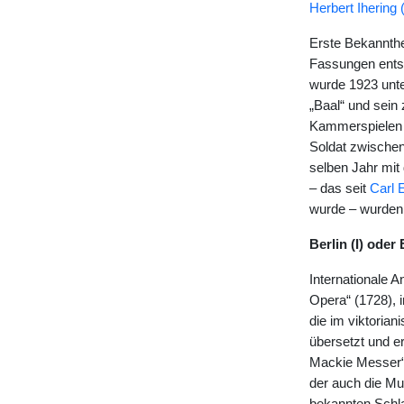
Herbert Ihering
Erste Bekannthe
Fassungen entst
wurde 1923 unt
„Baal“ und sein
Kammerspielen 1
Soldat zwischen
selben Jahr mit
– das seit
Carl 
wurde – wurden 
Berlin (I) oder
Internationale 
Opera“ (1728), 
die im viktoria
übersetzt und er
Mackie Messer“ 
der auch die Mu