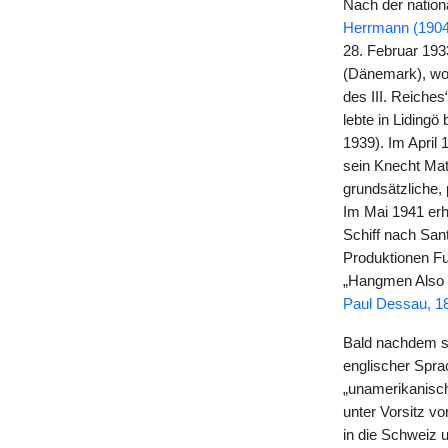
Nach der natio
Herrmann (190
28. Februar 1933
(Dänemark), wo 
des III. Reiche
lebte in Liding
1939). Im April 
sein Knecht Matt
grundsätzliche, 
Im Mai 1941 erh
Schiff nach Sant
Produktionen Fu
„Hangmen Also D
Paul Dessau, 1
Bald nachdem se
englischer Spra
„unamerikanisch
unter Vorsitz v
in die Schweiz 