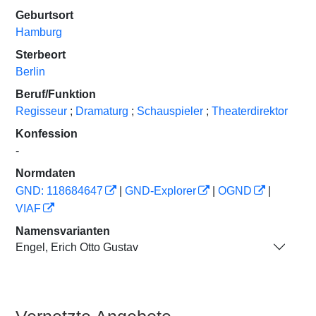
Geburtsort
Hamburg
Sterbeort
Berlin
Beruf/Funktion
Regisseur
;
Dramaturg
;
Schauspieler
;
Theaterdirektor
Konfession
-
Normdaten
GND: 118684647
|
GND-Explorer
|
OGND
|
VIAF
Namensvarianten
Engel, Erich Otto Gustav