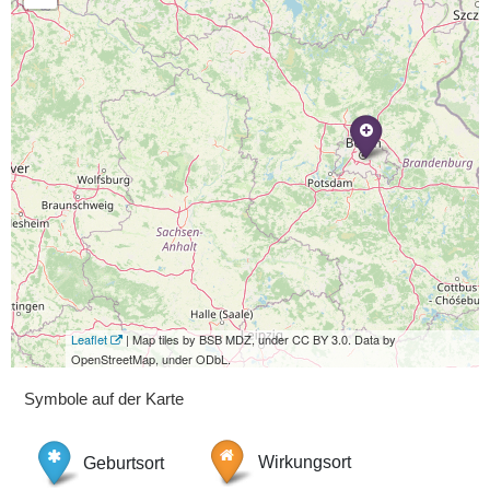
Leaflet
| Map tiles by BSB MDZ, under CC BY 3.0. Data by
OpenStreetMap, under ODbL.
Symbole auf der Karte
Geburtsort
Wirkungsort