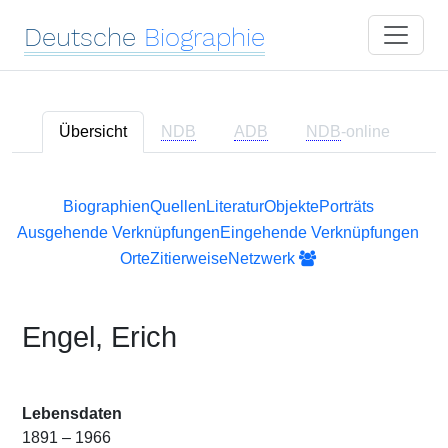
Deutsche
Biographie
Übersicht
NDB
ADB
NDB
-online
Biographien
Quellen
Literatur
Objekte
Porträts
Ausgehende Verknüpfungen
Eingehende Verknüpfungen
Orte
Zitierweise
Netzwerk
Engel, Erich
Lebensdaten
1891 – 1966