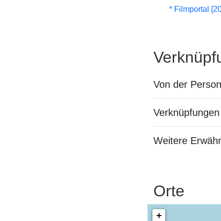
* Filmportal [2
Verknüpf
Von der Perso
Verknüpfungen 
Weitere Erwäh
Orte
+