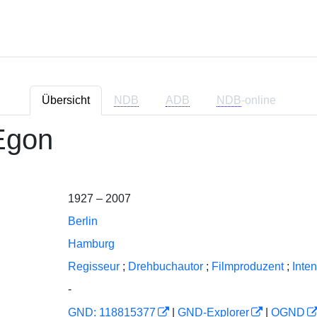
Übersicht
NDB
ADB
NDB
-online
Egon
1927 – 2007
Berlin
Hamburg
Regisseur
;
Drehbuchautor
;
Filmproduzent
;
Inte
-
GND: 118815377
|
GND-Explorer
|
OGND