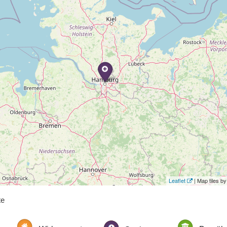
Leaflet
| Map tiles 
te