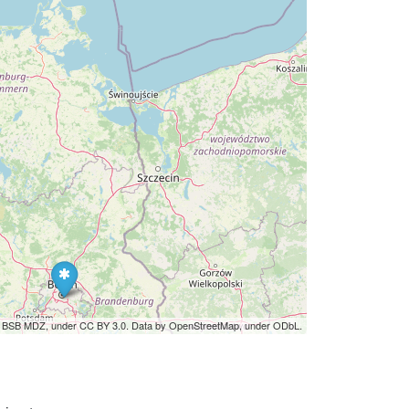
by BSB MDZ, under CC BY 3.0. Data by OpenStreetMap, under ODbL.