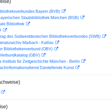
eise)
ibliotheksverbundes Bayern (BVB)
 Bayerischen Staatsbibliothek München (BSB)
ale Bibliothek
 D
rag des Südwestdeutschen Bibliotheksverbundes (SWB)
teraturarchiv Marbach - Kallías
her Bibliothekenverbund (OBV)
Verbundkatalog (GBV)
s Instituts für Zeitgeschichte München - Berlin
achinformationsdienst Darstellende Kunst
achweise)
D
ise)