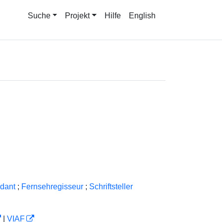
Suche
Projekt
Hilfe
English
ndant
;
Fernsehregisseur
;
Schriftsteller
|
VIAF