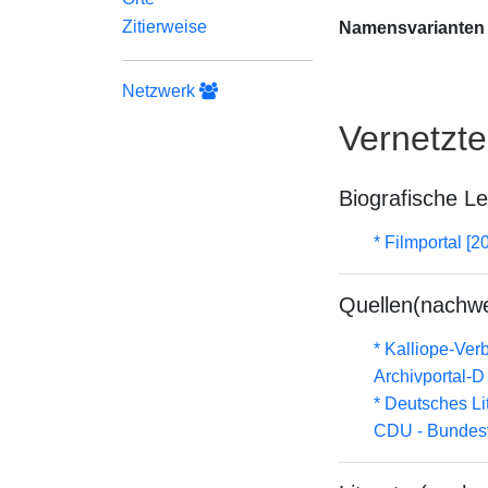
Zitierweise
Namensvarianten
Netzwerk
Vernetzt
Biografische L
* Filmportal [2
Quellen(nachwe
* Kalliope-Ve
Archivportal-
* Deutsches Li
CDU - Bundesv