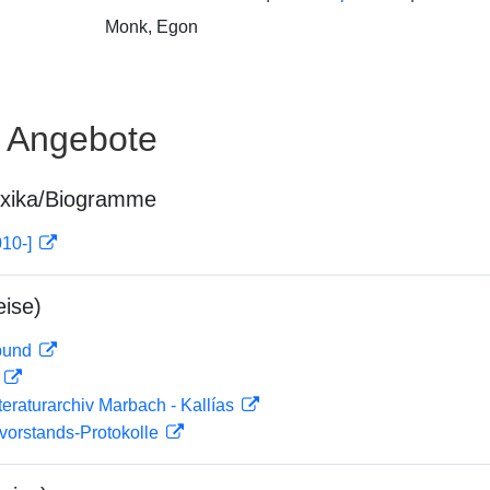
Monk, Egon
e Angebote
exika/Biogramme
010-]
ise)
rbund
D
teraturarchiv Marbach - Kallías
orstands-Protokolle