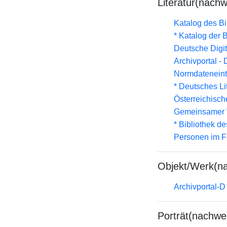
Literatur(nachw
Katalog des B
* Katalog der
Deutsche Digit
Archivportal -
Normdateneint
* Deutsches Li
Österreichisc
Gemeinsamer 
* Bibliothek de
Personen im F
Objekt/Werk(n
Archivportal-
Porträt(nachwe