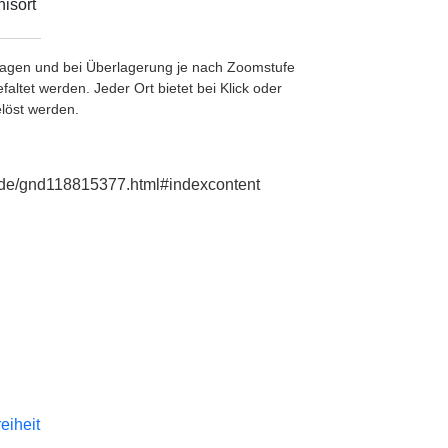
isort
etragen und bei Überlagerung je nach Zoomstufe
ltet werden. Jeder Ort bietet bei Klick oder
löst werden.
e.de/gnd118815377.html#indexcontent
reiheit