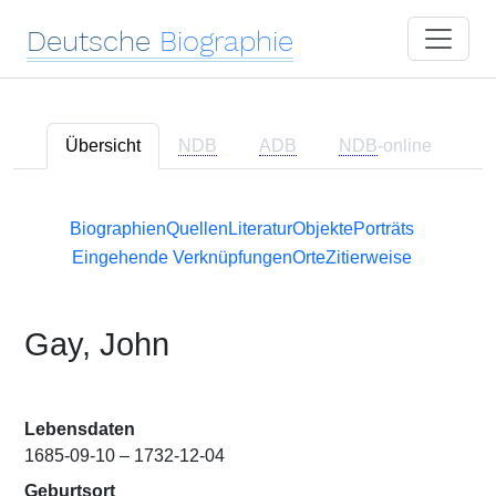
Deutsche
Biographie
Übersicht
NDB
ADB
NDB
-online
Biographien
Quellen
Literatur
Objekte
Porträts
Eingehende Verknüpfungen
Orte
Zitierweise
Gay, John
Lebensdaten
1685-09-10 – 1732-12-04
Geburtsort