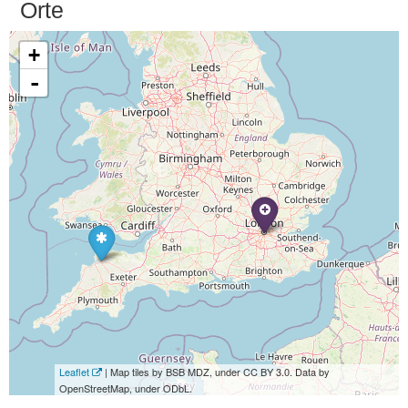
Orte
+
-
Leaflet
| Map tiles by BSB MDZ, under CC BY 3.0. Data by
OpenStreetMap, under ODbL.