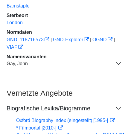
Barnstaple
Sterbeort
London
Normdaten
GND: 118716573
|
GND-Explorer
|
OGND
|
VIAF
Namensvarianten
Gay, John
Vernetzte Angebote
Biografische Lexika/Biogramme
Oxford Biography Index (eingestellt) [1995-]
* Filmportal [2010-]