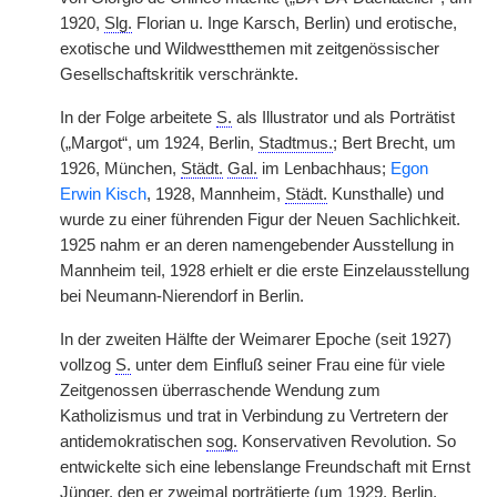
1920,
Slg.
Florian u. Inge Karsch, Berlin) und erotische,
exotische und Wildwestthemen mit zeitgenössischer
Gesellschaftskritik verschränkte.
In der Folge arbeitete
S.
als Illustrator und als Porträtist
(„Margot“, um 1924, Berlin,
Stadtmus.
; Bert Brecht, um
1926, München,
Städt.
Gal.
im Lenbachhaus;
Egon
Erwin Kisch
, 1928, Mannheim,
Städt.
Kunsthalle) und
wurde zu einer führenden Figur der Neuen Sachlichkeit.
1925 nahm er an deren namengebender Ausstellung in
Mannheim teil, 1928 erhielt er die erste Einzelausstellung
bei Neumann-Nierendorf in Berlin.
In der zweiten Hälfte der Weimarer Epoche (seit 1927)
vollzog
S.
unter dem Einfluß seiner Frau eine für viele
Zeitgenossen überraschende Wendung zum
Katholizismus und trat in Verbindung zu Vertretern der
antidemokratischen
sog.
Konservativen Revolution. So
entwickelte sich eine lebenslange Freundschaft mit Ernst
Jünger, den er zweimal porträtierte (um 1929, Berlin,