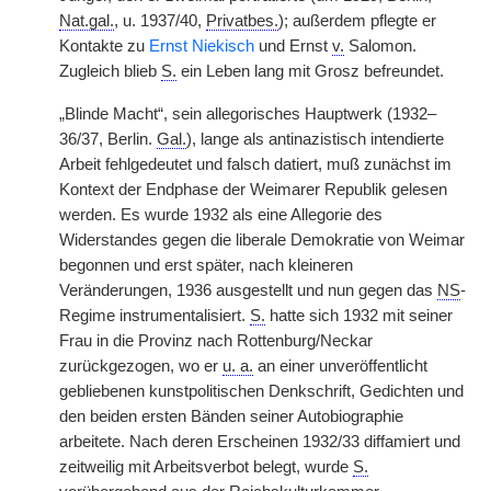
Nat.gal.
, u. 1937/40,
Privatbes.
); außerdem pflegte er
Kontakte zu
Ernst Niekisch
und Ernst
v.
Salomon.
Zugleich blieb
S.
ein Leben lang mit Grosz befreundet.
„Blinde Macht“, sein allegorisches Hauptwerk (1932–
36/37, Berlin.
Gal.
), lange als antinazistisch intendierte
Arbeit fehlgedeutet und falsch datiert, muß zunächst im
Kontext der Endphase der Weimarer Republik gelesen
werden. Es wurde 1932 als eine Allegorie des
Widerstandes gegen die liberale Demokratie von Weimar
begonnen und erst später, nach kleineren
Veränderungen, 1936 ausgestellt und nun gegen das
NS
-
Regime instrumentalisiert.
S.
hatte sich 1932 mit seiner
Frau in die Provinz nach Rottenburg/Neckar
zurückgezogen, wo er
u. a.
an einer unveröffentlicht
gebliebenen kunstpolitischen Denkschrift, Gedichten und
den beiden ersten Bänden seiner Autobiographie
arbeitete. Nach deren Erscheinen 1932/33 diffamiert und
zeitweilig mit Arbeitsverbot belegt, wurde
S.