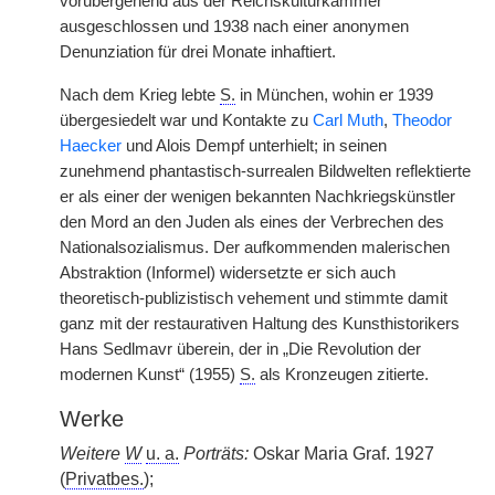
vorübergehend aus der Reichskulturkammer
ausgeschlossen und 1938 nach einer anonymen
Denunziation für drei Monate inhaftiert.
Nach dem Krieg lebte
S.
in München, wohin er 1939
übergesiedelt war und Kontakte zu
Carl Muth
,
Theodor
Haecker
und Alois Dempf unterhielt; in seinen
zunehmend phantastisch-surrealen Bildwelten reflektierte
er als einer der wenigen bekannten Nachkriegskünstler
den Mord an den Juden als eines der Verbrechen des
Nationalsozialismus. Der aufkommenden malerischen
Abstraktion (Informel) widersetzte er sich auch
theoretisch-publizistisch vehement und stimmte damit
ganz mit der restaurativen Haltung des Kunsthistorikers
Hans Sedlmavr überein, der in „Die Revolution der
modernen Kunst“ (1955)
S.
als Kronzeugen zitierte.
Werke
Weitere
W
u. a.
Porträts:
Oskar Maria Graf. 1927
(
Privatbes.
);