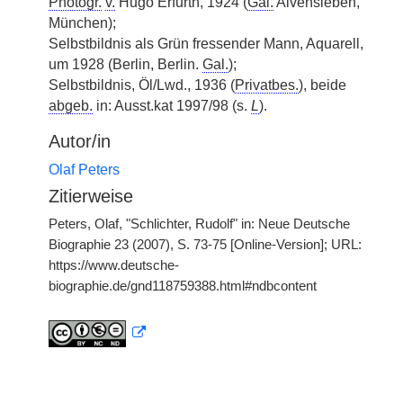
Photogr.
v.
Hugo Erfurth, 1924 (
Gal.
Alvensleben,
München);
Selbstbildnis als Grün fressender Mann, Aquarell,
um 1928 (Berlin, Berlin.
Gal.
);
Selbstbildnis, Öl/Lwd., 1936 (
Privatbes.
), beide
abgeb.
in: Ausst.kat 1997/98 (s.
L
).
Autor/in
Olaf Peters
Zitierweise
Peters, Olaf, "Schlichter, Rudolf" in: Neue Deutsche
Biographie 23 (2007), S. 73-75 [Online-Version]; URL:
https://www.deutsche-
biographie.de/gnd118759388.html#ndbcontent