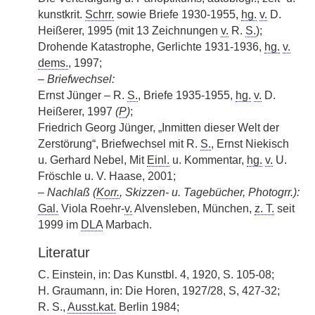
kunstkrit.
Schrr.
sowie Briefe 1930-1955,
hg.
v.
D.
Heißerer,
|
1995 (mit 13 Zeichnungen
v.
R.
S.
);
Drohende Katastrophe, Gerlichte 1931-1936,
hg.
v.
dems.
, 1997;
–
Briefwechsel:
Ernst Jünger – R.
S.
, Briefe 1935-1955,
hg.
v.
D.
Heißerer, 1997
(
P
)
;
Friedrich Georg Jünger, „Inmitten dieser Welt der
Zerstörung“, Briefwechsel mit R.
S.
, Ernst Niekisch
u. Gerhard Nebel, Mit
Einl.
u. Kommentar,
hg.
v.
U.
Fröschle u. V. Haase, 2001;
–
Nachlaß (
Korr.
, Skizzen- u. Tagebücher, Photogrr.):
Gal.
Viola Roehr-
v.
Alvensleben, München,
z. T.
seit
1999 im
DLA
Marbach.
Literatur
C. Einstein, in: Das Kunstbl. 4, 1920, S. 105-08;
H. Graumann, in: Die Horen, 1927/28, S, 427-32;
R. S.,
Ausst.kat.
Berlin 1984;