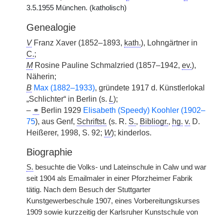
3.5.1955 München. (katholisch)
Genealogie
V
Franz Xaver (1852–1893,
kath.
), Lohngärtner in
C.
;
M
Rosine Pauline Schmalzried (1857–1942,
ev.
),
Näherin;
B
Max (1882–1933)
, gründete 1917 d. Künstlerlokal
„Schlichter“ in Berlin (s.
L
);
–
⚭
Berlin 1929
Elisabeth (Speedy) Koohler (1902–
75
), aus Genf,
Schriftst.
(s. R.
S.
,
Bibliogr.
,
hg.
v.
D.
Heißerer, 1998, S. 92;
W
); kinderlos.
Biographie
S.
besuchte die Volks- und Lateinschule in Calw und war
seit 1904 als Emailmaler in einer Pforzheimer Fabrik
tätig. Nach dem Besuch der Stuttgarter
Kunstgewerbeschule 1907, eines Vorbereitungskurses
1909 sowie kurzzeitig der Karlsruher Kunstschule von