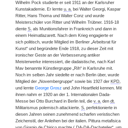
Wilhelm Pock studierte er seit 1911 an der Karlsruher
Kunstakademie. Er lernte
u. a.
bei Walter Georgi, Kaspar
Ritter, Hans Thoma und Walter Conz und wurde
Meisterschüler von Ritter und Wilhelm Trübner. 1916-18
diente
S.
als Munitionsfahrer in Frankreich und dann in
einem Heimatlazarett. Nach dem Krieg engagierte er
sich politisch, wurde Mitglied im Berliner „Arbeitsrat für
Kunst“ und begründete Ende 1918, zu dieser Zeit mit
ironischer Geste an der Verbesserung antiker
Meisterwerke interessiert, die dadaistische, nach Karl
Mav benannte Künstlergruppe „Rih“ in Karlsruhe mit.
Noch im selben Jahr siedelte er nach Berlin über, wurde
Mitglied der „Novembergruppe“ sowie bis 1927 der
KPD
,
und lernte
George Grosz
und John Heartfield kennen. Mit
ihnen nahm er 1920 an der 1. Internationalen Dada-
Messe bei Otto Burchard in Berlin teil, die
v. a.
den
dt.
Militarismus polemisch attackierte.
S.
perfektionierte in
diesen Jahren seinen zunehmend scharfen veristischen
Zeichenstil, der Anleihen bei der italien. Pittura metafisica
von Giorgio de Chirico machte („DA-DA-Dachatelier“, um