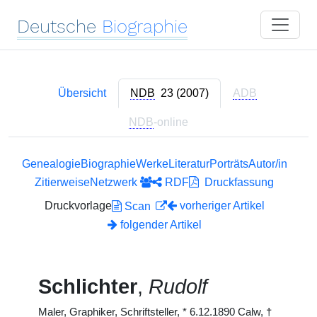
Deutsche
Biographie
Übersicht
NDB
23 (2007)
ADB
NDB
-online
Genealogie
Biographie
Werke
Literatur
Porträts
Autor/in
Zitierweise
Netzwerk
RDF
Druckfassung
Druckvorlage
vorheriger Artikel
Scan
folgender Artikel
Schlichter
,
Rudolf
Maler, Graphiker, Schriftsteller,
*
6.12.1890 Calw,
†