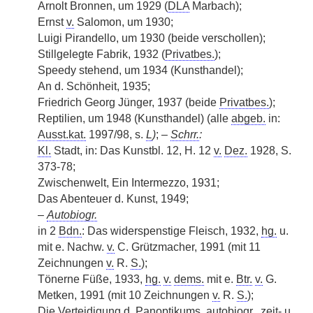
Arnolt Bronnen, um 1929 (
DLA
Marbach);
Ernst
v.
Salomon, um 1930;
Luigi Pirandello, um 1930 (beide verschollen);
Stillgelegte Fabrik, 1932 (
Privatbes.
);
Speedy stehend, um 1934 (Kunsthandel);
An d. Schönheit, 1935;
Friedrich Georg Jünger, 1937 (beide
Privatbes.
);
Reptilien, um 1948 (Kunsthandel) (alle
abgeb.
in:
Ausst.kat.
1997/98, s.
L
)
;
–
Schrr.
:
Kl.
Stadt, in: Das Kunstbl. 12, H. 12
v.
Dez.
1928, S.
373-78;
Zwischenwelt, Ein Intermezzo, 1931;
Das Abenteuer d. Kunst, 1949;
–
Autobiogr.
in 2
Bdn.
: Das widerspenstige Fleisch, 1932,
hg.
u.
mit e. Nachw.
v.
C. Grützmacher, 1991 (mit 11
Zeichnungen
v.
R.
S.
);
Tönerne Füße, 1933,
hg.
v.
dems.
mit e.
Btr.
v.
G.
Metken, 1991 (mit 10 Zeichnungen
v.
R.
S.
);
Die Verteidigung d. Panoptikums, autobiogr., zeit- u.