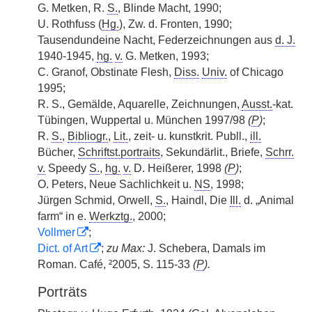
G. Metken, R.
S.
, Blinde Macht, 1990;
U. Rothfuss (
Hg.
), Zw. d. Fronten, 1990;
Tausendundeine Nacht, Federzeichnungen aus
d. J.
1940-1945,
hg.
v.
G. Metken, 1993;
C. Granof, Obstinate Flesh,
Diss.
Univ.
of Chicago
1995;
R. S., Gemälde, Aquarelle, Zeichnungen,
Ausst.
-kat.
Tübingen, Wuppertal u. München 1997/98
(
P
)
;
R.
S.
,
Bibliogr.
,
Lit.
, zeit- u. kunstkrit. Publl.,
ill.
Bücher,
Schriftst.portraits
, Sekundärlit., Briefe,
Schrr.
v.
Speedy
S.
,
hg.
v.
D. Heißerer, 1998
(
P
)
;
O. Peters, Neue Sachlichkeit u.
NS
, 1998;
Jürgen Schmid, Orwell,
S.
, Haindl, Die
Ill.
d. „Animal
farm“ in e.
Werkztg.
, 2000;
Vollmer
;
Dict. of Art
;
zu Max:
J. Schebera, Damals im
Roman. Café, ²2005, S. 115-33
(
P
).
Porträts