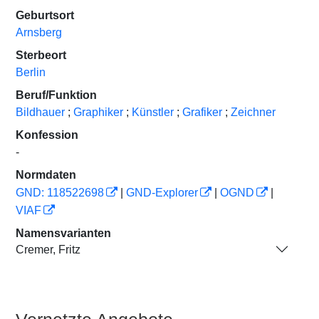
Geburtsort
Arnsberg
Sterbeort
Berlin
Beruf/Funktion
Bildhauer
;
Graphiker
;
Künstler
;
Grafiker
;
Zeichner
Konfession
-
Normdaten
GND: 118522698
|
GND-Explorer
|
OGND
|
VIAF
Namensvarianten
Cremer, Fritz