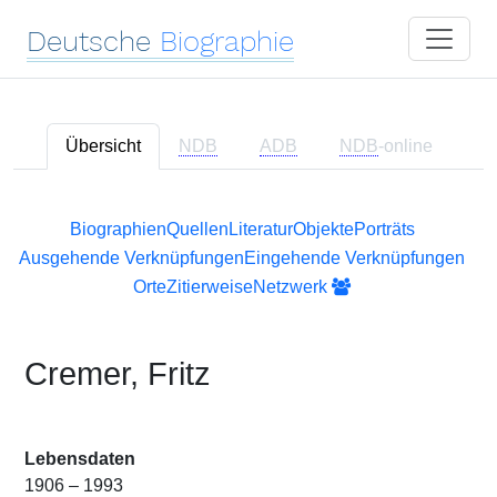
Deutsche
Biographie
Übersicht
NDB
ADB
NDB
-online
Biographien
Quellen
Literatur
Objekte
Porträts
Ausgehende Verknüpfungen
Eingehende Verknüpfungen
Orte
Zitierweise
Netzwerk
Cremer, Fritz
Lebensdaten
1906 – 1993