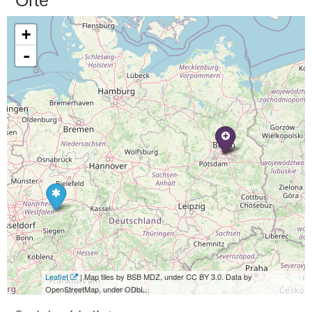
Orte
+
-
Leaflet
| Map tiles by BSB MDZ, under CC BY 3.0. Data by
OpenStreetMap, under ODbL.