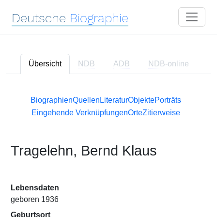
Deutsche
Biographie
Übersicht
NDB
ADB
NDB
-online
Biographien
Quellen
Literatur
Objekte
Porträts
Eingehende Verknüpfungen
Orte
Zitierweise
Tragelehn, Bernd Klaus
Lebensdaten
geboren 1936
Geburtsort