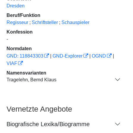
Dresden
Beruf/Funktion
Regisseur
;
Schriftsteller
;
Schauspieler
Konfession
-
Normdaten
GND: 118843303
|
GND-Explorer
|
OGND
|
VIAF
Namensvarianten
Tragelehn, Bernd Klaus
Vernetzte Angebote
Biografische Lexika/Biogramme