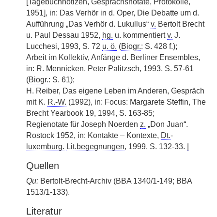
[Tagebuchnotizen, Gesprächsnotate, Protokolle,
1951], in: Das Verhör in d. Oper, Die Debatte um d.
Aufführung „Das Verhör d. Lukullus“
v.
Bertolt Brecht
u. Paul Dessau 1952,
hg.
u. kommentiert
v.
J.
Lucchesi, 1993, S. 72
u. ö.
(
Biogr.
: S. 428 f.);
Arbeit im Kollektiv, Anfänge d. Berliner Ensembles,
in: R. Mennicken, Peter Palitzsch, 1993, S. 57-61
(
Biogr.
: S. 61);
H. Reiber, Das eigene Leben im Anderen, Gespräch
mit K.
R.-W.
(1992), in: Focus: Margarete Steffin, The
Brecht Yearbook 19, 1994, S. 163-85;
Regienotate für Joseph Noerden
z.
„Don Juan“.
Rostock 1952, in: Kontakte – Kontexte,
Dt.
-
luxemburg.
Lit.begegnungen
, 1999, S. 132-33.
|
Quellen
Qu:
Bertolt-Brecht-Archiv (BBA 1340/1-149; BBA
1513/1-133).
Literatur