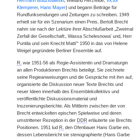
Hermann Budzislawski
, Wieland Herzfelde,
Victor
Klemperer
,
Hans Mayer
) und begann Beiträge für
Rundfunksendungen und Zeitungen zu schreiben. 1949
erhielt sie für ein Szenarium einen Preis. Bertolt Brecht
nahm sie nach der Lektüre ihrer Abschlußarbeit „Zweimal
Zerfall der Gesellschaft:, Wassa Schelesnowa' und, Herr
Puntila und sein Knecht Matti'“ 1950 in das von Helene
Weigel gegründete Berliner Ensemble auf.
R.
war 1951-56 als Regie-Assistentin und Dramaturgin
an allen Produktionen Brechts beteiligt. Sie zeichnete
seine Regieanweisungen und die Gespräche mit ihm auf,
organisierte die Diskussion neuer Texte Brechts und
neuer Ideen innerhalb des Ensemblekollektivs und
veröffentlichte Diskussionsmaterial und
Inszenierungsberichte. Als Mittlerin zwischen der von
Brecht entwickelten epischen Spielweise und deren
umstrittener Rezeption in der
DDR
erläuterte sie Brechts
Positionen. 1951 lud
R.
den Ofenbauer Hans Garbe ein,
dessen Lebensbericht sie stenographierte (Hans Garbe