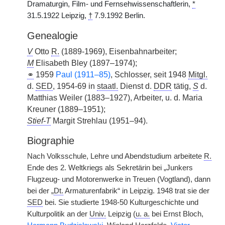
Dramaturgin, Film- und Fernsehwissenschaftlerin,
*
31.5.1922 Leipzig,
†
7.9.1992 Berlin.
Genealogie
V
Otto
R.
(1889-1969), Eisenbahnarbeiter;
M
Elisabeth Bley (1897–1974);
⚭
1959
Paul (1911–85)
, Schlosser, seit 1948
Mitgl.
d.
SED
, 1954-69 in
staatl.
Dienst d.
DDR
tätig,
S
d.
Matthias Weiler (1883–1927), Arbeiter, u. d. Maria
Kreuner (1889–1951);
Stief-T
Margit Strehlau (1951–94).
Biographie
Nach Volksschule, Lehre und Abendstudium arbeitete
R.
Ende des 2. Weltkriegs als Sekretärin bei „Junkers
Flugzeug- und Motorenwerke in Treuen (Vogtland), dann
bei der „
Dt.
Armaturenfabrik“ in Leipzig. 1948 trat sie der
SED
bei. Sie studierte 1948-50 Kulturgeschichte und
Kulturpolitik an der
Univ.
Leipzig (
u. a.
bei Ernst Bloch,