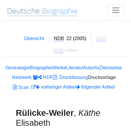
Deutsche
Biographie
Übersicht
NDB
22 (2005)
ADB
NDB
-online
Genealogie
Biographie
Werke
Literatur
Autor/in
Zitierweise
Netzwerk
RDF
Druckfassung
Druckvorlage
vorheriger Artikel
folgender Artikel
Scan
Rülicke-Weiler
,
Käthe
Elisabeth