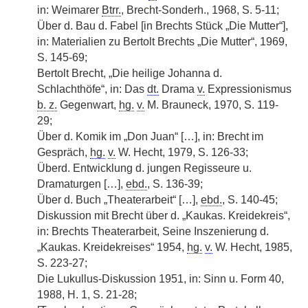
in: Weimarer
Btrr.
, Brecht-Sonderh., 1968, S. 5-11;
Über d. Bau d. Fabel [in Brechts Stück „Die Mutter“],
in: Materialien zu Bertolt Brechts „Die Mutter“, 1969,
S. 145-69;
Bertolt Brecht, „Die heilige Johanna d.
Schlachthöfe“, in: Das
dt.
Drama
v.
Expressionismus
b. z.
Gegenwart,
hg.
v.
M. Brauneck, 1970, S. 119-
29;
Über d. Komik im „Don Juan“ […], in: Brecht im
Gespräch,
hg.
v.
W. Hecht, 1979, S. 126-33;
Überd. Entwicklung d. jungen Regisseure u.
Dramaturgen […],
ebd.
, S. 136-39;
Über d. Buch „Theaterarbeit“ […],
ebd.
, S. 140-45;
Diskussion mit Brecht über d. „Kaukas. Kreidekreis“,
in: Brechts Theaterarbeit, Seine Inszenierung d.
„Kaukas. Kreidekreises“ 1954,
hg.
v.
W. Hecht, 1985,
S. 223-27;
Die Lukullus-Diskussion 1951, in: Sinn u. Form 40,
1988, H. 1, S. 21-28;