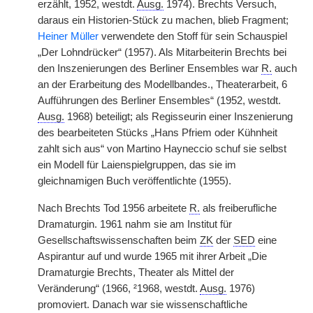
erzählt, 1952, westdt.
Ausg.
1974). Brechts Versuch,
daraus ein Historien-Stück zu machen, blieb Fragment;
Heiner Müller
verwendete den Stoff für sein Schauspiel
„Der Lohndrücker“ (1957). Als Mitarbeiterin Brechts bei
den Inszenierungen des Berliner Ensembles war
R.
auch
an der Erarbeitung des Modellbandes., Theaterarbeit, 6
Aufführungen des Berliner Ensembles“ (1952, westdt.
Ausg.
1968) beteiligt; als Regisseurin einer Inszenierung
des bearbeiteten Stücks „Hans Pfriem oder Kühnheit
zahlt sich aus“ von Martino Hayneccio schuf sie selbst
ein Modell für Laienspielgruppen, das sie im
gleichnamigen Buch veröffentlichte (1955).
Nach Brechts Tod 1956 arbeitete
R.
als freiberufliche
Dramaturgin. 1961 nahm sie am Institut für
Gesellschaftswissenschaften beim
ZK
der
SED
eine
Aspirantur auf und wurde 1965 mit ihrer Arbeit „Die
Dramaturgie Brechts, Theater als Mittel der
Veränderung“ (1966, ²1968, westdt.
Ausg.
1976)
promoviert. Danach war sie wissenschaftliche