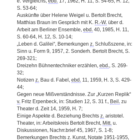
e. Vergleichs,
ebd.
17, 1962, H. 11, S. 54-65, H. 12,
S. 53-64;
Auskünfte über Helene Weigel u. Bertolt Brecht,
Matthias Braun im Gespräch mit K.
R.-W.
über d.
Arbeit am Berliner Ensemble,
ebd.
40, 1985, H. 11,
S. 60-64, H. 12, S. 10-14;
„Leben d. Galilei“, Bemerkungen
z.
Schlußszene, in:
Sinn u. Form 9, 1957, 2. Sonderh. Bertolt Brecht, S.
269-321;
Dreizehn Bühnentechniker erzählen,
ebd.
, S. 269-
32;
Notizen
z.
Bau d. Fabel,
ebd.
11, 1959, H. 3, S. 429-
44;
Gegen neue Mißverständnisse. Zur „Kurzen Replik“
v.
Fritz Erpenbeck, in: Studien 12, S. 31 f.,
Beil.
zu
Theater d. Zeit 14, 1959, H. 7;
Einige Aspekte d. Beziehung Brechts
z.
aristotel.
Theater, in: Arbeitskreis Bertolt Brecht,
Mitt.
u.
Diskussionen, Nachrr.brief 45, 1967, S. 1-8;
Bemerkungen Brechts
z.
Kunst, Notate 1951-1955,