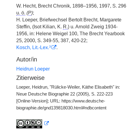
W. Hecht, Brecht Chronik, 1898–1956, 1997, S. 296
u. ö.
(
P
)
;
H. Loeper, Briefwechsel Bertolt Brecht, Margarete
Steffin, (Isot Kilian, K.
R.
) u. Arnold Zweig 1934-
1956, in: Helene Weigel 100, The Brecht Yearbook
25, 2000, S. 349-55, 387, 420-22;
Kosch, Lit.-Lex.³
.
Autor/in
Heidrun Loeper
Zitierweise
Loeper, Heidrun, "Rülicke-Weiler, Käthe Elisabeth" in:
Neue Deutsche Biographie 22 (2005), S. 222-223
[Online-Version]; URL: https://www.deutsche-
biographie.de/gnd139818030.html#ndbcontent