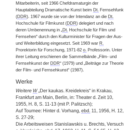
Mitarbeiterin, seit 1966 Chefdramaturgin der
Hauptabteilung Dramatische Kunst beim
Dt.
Fernsehfunk
(
DDR
). 1967 wurde sie von der Intendanz an die
Dt.
Hochschule für Filmkunst (
DDR
) delegiert und nach
deren Umbenennung in „
Dt.
Hochschule für Film und
Fernsehen“ durch den Kulturminister für Fragen der Aus-
und Weiterbildung eingesetzt. Seit 1969 war
R.
Prorektorin für Forschung, 1971-82
o.
Professorin. Unter
ihrer Leitung erschienen die Sammelbände „Film- und
Fernsehkunst der
DDR
“ (1979) und „Beiträge zur Theorie
der Film- und Fernsehkunst“ (1987).
Werke
Weitere
W
„Der kaukas. Kreidekreis“ in Krakau,
Frankfurt am Main, Berlin, in: Theater d. Zeit 10,
1955, H. 8, S. 11-13 (mit P. Palitzsch);
Auf Tournee: Hinter d. Vorhang,
ebd.
11, 1956, H. 12,
S. 27-29;
Die Arbeitsweisen Stanislawskis u. Brechts, Versuch