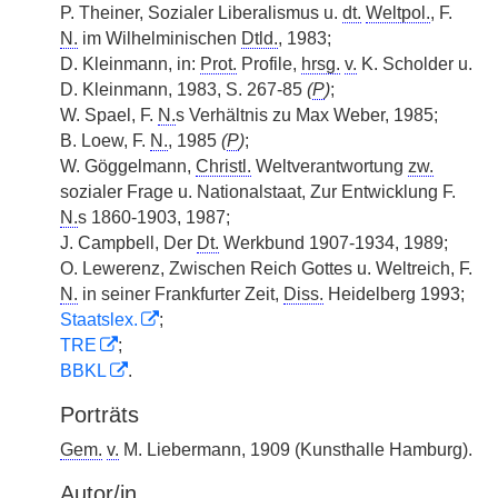
P. Theiner, Sozialer Liberalismus u.
dt.
Weltpol.
, F.
N.
im Wilhelminischen
Dtld.
, 1983;
D. Kleinmann, in:
Prot.
Profile,
hrsg.
v.
K. Scholder u.
D. Kleinmann, 1983, S. 267-85
(
P
)
;
W. Spael, F.
N.
s Verhältnis zu Max Weber, 1985;
B. Loew, F.
N.
, 1985
(
P
)
;
W. Göggelmann,
Christl.
Weltverantwortung
zw.
sozialer Frage u. Nationalstaat, Zur Entwicklung F.
N.
s 1860-1903, 1987;
J. Campbell, Der
Dt.
Werkbund 1907-1934, 1989;
O. Lewerenz, Zwischen Reich Gottes u. Weltreich, F.
N.
in seiner Frankfurter Zeit,
Diss.
Heidelberg 1993;
Staatslex.
;
TRE
;
BBKL
.
Porträts
Gem.
v.
M. Liebermann, 1909 (Kunsthalle Hamburg).
Autor/in