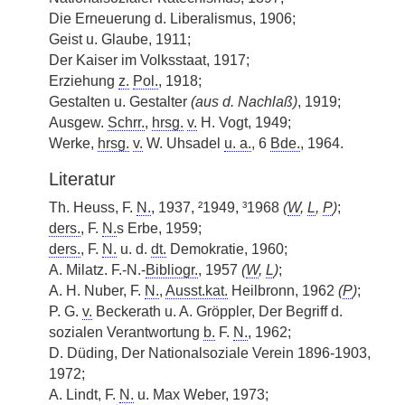
Die Erneuerung d. Liberalismus, 1906;
Geist u. Glaube, 1911;
Der Kaiser im Volksstaat, 1917;
Erziehung
z.
Pol.
, 1918;
Gestalten u. Gestalter
(aus d. Nachlaß)
, 1919;
Ausgew.
Schrr.
,
hrsg.
v.
H. Vogt, 1949;
Werke,
hrsg.
v.
W. Uhsadel
u. a.
, 6
Bde.
, 1964.
Literatur
Th. Heuss, F.
N.
, 1937, ²1949, ³1968
(
W
,
L
,
P
)
;
ders.
, F.
N.
s Erbe, 1959;
ders.
, F.
N.
u. d.
dt.
Demokratie, 1960;
A. Milatz. F.-N.-
Bibliogr.
, 1957
(
W
,
L
)
;
A. H. Nuber, F.
N.
,
Ausst.kat.
Heilbronn, 1962
(
P
)
;
P. G.
v.
Beckerath u. A. Gröppler, Der Begriff d.
sozialen Verantwortung
b.
F.
N.
, 1962;
D. Düding, Der Nationalsoziale Verein 1896-1903,
1972;
A. Lindt, F.
N.
u. Max Weber, 1973;