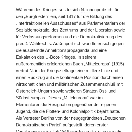
Während des Krieges setzte sich
N.
innenpolitisch für
den „Burgfrieden“ ein, seit 1917 für die Bildung des
„Interfraktionellen Ausschusses“ aus Parlamentariern der
Sozialdemokratie, des Zentrums und der Liberalen sowie
für Verfassungsreformen und die Demokratisierung des
preuß.
Wahlrechts. Außenpolitisch wandte er sich gegen
die ausufernde Annektionspropaganda und eine
Eskalation des U-Boot-Krieges. In seinem
außerordentlich erfolgreichen Buch „Mitteleuropa“ (1915)
vertrat
N.
in der Kriegszielfrage eine mittlere Linie und
einen Rückzug auf die kontinentale Position durch einen
wirtschaftlichen und militärischen Zusammenschluß mit
Österreich-Ungarn sowie weiteren Staaten Ost- und
Südosteuropas. Dieses „Mitteleuropa“ war im
Elementaren die Resignation gegenüber der eigenen
Jugend, die die Flotten- und Kolonialpolitik bejaht hatte.
Als Vertreter Berlins von der neugegründeten „Deutschen
Demokratischen Partei“ aufgestellt, deren erster
Vorsitzender er im Juli 1919 werden sollte, ging er in die