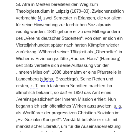
St.
Afra in Meißen bereiteten
|
den Weg zum
Theologiestudium in Leipzig (1879–83). Zwischenzeitlich
verbrachte
N.
zwei Semester in Erlangen, die vor allem
für seine Hinwendung zur kirchlichen Sozialpraxis
wichtig wurden. 1881 gehörte er zu den Mitbegründern
des „Vereins deutscher Studenten“, von dem er sich ein
Vierteljahrhundert später nach harten Kämpfen wieder
zurückzog. Während seiner Tätigkeit als „Oberhelfer“ in
Wicherns Erziehungsstätte „Rauhes Haus“ (Hamburg)
seit 1883 vertiefte sich seine Auffassung von der
„Inneren Mission“. 1886 übernahm er eine Pfarrstelle in
Langenberg (
sächs.
Erzgebirge). Seine Reden und
ersten,
z. T.
noch tastenden Schriften machten ihn
allmählich bekannt, so daß er 1890 das Amt eines
„Vereinsgeistlichen“ der Inneren Mission erhielt. Nun
begann sich sein öffentliches Wirken auszuweiten,
u. a.
als Wortführer der progressiven Christlich-Sozialen im
„
Ev.
-Sozialen Kongreß“. Verstärkt befaßte er sich mit
marxistischer Literatur, um für die Auseinandersetzung