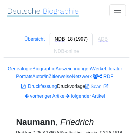
Deutsche
Biographie
Übersicht
NDB
18 (1997)
ADB
NDB
-online
Genealogie
Biographie
Auszeichnungen
Werke
Literatur
Porträts
Autor/in
Zitierweise
Netzwerk
RDF
Druckfassung
Druckvorlage
Scan
vorheriger Artikel
folgender Artikel
Naumann
,
Friedrich
Politiker,
*
25.3.1860 Störmthal bei Leipzig,
†
24.8.1919