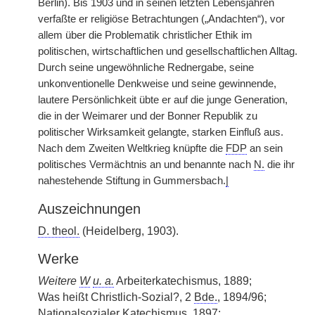
Berlin). Bis 1903 und in seinen letzten Lebensjahren
verfaßte er religiöse Betrachtungen („Andachten“), vor
allem über die Problematik christlicher Ethik im
politischen, wirtschaftlichen und gesellschaftlichen Alltag.
Durch seine ungewöhnliche Rednergabe, seine
unkonventionelle Denkweise und seine gewinnende,
lautere Persönlichkeit übte er auf die junge Generation,
die in der Weimarer und der Bonner Republik zu
politischer Wirksamkeit gelangte, starken Einfluß aus.
Nach dem Zweiten Weltkrieg knüpfte die
FDP
an sein
politisches Vermächtnis an und benannte nach
N.
die ihr
nahestehende Stiftung in Gummersbach.
|
Auszeichnungen
D. theol.
(Heidelberg, 1903).
Werke
Weitere
W
u. a.
Arbeiterkatechismus, 1889;
Was heißt Christlich-Sozial?, 2
Bde.
, 1894/96;
Nationalsozialer Katechismus, 1897;