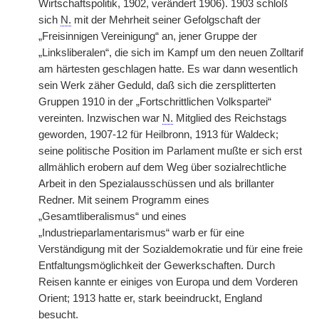
Wirtschaftspolitik, 1902, verändert 1906). 1903 schloß
sich
N.
mit der Mehrheit seiner Gefolgschaft der
„Freisinnigen Vereinigung“ an, jener Gruppe der
„Linksliberalen“, die sich im Kampf um den neuen Zolltarif
am härtesten geschlagen hatte. Es war dann wesentlich
sein Werk zäher Geduld, daß sich die zersplitterten
Gruppen 1910 in der „Fortschrittlichen Volkspartei“
vereinten. Inzwischen war
N.
Mitglied des Reichstags
geworden, 1907-12 für Heilbronn, 1913 für Waldeck;
seine politische Position im Parlament mußte er sich erst
allmählich erobern auf dem Weg über sozialrechtliche
Arbeit in den Spezialausschüssen und als brillanter
Redner. Mit seinem Programm eines
„Gesamtliberalismus“ und eines
„Industrieparlamentarismus“ warb er für eine
Verständigung mit der Sozialdemokratie und für eine freie
Entfaltungsmöglichkeit der Gewerkschaften. Durch
Reisen kannte er einiges von Europa und dem Vorderen
Orient; 1913 hatte er, stark beeindruckt, England
besucht.