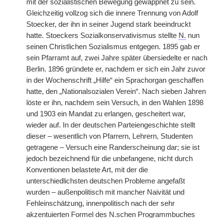
mit der sozialistischen Bewegung gewappnet zu sein.
Gleichzeitig vollzog sich die innere Trennung von Adolf
Stoecker, der ihn in seiner Jugend stark beeindruckt
hatte. Stoeckers Sozialkonservativismus stellte
N.
nun
seinen Christlichen Sozialismus entgegen. 1895 gab er
sein Pfarramt auf, zwei Jahre später übersiedelte er nach
Berlin. 1896 gründete er, nachdem er sich ein Jahr zuvor
in der Wochenschrift „Hilfe“ ein Sprachorgan geschaffen
hatte, den „Nationalsozialen Verein“. Nach sieben Jahren
löste er ihn, nachdem sein Versuch, in den Wahlen 1898
und 1903 ein Mandat zu erlangen, gescheitert war,
wieder auf. In der deutschen Parteiengeschichte stellt
dieser – wesentlich von Pfarrern, Lehrern, Studenten
getragene – Versuch eine Randerscheinung dar; sie ist
jedoch bezeichnend für die unbefangene, nicht durch
Konventionen belastete Art, mit der die
unterschiedlichsten deutschen Probleme angefaßt
wurden – außenpolitisch mit mancher Naivität und
Fehleinschätzung, innenpolitisch nach der sehr
akzentuierten Formel des
N.
schen Programmbuches