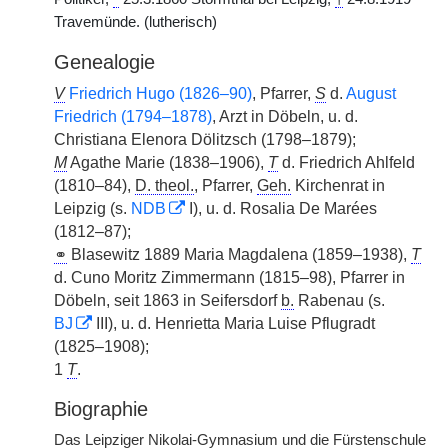
Travemünde. (lutherisch)
Genealogie
V
Friedrich Hugo (1826–90)
, Pfarrer,
S
d.
August
Friedrich (1794–1878)
, Arzt in Döbeln, u. d.
Christiana Elenora Dölitzsch (1798–1879);
M
Agathe Marie (1838–1906),
T
d. Friedrich Ahlfeld
(1810–84),
D. theol.
, Pfarrer,
Geh.
Kirchenrat in
Leipzig (s.
NDB
I), u. d. Rosalia De Marées
(1812–87);
⚭
Blasewitz 1889 Maria Magdalena (1859–1938),
T
d. Cuno Moritz Zimmermann (1815–98), Pfarrer in
Döbeln, seit 1863 in Seifersdorf
b.
Rabenau (s.
BJ
III), u. d. Henrietta Maria Luise Pflugradt
(1825–1908);
1
T
.
Biographie
Das Leipziger Nikolai-Gymnasium und die Fürstenschule