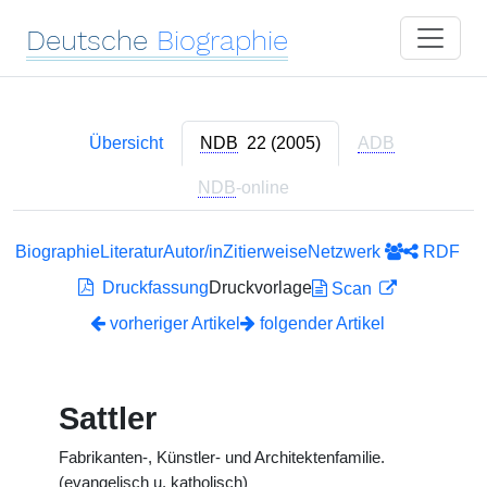
Deutsche
Biographie
Übersicht
NDB
22 (2005)
ADB
NDB
-online
Biographie
Literatur
Autor/in
Zitierweise
Netzwerk
RDF
Druckfassung
Druckvorlage
Scan
vorheriger Artikel
folgender Artikel
Sattler
Fabrikanten-, Künstler- und Architektenfamilie.
(evangelisch u. katholisch)