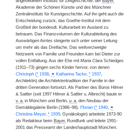
angesiedelten Instituts für Zeitgeschichte, der
Bayer.
Akademie der Schönen Künste und des Münchner
Zentralinstituts für Kunstgeschichte. Auf ihn geht auch die
Entscheidung zurück, das Goethe-Institut mit dem
Großteil der bundesdt. Kulturarbeit im Ausland zu
betrauen. Das Finanzvolumen der Kulturabteilung des
Auswärtigen Amtes steigerte sich unter seiner Leitung
um mehr als das Dreifache. Das weitverzweigte
Netzwerk von Familie und Freunden kam bei Dieter zur
vollen Entfaltung. Aus der Ehe mit
Maria Clara
Schiedges
(1911–73) gingen sechs Kinder hervor, von denen
Christoph
(
*
1938
,
⚭
Katharina Tacke,
*
1937
,
Architektin) die Architektentradition der Familie in der
dritten Generation fortsetzt. Als Partner des Büros Hilmer
& Sattler (seit 1997 Hilmer & Sattler u. Albrecht) baute er
v. a.
in München und Berlin,
u. a.
den Neubau der
Gemäldegalerie Berlin (1986–98).
Florian
(
*
1940
,
⚭
Christina Meyer,
*
1939
, Gynäkologin) arbeitete 1973-90
als Redakteur beim
Bayer.
Rundfunk und leitete 1991-
2001 das Presseamt der Landeshauptstadt München.