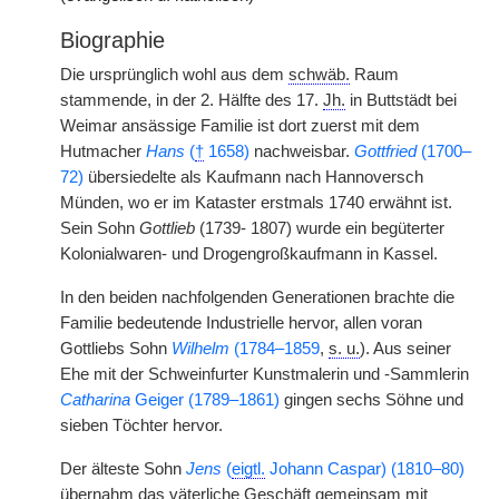
Biographie
Die ursprünglich wohl aus dem
schwäb.
Raum
stammende, in der 2. Hälfte des 17.
Jh.
in Buttstädt bei
Weimar ansässige Familie ist dort zuerst mit dem
Hutmacher
Hans
(
†
1658)
nachweisbar.
Gottfried
(1700–
72)
übersiedelte als Kaufmann nach Hannoversch
Münden, wo er im Kataster erstmals 1740 erwähnt ist.
Sein Sohn
Gottlieb
(1739- 1807) wurde ein begüterter
Kolonialwaren- und Drogengroßkaufmann in Kassel.
In den beiden nachfolgenden Generationen brachte die
Familie bedeutende Industrielle hervor, allen voran
Gottliebs Sohn
Wilhelm
(1784–1859
,
s. u.
). Aus seiner
Ehe mit der Schweinfurter Kunstmalerin und -Sammlerin
Catharina
Geiger (1789–1861)
gingen sechs Söhne und
sieben Töchter hervor.
Der älteste Sohn
Jens
(
eigtl.
Johann Caspar) (1810–80)
übernahm das väterliche Geschäft gemeinsam mit