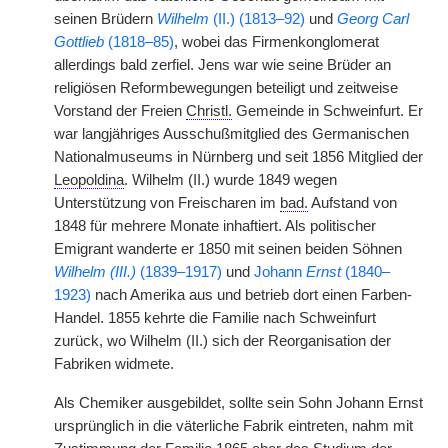
seinen Brüdern
Wilhelm
(II.) (1813–92)
und
Georg Carl
Gottlieb
(1818–85)
, wobei das Firmenkonglomerat
allerdings bald zerfiel. Jens war wie seine Brüder an
religiösen Reformbewegungen beteiligt und zeitweise
Vorstand der Freien
Christl.
Gemeinde in Schweinfurt. Er
war langjähriges Ausschußmitglied des Germanischen
Nationalmuseums in Nürnberg und seit 1856 Mitglied der
Leopoldina
. Wilhelm (II.) wurde 1849 wegen
Unterstützung von Freischaren im
bad.
Aufstand von
1848 für mehrere Monate inhaftiert. Als politischer
Emigrant wanderte er 1850 mit seinen beiden Söhnen
Wilhelm (III.)
(1839–1917)
und
Johann
Ernst
(1840–
1923)
nach Amerika aus und betrieb dort einen Farben-
Handel. 1855 kehrte die Familie nach Schweinfurt
zurück, wo Wilhelm (II.) sich der Reorganisation der
Fabriken widmete.
Als Chemiker ausgebildet, sollte sein Sohn Johann Ernst
ursprünglich in die väterliche Fabrik eintreten, nahm mit