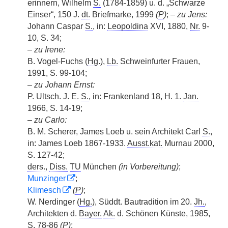
erinnern, Wilhelm
S.
(1784-1859) u. d. „Schwarze
Einser“, 150 J.
dt.
Briefmarke, 1999
(
P
)
;
– zu Jens:
Johann Caspar
S.
, in:
Leopoldina
XVI, 1880,
Nr.
9-
10, S. 34;
–
zu Irene:
B. Vogel-Fuchs (
Hg.
),
Lb.
Schweinfurter Frauen,
1991, S. 99-104;
–
zu Johann Ernst:
P. Ultsch. J. E.
S.
, in: Frankenland 18, H. 1.
Jan.
1966, S. 14-19;
–
zu Carlo:
B. M. Scherer, James Loeb u. sein Architekt Carl
S.
,
in: James Loeb 1867-1933.
Ausst.kat.
Murnau 2000,
S. 127-42;
ders.
,
Diss.
TU
München
(in Vorbereitung)
;
Munzinger
;
Klimesch
(
P
)
;
W. Nerdinger (
Hg.
), Süddt. Bautradition im 20.
Jh.
,
Architekten d.
Bayer.
Ak.
d. Schönen Künste, 1985,
S. 78-86
(
P
)
;