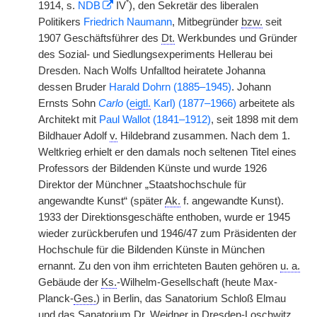
*
1914, s.
NDB
IV
), den Sekretär des liberalen
Politikers
Friedrich Naumann
, Mitbegründer
bzw.
seit
1907 Geschäftsführer des
Dt.
Werkbundes und Gründer
des Sozial- und Siedlungsexperiments Hellerau bei
Dresden. Nach Wolfs Unfalltod heiratete Johanna
dessen Bruder
Harald Dohrn (1885–1945)
. Johann
Ernsts Sohn
Carlo
(
eigtl.
Karl) (1877–1966)
arbeitete als
Architekt mit
Paul Wallot (1841–1912)
, seit 1898 mit dem
Bildhauer Adolf
v.
Hildebrand zusammen. Nach dem 1.
Weltkrieg erhielt er den damals noch seltenen Titel eines
Professors der Bildenden Künste und wurde 1926
Direktor der Münchner „Staatshochschule für
angewandte Kunst“ (später
Ak.
f. angewandte Kunst).
1933 der Direktionsgeschäfte enthoben, wurde er 1945
wieder zurückberufen und 1946/47 zum Präsidenten der
Hochschule für die Bildenden Künste in München
ernannt. Zu den von ihm errichteten Bauten gehören
u. a.
Gebäude der
Ks.
-Wilhelm-Gesellschaft (heute Max-
Planck-
Ges.
) in Berlin, das Sanatorium Schloß Elmau
und das Sanatorium Dr. Weidner in Dresden-Loschwitz.