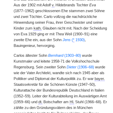
Aus der 1902 mit Adolf
v.
Hildebrands Tochter
Eva
(1877–1962) geschlossenen Ehe stammen zwei Söhne
und zwei Töchter. Carlo vollzog die nachdrückliche
Hinwendung seiner Frau, ihrer Geschwister und seiner
Kinder zum
kath.
Glauben nicht mit. Nach der Scheidung
von Eva 1929 ging er mit
Thea
Weil (1900–91) eine
zweite Ehe ein, aus der Sohn
Jens
(
*
1930)
,
Bauingenieur, hervorging.
Carlos ältester Sohn
Bernhard
(1903–80)
wurde
Kunstmaler und leitete 1958-71 die Volkshochschule
Regensburg. Sein zweiter Sohn
Dieter
(1906–68)
wurde
wie der Vater Architekt, wandte sich nach 1945 aber als
Politiker und Diplomat der Kulturpolitik zu. Er war
bayer.
Staatssekretär für die Schönen Künste (1947–50),
Kulturattache der Bundesrepublik Deutschland in Italien
(1952–59). Leiter der Kulturabteilung im Auswärtigen Amt
(1959–66) und
dt.
Botschafter am
Hl.
Stuhl (1966–68). Er
zählte zu den Gründungsvätern des in München