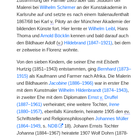
Zustimmung der Familie 1865 aber das Studium der
Malerei bei
Wilhelm Schirmer
an der Kunstakademie in
Karlsruhe auf und setzte es nach einem Italienaufenthalt
1867/68 bei Karl
v.
Piloty an der Münchner Akademie der
bildenden Künste fort. Hier lernte er
Wilhelm Leibl
, Hans
Thoma und
Arnold Böcklin
kennen und bald darauf auch
den Bildhauer Adolf (
v.
)
Hildebrand (1847–1921)
, bei dem
er zeitweise in Florenz wohnte.
Von den sieben Kindern, die seiner Ehe mit
Elsbeth
Hurtzig (1851–1943) entstammten, ging
Bernhard
(1873–
1915)
als Kaufmann und Farmer nach Afrika. Die Malerin
und Bildhauerin
Jacobine
(1886–1966)
war in erster Ehe
mit dem Kunstmaler
Wilhelm Hildenbrandt (1874–1943)
,
in zweiter Ehe mit dem Diplomaten
Ernst
v.
Druffel
(1887–1961)
verheiratet; eine weitere Tochter,
Irene
(1880–1957)
, ebenfalls Künstlerin, heiratete 1905 den
ev.
Schriftsteller und Religionsphilosophen
Johannes Müller
(1864–1949
, s.
NDB
18). Johann Ernsts Tochter
Johanna
(1884–1967) heiratete 1907 Wolf Dohrn
|
(1878-