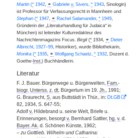
Martin
(
*
1942
,
⚭
Gabriele
v.
Sivers,
*
1943
, Sinologin)
ist Professor für Verfassungsrecht in Mannheim und
Stephan
(
*
1947
,
⚭
Rachel Salamander,
*
1949
,
Gründerin der „Literaturhandlung für Judaica“ in
München) ist leitender Kulturredakteur des
Nachrichtenmagazins Focus.
Birgit
(
*
1934,
⚭
Dieter
Albrecht, 1927–99
, Historiker), wurde Bibliothekarin,
Monika
(
*
1935
,
⚭
Wolfgang Schaetz,
*
1932
, Dozent d.
Goethe-
Inst.
) Buchhändlerin.
Literatur
F. J. Bauer. Bürgerwege u. Bürgerwelten,
Fam.
-
biogr.
Unterss.
z.
dt.
Bürgertum im 19.
Jh.
, 1991;
G. Braurecht,
S.
aus Buttstädt in Thür., in:
Dt.GB
82, 1934, S. 647-55;
Adolf
v.
Hildebrand u. seine Welt, Briefe u.
Erinnerungen, besorgt
v.
Bernhard Sattler,
hg.
v.
d.
Bayer.
Ak.
d. Schönen Künste, 1962;
–
zu Gottlieb. Wilhelm und Catharina: