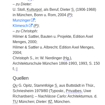
–
zu Dieter:
U. Stoll,
Kulturpol.
als Beruf, Dieter
S.
(1906-1968)
in München, Bonn u. Rom, 2004
(
P
)
;
Munzinger
;
Klimesch
(
P
)
;
–
zu Christoph:
Hilmer & Sattler, Bauten u. Projekte, Edition Axel
Menges, 2000;
Hilmer & Sattler u. Albrecht. Edition Axel Menges,
2004;
Christoph S., in: W. Nerdinger (
Hg.
),
Architekturschule München 1868-1993, 1993, S. 150
f.;
|
Quellen
Qu
G. Opitz, Stammfolge
S.
aus Buttstädt in Thür.,
Schriesheim 1979/80 (Typoskr.,
Privatbes.
Uwe
Richardsen); –
Nachlässe Carlo:
Architekturmus. d.
TU
München;
Dieter:
IfZ
, München.