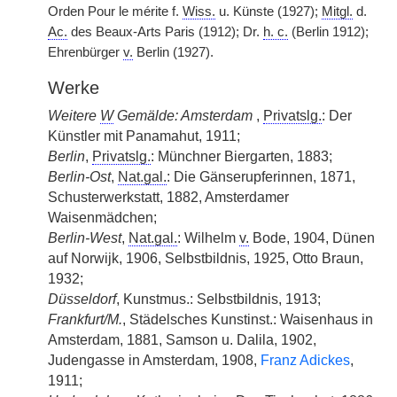
Orden Pour le mérite f.
Wiss.
u. Künste (1927);
Mitgl.
d.
Ac.
des Beaux-Arts Paris (1912); Dr.
h. c.
(Berlin 1912);
Ehrenbürger
v.
Berlin (1927).
Werke
Weitere
W
Gemälde: Amsterdam
,
Privatslg.
: Der
Künstler mit Panamahut, 1911;
Berlin
,
Privatslg.
: Münchner Biergarten, 1883;
Berlin-Ost
,
Nat.gal.
: Die Gänserupferinnen, 1871,
Schusterwerkstatt, 1882, Amsterdamer
Waisenmädchen;
Berlin-West
,
Nat.gal.
: Wilhelm
v.
Bode, 1904, Dünen
auf Norwijk, 1906, Selbstbildnis, 1925, Otto Braun,
1932;
Düsseldorf
, Kunstmus.: Selbstbildnis, 1913;
Frankfurt/M.
, Städelsches Kunstinst.: Waisenhaus in
Amsterdam, 1881, Samson u. Dalila, 1902,
Judengasse in Amsterdam, 1908,
Franz Adickes
,
1911;