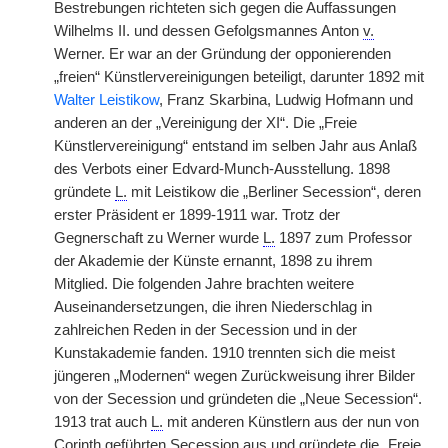
Bestrebungen richteten sich gegen die Auffassungen
Wilhelms II. und dessen Gefolgsmannes Anton
v.
Werner. Er war an der Gründung der opponierenden
„freien“ Künstlervereinigungen beteiligt, darunter 1892 mit
Walter Leistikow
, Franz Skarbina, Ludwig Hofmann und
anderen an der „Vereinigung der XI“. Die „Freie
Künstlervereinigung“ entstand im selben Jahr aus Anlaß
des Verbots einer Edvard-Munch-Ausstellung. 1898
gründete
L.
mit Leistikow die „Berliner Secession“, deren
erster Präsident er 1899-1911 war. Trotz der
Gegnerschaft zu Werner wurde
L.
1897 zum Professor
der Akademie der Künste ernannt, 1898 zu ihrem
Mitglied. Die folgenden Jahre brachten weitere
Auseinandersetzungen, die ihren Niederschlag in
zahlreichen Reden in der Secession und in der
Kunstakademie fanden. 1910 trennten sich die meist
jüngeren „Modernen“ wegen Zurückweisung ihrer Bilder
von der Secession und gründeten die „Neue Secession“.
1913 trat auch
L.
mit anderen Künstlern aus der nun von
Corinth geführten Secession aus und gründete die „Freie