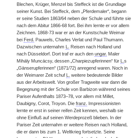
Blechen, Krüger, Menzel bis Steffeck ist die Grundlage
seiner Kunst. Bei Steffeck, dem „Pferdemaler“, begann
er seine Studien 1863/64 neben der Schule und führte sie
nach dem Abitur 1866-68 fort. Bei ihm lernte er vor allem
Zeichnen. 1868-73 war er an der Kunstschule Weimar
bei
Ferd.
Pauwels, Charles Verlat und Paul Thumann.
Dazwischen unternahm
L.
Reisen nach Holland und
nach Düsseldorf. Dort traf er auch den
ungar.
Maler
Mihály Muncácsy, dessen „Charpiezupferinnen“ für
L.
s
„Gänserupferinnen“ (1871/72) anregend waren. Noch in
der Weimarer Zeit schuf
L.
weitere bedeutende Bilder
aus der Arbeitswelt. Von großer Tragweite war dann die
Begegnung mit der Schule von Barbizon während seines
Pariser Aufenthalts 1873–78, vor allem mit Millet,
Daubigny, Corot, Troyon. Die
franz.
Impressionisten
lernte er erst in seiner reifen Zeit kennen, weshalb sie
ohne Einfluß auf seinen Werdeprozeß blieben. In der
Pariser Zeit unternahm er weitere Reisen nach Holland,
die er dann bis zum 1. Weltkrieg fortsetzte. Seine