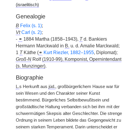
(israelitisch)
Genealogie
B
Felix (s. 1)
;
Vt
Carl (s. 2)
;
-
⚭
1884 Martha (1858–1943),
T
d. Bankiers
Hermann Marckwald in
B.
u. d. Amalie Marckwald;
1
T
Käthe (
⚭
Kurt Riezler, 1882–1955
, Diplomat);
Groß-N
Rolf
(1910-99), Komponist, Opernintendant
(s. Munzinger)
.
Biographie
L.
s Herkunft aus
jüd.
, großbürgerlichem Hause war für
sein Wesen und den Charakter seiner Kunst
bestimmend. Bürgerliches Selbstbewußtsein und
großstädtische Haltung verbanden sich bei ihm mit der
schwermütigen Skepsis alter Geschlechter. Die strenge
Ordnung in seinem Leben bildete das Gegengewicht zu
seinem starken Temperament. Darin unterscheidet er