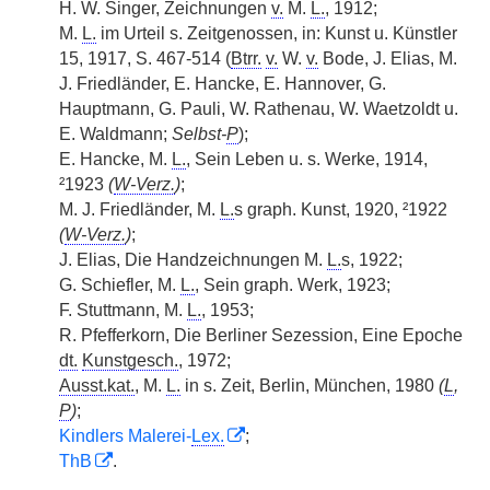
H. W. Singer, Zeichnungen
v.
M.
L.
, 1912;
M.
L.
im Urteil s. Zeitgenossen, in: Kunst u. Künstler
15, 1917, S. 467-514 (
Btrr.
v.
W.
v.
Bode, J. Elias, M.
J. Friedländer, E. Hancke, E. Hannover, G.
Hauptmann, G. Pauli, W. Rathenau, W. Waetzoldt u.
E. Waldmann;
Selbst-
P
);
E. Hancke, M.
L.
, Sein Leben u. s. Werke, 1914,
²1923
(
W-Verz.
)
;
M. J. Friedländer, M.
L.
s graph. Kunst, 1920, ²1922
(
W-Verz.
)
;
J. Elias, Die Handzeichnungen M.
L.
s, 1922;
G. Schiefler, M.
L.
, Sein graph. Werk, 1923;
F. Stuttmann, M.
L.
, 1953;
R. Pfefferkorn, Die Berliner Sezession, Eine Epoche
dt.
Kunstgesch.
, 1972;
Ausst.kat.
, M.
L.
in s. Zeit, Berlin, München, 1980
(
L
,
P
)
;
Kindlers Malerei-
Lex.
;
ThB
.