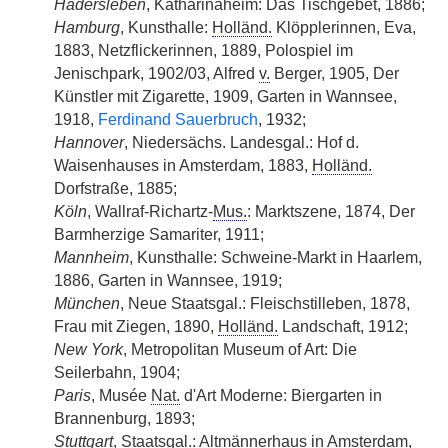
Hadersleben
, Katharinaheim: Das Tischgebet, 1886;
Hamburg
, Kunsthalle:
Holländ.
Klöpplerinnen, Eva,
1883, Netzflickerinnen, 1889, Polospiel im
Jenischpark, 1902/03, Alfred
v.
Berger, 1905, Der
Künstler mit Zigarette, 1909, Garten in Wannsee,
1918,
Ferdinand Sauerbruch
, 1932;
Hannover
, Niedersächs. Landesgal.: Hof d.
Waisenhauses in Amsterdam, 1883,
Holländ.
Dorfstraße, 1885;
Köln
, Wallraf-Richartz-
Mus.
: Marktszene, 1874, Der
Barmherzige Samariter, 1911;
Mannheim
, Kunsthalle: Schweine-Markt in Haarlem,
1886, Garten in Wannsee, 1919;
München
, Neue Staatsgal.: Fleischstilleben, 1878,
Frau mit Ziegen, 1890,
Holländ.
Landschaft, 1912;
New York
, Metropolitan Museum of Art: Die
Seilerbahn, 1904;
Paris
, Musée
Nat.
d'Art Moderne: Biergarten in
Brannenburg, 1893;
Stuttgart
, Staatsgal.: Altmännerhaus in Amsterdam,