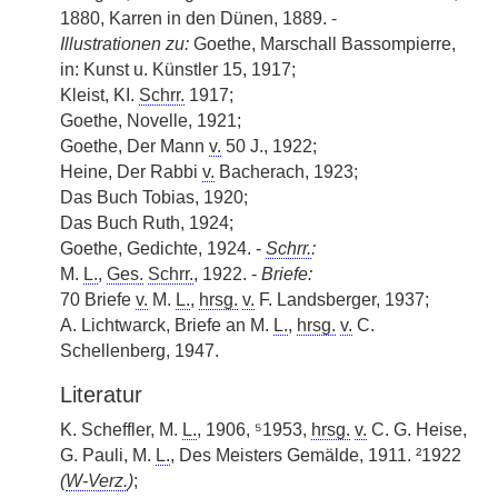
1880, Karren in den
|
Dünen, 1889. -
Illustrationen zu:
Goethe, Marschall Bassompierre,
in: Kunst u. Künstler 15, 1917;
Kleist, KI.
Schrr.
1917;
Goethe, Novelle, 1921;
Goethe, Der Mann
v.
50 J., 1922;
Heine, Der Rabbi
v.
Bacherach, 1923;
Das Buch Tobias, 1920;
Das Buch Ruth, 1924;
Goethe, Gedichte, 1924. -
Schrr.
:
M.
L.
,
Ges.
Schrr.
, 1922. -
Briefe:
70 Briefe
v.
M.
L.
,
hrsg.
v.
F. Landsberger, 1937;
A. Lichtwarck, Briefe an M.
L.
,
hrsg.
v.
C.
Schellenberg, 1947.
Literatur
K. Scheffler, M.
L.
, 1906, ⁵1953,
hrsg.
v.
C. G. Heise,
G. Pauli, M.
L.
, Des Meisters Gemälde, 1911. ²1922
(
W-Verz.
)
;