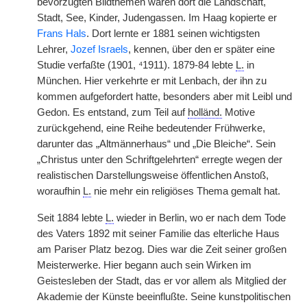
bevorzugten Bildthemen waren dort die Landschaft,
Stadt, See, Kinder, Judengassen. Im Haag kopierte er
Frans Hals
. Dort lernte er 1881 seinen wichtigsten
Lehrer,
Jozef Israels
, kennen, über den er später eine
Studie verfaßte (1901, ⁴1911). 1879-84 lebte
L.
in
München. Hier verkehrte er mit Lenbach, der ihn zu
kommen aufgefordert hatte, besonders aber mit Leibl und
Gedon. Es entstand, zum Teil auf
holländ.
Motive
zurückgehend, eine Reihe bedeutender Frühwerke,
darunter das „Altmännerhaus“ und „Die Bleiche“. Sein
„Christus unter den Schriftgelehrten“ erregte wegen der
realistischen Darstellungsweise öffentlichen Anstoß,
woraufhin
L.
nie mehr ein religiöses Thema gemalt hat.
Seit 1884 lebte
L.
wieder in Berlin, wo er nach dem Tode
des Vaters 1892 mit seiner Familie das elterliche Haus
am Pariser Platz bezog. Dies war die Zeit seiner großen
Meisterwerke. Hier begann auch sein Wirken im
Geistesleben der Stadt, das er vor allem als Mitglied der
Akademie der Künste beeinflußte. Seine kunstpolitischen