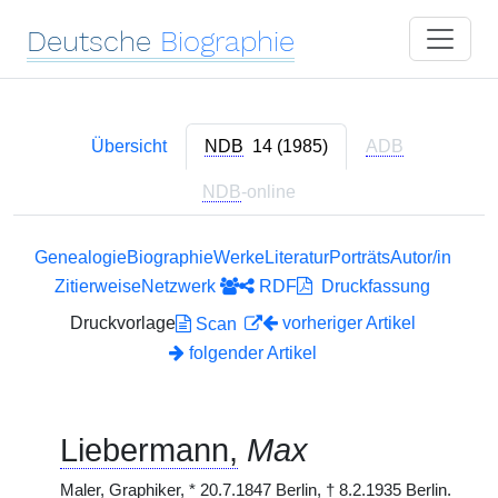
Deutsche
Biographie
Übersicht
NDB
14 (1985)
ADB
NDB
-online
Genealogie
Biographie
Werke
Literatur
Porträts
Autor/in
Zitierweise
Netzwerk
RDF
Druckfassung
Druckvorlage
vorheriger Artikel
Scan
folgender Artikel
Liebermann,
Max
Maler, Graphiker,
*
20.7.1847
Berlin,
†
8.2.1935 Berlin.