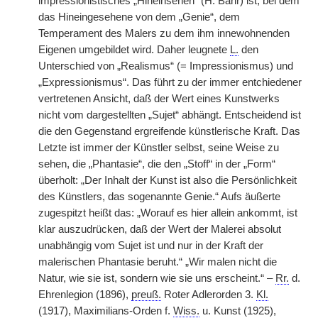
impressionistisches „Hineinsehen“ (H. Bahr) ist, bei dem
das Hineingesehene von dem „Genie“, dem
Temperament des Malers zu dem ihm innewohnenden
Eigenen umgebildet wird. Daher leugnete
L.
den
Unterschied von „Realismus“ (= Impressionismus) und
„Expressionismus“. Das führt zu der immer entchiedener
vertretenen Ansicht, daß der Wert eines Kunstwerks
nicht vom dargestellten „Sujet“ abhängt. Entscheidend ist
die den Gegenstand ergreifende künstlerische Kraft. Das
Letzte ist immer der Künstler selbst, seine Weise zu
sehen, die „Phantasie“, die den „Stoff“ in der „Form“
überholt: „Der Inhalt der Kunst ist also die Persönlichkeit
des Künstlers, das sogenannte Genie.“ Aufs äußerte
zugespitzt heißt das: „Worauf es hier allein ankommt, ist
klar auszudrücken, daß der Wert der Malerei absolut
unabhängig vom Sujet ist und nur in der Kraft der
malerischen Phantasie beruht.“ „Wir malen nicht die
Natur, wie sie ist, sondern wie sie uns erscheint.“ –
Rr.
d.
Ehrenlegion (1896),
preuß.
Roter Adlerorden 3.
Kl.
(1917), Maximilians-Orden f.
Wiss.
u. Kunst (1925),