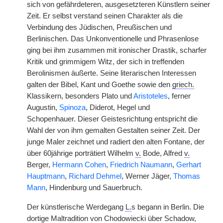
sich von gefährdeteren, ausgesetzteren Künstlern seiner
Zeit. Er selbst verstand seinen Charakter als die
Verbindung des Jüdischen, Preußischen und
Berlinischen. Das Unkonventionelle und Phrasenlose
ging bei ihm zusammen mit ironischer Drastik, scharfer
Kritik und grimmigem Witz, der sich in treffenden
Berolinismen äußerte. Seine literarischen Interessen
galten der Bibel, Kant und Goethe sowie den
griech.
Klassikern, besonders Plato und
Aristoteles
, ferner
Augustin,
Spinoza
, Diderot, Hegel und
Schopenhauer.
|
Dieser Geistesrichtung entspricht die
Wahl der von ihm gemalten Gestalten seiner Zeit. Der
junge Maler zeichnet und radiert den alten Fontane, der
über 60jährige porträtiert Wilhelm
v.
Bode, Alfred
v.
Berger,
Hermann Cohen
,
Friedrich Naumann
,
Gerhart
Hauptmann
,
Richard Dehmel
, Werner Jäger,
Thomas
Mann
, Hindenburg und Sauerbruch.
Der künstlerische Werdegang
L.
s begann in Berlin. Die
dortige Maltradition von Chodowiecki über Schadow,