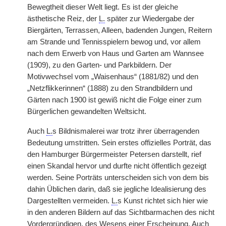
Bewegtheit dieser Welt liegt. Es ist der gleiche
ästhetische Reiz, der
L.
später zur Wiedergabe der
Biergärten, Terrassen, Alleen, badenden Jungen, Reitern
am Strande und Tennisspielern bewog und, vor allem
nach dem Erwerb von Haus und Garten am Wannsee
(1909), zu den Garten- und Parkbildern. Der
Motivwechsel vom „Waisenhaus“ (1881/82) und den
„Netzflikkerinnen“ (1888) zu den Strandbildern und
Gärten nach 1900 ist gewiß nicht die Folge einer zum
Bürgerlichen gewandelten Weltsicht.
Auch
L.
s Bildnismalerei war trotz ihrer überragenden
Bedeutung umstritten. Sein erstes offizielles Porträt, das
den Hamburger Bürgermeister Petersen darstellt, rief
einen Skandal hervor und durfte nicht öffentlich gezeigt
werden. Seine Porträts unterscheiden sich von dem bis
dahin Üblichen darin, daß sie jegliche Idealisierung des
Dargestellten vermeiden.
L.
s Kunst richtet sich hier wie
in den anderen Bildern auf das Sichtbarmachen des nicht
Vordergründigen, des Wesens einer Erscheinung. Auch