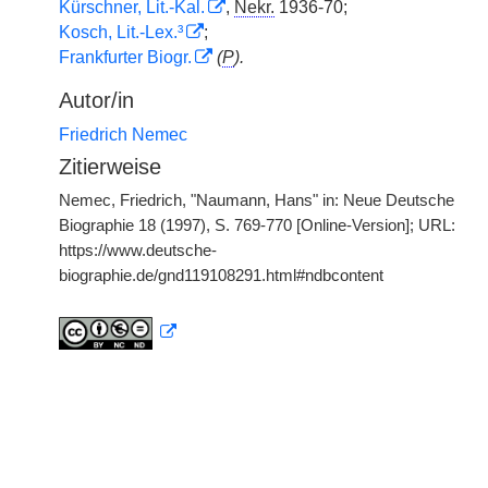
Kürschner, Lit.-Kal.
,
Nekr.
1936-70;
Kosch, Lit.-Lex.³
;
Frankfurter Biogr.
(
P
).
Autor/in
Friedrich Nemec
Zitierweise
Nemec, Friedrich, "Naumann, Hans" in: Neue Deutsche
Biographie 18 (1997), S. 769-770 [Online-Version]; URL:
https://www.deutsche-
biographie.de/gnd119108291.html#ndbcontent