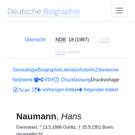
Deutsche
Biographie
Übersicht
NDB
18 (1997)
ADB
NDB
-online
Genealogie
Biographie
Literatur
Autor/in
Zitierweise
Netzwerk
RDF
Druckfassung
Druckvorlage
vorheriger Artikel
folgender Artikel
Scan
Naumann
,
Hans
Germanist,
*
13.5.1886 Görlitz,
†
25.9.1951 Bonn.
(evangelisch)