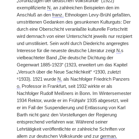
„Grundzügen der deutschen Volkskunde“ (1922)
exemplifizierte
N.
an zahlreichen Beispielen den im
Anschluß an den
franz.
Ethnologen Levy-Brühl gefaßten,
umstrittenen Gedanken des gesunkenen Kulturguts: Der
durch eine Oberschicht veranlaßte kulturelle Fortschritt
wird demnach von einer Unterschicht jeweils nur rezipiert
und umstilisiert. Sein wohl durch Diederichs angeregtes
Interesse für die neueste deutsche Literatur zeigt
N.
s
vielbeachteter Band „Die deutsche Dichtung der
Gegenwart 1885-1923“ (1923, erweitert um das Kapitel
|
„Versuch über die Neue Sachlichkeit“ ⁴1930, zuletzt
⁶1933). 1921 wurde
N.
als Nachfolger Friedrich Panzers
o.
Professor in Frankfurt, seit 1932 wirkte er als
Nachfolger Rudolf Meißners in Bonn. Im Wintersemester
1934 Rektor, wurde er im Frühjahr 1935 abgesetzt, weil
er im Fall der Suspendierung und Entlassung von Karl
Barth nicht ganz den Vorstellungen der Regierung
entsprechend verfahren war. Während seiner
Lehrtätigkeit veröffentlichte er zahlreiche Schriften vor
allem zur deutschen Volkskunde und zur
german.