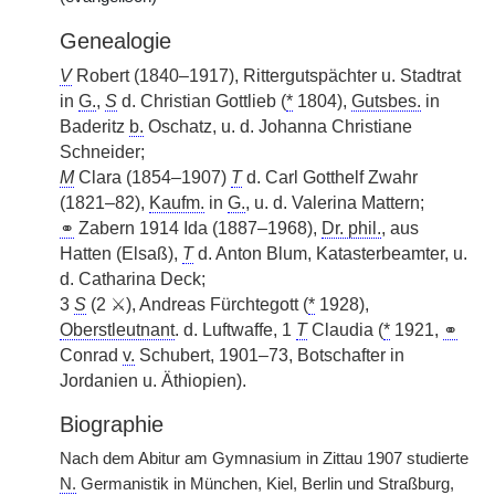
Genealogie
V
Robert (1840–1917), Rittergutspächter u. Stadtrat
in
G.
,
S
d. Christian Gottlieb (
*
1804),
Gutsbes.
in
Baderitz
b.
Oschatz, u. d. Johanna Christiane
Schneider;
M
Clara (1854–1907)
T
d. Carl Gotthelf Zwahr
(1821–82),
Kaufm.
in
G.
, u. d. Valerina Mattern;
⚭
Zabern 1914 Ida (1887–1968),
Dr. phil.
, aus
Hatten (Elsaß),
T
d. Anton Blum, Katasterbeamter, u.
d. Catharina Deck;
3
S
(2 ⚔), Andreas Fürchtegott (
*
1928),
Oberstleutnant
. d. Luftwaffe, 1
T
Claudia (
*
1921,
⚭
Conrad
v.
Schubert, 1901–73, Botschafter in
Jordanien u. Äthiopien).
Biographie
Nach dem Abitur am Gymnasium in Zittau 1907 studierte
N.
Germanistik in München, Kiel, Berlin und Straßburg,