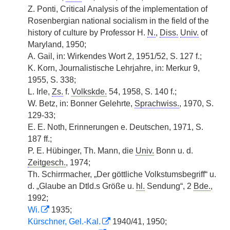
Z. Ponti, Critical Analysis of the implementation of
Rosenbergian national socialism in the field of the
history of culture by Professor H.
N.
,
Diss.
Univ.
of
Maryland, 1950;
A. Gail, in: Wirkendes Wort 2, 1951/52, S. 127 f.;
K. Korn, Journalistische Lehrjahre, in: Merkur 9,
1955, S. 338;
L. Irle,
Zs.
f.
Volkskde.
54, 1958, S. 140 f.;
W. Betz, in: Bonner Gelehrte,
Sprachwiss.
, 1970, S.
129-33;
E. E. Noth, Erinnerungen e. Deutschen, 1971, S.
187 ff.;
P. E. Hübinger, Th. Mann, die
Univ.
Bonn u. d.
Zeitgesch.
, 1974;
Th. Schirrmacher, „Der göttliche Volkstumsbegriff“ u.
d. „Glaube an Dtld.s Größe u.
hl.
Sendung“, 2
Bde.
,
1992;
Wi.
1935;
Kürschner, Gel.-Kal.
1940/41, 1950;