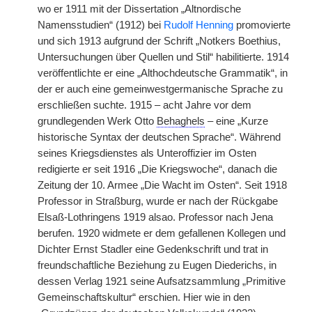
wo er 1911 mit der Dissertation „Altnordische
Namensstudien“ (1912) bei
Rudolf Henning
promovierte
und sich 1913 aufgrund der Schrift „Notkers Boethius,
Untersuchungen über Quellen und Stil“ habilitierte. 1914
veröffentlichte er eine „Althochdeutsche Grammatik“, in
der er auch eine gemeinwestgermanische Sprache zu
erschließen suchte. 1915 – acht Jahre vor dem
grundlegenden Werk Otto
Behaghels
– eine „Kurze
historische Syntax der deutschen Sprache“. Während
seines Kriegsdienstes als Unteroffizier im Osten
redigierte er seit 1916 „Die Kriegswoche“, danach die
Zeitung der 10. Armee „Die Wacht im Osten“. Seit 1918
Professor in Straßburg, wurde er nach der Rückgabe
Elsaß-Lothringens 1919 alsao. Professor nach Jena
berufen. 1920 widmete er dem gefallenen Kollegen und
Dichter Ernst Stadler eine Gedenkschrift und trat in
freundschaftliche Beziehung zu Eugen Diederichs, in
dessen Verlag 1921 seine Aufsatzsammlung „Primitive
Gemeinschaftskultur“ erschien. Hier wie in den