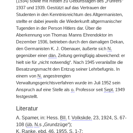
(1934) sowie mit Reden zu Geburtstagen des „Führers“
1937 und 1939. Gestützt auf das Vertrauen der
Studenten in den Kenntnisreichtum des Altgermanisten,
stellte er dabei jeweils die Wiederkunft altgermanischer
Tugenden in der Person Hitlers dar. Über die
Aberkennung von Thomas Manns Ehrendoktor im
Dezember 1936, betrieben durch den damaligen Dekan,
den Germanisten K. J. Obenauer, äußerte sich
N.
gegenüber einer
dän.
Zeitung geringfügig abweichend: er
hielt sie für „nicht notwendig“. Nach 1945 veranlaßte die
Besatzungsmacht den Entzug seiner Lehrbefugnis. In
einem von
N.
angestrengten
Verwaltungsgerichtsverfahren wurde im Juli 1952 sein
Anspruch auf eine Stelle als
o.
Professor seit
Sept.
1949
festgestellt.
Literatur
A. Spamer, in: Hess.
Bll.
f.
Volkskde.
23, 1924, S. 67-
108 (
üb.
N.
s „Grundzüge“);
K. Ranke,
ebd.
46, 1955, S. 1-7;