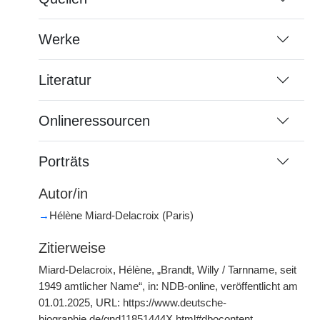
Werke
Literatur
Onlineressourcen
Porträts
Autor/in
→
Hélène Miard-Delacroix (Paris)
Zitierweise
Miard-Delacroix, Hélène, „Brandt, Willy / Tarnname, seit
1949 amtlicher Name“, in: NDB-online, veröffentlicht am
01.01.2025, URL: https://www.deutsche-
biographie.de/gnd11851444X.html#dbocontent