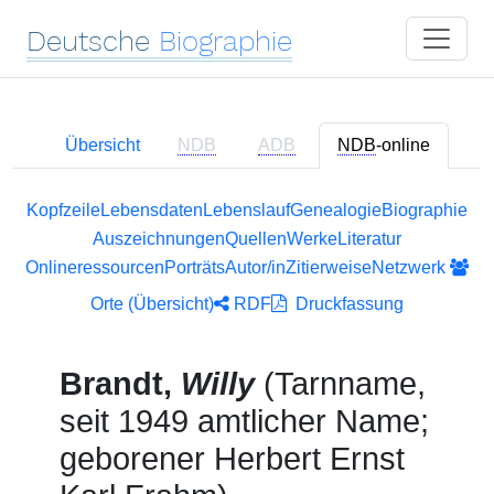
Deutsche
Biographie
Übersicht
NDB
ADB
NDB
-online
Kopfzeile
Lebensdaten
Lebenslauf
Genealogie
Biographie
Auszeichnungen
Quellen
Werke
Literatur
Onlineressourcen
Porträts
Autor/in
Zitierweise
Netzwerk
Orte (Übersicht)
RDF
Druckfassung
Brandt,
Willy
(Tarnname,
seit 1949 amtlicher Name;
geborener Herbert Ernst