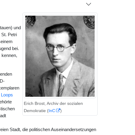
itauen) und
St. Petri
 seinem
ugend bei.
)
kennen,
renden
PD-
Exemplaren
 Loops
gehörte
Erich Brost, Archiv der sozialen
stischen
Demokratie (
InC
)
adt
eien Stadt, die politischen Auseinandersetzungen