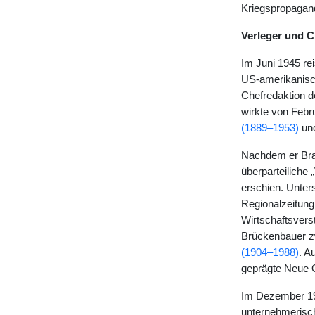
Kriegspropagan
Verleger und C
Im Juni 1945 rei
US-amerikanisch
Chefredaktion d
wirkte von Febru
(1889–1953)
un
Nachdem er Bran
überparteiliche
erschien. Unters
Regionalzeitung
Wirtschaftsvers
Brückenbauer z
(1904–1988)
. A
geprägte Neue O
Im Dezember 1970
unternehmerisch