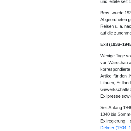
und leitete seit
Brost wurde 193
Abgeordneten g
Reisen u. a. na
auf die zunehme
Exil (1936–1945
Wenige Tage vor
von Warschau au
korrespondierte 
Artikel für den
Litauen, Estlan
Gewerkschaftsbe
Exilpresse sowi
Seit Anfang 194
1940 bis Somme
Exilregierung – 
Delmer (1904–1