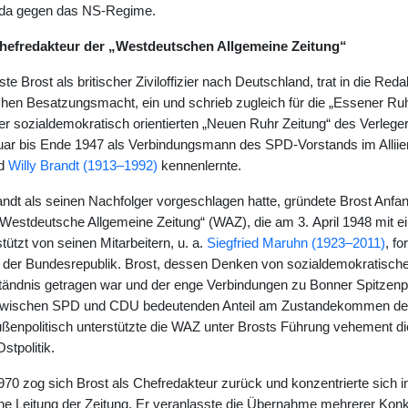
da gegen das NS-Regime.
hefredakteur der „Westdeutschen Allgemeine Zeitung“
ste Brost als britischer Ziviloffizier nach Deutschland, trat in die Red
en Besatzungsmacht, ein und schrieb zugleich für die „Essener Ruhr
er sozialdemokratisch orientierten „Neuen Ruhr Zeitung“ des Verlege
ar bis Ende 1947 als Verbindungsmann des SPD-Vorstands im Alliierten
d
Willy Brandt (1913–1992)
kennenlernte.
dt als seinen Nachfolger vorgeschlagen hatte, gründete Brost Anfa
 „Westdeutsche Allgemeine Zeitung“ (WAZ), die am 3. April 1948 mit 
tützt von seinen Mitarbeitern, u. a.
Siegfried Maruhn (1923–2011)
, f
 der Bundesrepublik. Brost, dessen Denken von sozialdemokratische
tändnis getragen war und der enge Verbindungen zu Bonner Spitzenpol
wischen SPD und CDU bedeutenden Anteil am Zustandekommen der 
ußenpolitisch unterstützte die WAZ unter Brosts Führung vehement d
stpolitik.
 zog sich Brost als Chefredakteur zurück und konzentrierte sich in d
e Leitung der Zeitung. Er veranlasste die Übernahme mehrerer Konkur