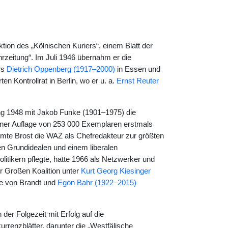
aktion des „Kölnischen Kuriers“, einem Blatt der
zeitung“. Im Juli 1946 übernahm er die
rs
Dietrich Oppenberg (1917–2000)
in Essen und
 Kontrollrat in Berlin, wo er u. a.
Ernst Reuter
ng 1948 mit Jakob Funke (1901–1975) die
einer Auflage von 253 000 Exemplaren erstmals
ormte Brost die WAZ als Chefredakteur zur größten
n Grundidealen und einem liberalen
itikern pflegte, hatte 1966 als Netzwerker und
Großen Koalition unter
Kurt Georg Kiesinger
ie von Brandt und
Egon Bahr (1922–2015)
er Folgezeit mit Erfolg auf die
renzblätter, darunter die „Westfälische