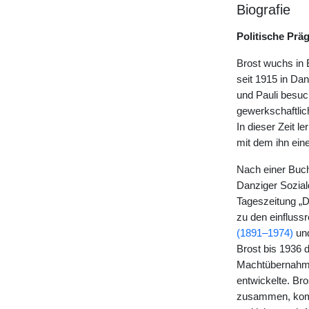
Biografie
Politische Präg
Brost wuchs in 
seit 1915 in Dan
und Pauli besuc
gewerkschaftlich
In dieser Zeit 
mit dem ihn ein
Nach einer Buch
Danziger Sozia
Tageszeitung „D
zu den einfluss
(1891–1974)
un
Brost bis 1936 d
Machtübernahme
entwickelte. Bro
zusammen, komme