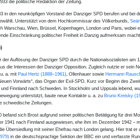
 1933 die politische Redaktion der Zeitung.
3 in den neunköpfigen Vorstand der Danziger SPD berufen und bei d
ewählt. Unterstützt von dem Hochkommissar des Völkerbunds,
Seán
ch Warschau, Wien, Brüssel, Kopenhagen, London und Paris, wobei er 
nde Einschränkung politischer Freiheit in Danzig aufmerksam macht
)
 der Auflösung der Danziger SPD durch die Nationalsozialisten am 14
s die Interessen der Danziger Opposition. Zugleich nutzte er sein N
u. a. mit
Paul Hertz (1888–1961)
, Ollenhauer sowie
Hermann Rausch
 „Neuen Vorwärts“, das Organ der Exil-SPD. Kurz vor Beginn des Zweit
d und Finnland nach Schweden. In Stockholm und Uppsala lebend, w
wegung unterstützt, baute neue Kontakte u. a. zu
Bruno Kreisky (1
e schwedische Zeitungen.
0 befand sich Brost aufgrund seiner politischen Betätigung für drei 
r 1941 nach Finnland ausgewiesen, ehe ihm im Dezember 1942 – mit
die Übersiedlung mit seiner Ehefrau nach London gelang. Hier trat er 
979)
in die deutschsprachige Sektion der BBC ein und verfasste Rund