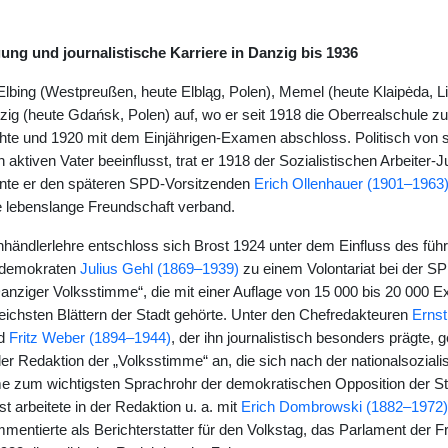
ung und journalistische Karriere in Danzig bis 1936
Elbing (Westpreußen, heute Elbląg, Polen), Memel (heute Klaipėda, L
zig (heute Gdańsk, Polen) auf, wo er seit 1918 die Oberrealschule zu 
hte und 1920 mit dem Einjährigen-Examen abschloss. Politisch von
 aktiven Vater beeinflusst, trat er 1918 der Sozialistischen Arbeiter-J
lernte er den späteren SPD-Vorsitzenden
Erich Ollenhauer (1901–1963
e lebenslange Freundschaft verband.
händlerlehre entschloss sich Brost 1924 unter dem Einfluss des füh
ldemokraten
Julius Gehl (1869–1939)
zu einem Volontariat bei der S
anziger Volksstimme“, die mit einer Auflage von 15 000 bis 20 000 
reichsten Blättern der Stadt gehörte. Unter den Chefredakteuren
Ernst
d
Fritz Weber (1894–1944)
, der ihn journalistisch besonders prägte, 
er Redaktion der „Volksstimme“ an, die sich nach der nationalsoziali
 zum wichtigsten Sprachrohr der demokratischen Opposition der St
st arbeitete in der Redaktion u. a. mit
Erich Dombrowski (1882–1972)
ntierte als Berichterstatter für den Volkstag, das Parlament der Fr