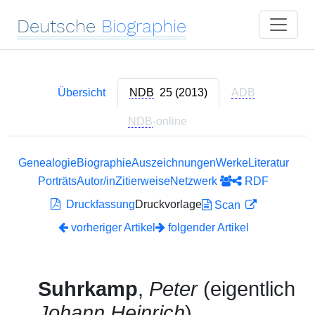
Deutsche
Biographie
Übersicht
NDB
25 (2013)
ADB
NDB
-online
Genealogie
Biographie
Auszeichnungen
Werke
Literatur
Porträts
Autor/in
Zitierweise
Netzwerk
RDF
Druckfassung
Druckvorlage
Scan
vorheriger Artikel
folgender Artikel
Suhrkamp
,
Peter
(eigentlich
Johann Heinrich
)