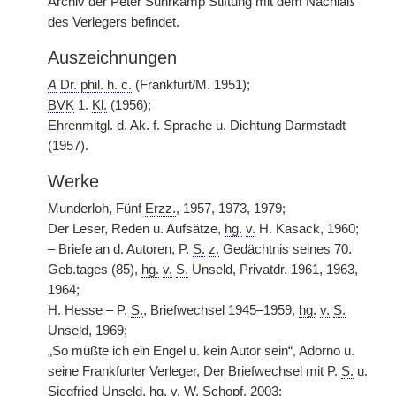
Archiv der Peter Suhrkamp Stiftung mit dem Nachlaß
des Verlegers befindet.
Auszeichnungen
A
Dr. phil. h. c.
(Frankfurt/M. 1951);
BVK
1.
Kl.
(1956);
Ehrenmitgl.
d.
Ak.
f. Sprache u. Dichtung Darmstadt
(1957).
Werke
Munderloh, Fünf
Erzz.
, 1957, 1973, 1979;
Der Leser, Reden u. Aufsätze,
hg.
v.
H. Kasack, 1960;
– Briefe an d. Autoren, P.
S.
z.
Gedächtnis seines 70.
Geb.tages (85),
hg.
v.
S.
Unseld, Privatdr. 1961, 1963,
1964;
H. Hesse – P.
S.
, Briefwechsel 1945–1959,
hg.
v.
S.
Unseld, 1969;
„So müßte ich ein Engel u. kein Autor sein“, Adorno u.
seine Frankfurter Verleger, Der Briefwechsel mit P.
S.
u.
Siegfried Unseld,
hg.
v.
W. Schopf, 2003;