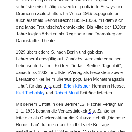
in Buchschlag bei Frankfurt/M. Daneben begann er
schriftstellerisch tätig zu werden, publizierte Essays und
Dramen in Zeitschriften. Im Winter 1919 begegnete er
auch erstmals Bertolt Brecht (1898–1956), mit dem sich
eine lange Freundschaft entwickelte. Bis Mitte der 1920er
Jahre folgten Arbeiten als Regisseur und Dramaturg am
Darmstädter Theater.
1929 übersiedelte
S.
nach Berlin und gab den
Lehrerberuf endgültig auf. Zunächst verdiente er seinen
Lebensunterhalt mit Kritiken für das „Berliner Tageblatt“,
danach bis 1932 im Ullstein-Verlag als Redakteur sowie
Literaturkritiker beim überaus populären Monatsmagazin
„Uhu“, für das
u. a.
auch
Erich Kästner
, Hermann Hesse,
Kurt Tucholsky
und
Robert Musil
Beiträge lieferten.
Mit seinem Eintritt in den Berliner „S. Fischer Verlag“ am
1. 1. 1933 begann die Verlagstätigkeit
S.
s. Zunächst
leitete er als Chefredakteur die Kulturzeitschrift „Die neue
Rundschau“, für die er auch selbst viele Beiträge
verfaßte. Im Herbst 1933 wurde er Vorstandsmitglied des