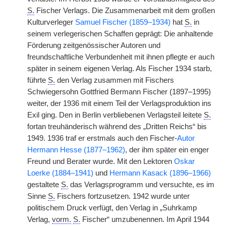
S.
Fischer Verlags. Die Zusammenarbeit mit dem großen
Kulturverleger
Samuel Fischer (1859–1934)
hat
S.
in
seinem verlegerischen Schaffen geprägt: Die anhaltende
Förderung zeitgenössischer Autoren und
freundschaftliche Verbundenheit mit ihnen pflegte er auch
später in seinem eigenen Verlag. Als Fischer 1934 starb,
führte
S.
den Verlag zusammen mit Fischers
Schwiegersohn Gottfried Bermann Fischer (1897–1995)
weiter, der 1936 mit einem Teil der Verlagsproduktion ins
Exil ging. Den in Berlin verbliebenen Verlagsteil leitete
S.
fortan treuhänderisch während des „Dritten Reichs“ bis
1949. 1936 traf er erstmals auch den Fischer-
Autor
Hermann Hesse (1877–1962)
, der ihm später ein enger
Freund und Berater wurde. Mit den Lektoren
Oskar
Loerke (1884–1941)
und
Hermann Kasack (1896–1966)
gestaltete
S.
das Verlagsprogramm und versuchte, es im
Sinne
S.
Fischers fortzusetzen. 1942 wurde unter
politischem Druck verfügt, den Verlag in „Suhrkamp
Verlag,
vorm.
S.
Fischer“ umzubenennen. Im April 1944