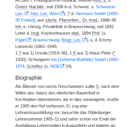
Archivs f. Photogramme musikal. Meister-
Hss.
b.
d.
Österr.
Nat.bibl.
, seit 1938 in d. Schweiz, s.
Schweizer
Lex.
;
Hist. Lex.
Wien
),
T
d.
Hermann Seidel (1855–
95 Freitod)
, aus
sächs.
Pfarrerfam.
,
Dr. med.
, 1886–95
Inh.
e. chirurg. Privatklinik in Braunschweig, seit 1892
Leiter d.
hzgl.
Krankenhauses
ebd.
, 1894
Prof.
(s.
Pagel
;
Braunschweig.
Biogr. Lex.
), u. d. Emmy
Loesevitz (1861–1945;
1
T
aus 1) Ursula (1914–36), 1
S
aus 2) Klaus Peter (
*
1920);
Schwagerin
Ina (Johanna Mathilde) Seidel (1885–
1974
,
Schriftst.
(s.
NDB
24).
Biographie
Als Ältester von sechs Geschwistern sollte
S.
nach dem
Willen des Vaters den elterlichen Bauernhof in
Kirchhatten übernehmen; als er dies verweigerte, mußte
er 1905 den Hof verlassen. Er zog eine
Lehramtsausbildung vor, besuchte das Oldenburger
Lehrerseminar 1905–11 und nahm schon vor Ende der
Ausbildung Lehrerstellen in Augustfehn und Idafehn an.