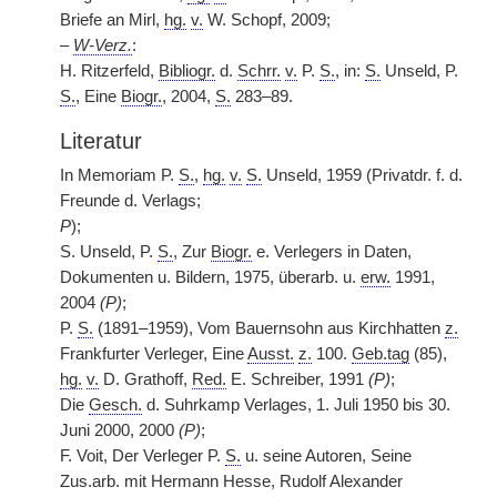
Briefe an Mirl,
hg.
v.
W. Schopf, 2009;
–
W-Verz.
:
H. Ritzerfeld,
Bibliogr.
d.
Schrr.
v.
P.
S.
, in:
S.
Unseld, P.
S.
, Eine
Biogr.
, 2004,
S.
283–89.
Literatur
In Memoriam P.
S.
,
hg.
v.
S.
Unseld, 1959 (Privatdr. f. d.
Freunde d. Verlags;
P
);
S. Unseld, P.
S.
, Zur
Biogr.
e. Verlegers in Daten,
Dokumenten u. Bildern, 1975, überarb. u.
erw.
1991,
2004
(P)
;
P.
S.
(1891–1959), Vom Bauernsohn aus Kirchhatten
z.
Frankfurter Verleger, Eine
Ausst.
z.
100.
Geb.tag
(85),
hg.
v.
D. Grathoff,
Red.
E. Schreiber, 1991
(P)
;
Die
Gesch.
d. Suhrkamp Verlages, 1. Juli 1950 bis 30.
Juni 2000, 2000
(P)
;
F. Voit, Der Verleger P.
S.
u. seine Autoren, Seine
Zus.arb. mit Hermann Hesse, Rudolf Alexander