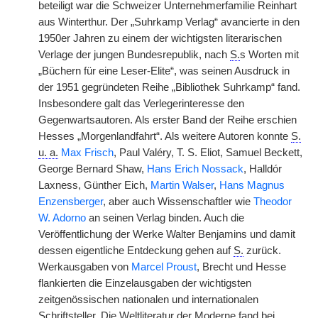
beteiligt war die Schweizer Unternehmerfamilie Reinhart
aus Winterthur. Der „Suhrkamp Verlag“ avancierte in den
1950er Jahren zu einem der wichtigsten literarischen
Verlage der jungen Bundesrepublik, nach
S.
s Worten mit
„Büchern für eine Leser-Elite“, was seinen Ausdruck in
der 1951 gegründeten Reihe „Bibliothek Suhrkamp“ fand.
Insbesondere galt das Verlegerinteresse den
Gegenwartsautoren. Als erster Band der Reihe erschien
Hesses „Morgenlandfahrt“. Als weitere Autoren konnte
S.
u. a.
Max Frisch
, Paul Valéry, T. S. Eliot, Samuel Beckett,
George Bernard Shaw,
Hans Erich Nossack
, Halldór
Laxness, Günther Eich,
Martin Walser
,
Hans Magnus
Enzensberger
, aber auch Wissenschaftler wie
Theodor
W. Adorno
an seinen Verlag binden. Auch die
Veröffentlichung der Werke Walter Benjamins und damit
dessen eigentliche Entdeckung gehen auf
S.
zurück.
Werkausgaben von
Marcel Proust
, Brecht und Hesse
flankierten die Einzelausgaben der wichtigsten
zeitgenössischen nationalen und internationalen
Schriftsteller. Die Weltliteratur der Moderne fand bei