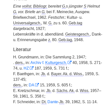
Eine
vollst.
Bibliogr.
bereitet
G.
s jüngster
S
Helmut
G.
vor. Briefe an
G.
bei F. Meinecke, Ausgew.
Briefwechsel, 1962.
Festschrr.:
Kultur- u.
Universalgesch.
, W.
G.
zu s. 60.
Geb.tag
dargebracht, 1927;
Lebenskräfte in d. abendländ.
Geistesgesch.
, Dank-
u. Erinnerungsgabe
z.
80.
Geb.tag
, 1948.
Literatur
H. Grundmann, in: Die Sammlung 2, 1947;
.
ders.
, in:
Archiv f.
Kulturgesch.
40, 1958, S. 271-
74, u.
HZ
187, 1959, S. 731 f.;
F. Baethgen, in:
Jb.
d.
Bayer. Ak. d. Wiss.
, 1959, S.
137-45;
ders.
, in:
DA
15, 1959, S. 605 f.;
E. Kretzschmar, in:
Jb.
d.
Sächs.
Ak.
d.
Wiss.
1957–
59, 1961, S. 358 f.;
F. Schneider, in:
Dt.
Dante
-
Jb.
39, 1962, S. 11-14.