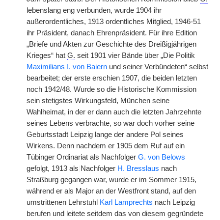
lebenslang eng verbunden, wurde 1904 ihr
außerordentliches, 1913 ordentliches Mitglied, 1946-51
ihr Präsident, danach Ehrenpräsident. Für ihre Edition
„Briefe und Akten zur Geschichte des Dreißigjährigen
Krieges“ hat
G.
seit 1901 vier Bände über „Die Politik
Maximilians I. von Baiern
und seiner Verbündeten“ selbst
bearbeitet; der erste erschien 1907, die beiden letzten
noch 1942/48. Wurde so die Historische Kommission
sein stetigstes Wirkungsfeld, München seine
Wahlheimat, in der er dann auch die letzten Jahrzehnte
seines Lebens verbrachte, so war doch vorher seine
Geburtsstadt Leipzig lange der andere Pol seines
Wirkens. Denn nachdem er 1905 dem Ruf auf ein
Tübinger Ordinariat als Nachfolger
G. von Belows
gefolgt, 1913 als
|
Nachfolger
H. Bresslaus
nach
Straßburg gegangen war, wurde er im Sommer 1915,
während er als Major an der Westfront stand, auf den
umstrittenen Lehrstuhl
Karl Lamprechts
nach Leipzig
berufen und leitete seitdem das von diesem gegründete