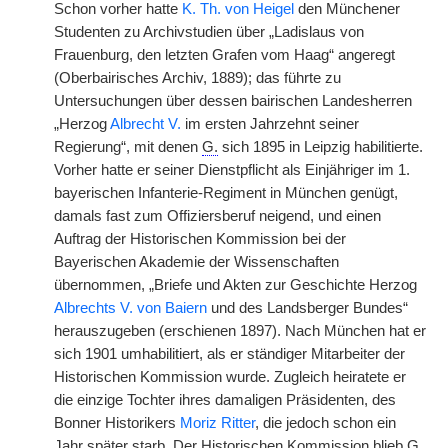
Schon vorher hatte
K. Th. von Heigel
den Münchener
Studenten zu Archivstudien über „Ladislaus von
Frauenburg, den letzten Grafen vom Haag“ angeregt
(Oberbairisches Archiv, 1889); das führte zu
Untersuchungen über dessen bairischen Landesherren
„Herzog
Albrecht V.
im ersten Jahrzehnt seiner
Regierung“, mit denen
G.
sich 1895 in Leipzig habilitierte.
Vorher hatte er seiner Dienstpflicht als Einjähriger im 1.
bayerischen Infanterie-Regiment in München genügt,
damals fast zum Offiziersberuf neigend, und einen
Auftrag der Historischen Kommission bei der
Bayerischen Akademie der Wissenschaften
übernommen, „Briefe und Akten zur Geschichte Herzog
Albrechts V. von Baiern
und des Landsberger Bundes“
herauszugeben (erschienen 1897). Nach München hat er
sich 1901 umhabilitiert, als er ständiger Mitarbeiter der
Historischen Kommission wurde. Zugleich heiratete er
die einzige Tochter ihres damaligen Präsidenten, des
Bonner Historikers
Moriz Ritter
, die jedoch schon ein
Jahr später starb. Der Historischen Kommission blieb
G.