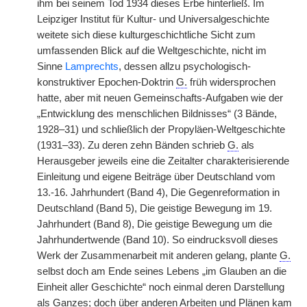
ihm bei seinem Tod 1934 dieses Erbe hinterließ. Im
Leipziger Institut für Kultur- und Universalgeschichte
weitete sich diese kulturgeschichtliche Sicht zum
umfassenden Blick auf die Weltgeschichte, nicht im
Sinne
Lamprechts
, dessen allzu psychologisch-
konstruktiver Epochen-Doktrin
G.
früh widersprochen
hatte, aber mit neuen Gemeinschafts-Aufgaben wie der
„Entwicklung des menschlichen Bildnisses“ (3 Bände,
1928–31) und schließlich der Propyläen-Weltgeschichte
(1931–33). Zu deren zehn Bänden schrieb
G.
als
Herausgeber jeweils eine die Zeitalter charakterisierende
Einleitung und eigene Beiträge über Deutschland vom
13.-16. Jahrhundert (Band 4), Die Gegenreformation in
Deutschland (Band 5), Die geistige Bewegung im 19.
Jahrhundert (Band 8), Die geistige Bewegung um die
Jahrhundertwende (Band 10). So eindrucksvoll dieses
Werk der Zusammenarbeit mit anderen gelang, plante
G.
selbst doch am Ende seines Lebens „im Glauben an die
Einheit aller Geschichte“ noch einmal deren Darstellung
als Ganzes; doch über anderen Arbeiten und Plänen kam