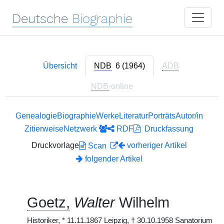
Deutsche
Biographie
Übersicht
NDB
6 (1964)
ADB
NDB
-online
Genealogie
Biographie
Werke
Literatur
Porträts
Autor/in
Zitierweise
Netzwerk
RDF
Druckfassung
Druckvorlage
vorheriger Artikel
Scan
folgender Artikel
Goetz,
Walter
Wilhelm
Historiker,
*
11.11.1867 Leipzig,
†
30.10.1958 Sanatorium