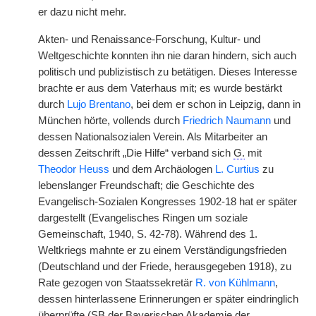
er dazu nicht mehr.
Akten- und Renaissance-Forschung, Kultur- und
Weltgeschichte konnten ihn nie daran hindern, sich auch
politisch und publizistisch zu betätigen. Dieses Interesse
brachte er aus dem Vaterhaus mit; es wurde bestärkt
durch
Lujo Brentano
, bei dem er schon in Leipzig, dann in
München hörte, vollends durch
Friedrich Naumann
und
dessen Nationalsozialen Verein. Als Mitarbeiter an
dessen Zeitschrift „Die Hilfe“ verband sich
G.
mit
Theodor Heuss
und dem Archäologen
L. Curtius
zu
lebenslanger Freundschaft; die Geschichte des
Evangelisch-Sozialen Kongresses 1902-18 hat er später
dargestellt (Evangelisches Ringen um soziale
Gemeinschaft, 1940, S. 42-78). Während des 1.
Weltkriegs mahnte er zu einem Verständigungsfrieden
(Deutschland und der Friede, herausgegeben 1918), zu
Rate gezogen von Staatssekretär
R. von Kühlmann
,
dessen hinterlassene Erinnerungen er später eindringlich
überprüfte (
SB
der Bayerischen Akademie der