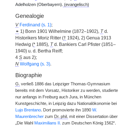
Adelholzen (Oberbayern).
(evangelisch)
Genealogie
V
Ferdinand (s. 1)
;
⚭
1) Bonn 1901 Wilhelmine (1872–1902),
T
d.
Historikers Moriz Ritter (
†
1924), 2) Genua 1913
Hedwig (
*
1885),
T
d. Bankiers Carl Pfister (1851–
1940) u. d. Bertha Reiff;
4
S
aus 2);
N
Wolfgang (s. 3)
.
Biographie
G.
verließ 1886 das Leipziger Thomas-Gymnasium
bereits mit dem Vorsatz, Historiker zu werden, studierte
nur anfangs in Freiburg auch Jura, in München
Kunstgeschichte, in Leipzig dazu Nationalökonomie bei
Lujo Brentano
. Dort promovierte ihn 1890
W.
Maurenbrecher
zum
Dr. phil.
mit einer Dissertation über
„Die Wahl
Maximilians II.
zum Deutschen König 1562“.