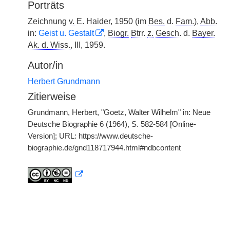
Porträts
Zeichnung
v.
E. Haider, 1950 (im
Bes.
d.
Fam.
),
Abb.
in:
Geist u. Gestalt
,
Biogr.
Btrr.
z.
Gesch.
d.
Bayer.
Ak. d. Wiss.
, III, 1959.
Autor/in
Herbert Grundmann
Zitierweise
Grundmann, Herbert, "Goetz, Walter Wilhelm" in: Neue
Deutsche Biographie 6 (1964), S. 582-584 [Online-
Version]; URL: https://www.deutsche-
biographie.de/gnd118717944.html#ndbcontent