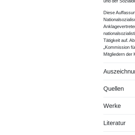
und der Soziald
Diese Auffassun
Nationalsoziali
Anklagevertrete
nationalsozialis
Tätigkeit auf. A
„Kommission für
Mitgliedern der
Auszeichnu
Quellen
Werke
Literatur