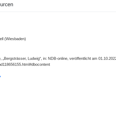
ourcen
ell (Wiesbaden)
e, „Bergsträsser, Ludwig“, in: NDB-online, veröffentlicht am 01.10.20
gnd118656155.html#dbocontent