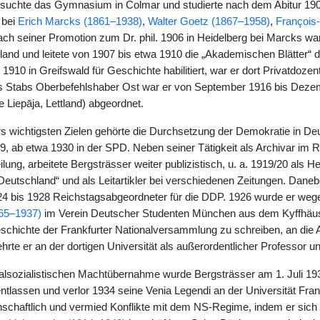
suchte das Gymnasium in Colmar und studierte nach dem Abitur 190
 bei
Erich Marcks (1861–1938)
,
Walter Goetz (1867–1958)
,
François
ach seiner Promotion zum Dr. phil. 1906 in Heidelberg bei Marcks war
hland und leitete von 1907 bis etwa 1910 die „Akademischen Blätter“
1910 in Greifswald für Geschichte habilitiert, war er dort Privatdoz
s Stabs Oberbefehlshaber Ost war er von September 1916 bis Dezem
 Liepāja, Lettland) abgeordnet.
 wichtigsten Zielen gehörte die Durchsetzung der Demokratie in Deuts
, ab etwa 1930 in der SPD. Neben seiner Tätigkeit als Archivar im R
lung, arbeitete Bergsträsser weiter publizistisch, u. a. 1919/20 als
eutschland“ und als Leitartikler bei verschiedenen Zeitungen. Daneb
4 bis 1928 Reichstagsabgeordneter für die DDP. 1926 wurde er wegen
865–1937)
im Verein Deutscher Studenten München aus dem Kyffhäu
eschichte der Frankfurter Nationalversammlung zu schreiben, an die 
ehrte er an der dortigen Universität als außerordentlicher Professor und
alsozialistischen Machtübernahme wurde Bergsträsser am 1. Juli 19
tlassen und verlor 1934 seine Venia Legendi an der Universität Frank
nschaftlich und vermied Konflikte mit dem NS-Regime, indem er sic