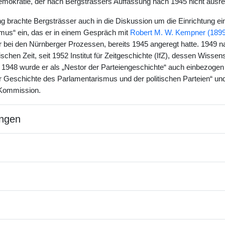
emokratie, der nach Bergsträssers Auffassung nach 1945 nicht ausre
g brachte Bergsträsser auch in die Diskussion um die Einrichtung ein
smus“ ein, das er in einem Gespräch mit
Robert M. W. Kempner (189
r bei den Nürnberger Prozessen, bereits 1945 angeregt hatte. 1949 n
tischen Zeit, seit 1952 Institut für Zeitgeschichte (IfZ), dessen Wiss
b 1948 wurde er als „Nestor der Parteiengeschichte“ auch einbezogen 
 Geschichte des Parlamentarismus und der politischen Parteien“ und
 Kommission.
ngen