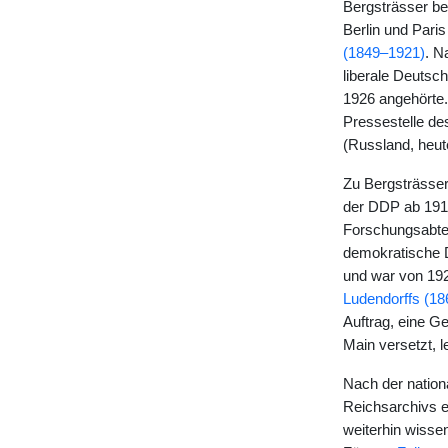
Bergsträsser be
Berlin und Paris
(1849–1921)
. N
liberale Deutsc
1926 angehörte. 
Pressestelle de
(Russland, heute
Zu Bergsträssers
der DDP ab 1919
Forschungsabtei
demokratische D
und war von 192
Ludendorffs (1
Auftrag, eine G
Main versetzt, l
Nach der nation
Reichsarchivs en
weiterhin wisse