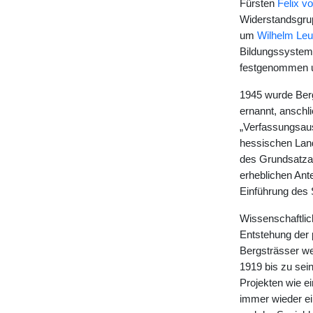
Fürsten
Felix v
Widerstandsgrup
um
Wilhelm Leu
Bildungssystems
festgenommen un
1945 wurde Ber
ernannt, anschl
„Verfassungsau
hessischen Land
des Grundsatzau
erheblichen Ante
Einführung des 
Wissenschaftlic
Entstehung der 
Bergsträsser we
1919 bis zu sei
Projekten wie e
immer wieder ei