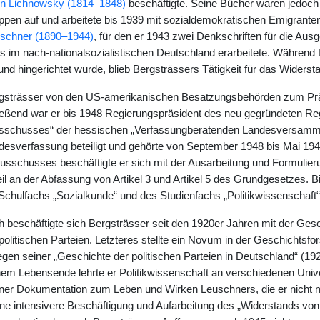
on Lichnowsky (1814–1848)
beschäftigte. Seine Bücher waren jedoch
pen auf und arbeitete bis 1939 mit sozialdemokratischen Emigrant
schner (1890–1944)
, für den er 1943 zwei Denkschriften für die Aus
 im nach-nationalsozialistischen Deutschland erarbeitete. Während 
d hingerichtet wurde, blieb Bergsträssers Tätigkeit für das Widers
gsträsser von den US-amerikanischen Besatzungsbehörden zum Prä
ießend war er bis 1948 Regierungspräsident des neu gegründeten Re
sschusses“ der hessischen „Verfassungberatenden Landesversammlu
esverfassung beteiligt und gehörte von September 1948 bis Mai 194
sschusses beschäftigte er sich mit der Ausarbeitung und Formulier
il an der Abfassung von Artikel 3 und Artikel 5 des Grundgesetzes. Bil
Schulfachs „Sozialkunde“ und des Studienfachs „Politikwissenschaft“
h beschäftigte sich Bergsträsser seit den 1920er Jahren mit der Gesc
politischen Parteien. Letzteres stellte ein Novum in der Geschichtsf
gen seiner „Geschichte der politischen Parteien in Deutschland“ (192
nem Lebensende lehrte er Politikwissenschaft an verschiedenen Unive
iner Dokumentation zum Leben und Wirken Leuschners, die er nicht me
ne intensivere Beschäftigung und Aufarbeitung des „Widerstands von l