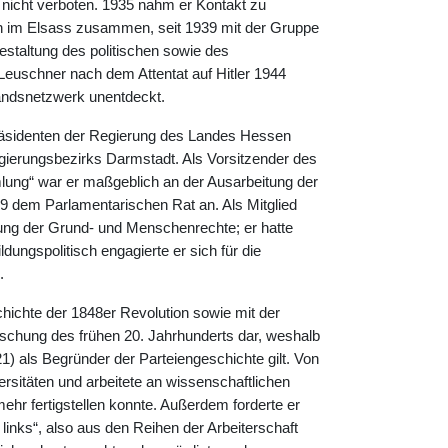
 nicht verboten. 1935 nahm er Kontakt zu
en im Elsass zusammen, seit 1939 mit der Gruppe
gestaltung des politischen sowie des
Leuschner nach dem Attentat auf Hitler 1944
tandsnetzwerk unentdeckt.
sidenten der Regierung des Landes Hessen
gierungsbezirks Darmstadt. Als Vorsitzender des
ng“ war er maßgeblich an der Ausarbeitung der
9 dem Parlamentarischen Rat an. Als Mitglied
ung der Grund- und Menschenrechte; er hatte
dungspolitisch engagierte er sich für die
.
hichte der 1848er Revolution sowie mit der
orschung des frühen 20. Jahrhunderts dar, weshalb
1) als Begründer der Parteiengeschichte gilt. Von
rsitäten und arbeitete an wissenschaftlichen
hr fertigstellen konnte. Außerdem forderte er
inks“, also aus den Reihen der Arbeiterschaft