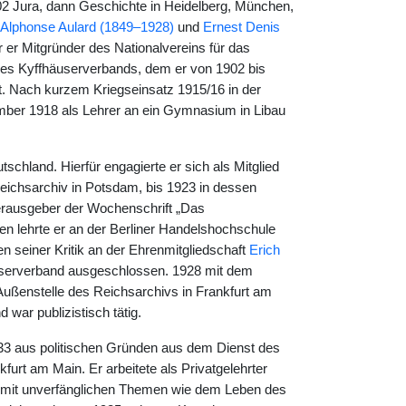
2 Jura, dann Geschichte in Heidelberg, München,
-Alphonse Aulard (1849–1928)
und
Ernest Denis
 er Mitgründer des Nationalvereins für das
 des Kyffhäuserverbands, dem er von 1902 bis
ent. Nach kurzem Kriegseinsatz 1915/16 in der
ber 1918 als Lehrer an ein Gymnasium in Libau
chland. Hierfür engagierte er sich als Mitglied
eichsarchiv in Potsdam, bis 1923 in dessen
 Herausgeber der Wochenschrift „Das
en lehrte er an der Berliner Handelshochschule
 seiner Kritik an der Ehrenmitgliedschaft
Erich
serverband ausgeschlossen. 1928 mit dem
Außenstelle des Reichsarchivs in Frankfurt am
 war publizistisch tätig.
33 aus politischen Gründen aus dem Dienst des
furt am Main. Er arbeitete als Privatgelehrter
h mit unverfänglichen Themen wie dem Leben des