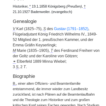
Historiker,
*
19.1.1858 Königsberg
(Preußen)
,
†
21.10.1927 Badenweiler. (evangelisch)
Genealogie
V
Karl (1825–75),
S
des
Gustav (1791–1852)
,
Flügeladjutant König Friedrich Wilhelms IV., 1849-
52 Mitglied der 1. preußischen Kammer, und der
Emma Gräfin Keyserlingk;
M
Marie (1835–1905),
T
des Ferdinand Freiherr von
der Goltz und der Karoline von Götzen;
⚭
Elberfeld 1889 Minna Wiebel;
3
S
, 2
T
.
Biographie
B.
, einer alten Offiziers- und Beamtenfamilie
entstammend, die immer wieder zum Landbesitz
zurückfand, ist nach Plänen auf die Beamtenlaufbahn
und die Theologie zum Historiker und zum großen
kritischen Kopf seines Faches geworden. Nach Studium