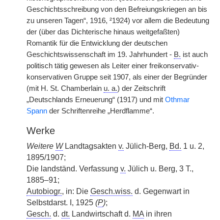
Geschichtsschreibung von den Befreiungskriegen an bis
zu unseren Tagen“, 1916, ²1924) vor allem die Bedeutung
der (über das Dichterische hinaus weitgefaßten)
Romantik für die Entwicklung der deutschen
Geschichtswissenschaft im 19. Jahrhundert -
B.
ist auch
politisch tätig gewesen als Leiter einer freikonservativ-
konservativen Gruppe seit 1907, als einer der Begründer
(mit H. St. Chamberlain
u. a.
) der Zeitschrift
„Deutschlands Erneuerung“ (1917) und mit
Othmar
Spann
der Schriftenreihe „Herdflamme“.
Werke
Weitere
W
Landtagsakten
v.
Jülich-Berg,
Bd.
1 u. 2,
1895/1907;
Die landständ. Verfassung
v.
Jülich u. Berg, 3 T.,
1885–91;
Autobiogr.
, in: Die
Gesch.wiss.
d. Gegenwart in
Selbstdarst. I, 1925
(
P
)
;
Gesch.
d.
dt.
Landwirtschaft d.
MA
in ihren