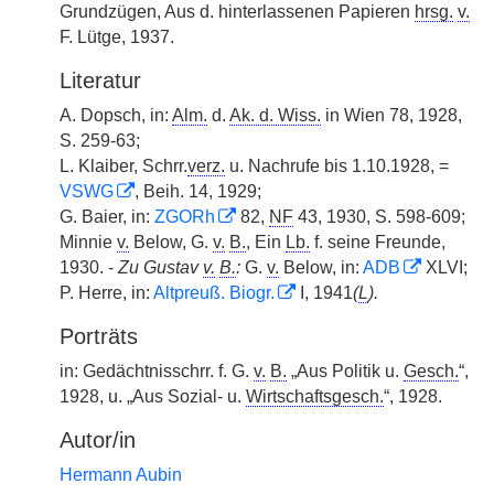
Grundzügen, Aus d. hinterlassenen Papieren
hrsg.
v.
F. Lütge, 1937.
Literatur
A. Dopsch, in:
Alm.
d.
Ak. d. Wiss.
in Wien 78, 1928,
S. 259-63;
L. Klaiber, Schrr.
verz.
u. Nachrufe bis 1.10.1928, =
VSWG
, Beih. 14, 1929;
G. Baier, in:
ZGORh
82,
NF
43, 1930, S. 598-609;
Minnie
v.
Below, G.
v.
B.
, Ein
Lb.
f. seine Freunde,
1930. -
Zu Gustav
v.
B.
:
G.
v.
Below, in:
ADB
XLVI;
P. Herre, in:
Altpreuß. Biogr.
I, 1941
(
L
).
Porträts
in: Gedächtnisschrr. f. G.
v.
B.
„Aus Politik u.
Gesch.
“,
1928, u. „Aus Sozial- u.
Wirtschaftsgesch.
“, 1928.
Autor/in
Hermann Aubin