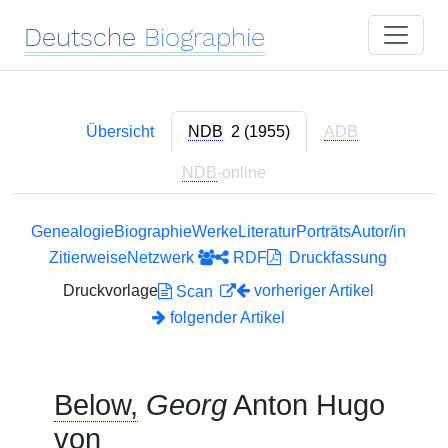
Deutsche
Biographie
Übersicht
NDB
2 (1955)
ADB
NDB
-online
Genealogie
Biographie
Werke
Literatur
Porträts
Autor/in
Zitierweise
Netzwerk
RDF
Druckfassung
Druckvorlage
vorheriger Artikel
Scan
folgender Artikel
Below,
Georg
Anton Hugo
von