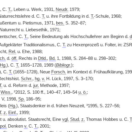
, C.
T.
, Leben u. Werk, 1931,
Neudr.
1979;
Naturrechtslehre d. C.
T.
u. ihre Fortbildung in d.
T.
-Schule, 1968;
eußentum u. Pietismus, 1971,
bes.
S. 352–87;
Naturrecht u. Liebesethik, 1971;
entscher, C.
T.
, Seine Bedeutung als Hochschullehrer am Beginn d.
d
Aufgeklärter Traditionalismus, C.
T.
zu Hexenprozeß u. Folter, in: ZS
echt,
Rel.
u. Ehe, 1988;
ch.
d.
öff.
Rechts in
Dtld.
,
Bd.
1, 1988, S. 284–88 u. 298–302;
Hg.
), C.
T.
1655–1728, 1989 (
Bibliogr.
);
), C.
T.
(1655–1728), Neue
Forsch.
im Kontext d. Frühaufklärung, 199
Rechtshist.
Schrr.
,
hg.
v.
H. Lück, 1997, S. 3–170;
T.
u. d. Reform d.
jur.
Methode, 1997;
s
Wiss.
, ²2012, S. 100 ff., 140–47, 149–54
u. ö.
;
G V, 1998,
Sp.
186–95;
leis (
Hg.
), Staatsdenker in d. frühen Neuzeit, ³1995, S. 227–56;
T.
z.
Einf.
, 1999;
t u. absolutist. Staatsrecht, Eine
vgl.
Stud.
z.
Thomas Hobbes u. C.
T
pol.
Denken
v.
C.
T.
, 2001;