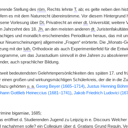
ierende Stellung des
röm.
Rechts lehnte
T.
ab; es gelte neben den hi
fern es mit dem Naturrecht übereinstimme. Vor diesem Hintergrund h
ssene Vorlesung über
Dt.
Privatrecht an einer
dt.
Universität; weitere
n Jahrzehnt des 18.
Jh.
an den meisten anderen
dt.
Juristenfakultät
rachiges und monatlich erscheinendes Periodikum heraus, das mit unte
nur Neuerscheinungen) allgemeine „Fragen“ erörterte. Die „Monats-
zung mit der
luth.
Orthodoxie als auch Experimentierfeld für die Ent
rogramme, um das Jurastudium sinnvoll in drei Jahren zu absolvieren,
der, auch sprachlicher Bildung.
ltweit bedeutendsten Gelehrtenpersönlichkeiten des späten 17. und f
r einen großen und wirkungsmächtigen Schülerkreis, der die in die Z
 Dazu gehörten
u. a.
Georg Beyer (1665–1714)
,
Justus Henning Böhm
hann Gottlieb Heineccius (1681–1741)
,
Jakob Friedrich Ludovici (1
imine bigamiae, 1685;
s eröffnet d. Studierenden Jugend zu Leipzig in e. Discours Welch
nachahmen solle? ein Collegium über d. Gratians Grund Reguln, Vernün