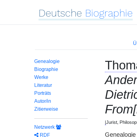
Deutsche
Biographie
Ü
Thom
Genealogie
Biographie
Ande
Werke
Literatur
Dietri
Porträts
Autor/in
From[
Zitierweise
|
Jurist, Philoso
Netzwerk
Genealogie
RDF