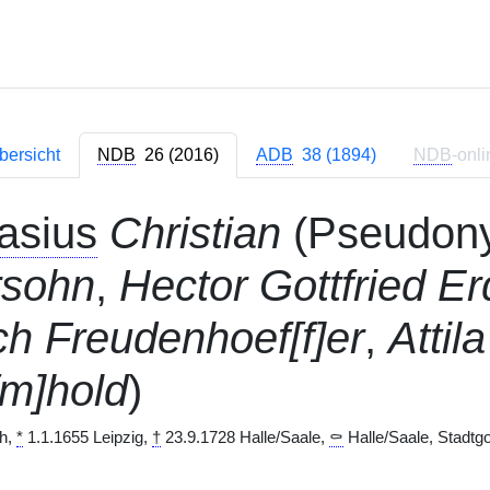
bersicht
NDB
26 (2016)
ADB
38 (1894)
NDB
-onli
asius
Christian
(Pseudo
rsohn
,
Hector Gottfried E
ch Freudenhoef[f]er
,
Attil
m]hold
)
ph,
*
1.1.1655 Leipzig,
†
23.9.1728 Halle/Saale,
⚰
Halle/Saale, Stadtgo