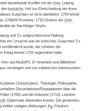
eiter bestehende Konflikt mit der
Univ.
Leipzig
h den
kursächs.
Hof zur Ehescheidung der Anna
dieses Gutachten ist nicht überliefert. 1709 lehnte
, 1708/09 Prorektor, 1710 Direktor
|
der
Univ.
kultät als Nachfolger Stryks.
eipzig und
T.
s aufgeschlossene Haltung
rfnis ein. Ursache war ein kritisches Gutachten
T.
s
t veröffentlicht wurde; der Urheber der
er König bereits 1702 angeordnet hatte.
err auf Alsdorff“). Er hinterließ eine Bibliothek
s versteigert und von zahlreichen Interessenten
ziplinen (Jurisprudenz, Theologie, Philosophie,
verfaßten Dissertationen/Disputationen über die
Folter (1705) und die Kebsehe (1713). Letztere
euß.
Diplomatie abwenden konnte. Die genannten,
chriften zeitigten Wirkungen:
Kg.
Friedrich