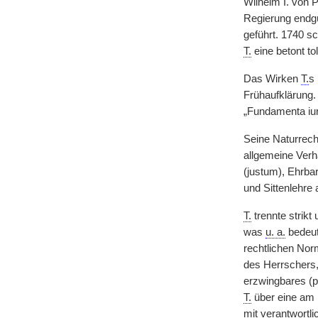
Wilhelm I. von 
Regierung endgü
geführt. 1740 s
T.
eine betont to
Das Wirken
T.
s 
Frühaufklärung.
„Fundamenta iur
Seine Naturrech
allgemeine Verh
(justum), Ehrba
und Sittenlehre 
T.
trennte strikt
was
u. a.
bedeut
rechtlichen Norm
des Herrschers,
erzwingbares (p
T.
über eine am I
mit verantwortlic