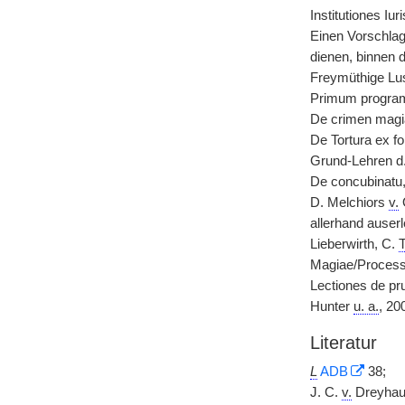
Institutiones Iur
Einen Vorschlag,
dienen, binnen d
Freymüthige Lus
Primum programma
De crimen magi
De Tortura ex f
Grund-Lehren d.
De concubinatu,
D. Melchiors
v.
O
allerhand auser
Lieberwirth, C.
T
Magiae/Processu
Lectiones de pru
Hunter
u. a.
, 20
Literatur
L
ADB
38;
J. C.
v.
Dreyhaup