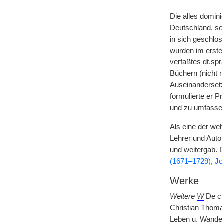
Die alles domin
Deutschland, so
in sich geschlo
wurden im erste
verfaßtes dt.sp
Büchern (nicht 
Auseinanderset
formulierte er P
und zu umfassen
Als eine der we
Lehrer
|
und Auto
und weitergab.
(1671–1729)
,
Jo
Werke
Weitere
W
De cr
Christian Thoma
Leben u. Wandel 