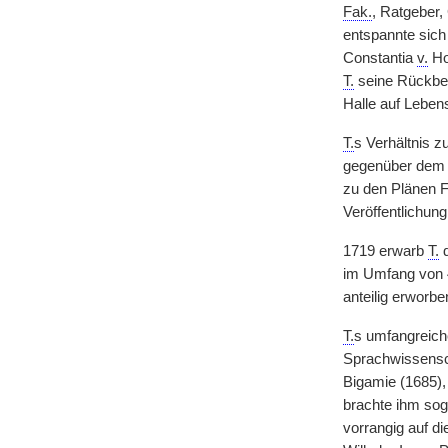
Fak.
, Ratgeber,
entspannte sich
Constantia
v.
Ho
T.
seine Rückber
Halle auf Lebens
T.
s Verhältnis 
gegenüber dem P
zu den Plänen F
Veröffentlichung
1719 erwarb
T.
d
im Umfang von 4
anteilig erworb
T.
s umfangreiche
Sprachwissens
Bigamie (1685),
brachte ihm sog
vorrangig auf d