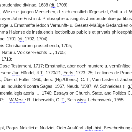
isprudentiae divinae, 1688 (
dt.
1709);
 Wie er e. jungen Menschen, d. sich ernstlich fürgesetzt, Gott u. d. We
reyer Jahre Frist in d. Philosophie u. singulis Jurisprudentiae partib
tige u. Ernsthaffte iedoch Vernunfft- u. Gesetz-Mäßige Gedancken
 Halense de instituendis lectionibus publicis et privatis philosophici
ae, 1701 (
dt.
1702, 1704);
oris Christianorum proscribenda, 1705;
 Naturu. Völcker-Rechts …, 1705;
 1713;
sse Testament, 1717; Ernsthafte, aber doch muntere u. vernünftig
lesene
Jur.
Händel, 4
T.
, 1720/21,
Forts.
1723–25; Lectiones de Prudent
.
, Über d. Folter, 1960;
ders.
(
Hg.
/
Übers.
), C.
T.
, Vom Laster d. Zaub
s Inquisitorii contra Sagas, 1967,
Neudr.
²1987; W. Schneiders (
Hg.
dentia legislatoria …, 1740; Essays on Church, State, and Politics C
07; –
W-Verz.
:
R. Lieberwirth, C.
T.
, Sein
wiss.
Lebenswerk, 1955.
t, Pagus Neletici et Nudzici, Oder Ausführl.
dipl.
-
hist.
Beschreibung d