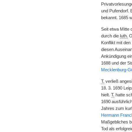
Privatvorlesung
und Pufendorf. 
bekannt. 1685 w
Seit etwa Mitte
durch die
luth.
Or
Konflikt mit den
diesen Auseina
Ankündigung ein
1688 und der St
Mecklenburg-G
T.
verließ anges
18. 3. 1690 Lei
hielt.
T.
hatte sch
1690 ausführlic
Jahres zum kur
Hermann Franc
Maßgebliches be
Tod als erfolgr