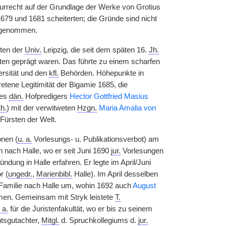
turrecht auf der Grundlage der Werke von Grotius
79 und 1681 scheiterten; die Gründe sind nicht
ufgenommen.
lten der
Univ.
Leipzig, die seit dem späten 16.
Jh.
äten geprägt waren. Das führte zu einem scharfen
ersität und den
kfl.
Behörden. Höhepunkte in
etene Legitimität der Bigamie 1685, die
des
dän.
Hofpredigers
Hector Gottfried Masius
th.
) mit der verwitweten
Hzgn.
Maria Amalia von
Fürsten der Welt.
nen (
u. a.
Vorlesungs- u. Publikationsverbot) am
n nach Halle, wo er seit Juni 1690
jur.
Vorlesungen
ndung in Halle erfahren. Er legte im April/Juni
r (
ungedr.
,
Marienbibl.
Halle). Im April desselben
r Familie nach Halle um, wohin 1692 auch
August
men. Gemeinsam mit Stryk leistete
T.
 a.
für die Juristenfakultät, wo er bis zu seinem
htsgutachter,
Mitgl.
d. Spruchkollegiums d.
jur.