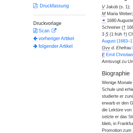
Druckfassung
V
Jakob (s. 1);
M
Maria Weber;
⚭
1680 Auguste
Druckvorlage
Schreiner (
†
166
Scan
3
S
(1 früh †) C
vorheriger Artikel
August (1683–1
folgender Artikel
Gvv
d. Ehefrau
E
Emil Christia
Amtsvogt zu Unt
Biographie
Wenige Monate 
Schule und erhi
studierte er zu
erwarb er den G
die Lektüre von
setzte er das S
blieb, in Frankf
Promotion zum