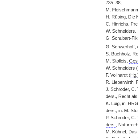
735–38;
M. Fleischmann
H. Rüping, Die 
C. Hinrichs, Pr
W. Schneiders, 
G. Schubart-Fik
G. Schwerhoff, 
S. Buchholz, R
M. Stolleis,
Ges
W. Schneiders (
F. Vollhardt (
Hg.
R. Lieberwirth, 
J. Schröder, C.
ders.
, Recht al
K. Luig, in: HR
ders.
, in: M. Stol
P. Schröder, C.
ders.
, Naturrech
M. Kühnel, Das