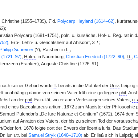
 Christine (1655–1739),
T
d.
Polycarp Heyland (1614–62)
, kurbraun
2);
hristian Polycarp (1681–1751),
poln.
u.
kursächs.
Hof- u.
Reg. rat
in d
752)
, Erb-, Lehn- u. Gerichtsherr auf Ahlsdorf, 3
T
;
Philipp Schreiner
(?), Ratsherr in
L.
;
n (1721–97)
,
Hptm.
in Naumburg,
Christian Friedrich (1722–90)
,
Lt.
,
Ca
ernzenn (Franken), Auguste Christine (1726–91).
nach seiner Geburt wurde
T.
bereits in die Matrikel der
Univ.
Leipzig e
elt unabhängig davon von seinem Vater früh eine gediegene
phil.
Ausb
nächst an der
phil.
Fakultät, wo er auch Vorlesungen seines Vaters,
u. 
rad eines Baccalaureus artium. 1672 zum Magister der Philosophie 
 Samuel Pufendorfs „De Iure Naturae et Gentium“ (1672), 1674 dem 
tudium auf Anraten des Vaters, der bis zu seinem Tod der voraussc
urt/Oder fort. 1678 folgte dort der Erwerb der licentia iuris. Das Studi
Dr. iur. utr.
bei
Samuel Stryk (1640–1710)
ab. Er ließ sich in Leipzig 