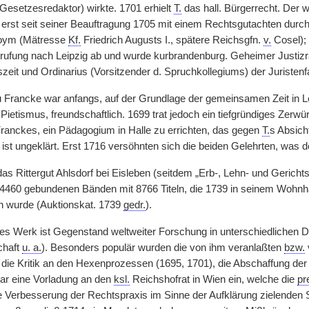
 Gesetzesredaktor) wirkte. 1701 erhielt
T.
das hall. Bürgerrecht. Der w
 erst seit seiner Beauftragung 1705 mit einem Rechtsgutachten durc
ym (Mätresse
Kf.
Friedrich Augusts I., spätere Reichsgfn.
v.
Cosel); 
ufung nach Leipzig ab und wurde kurbrandenburg. Geheimer Justizrat
zeit und Ordinarius (Vorsitzender d. Spruchkollegiums) der Juristenfa
zu Francke war anfangs, auf der Grundlage der gemeinsamen Zeit in L
ietismus, freundschaftlich. 1699 trat jedoch ein tiefgründiges Zerwü
ranckes, ein Pädagogium in Halle zu errichten, das gegen
T.
s Absich
 ist ungeklärt. Erst 1716 versöhnten sich die beiden Gelehrten, was d
as Rittergut Ahlsdorf bei Eisleben (seitdem „Erb-, Lehn- und Gerichts-H
460 gebundenen Bänden mit 8766 Titeln, die 1739 in seinem Wohnhau
en wurde (Auktionskat. 1739
gedr.
).
s Werk ist Gegenstand weltweiter Forschung in unterschiedlichen Dis
chaft
u. a.
). Besonders populär wurden die von ihm veranlaßten
bzw.
 die Kritik an den Hexenprozessen (1695, 1701), die Abschaffung der 
ar eine Vorladung an den
ksl.
Reichshofrat in Wien ein, welche die
pr
ie Verbesserung der Rechtspraxis im Sinne der Aufklärung zielenden S