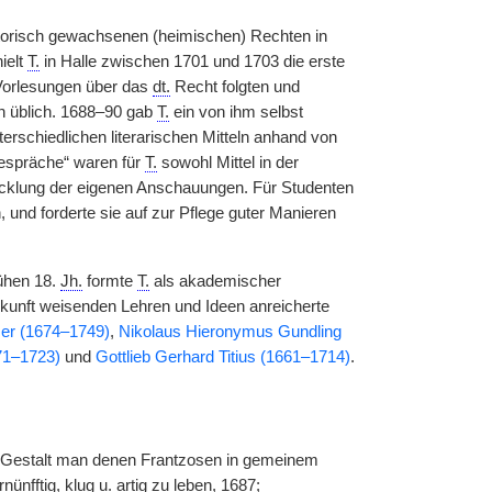
storisch gewachsenen (heimischen) Rechten in
ielt
T.
in Halle zwischen 1701 und 1703 die erste
 Vorlesungen über das
dt.
Recht folgten und
en üblich. 1688–90 gab
T.
ein von ihm selbst
rschiedlichen literarischen Mitteln anhand von
Gespräche“ waren für
T.
sowohl Mittel in der
wicklung der eigenen Anschauungen. Für Studenten
 und forderte sie auf zur Pflege guter Manieren
rühen 18.
Jh.
formte
T.
als akademischer
ukunft weisenden Lehren und Ideen anreicherte
er (1674–1749)
,
Nikolaus Hieronymus Gundling
671–1723)
und
Gottlieb Gerhard Titius (1661–1714)
.
er Gestalt man denen Frantzosen in gemeinem
fftig, klug u. artig zu leben, 1687;