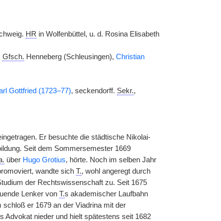
schweig.
HR
in Wolfenbüttel, u. d. Rosina Elisabeth
.
Gfsch.
Henneberg (Schleusingen),
Christian
rl Gottfried (1723–77)
, seckendorff.
Sekr.
,
ingetragen. Er besuchte die städtische Nikolai-
ildung. Seit dem Sommersemester 1669
a.
über
Hugo Grotius
, hörte. Noch im selben Jahr
promoviert, wandte sich
T.
, wohl angeregt durch
Studium der Rechtswissenschaft zu. Seit 1675
hauende Lenker von
T.
s akademischer Laufbahn
um schloß er 1679 an der Viadrina mit der
als Advokat nieder und hielt spätestens seit 1682