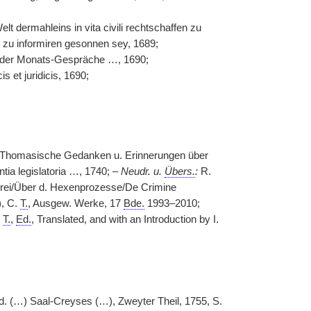
lt dermahleins in vita civili rechtschaffen zu
us zu informiren gesonnen sey, 1689;
 oder Monats-Gespräche …, 1690;
s et juridicis, 1690;
e Thomasische Gedanken u. Erinnerungen über
ia legislatoria …, 1740; –
Neudr. u.
Übers.
:
R.
erei/Über d. Hexenprozesse/De Crimine
), C.
T.
, Ausgew. Werke, 17
Bde.
1993–2010;
.
T.
,
Ed.
, Translated, and with an Introduction by I.
. (…) Saal-Creyses (…), Zweyter Theil, 1755, S.