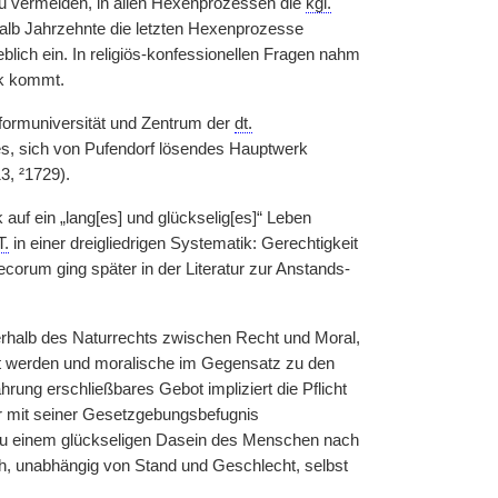
u vermeiden, in allen Hexenprozessen die
kgl.
halb Jahrzehnte die letzten Hexenprozesse
blich ein. In religiös-konfessionellen Fragen nahm
k kommt.
formuniversität und Zentrum der
dt.
es, sich von Pufendorf lösendes Hauptwerk
3, ²1729).
uf ein „lang[es] und glückselig[es]“ Leben
T.
in einer dreigliedrigen Systematik: Gerechtigkeit
orum ging später in der Literatur zur Anstands-
nnerhalb des Naturrechts zwischen Recht und Moral,
lt werden und moralische im Gegensatz zu den
ahrung erschließbares Gebot impliziert die Pflicht
er mit seiner Gesetzgebungsbefugnis
g zu einem glückseligen Dasein des Menschen nach
sch, unabhängig von Stand und Geschlecht, selbst