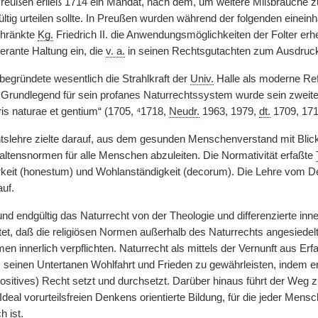
Preußen erließ 1714 ein Mandat, nach dem, um weitere Mißbräuche z
ltig urteilen sollte. In Preußen wurden während der folgenden einein
chränkte
Kg.
Friedrich II. die Anwendungsmöglichkeiten der Folter erhe
lerante Haltung ein, die
v. a.
in seinen Rechtsgutachten zum Ausdruc
begründete wesentlich die Strahlkraft der
Univ.
Halle als moderne Re
 Grundlegend für sein profanes Naturrechtssystem wurde sein zweit
is naturae et gentium“ (1705, ⁴1718,
Neudr.
1963, 1979,
dt.
1709, 171
tslehre zielte darauf, aus dem gesunden Menschenverstand mit Blick a
altensnormen für alle Menschen abzuleiten. Die Normativität erfaßte
rkeit (honestum) und Wohlanständigkeit (decorum). Die Lehre vom Dec
auf.
 und endgültig das Naturrecht von der Theologie und differenzierte i
et, daß die religiösen Normen außerhalb des Naturrechts angesiede
en innerlich verpflichten. Naturrecht als mittels der Vernunft aus Erf
 seinen Untertanen Wohlfahrt und Frieden zu gewährleisten, indem 
ositives) Recht setzt und durchsetzt. Darüber hinaus führt der We
deal vorurteilsfreien Denkens orientierte Bildung, für die jeder Men
h ist.