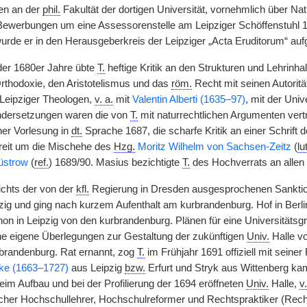
en an der
phil.
Fakultät der dortigen Universität, vornehmlich über Na
Bewerbungen um eine Assessorenstelle am Leipziger Schöffenstuhl 16
urde er in den Herausgeberkreis der Leipziger „Acta Eruditorum“ a
 der 1680er Jahre übte
T.
heftige Kritik an den Strukturen und Lehrinha
thodoxie, den Aristotelismus und das
röm.
Recht mit seinen Autorit
 Leipziger Theologen,
v. a.
mit
Valentin Alberti (1635–97)
, mit der Univ
ndersetzungen waren die von
T.
mit naturrechtlichen Argumenten vertr
er Vorlesung in
dt.
Sprache 1687, die scharfe Kritik an einer Schrift 
reit um die Mischehe des
Hzg.
Moritz Wilhelm von Sachsen-Zeitz
(
lu
üstrow
(
ref.
) 1689/90. Masius bezichtigte
T.
des Hochverrats an allen 
ichts der von der
kfl.
Regierung in Dresden ausgesprochenen Sanktio
pzig und ging nach kurzem Aufenthalt am kurbrandenburg. Hof in Berli
on in Leipzig von den kurbrandenburg. Plänen für eine Universitätsgrü
he eigene Überlegungen zur Gestaltung der zukünftigen
Univ.
Halle vo
brandenburg. Rat ernannt, zog
T.
im Frühjahr 1691 offiziell mit seine
ke (1663–1727)
aus Leipzig
bzw.
Erfurt und Stryk aus Wittenberg ka
im Aufbau und bei der Profilierung der 1694 eröffneten
Univ.
Halle,
v.
eicher Hochschullehrer, Hochschulreformer und Rechtspraktiker (Rec