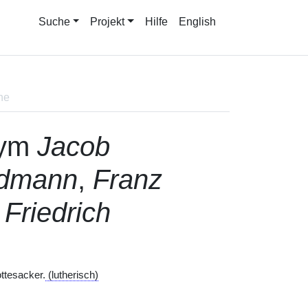
Suche
Projekt
Hilfe
English
ne
nym
Jacob
rdmann
,
Franz
a Friedrich
ttesacker.
(lutherisch)