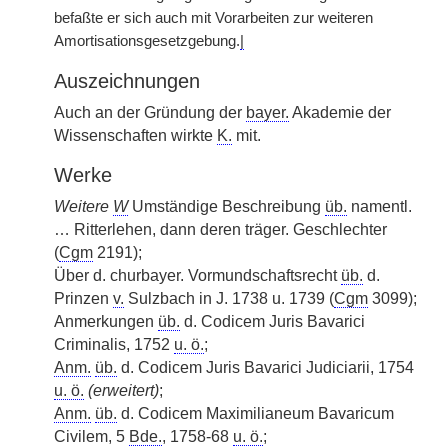
befaßte er sich auch mit Vorarbeiten zur weiteren
Amortisationsgesetzgebung.
|
Auszeichnungen
Auch an der Gründung der
bayer.
Akademie der
Wissenschaften wirkte
K.
mit.
Werke
Weitere
W
Umständige Beschreibung
üb.
namentl.
… Ritterlehen, dann deren träger. Geschlechter
(
Cgm
2191);
Über d. churbayer. Vormundschaftsrecht
üb.
d.
Prinzen
v.
Sulzbach in J. 1738 u. 1739 (
Cgm
3099);
Anmerkungen
üb.
d. Codicem Juris Bavarici
Criminalis, 1752
u. ö.
;
Anm.
üb.
d. Codicem Juris Bavarici Judiciarii, 1754
u. ö.
(erweitert)
;
Anm.
üb.
d. Codicem Maximilianeum Bavaricum
Civilem, 5
Bde.
, 1758-68
u. ö.
;