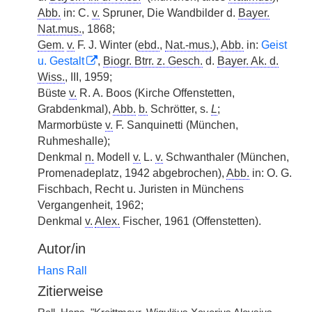
Abb.
in: C.
v.
Spruner, Die Wandbilder d.
Bayer.
Nat.mus.
, 1868;
Gem.
v.
F. J. Winter (
ebd.
,
Nat.-mus.
),
Abb.
in:
Geist
u. Gestalt
,
Biogr. Btrr. z. Gesch.
d.
Bayer. Ak. d.
Wiss.
, III, 1959;
Büste
v.
R. A. Boos (Kirche Offenstetten,
Grabdenkmal),
Abb.
b.
Schrötter, s.
L
;
Marmorbüste
v.
F. Sanquinetti (München,
Ruhmeshalle);
Denkmal
n.
Modell
v.
L.
v.
Schwanthaler (München,
Promenadeplatz, 1942 abgebrochen),
Abb.
in: O. G.
Fischbach, Recht u. Juristen in Münchens
Vergangenheit, 1962;
Denkmal
v.
Alex.
Fischer, 1961 (Offenstetten).
Autor/in
Hans Rall
Zitierweise