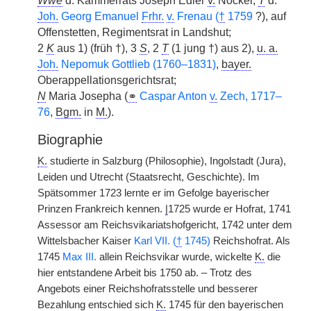
Wwe
d. Kammerrats Joseph Edler
v.
Nocker,
T
d.
Joh.
Georg Emanuel
Frhr.
v.
Frenau (
†
1759
?), auf
Offenstetten, Regimentsrat in Landshut;
2
K
aus 1) (früh †), 3
S
, 2
T
(1 jung †) aus 2),
u. a.
Joh.
Nepomuk Gottlieb (1760–1831)
,
bayer.
Oberappellationsgerichtsrat;
N
Maria Josepha (
⚭
Caspar Anton
v.
Zech, 1717–
76
,
Bgm.
in
M.
).
Biographie
K.
studierte in Salzburg (Philosophie), Ingolstadt (Jura),
Leiden und Utrecht (Staatsrecht, Geschichte). Im
Spätsommer 1723 lernte er im Gefolge bayerischer
Prinzen Frankreich kennen.
|
1725 wurde er Hofrat, 1741
Assessor am Reichsvikariatshofgericht, 1742 unter dem
Wittelsbacher Kaiser
Karl VII. (
†
1745)
Reichshofrat. Als
1745
Max III.
allein Reichsvikar wurde, wickelte
K.
die
hier entstandene Arbeit bis 1750 ab. – Trotz des
Angebots einer Reichshofratsstelle und besserer
Bezahlung entschied sich
K.
1745 für den bayerischen