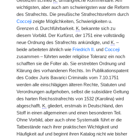
Gesetzen schrieb
K.
umfangreiche Kommentare. Am
wichtigsten, aber auch am
|
schwierigsten war die Reform
des Strafrechts. Die preußische Strafrechtsreform durch
Cocceji
zeigte Möglichkeiten, Schwierigkeiten u.
Grenzen d. Durchführbarkeit.
K.
bekannte sich zu
diesem Vorbild. Der Kurfürst, der 1751 eine vollständig
neue Ordnung des Strafrechts ankündigte, und
K.
–
beide arbeiteten ähnlich wie
Friedrich II.
und
Cocceji
zusammen – führten weder religiöse Toleranz ein noch
schafften sie die Folter ab. Sie erstrebten Ordnung und
Klärung des vorhandenen Rechts. Im Publikationspatent
des Codex Juris Bavarici Criminalis vom 7.10.1751
werden alle einschlägigen älteren Rechte, Statuten und
Verordnungen aufgehoben, selbst die subsidiäre Geltung
des harten Reichsstrafrechts von 1532 (Karolina) wird
abgeschafft.
K.
gliedert, erstmals in Deutschland, den
Stoff in einen allgemeinen und einen besonderen Teil.
Ohne Vorbild, aber auch ohne Systematik führt er die
Tatbestände nach ihrer praktischen Wichtigkeit und
Häufigkeit auf und beginnt ihren Katalog nicht wie bisher