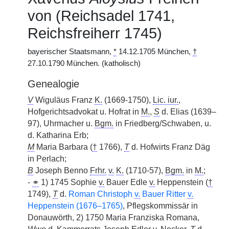
von (Reichsadel 1741,
Reichsfreiherr 1745)
bayerischer Staatsmann,
*
14.12.1705 München,
†
27.10.1790 München. (katholisch)
Genealogie
V
Wiguläus Franz
K.
(1669-1750),
Lic. iur.
,
Hofgerichtsadvokat u. Hofrat in
M.
,
S
d. Elias (1639–
97), Uhrmacher u.
Bgm.
in Friedberg/Schwaben, u.
d. Katharina Erb;
M
Maria Barbara (
†
1766),
T
d. Hofwirts Franz Däg
in Perlach;
B
Joseph Benno
Frhr.
v.
K.
(1710-57),
Bgm.
in
M.
;
-
⚭
1) 1745 Sophie
v.
Bauer Edle
v.
Heppenstein (
†
1749),
T
d.
Roman Christoph
v.
Bauer Ritter
v.
Heppenstein (1676–1765)
, Pflegskommissär in
Donauwörth, 2) 1750 Maria Franziska Romana,