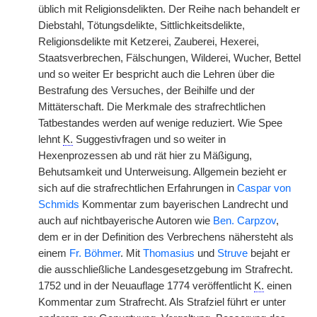
üblich mit Religionsdelikten. Der Reihe nach behandelt er
Diebstahl, Tötungsdelikte, Sittlichkeitsdelikte,
Religionsdelikte mit Ketzerei, Zauberei, Hexerei,
Staatsverbrechen, Fälschungen, Wilderei, Wucher, Bettel
und so weiter Er bespricht auch die Lehren über die
Bestrafung des Versuches, der Beihilfe und der
Mittäterschaft. Die Merkmale des strafrechtlichen
Tatbestandes werden auf wenige reduziert. Wie Spee
lehnt
K.
Suggestivfragen und so weiter in
Hexenprozessen ab und rät hier zu Mäßigung,
Behutsamkeit und Unterweisung. Allgemein bezieht er
sich auf die strafrechtlichen Erfahrungen in
Caspar von
Schmids
Kommentar zum bayerischen Landrecht und
auch auf nichtbayerische Autoren wie
Ben. Carpzov
,
dem er in der Definition des Verbrechens nähersteht als
einem
Fr. Böhmer
. Mit
Thomasius
und
Struve
bejaht er
die ausschließliche Landesgesetzgebung im Strafrecht.
1752 und in der Neuauflage 1774 veröffentlicht
K.
einen
Kommentar zum Strafrecht. Als Strafziel führt er unter