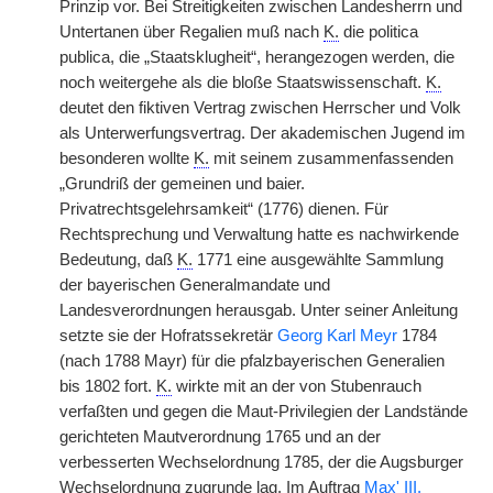
Prinzip vor. Bei Streitigkeiten zwischen Landesherrn und
Untertanen über Regalien muß nach
K.
die politica
publica, die „Staatsklugheit“, herangezogen werden, die
noch weitergehe als die bloße Staatswissenschaft.
K.
deutet den fiktiven Vertrag zwischen Herrscher und Volk
als Unterwerfungsvertrag. Der akademischen Jugend im
besonderen wollte
K.
mit seinem zusammenfassenden
„Grundriß der gemeinen und baier.
Privatrechtsgelehrsamkeit“ (1776) dienen. Für
Rechtsprechung und Verwaltung hatte es nachwirkende
Bedeutung, daß
K.
1771 eine ausgewählte Sammlung
der bayerischen Generalmandate und
Landesverordnungen herausgab. Unter seiner Anleitung
setzte sie der Hofratssekretär
Georg Karl Meyr
1784
(nach 1788 Mayr) für die pfalzbayerischen Generalien
bis 1802 fort.
K.
wirkte mit an der von Stubenrauch
verfaßten und gegen die Maut-Privilegien der Landstände
gerichteten Mautverordnung 1765 und an der
verbesserten Wechselordnung 1785, der die Augsburger
Wechselordnung zugrunde lag. Im Auftrag
Max' III.