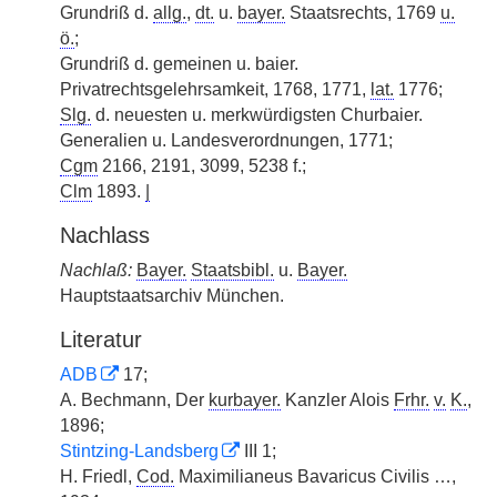
Grundriß d.
allg.
,
dt.
u.
bayer.
Staatsrechts, 1769
u.
ö.
;
Grundriß d. gemeinen u. baier.
Privatrechtsgelehrsamkeit, 1768, 1771,
lat.
1776;
Slg.
d. neuesten u. merkwürdigsten Churbaier.
Generalien u. Landesverordnungen, 1771;
Cgm
2166, 2191, 3099, 5238 f.;
Clm
1893.
|
Nachlass
Nachlaß:
Bayer.
Staatsbibl.
u.
Bayer.
Hauptstaatsarchiv München.
Literatur
ADB
17;
A. Bechmann, Der
kurbayer.
Kanzler Alois
Frhr.
v.
K.
,
1896;
Stintzing-Landsberg
III 1;
H. Friedl,
Cod.
Maximilianeus Bavaricus Civilis …,