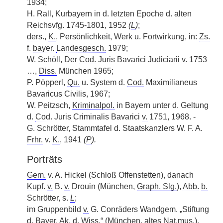
1934;
H. Rall, Kurbayern in d. letzten Epoche d. alten
Reichsvfg. 1745-1801, 1952
(
L
)
;
ders.
,
K.
, Persönlichkeit, Werk u. Fortwirkung, in:
Zs.
f.
bayer.
Landesgesch.
1979;
W. Schöll, Der
Cod.
Juris Bavarici Judiciarii
v.
1753
…,
Diss.
München 1965;
P. Pöpperl,
Qu.
u. System d.
Cod.
Maximilianeus
Bavaricus Civilis, 1967;
W. Peitzsch,
Kriminalpol.
in Bayern unter d. Geltung
d.
Cod.
Juris Criminalis Bavarici
v.
1751, 1968. -
G. Schrötter, Stammtafel d. Staatskanzlers W. F. A.
Frhr.
v.
K.
, 1941
(
P
).
Porträts
Gem.
v.
A. Hickel (Schloß Offenstetten), danach
Kupf.
v.
B.
v.
Drouin (München,
Graph. Slg.
),
Abb.
b.
Schrötter, s.
L
;
im Gruppenbild
v.
G. Conräders Wandgem. „Stiftung
d.
Bayer. Ak. d. Wiss.
“ (München, altes
Nat.mus.
),