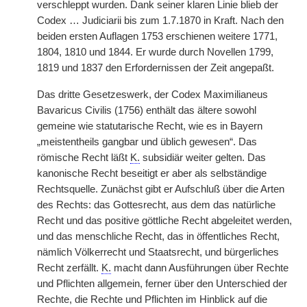
verschleppt wurden. Dank seiner klaren Linie blieb der
Codex … Judiciarii bis zum 1.7.1870 in Kraft. Nach den
beiden ersten Auflagen 1753 erschienen weitere 1771,
1804, 1810 und 1844. Er wurde durch Novellen 1799,
1819 und 1837 den Erfordernissen der Zeit angepaßt.
Das dritte Gesetzeswerk, der Codex Maximilianeus
Bavaricus Civilis (1756) enthält das ältere sowohl
gemeine wie statutarische Recht, wie es in Bayern
„meistentheils gangbar und üblich gewesen“. Das
römische Recht läßt
K.
subsidiär weiter gelten. Das
kanonische Recht beseitigt er aber als selbständige
Rechtsquelle. Zunächst gibt er Aufschluß über die Arten
des Rechts: das Gottesrecht, aus dem das natürliche
Recht und das positive göttliche Recht abgeleitet werden,
und das menschliche Recht, das in öffentliches Recht,
nämlich Völkerrecht und Staatsrecht, und bürgerliches
Recht zerfällt.
K.
macht dann Ausführungen über Rechte
und Pflichten allgemein, ferner über den Unterschied der
Rechte, die Rechte und Pflichten im Hinblick auf die