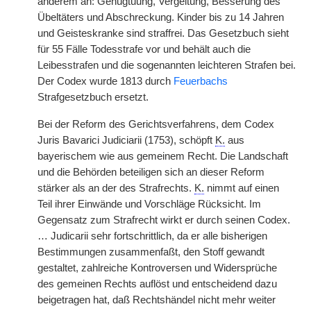
anderem an: Genugtuung, Vergeltung, Besserung des
Übeltäters und Abschreckung. Kinder bis zu 14 Jahren
und Geisteskranke sind straffrei. Das Gesetzbuch sieht
für 55 Fälle Todesstrafe vor und behält auch die
Leibesstrafen und die sogenannten leichteren Strafen bei.
Der Codex wurde 1813 durch
Feuerbachs
Strafgesetzbuch ersetzt.
Bei der Reform des Gerichtsverfahrens, dem Codex
Juris Bavarici Judiciarii (1753), schöpft
K.
aus
bayerischem wie aus gemeinem Recht. Die Landschaft
und die Behörden beteiligen sich an dieser Reform
stärker als an der des Strafrechts.
K.
nimmt auf einen
Teil ihrer Einwände und Vorschläge Rücksicht. Im
Gegensatz zum Strafrecht wirkt er durch seinen Codex.
… Judicarii sehr fortschrittlich, da er alle bisherigen
Bestimmungen zusammenfaßt, den Stoff gewandt
gestaltet, zahlreiche Kontroversen und Widersprüche
des gemeinen Rechts auflöst und entscheidend dazu
beigetragen hat, daß Rechtshändel nicht mehr weiter