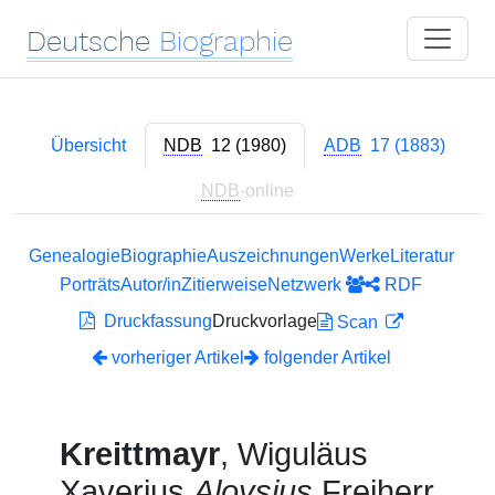
Deutsche
Biographie
Übersicht
NDB
12 (1980)
ADB
17 (1883)
NDB
-online
Genealogie
Biographie
Auszeichnungen
Werke
Literatur
Porträts
Autor/in
Zitierweise
Netzwerk
RDF
Druckfassung
Druckvorlage
Scan
vorheriger Artikel
folgender Artikel
Kreittmayr
, Wiguläus
Xaverius
Aloysius
Freiherr