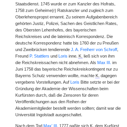
Staatsdienst. 1745 wurde er zum Kanzler des Hofrats,
1758 zum Geheime(r) Ratskanzler und zugleich zum
Oberlehenspropst ernannt. Zu seinem Aufgabenbereich
gehörten Justiz, Polizei, Sachen des Geistlichen Rates,
des Obersten Lehenhofes, des bayerischen
Reichskreises und die lateinisch Korrespondenz. Die
deutsche Korrespondenz hatte bis 1760 der zu Preußen
und Zweibrücken tendierende
J. A. Freiherr von Schroff
,
Freund
P. Stattlers
und
Loris
inne.
K.
ließ sich von ihm
die Reichskreissachen nicht abnehmen. Als
Max III.
im
Juni 1758 das bayerische Reichskreiskontingent nur zu
Bayerns Schutz verwenden wollte, machte
K.
dagegen
vergebens Vorstellungen. Auf
Loris
Bitte setzte er bei der
Gründung der Akademie der Wissenschaften beim
Kurfürsten durch, daß die Zensoren für deren
Veröffentlichungen aus den Reihen der
Akademiemitglieder bestellt werden sollten; damit war die
Universität Ingolstadt ausgeschaltet.
Nach dem Tod
Max' III.
1777 paßte sich
K.
dem Kurfürst