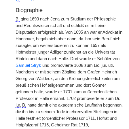
Biographie
B.
ging 1693 nach Jena zum Studium der Philosophie
und Rechtswissenschaft und schloß es mit einer
Disputation erfolgreich ab. Von 1695 an war er Advokat in
Hannover, begab sich aber dann, da ihm sein Beruf nicht
zusagte, um weiterstudieren zu können 1697 als
Hofmeister junger Adliger zunächst an die Universität
Rinteln und dann nach Halle. Dort wurde er Schüler von
Samuel Stryk
und promovierte 1698 zum
Lic.
jur.
utr.
Nachdem er mit seinem Zögling, dem Grafen Heinrich
Georg von Waldeck, an den Krönungsfeierlichkeiten am
preußischen Hof teilgenommen und dort Gönner
gefunden hatte, wurde er 1701 zum außerordentlichen
Professor in Halle ernannt. 1702 promovierte er zum
Dr.
jur.
B.
hatte damit eine akademische Laufbahn begonnen,
die ihn bis zu seinem Tode in ehrenvollen Stellungen in
Halle festhielt (ordentlicher Professor 1711, Hofrat und
Hofpfalzgraf 1715, Geheimer Rat 1719,