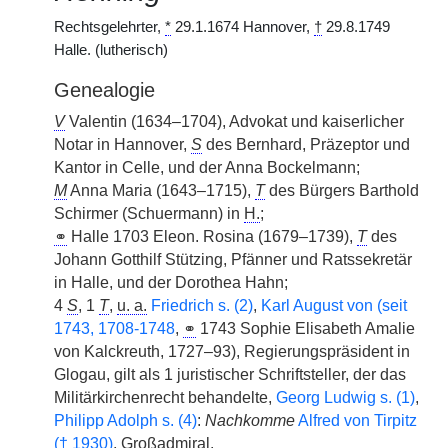
Rechtsgelehrter,
*
29.1.1674 Hannover,
†
29.8.1749
Halle. (lutherisch)
Genealogie
V
Valentin (1634–1704), Advokat und kaiserlicher
Notar in Hannover,
S
des Bernhard, Präzeptor und
Kantor in Celle, und der Anna Bockelmann;
M
Anna Maria (1643–1715),
T
des Bürgers Barthold
Schirmer (Schuermann) in
H.
;
⚭
Halle 1703 Eleon. Rosina (1679–1739),
T
des
Johann Gotthilf Stützing, Pfänner und Ratssekretär
in Halle, und der Dorothea Hahn;
4
S
, 1
T
,
u. a.
Friedrich s. (2)
,
Karl August von (seit
1743, 1708-1748
,
⚭
1743 Sophie Elisabeth Amalie
von Kalckreuth, 1727–93), Regierungspräsident in
Glogau, gilt als 1 juristischer Schriftsteller, der das
Militärkirchenrecht behandelte,
Georg Ludwig s. (1)
,
Philipp Adolph s. (4)
:
Nachkomme
Alfred von Tirpitz
(
†
1930)
, Großadmiral.