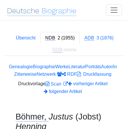
Deutsche
Biographie
Übersicht
NDB
2 (1955)
ADB
3 (1876)
NDB
-online
Genealogie
Biographie
Werke
Literatur
Porträts
Autor/in
Zitierweise
Netzwerk
RDF
Druckfassung
Druckvorlage
vorheriger Artikel
Scan
folgender Artikel
Böhmer,
Justus
(Jobst)
Henning