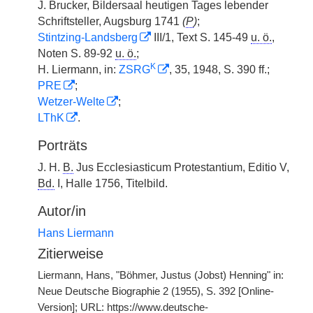
J. Brucker, Bildersaal heutigen Tages lebender
Schriftsteller, Augsburg 1741
(
P
)
;
Stintzing-Landsberg
III/1, Text S. 145-49
u. ö.
,
Noten S. 89-92
u. ö.
;
K
H. Liermann, in:
ZSRG
, 35, 1948, S. 390 ff.;
PRE
;
Wetzer-Welte
;
LThK
.
Porträts
J. H.
B.
Jus Ecclesiasticum Protestantium, Editio V,
Bd.
I, Halle 1756, Titelbild.
Autor/in
Hans Liermann
Zitierweise
Liermann, Hans, "Böhmer, Justus (Jobst) Henning" in:
Neue Deutsche Biographie 2 (1955), S. 392 [Online-
Version]; URL: https://www.deutsche-