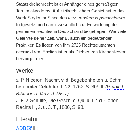
Staatskirchenrecht ist er Anhänger eines gemäßigten
Territorialsystems. Auf zivilrechtlichem Gebiet hat er das
Werk Stryks im Sinne des
usus modernus pandectarum
fortgesetzt und damit wesentlich zur Entwicklung des
gemeinen Rechtes in Deutschland beigetragen. Wie viele
Gelehrte seiner Zeit, war
B.
auch ein bedeutender
Praktiker. Es liegen von ihm 2725 Rechtsgutachten
gedruckt vor. Endlich ist er als Dichter von Kirchenliedern
hervorgetreten.
Werke
s.
P. Niceron,
Nachrr.
v.
d. Begebenheiten u.
Schrr.
berühmter Gelehrter. T. 22, 1762, S. 309 ff.
(
P
,
vollst.
Bibliogr.
u.
Verz.
d.
Diss.
)
;
J. F.
v.
Schulte, Die
Gesch.
d.
Qu.
u.
Lit.
d. Canon.
Rechts III, 2. u. 3. T., 1880, S. 93.
Literatur
ADB
III;