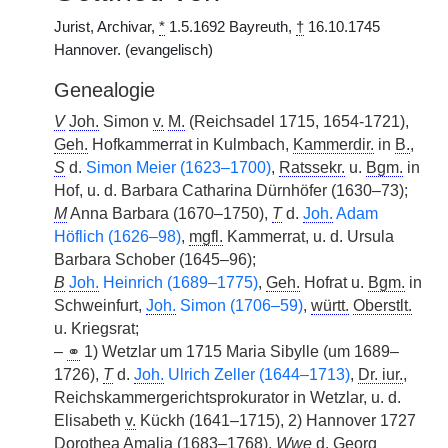
Jurist, Archivar,
*
1.5.1692 Bayreuth,
†
16.10.1745
Hannover. (evangelisch)
Genealogie
V
Joh.
Simon
v.
M.
(Reichsadel 1715, 1654-1721),
Geh.
Hofkammerrat in Kulmbach,
Kammerdir.
in
B.
,
S
d.
Simon Meier (1623–1700)
,
Ratssekr.
u.
Bgm.
in
Hof, u. d. Barbara Catharina Dürnhöfer (1630–73);
M
Anna Barbara (1670–1750),
T
d.
Joh.
Adam
Höflich (1626–98)
,
mgfl.
Kammerrat, u. d. Ursula
Barbara Schober (1645–96);
B
Joh.
Heinrich (1689–1775)
,
Geh.
Hofrat u.
Bgm.
in
Schweinfurt,
Joh.
Simon (1706–59)
,
württ.
Oberstlt.
u. Kriegsrat;
–
⚭
1) Wetzlar um 1715 Maria Sibylle (um 1689–
1726),
T
d.
Joh.
Ulrich Zeller (1644–1713)
,
Dr. iur.
,
Reichskammergerichtsprokurator in Wetzlar, u. d.
Elisabeth
v.
Kückh (1641–1715), 2) Hannover 1727
Dorothea Amalia (1683–1768),
Wwe
d. Georg