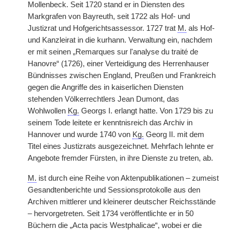
Mollenbeck. Seit 1720 stand er in Diensten des
Markgrafen von Bayreuth, seit 1722 als Hof- und
Justizrat und Hofgerichtsassessor. 1727 trat
M.
als Hof-
und Kanzleirat in die kurhann. Verwaltung ein, nachdem
er mit seinen „Remarques sur l'analyse du traité de
Hanovre“ (1726), einer Verteidigung des Herrenhauser
Bündnisses zwischen England, Preußen und Frankreich
gegen die Angriffe des in kaiserlichen Diensten
stehenden Völkerrechtlers Jean Dumont, das
Wohlwollen
Kg.
Georgs I. erlangt hatte. Von 1729 bis zu
seinem Tode leitete er kenntnisreich das Archiv in
Hannover und wurde 1740 von
Kg.
Georg II. mit dem
Titel eines Justizrats ausgezeichnet. Mehrfach lehnte er
Angebote fremder Fürsten, in ihre Dienste zu treten, ab.
M.
ist durch eine Reihe von Aktenpublikationen – zumeist
Gesandtenberichte und Sessionsprotokolle aus den
Archiven mittlerer und kleinerer deutscher Reichsstände
– hervorgetreten. Seit 1734 veröffentlichte er in 50
Büchern die „Acta pacis Westphalicae“, wobei er die