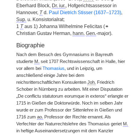
Eberhard Block,
Dr. iur.
, Hofgerichtsassessor in
Hannover,
T
d.
Paul Dietrich Stisser (1637–1723)
,
Sup.
u. Konsistorialrat;
1
T
aus 1) Johanna Wilhelmine Felicitas (⚭
Christian Gustav Herman,
hann.
Gen.
-major).
Biographie
Nach dem Besuch des Gymnasiums in Bayreuth
studierte
M.
seit 1707 Rechtswissenschaft in Halle, hier
vor allem bei
Thomasius
, und in Leipzig, um
anschließend einige Jahre bei dem
reichsritterschaftlichen Konsulenten
Joh.
Friedrich
Schober in Nürnberg zu arbeiten. Mit einer Disputation
„De conflictu statutorum eorumque in exteros“ erlangte er
1715 in Gießen die Doktorwürde. Noch im selben Jahr
wurde er zum Professor der Sittenlehre in Gießen und
1716 zum
ao.
Professor der Rechte ernannt. Als
Verfechter der Naturrechtslehre des Thomasius geriet
M.
in heftige Auseinandersetzungen mit dem Kanzler