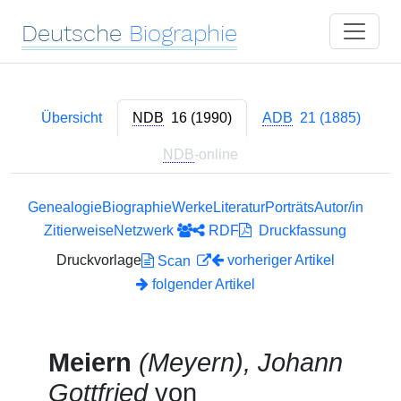
Deutsche
Biographie
Übersicht
NDB
16 (1990)
ADB
21 (1885)
NDB
-online
Genealogie
Biographie
Werke
Literatur
Porträts
Autor/in
Zitierweise
Netzwerk
RDF
Druckfassung
Druckvorlage
vorheriger Artikel
Scan
folgender Artikel
Meiern
(Meyern), Johann
Gottfried
von