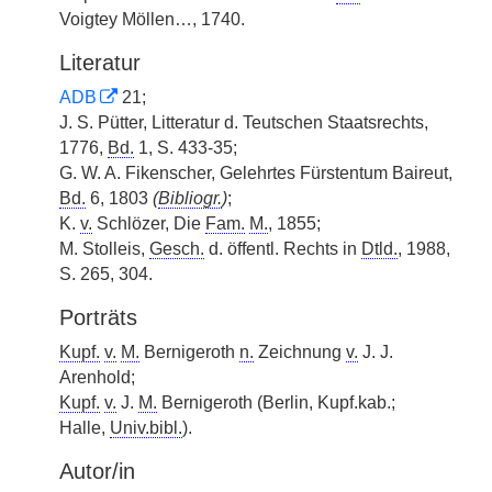
Voigtey Möllen…, 1740.
Literatur
ADB
21;
J. S. Pütter, Litteratur d. Teutschen Staatsrechts,
1776,
Bd.
1, S. 433-35;
G. W. A. Fikenscher, Gelehrtes Fürstentum Baireut,
Bd.
6, 1803
(
Bibliogr.
)
;
K.
v.
Schlözer, Die
Fam.
M.
, 1855;
M. Stolleis,
Gesch.
d. öffentl. Rechts in
Dtld.
, 1988,
S. 265, 304.
Porträts
Kupf.
v.
M.
Bernigeroth
n.
Zeichnung
v.
J. J.
Arenhold;
Kupf.
v.
J.
M.
Bernigeroth (Berlin, Kupf.kab.;
Halle,
Univ.bibl.
).
Autor/in