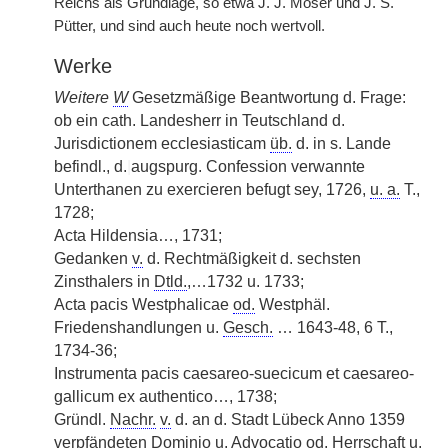
Reichs als Grundlage, so etwa J. J. Moser und J. S.
Pütter, und sind auch heute noch wertvoll.
Werke
Weitere
W
Gesetzmäßige Beantwortung d. Frage:
ob ein cath. Landesherr in Teutschland d.
Jurisdictionem ecclesiasticam
üb.
d. in s. Lande
befindl., d.
|
augspurg. Confession verwannte
Unterthanen zu exercieren befugt sey, 1726,
u. a.
T.,
1728;
Acta Hildensia…, 1731;
Gedanken
v.
d. Rechtmäßigkeit d. sechsten
Zinsthalers in
Dtld.
,…1732 u. 1733;
Acta pacis Westphalicae
od.
Westphäl.
Friedenshandlungen u.
Gesch.
… 1643-48, 6 T.,
1734-36;
Instrumenta pacis caesareo-suecicum et caesareo-
gallicum ex authentico…, 1738;
Gründl.
Nachr.
v.
d. an d. Stadt Lübeck Anno 1359
verpfändeten Dominio u. Advocatio
od.
Herrschaft u.