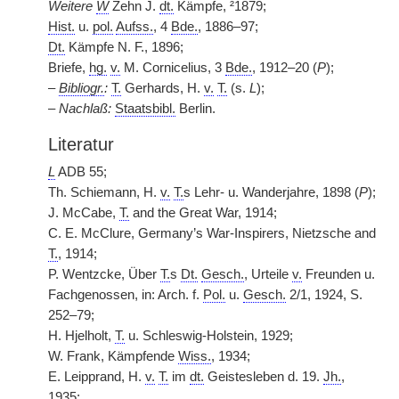
Weitere
W
Zehn J.
dt.
Kämpfe, ²1879;
Hist.
u.
pol.
Aufss.
, 4
Bde.
, 1886–97;
Dt.
Kämpfe N. F., 1896;
Briefe,
hg.
v.
M. Cornicelius, 3
Bde.
, 1912–20 (
P
);
–
Bibliogr.
:
T.
Gerhards, H.
v.
T.
(s.
L
);
–
Nachlaß:
Staatsbibl.
Berlin.
Literatur
L
ADB 55;
Th. Schiemann, H.
v.
T.
s Lehr- u. Wanderjahre, 1898 (
P
);
J. McCabe,
T.
and the Great War, 1914;
C. E. McClure, Germany’s War-Inspirers, Nietzsche and
T.
, 1914;
P. Wentzcke, Über
T.
s
Dt.
Gesch.
, Urteile
v.
Freunden u.
Fachgenossen, in: Arch. f.
Pol.
u.
Gesch.
2/1, 1924, S.
252–79;
H. Hjelholt,
T.
u. Schleswig-Holstein, 1929;
W. Frank, Kämpfende
Wiss.
, 1934;
E. Leipprand, H.
v.
T.
im
dt.
Geistesleben d. 19.
Jh.
,
1935;