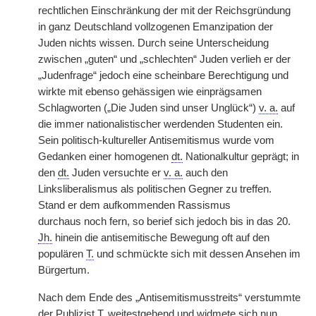
rechtlichen Einschränkung der mit der Reichsgründung
in ganz Deutschland vollzogenen Emanzipation der
Juden nichts wissen. Durch seine Unterscheidung
zwischen „guten“ und „schlechten“ Juden verlieh er der
„Judenfrage“ jedoch eine scheinbare Berechtigung und
wirkte mit ebenso gehässigen wie einprägsamen
Schlagworten („Die Juden sind unser Unglück“)
v. a.
auf
die immer nationalistischer werdenden Studenten ein.
Sein politisch-kultureller Antisemitismus wurde vom
Gedanken einer homogenen
dt.
Nationalkultur geprägt; in
den
dt.
Juden versuchte er
v. a.
auch den
Linksliberalismus als politischen Gegner zu treffen.
Stand er dem aufkommenden Rassismus
durchaus
|
noch fern, so berief sich jedoch bis in das 20.
Jh.
hinein die antisemitische Bewegung oft auf den
populären
T.
und schmückte sich mit dessen Ansehen im
Bürgertum.
Nach dem Ende des „Antisemitismusstreits“ verstummte
der Publizist
T.
weitestgehend und widmete sich nun