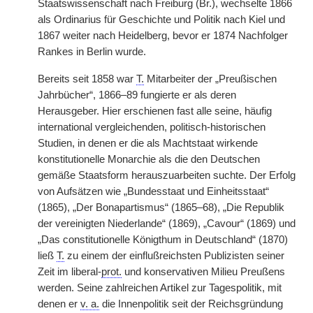
Staatswissenschaft nach Freiburg (Br.), wechselte 1866
als Ordinarius für Geschichte und Politik nach Kiel und
1867 weiter nach Heidelberg, bevor er 1874 Nachfolger
Rankes in Berlin wurde.
Bereits seit 1858 war
T.
Mitarbeiter der „Preußischen
Jahrbücher“, 1866–89 fungierte er als deren
Herausgeber. Hier erschienen fast alle seine, häufig
international vergleichenden, politisch-historischen
Studien, in denen er die als Machtstaat wirkende
konstitutionelle Monarchie als die den Deutschen
gemäße Staatsform herauszuarbeiten suchte. Der Erfolg
von Aufsätzen wie „Bundesstaat und Einheitsstaat“
(1865), „Der Bonapartismus“ (1865–68), „Die Republik
der vereinigten Niederlande“ (1869), „Cavour“ (1869) und
„Das constitutionelle Königthum in Deutschland“ (1870)
ließ
T.
zu einem der einflußreichsten Publizisten seiner
Zeit im liberal-
prot.
und konservativen Milieu Preußens
werden. Seine zahlreichen Artikel zur Tagespolitik, mit
denen er
v. a.
die Innenpolitik seit der Reichsgründung