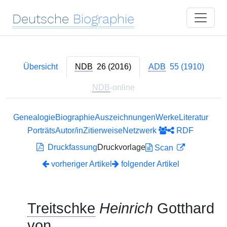
Deutsche
Biographie
Übersicht
NDB
26 (2016)
ADB
55 (1910)
NDB
-online
Genealogie
Biographie
Auszeichnungen
Werke
Literatur
Porträts
Autor/in
Zitierweise
Netzwerk
RDF
Druckfassung
Druckvorlage
Scan
vorheriger Artikel
folgender Artikel
Treitschke
Heinrich
Gotthard
von