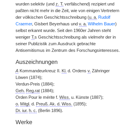
wurden selektiv (und
z. T.
verfälschend) rezipiert und
paßten nicht mehr in die Zeit, wie von einigen Vertretern
der völkischen Geschichtsschreibung (
u. a.
Rudolf
Craemer
, Gisbert Beyerhaus und
v. a.
Wilhelm Bauer
)
selbst erkannt wurde. Seit den 1960er Jahren steht
weniger
T.
s Geschichtsschreibung als vielmehr der in
seiner Publizistik zum Ausdruck gebrachte
Antisemitismus im Zentrum des Forschungsinteresses.
Auszeichnungen
A
Kommandeurkreuz II.
Kl.
d. Ordens
v.
Zähringer
Löwen (1874);
Verdun-Preis (1884);
Geh.
Reg.rat
(1884);
Orden Pour le mérite f.
Wiss.
u. Künste (1887);
o.
Mitgl.
d.
Preuß.
Ak. d. Wiss.
(1895);
Dr. iur.
h. c.
(Berlin 1896).
Werke