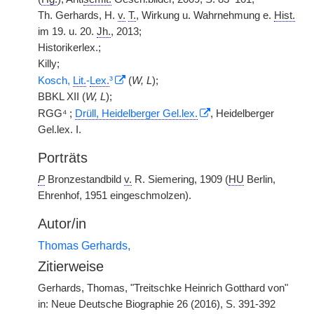
Th. Gerhards, H.
v.
T.
, Wirkung u. Wahrnehmung e.
Hist.
im 19. u. 20.
Jh.
, 2013;
Historikerlex.;
Killy;
Kosch,
Lit.
-
Lex.
³
(
W, L
);
BBKL XII (
W, L
);
RGG⁴ ;
Drüll, Heidelberger Gel.lex.
, Heidelberger
Gel.lex. I.
Porträts
P
Bronzestandbild
v.
R. Siemering, 1909 (
HU
Berlin,
Ehrenhof, 1951 eingeschmolzen).
Autor/in
Thomas Gerhards,
Zitierweise
Gerhards, Thomas, "Treitschke Heinrich Gotthard von"
in: Neue Deutsche Biographie 26 (2016), S. 391-392