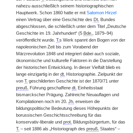
nahezu ausschließlich seinem historiographischen
Hauptwerk. Schon 1860 hatte er mit
Salomon Hirzel
einen Vertrag über eine Geschichte des
Dt.
Bundes
abgeschlossen, die schließlich unter dem Titel „Deutsche
Geschichte im 19. Jahrhundert“ (5
Bde.
, 1879–94)
veröffentlicht wurde.
T.
s Werk spannt den Bogen von der
napoleonischen Zeit bis zum Vorabend der
Märzrevolution 1848 und integriert dabei auch soziale,
ökonomische und kulturelle Faktoren in die Darstellung
der historischen Entwicklung. In dieser Vielfalt blieb es
lange einzigartig in der
dt.
Historiographie. Zielpunkt der
von
T.
geschilderten Geschichte ist der 1870/71 unter
preuß.
Führung geschaffene
dt.
Einheitsstaat
bismarckscher Prägung. Zahlreiche Neuauflagen und
Kompilationen noch im 20.
Jh.
erweisen die
bildungspolitische Bedeutung dieses Höhepunkts der
borussischen Geschichtsschreibung für das
konservativ-liberale und
prot.
Bildungsbürgertum, für das
T.
– seit 1886 als „Historiograph des
preuß.
Staates“ –