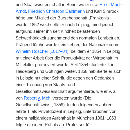
und Staatswissenschaft in Bonn, wo er
u. a.
Ernst Moritz
Arndt
,
Friedrich Christoph Dahlmann
und Karl Simrock
hörte und Mitglied der Burschenschaft „Frankonia“
wurde. 1852 wechselte er nach Leipzig, mied jedoch
aufgrund seiner ihn seit Kindheit belastenden
Schwerhörigkeit zunehmend den normalen Lehrbetrieb.
Prägend für ihn wurde sein Lehrer, der Nationalökonom
Wilhelm Roscher (1817–94)
, bei dem er 1854 in Leipzig
mit einer Arbeit über die Produktivität der Wirtschaft im
Mittelalter promoviert wurde. Seit 1854 studierte
T.
in
Heidelberg und Göttingen weiter. 1858 habilitierte er sich
in Leipzig mit einer Schrift, die gegen den Gedanken
einer Trennung von Staats- und
Gesellschaftswissenschaft argumentierte, wie er
v. a.
von
Robert
v.
Mohl
vertreten wurde (Die
Gesellschaftswiss.
, 1859). In den folgenden Jahren
lehrte
T.
als Privatdozent in Leipzig, unterbrochen von
einem halbjährigen Aufenthalt in München 1861. 1863
folgte er einem Ruf als
ao.
Professor für