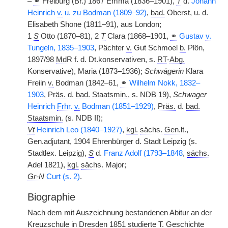
–
⚭
Freiburg (Br.) 1867 Emma (1836–1901),
T
d.
Johann
Heinrich
v.
u. zu Bodman (1809–92)
,
bad.
Oberst, u. d.
Elisabeth Shone (1811–91), aus London;
1
S
Otto (1870–81), 2
T
Clara (1868–1901,
⚭
Gustav
v.
Tungeln, 1835–1903
, Pächter
v.
Gut Schmoel
b.
Plön,
1897/98
MdR
f. d. Dt.konservativen, s.
RT
-
Abg.
Konservative), Maria (1873–1936);
Schwägerin
Klara
Freiin
v.
Bodman (1842–61,
⚭
Wilhelm Nokk, 1832–
1903
,
Präs.
d.
bad.
Staatsmin.
, s. NDB 19),
Schwager
Heinrich
Frhr.
v.
Bodman (1851–1929)
,
Präs.
d.
bad.
Staatsmin.
(s. NDB II);
Vt
Heinrich Leo (1840–1927)
,
kgl.
sächs.
Gen.lt.
,
Gen.adjutant, 1904 Ehrenbürger d. Stadt Leipzig (s.
Stadtlex. Leipzig),
S
d.
Franz Adolf (1793–1848
,
sächs.
Adel 1821),
kgl.
sächs.
Major;
Gr-N
Curt (s. 2)
.
Biographie
Nach dem mit Auszeichnung bestandenen Abitur an der
Kreuzschule in Dresden 1851 studierte
T.
Geschichte