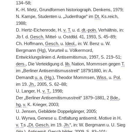
134–58;
K.-H. Metz, Grundformen historiograph. Denkens, 1979;
N. Kampe, Studenten u. „Judenfrage“ im
Dt.
Ks.reich,
1988;
D. Hertz-Eichenrode, H.
v.
T.
u. d.
dt.
-
poln.
Verhältnis, in:
Jb f. d.
Gesch.
Mittel- u. Ostdtld. 41, 1993, S. 45–89;
Ch. Hoffmann,
Gesch.
u.
Ideol.
, in: W. Benz u. W.
Bergmann (Hg), Vorurteil u. Völkermord,
Entwicklungslinien d. Antisemitismus, 1997, S. 219–51;
ders.
, Die Verteidigung d.
lib.
Nation, Mommsen gegen
T.
im „Berliner Antisemitismusstreit“ 1879/1880, in: A.
Demandt
u. a.
(
Hg.
), Theodor Mommsen,
Wiss.
u.
Pol.
im 19.
Jh.
, 2005, S. 62–88;
U. Langer, H.
v.
T.
, 1998;
Der „Berliner Antisemitismusstreit“ 1879–1881, 2
Bde.
,
hg.
v.
K. Krieger, 2003;
U. Jensen, Gebildete Doppelgänger, 2005;
U. Wyrwa, Genese u. Entfaltung antisemit. Motive in H.
v.
T.
s „
Dt.
Gesch.
im 19.
Jh.
“, in: W. Bergmann u. U. Sieg
(
Hg.
), Anti
semit.
Gesch.bilder, 2009, S. 83–101;