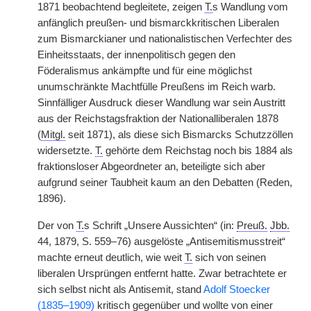
1871 beobachtend begleitete, zeigen
T.
s Wandlung vom
anfänglich preußen- und bismarckkritischen Liberalen
zum Bismarckianer und nationalistischen Verfechter des
Einheitsstaats, der innenpolitisch gegen den
Föderalismus ankämpfte und für eine möglichst
unumschränkte Machtfülle Preußens im Reich warb.
Sinnfälliger Ausdruck dieser Wandlung war sein Austritt
aus der Reichstagsfraktion der Nationalliberalen 1878
(
Mitgl.
seit 1871), als diese sich Bismarcks Schutzzöllen
widersetzte.
T.
gehörte dem Reichstag noch bis 1884 als
fraktionsloser Abgeordneter an, beteiligte sich aber
aufgrund seiner Taubheit kaum an den Debatten (Reden,
1896).
Der von
T.
s Schrift „Unsere Aussichten“ (in:
Preuß.
Jbb.
44, 1879, S. 559–76) ausgelöste „Antisemitismusstreit“
machte erneut deutlich, wie weit
T.
sich von seinen
liberalen Ursprüngen entfernt hatte. Zwar betrachtete er
sich selbst nicht als Antisemit, stand
Adolf Stoecker
(1835–1909)
kritisch gegenüber und wollte von einer