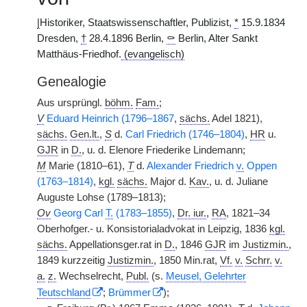
|
Historiker, Staatswissenschaftler, Publizist,
*
15.9.1834
Dresden,
†
28.4.1896 Berlin,
⚰
Berlin, Alter Sankt
Matthäus-Friedhof.
(evangelisch)
Genealogie
Aus ursprüngl.
böhm.
Fam.
;
V
Eduard Heinrich (1796–1867
,
sächs.
Adel 1821),
sächs.
Gen.lt.
,
S
d.
Carl Friedrich (1746–1804)
,
HR
u.
GJR
in
D.
, u. d. Elenore Friederike Lindemann;
M
Marie (1810–61),
T
d.
Alexander Friedrich
v.
Oppen
(1763–1814)
,
kgl.
sächs.
Major d.
Kav.
, u. d. Juliane
Auguste Lohse (1789–1813);
Ov
Georg Carl
T.
(1783–1855)
,
Dr. iur.
,
RA
, 1821–34
Oberhofger.- u. Konsistorialadvokat in Leipzig, 1836
kgl.
sächs.
Appellationsger.rat in
D.
, 1846
GJR
im
Justizmin.
,
1849 kurzzeitig
Justizmin.
, 1850 Min.rat,
Vf.
v.
Schrr.
v.
a.
z.
Wechselrecht,
Publ.
(s.
Meusel, Gelehrter
Teutschland
;
Brümmer
);