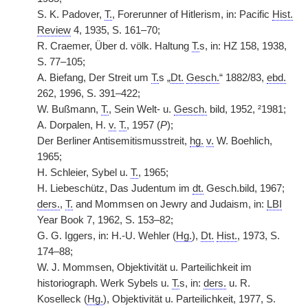
S. K. Padover,
T.
, Forerunner of Hitlerism, in: Pacific
Hist.
Review
4, 1935, S. 161–70;
R. Craemer, Über d. völk. Haltung
T.
s, in: HZ 158, 1938,
S. 77–105;
A. Biefang, Der Streit um
T.
s „
Dt.
Gesch.
“ 1882/83,
ebd.
262, 1996, S. 391–422;
W. Bußmann,
T.
, Sein Welt- u.
Gesch.
bild, 1952, ²1981;
A. Dorpalen, H.
v.
T.
, 1957 (
P
);
Der Berliner Antisemitismusstreit,
hg.
v.
W. Boehlich,
1965;
H. Schleier, Sybel u.
T.
, 1965;
H. Liebeschütz, Das Judentum im
dt.
Gesch.bild, 1967;
ders.
,
T.
and Mommsen on Jewry and Judaism, in:
LBI
Year Book 7, 1962, S. 153–82;
G. G. Iggers, in: H.-U. Wehler (
Hg.
),
Dt.
Hist.
, 1973, S.
174–88;
W. J. Mommsen, Objektivität u. Parteilichkeit im
historiograph. Werk Sybels u.
T.
s, in:
ders.
u. R.
Koselleck (
Hg.
), Objektivität u. Parteilichkeit, 1977, S.