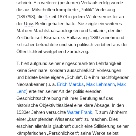
schrieb. Ein weiterer (postumer) Verkaufserfolg wurde
die aus Mitschriften kompilierte „Politik“-Vorlesung
(1897/98), die
T.
seit 1874 in jedem Wintersemester an
der
Univ.
Berlin gehalten hatte. Sie zeigte ein weiteres
Mal den Machtstaatsapologeten und Unitarier, der die
Zeitläufte seit Bismarcks Entlassung 1890 zunehmend
kritischer betrachtete und sich politisch verbittert aus der
Öffentlichkeit weitgehend zurückzog.
T.
hielt aufgrund seiner eingeschränkten Lehrfähigkeit
keine Seminare, sondern ausschließlich Vorlesungen
und bildete keine eigene „Schule“. Die ihm nachfolgenden
Neorankeaner (
u. a.
Erich Marcks
,
Max Lehmann
,
Max
Lenz
) erteilten seiner Art der politisierenden
Geschichtsschreibung mit ihrer Berufung auf das
historische Objektivitätsideal eine klare Absage. In den
1930er Jahren versuchte
Walter Frank
,
T.
zum Ahnherrn
einer „kämpfenden Wissenschaft“ zu machen. Dies
erschien allenfalls glaubhaft durch eine Stilisierung seiner
kämpferischen „Persönlichkeit“; seine Werke selbst