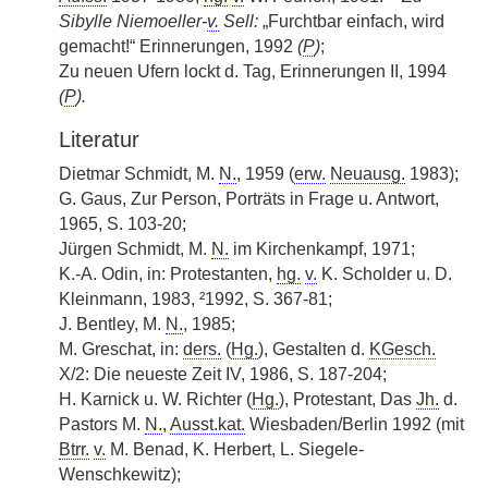
Sibylle Niemoeller-
v.
Sell:
„Furchtbar einfach, wird
gemacht!“ Erinnerungen, 1992
(
P
)
;
Zu neuen Ufern lockt d. Tag, Erinnerungen II, 1994
(
P
).
Literatur
Dietmar Schmidt, M.
N.
, 1959 (
erw.
Neuausg.
1983);
G. Gaus, Zur Person, Porträts in Frage u. Antwort,
1965, S. 103-20;
Jürgen Schmidt, M.
N.
im Kirchenkampf, 1971;
K.-A. Odin, in: Protestanten,
hg.
v.
K. Scholder u. D.
Kleinmann, 1983, ²1992, S. 367-81;
J. Bentley, M.
N.
, 1985;
M. Greschat, in:
ders.
(
Hg.
), Gestalten d.
KGesch.
X/2: Die neueste Zeit IV, 1986, S. 187-204;
H. Karnick u. W. Richter (
Hg.
), Protestant, Das
Jh.
d.
Pastors M.
N.
,
Ausst.kat.
Wiesbaden/Berlin 1992 (mit
Btrr.
v.
M. Benad, K. Herbert, L. Siegele-
Wenschkewitz);