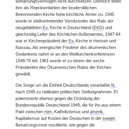
Beharrungsvermögen nicht durchsetzen. Dennoch fielen
ihm als Repräsentanten der bruderrätlichen
Bekennenden Kirche hohe kirchliche Ämter zu. 1945
wurde er stellvertretender Vorsitzender des Rats der
neugebildeten
Ev.
Kirche in Deutschland (
EKD
) und
gleichzeitig Leiter des Kirchlichen Außenamtes, 1947-64
war er Kirchenpräsident der
Ev.
Kirche in Hessen und
Nassau. Als energischer Förderer des ökumenischen
Gedankens nahm er an den Weltkirchenkonferenzen
1948-75 teil. 1961 wurde er zu einem der sechs
Präsidenten des Ökumenischen Rates der Kirchen
gewählt.
Die Sorge um die Einheit Deutschlands veranlaßte
N.
nach 1945 zu radikalen politischen Stellungnahmen. Er
polemisierte ebenso gegen die Gründung der
Bundesrepublik Deutschland 1949, die für ihn aus einem
Pakt zwischen
röm.
Katholizismus und
amerik.
Kapitalismus auf Kosten der Deutschen in der
sowjet.
Besatzungszone resultierte, wie gegen die