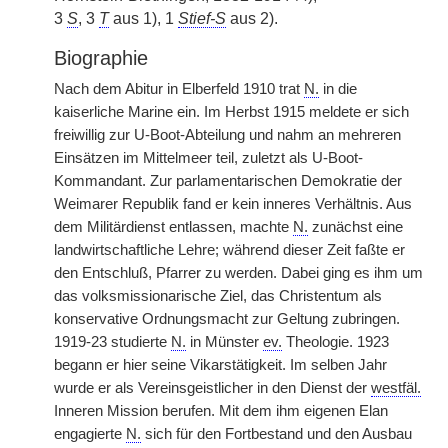
3
S
, 3
T
aus 1), 1
Stief-S
aus 2).
Biographie
Nach dem Abitur in Elberfeld 1910 trat
N.
in die
kaiserliche Marine ein. Im Herbst 1915 meldete er sich
freiwillig zur U-Boot-Abteilung und nahm an mehreren
Einsätzen im Mittelmeer teil, zuletzt als U-Boot-
Kommandant. Zur parlamentarischen Demokratie der
Weimarer Republik fand er kein inneres Verhältnis. Aus
dem Militärdienst entlassen, machte
N.
zunächst eine
landwirtschaftliche Lehre; während dieser Zeit faßte er
den Entschluß, Pfarrer zu werden. Dabei ging es ihm um
das volksmissionarische Ziel, das Christentum als
konservative Ordnungsmacht zur Geltung zubringen.
1919-23 studierte
N.
in Münster
ev.
Theologie. 1923
begann er hier seine Vikarstätigkeit. Im selben Jahr
wurde er als Vereinsgeistlicher in den Dienst der
westfäl.
Inneren Mission berufen. Mit dem ihm eigenen Elan
engagierte
N.
sich für den Fortbestand und den Ausbau