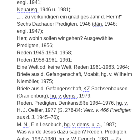
engl.
1941;
Neuausg.
1946 u. 1981);
„… zu verkündigen ein gnädiges Jahr d. Herrn!“
Sechs Dachauer Predigten, 1946 (
dän.
1946;
engl.
1947);
Herr, wohin sollen wir gehen? Ausgewählte
Predigten, 1956;
Reden 1945-1954, 1958;
Reden 1958-1961,
|
1961;
Eine Welt
od.
keine Welt, Reden 1961-1963, 1964;
Briefe aus d. Gefangenschaft, Moabit,
hg.
v.
Wilhelm
Niemöller, 1975;
Briefe aus d. Gefangenschaft,
KZ
Sachsenhausen
(Oranienburg),
hg.
v.
dems.
, 1979;
Reden, Predigten, Denkanstöße 1964-1976,
hg.
v.
H. J. Oeffler, 1977 (S. 276-84:
Verz.
v.
466 Predigten
aus
d. J.
1945–76);
M.
N.
, Ein Lesebuch,
hg.
v.
dems.
u. a.
, 1987;
Was würde Jesus dazu sagen? Reden, Predigten,
Aufss.
1937-1980,
hg.
v.
W. Feurich, 1981. –
Zu