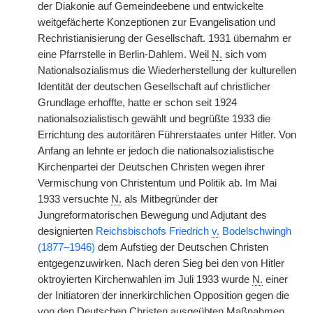
der Diakonie auf Gemeindeebene und entwickelte
weitgefächerte Konzeptionen zur Evangelisation und
Rechristianisierung der Gesellschaft. 1931 übernahm er
eine Pfarrstelle in Berlin-Dahlem. Weil
N.
sich vom
Nationalsozialismus die Wiederherstellung der kulturellen
Identität der deutschen Gesellschaft auf christlicher
Grundlage erhoffte, hatte er schon seit 1924
nationalsozialistisch gewählt und begrüßte 1933 die
Errichtung des autoritären Führerstaates unter Hitler. Von
Anfang an lehnte er jedoch die nationalsozialistische
Kirchenpartei der Deutschen Christen wegen ihrer
Vermischung von Christentum und Politik ab. Im Mai
1933 versuchte
N.
als Mitbegründer der
Jungreformatorischen Bewegung und Adjutant des
designierten
Reichsbischofs Friedrich
v.
Bodelschwingh
(1877–1946)
dem Aufstieg der Deutschen Christen
entgegenzuwirken. Nach deren Sieg bei den von Hitler
oktroyierten Kirchenwahlen im Juli 1933 wurde
N.
einer
der Initiatoren der innerkirchlichen Opposition gegen die
von den Deutschen Christen ausgeübten Maßnahmen