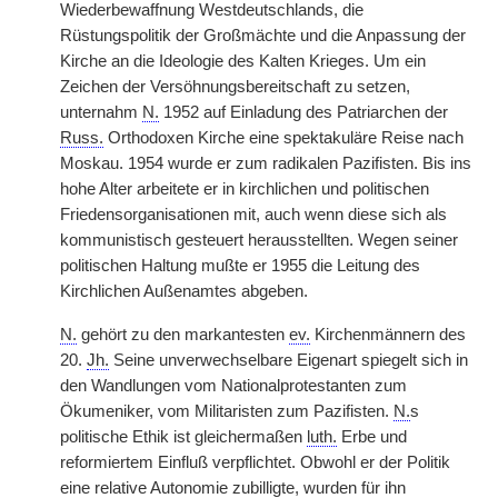
Wiederbewaffnung Westdeutschlands, die
Rüstungspolitik der Großmächte und die Anpassung der
Kirche an die Ideologie des Kalten Krieges. Um ein
Zeichen der Versöhnungsbereitschaft zu setzen,
unternahm
N.
1952 auf Einladung des Patriarchen der
Russ.
Orthodoxen Kirche eine spektakuläre Reise nach
Moskau. 1954 wurde er zum radikalen Pazifisten. Bis ins
hohe Alter arbeitete er in kirchlichen und politischen
Friedensorganisationen mit, auch wenn diese sich als
kommunistisch gesteuert herausstellten. Wegen seiner
politischen Haltung mußte er 1955 die Leitung des
Kirchlichen Außenamtes abgeben.
N.
gehört zu den markantesten
ev.
Kirchenmännern des
20.
Jh.
Seine unverwechselbare Eigenart spiegelt sich in
den Wandlungen vom Nationalprotestanten zum
Ökumeniker, vom Militaristen zum Pazifisten.
N.
s
politische Ethik ist gleichermaßen
luth.
Erbe und
reformiertem Einfluß verpflichtet. Obwohl er der Politik
eine relative Autonomie zubilligte, wurden für ihn