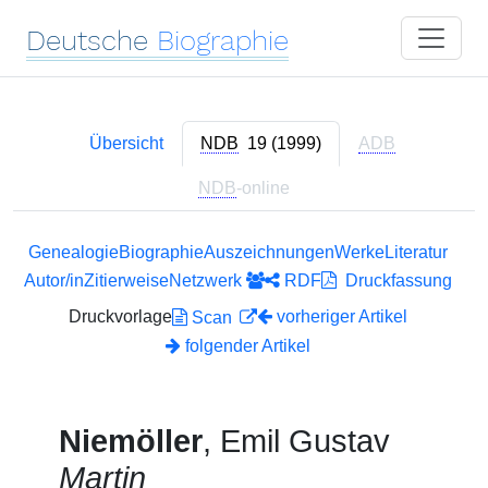
Deutsche
Biographie
Übersicht
NDB
19 (1999)
ADB
NDB
-online
Genealogie
Biographie
Auszeichnungen
Werke
Literatur
Autor/in
Zitierweise
Netzwerk
RDF
Druckfassung
Druckvorlage
vorheriger Artikel
Scan
folgender Artikel
Niemöller
, Emil Gustav
Martin