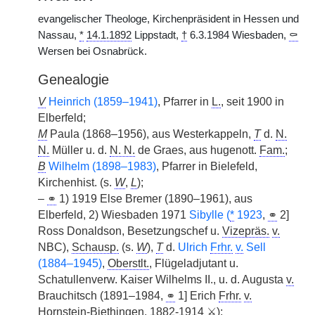
evangelischer Theologe, Kirchenpräsident in Hessen und
Nassau,
*
14.1.1892
Lippstadt,
†
6.3.1984 Wiesbaden,
⚰
Wersen bei Osnabrück.
Genealogie
V
Heinrich (1859–1941)
, Pfarrer in
L.
, seit 1900 in
Elberfeld;
M
Paula (1868–1956), aus Westerkappeln,
T
d.
N.
N.
Müller u. d.
N. N.
de Graes, aus hugenott.
Fam.
;
B
Wilhelm (1898–1983)
, Pfarrer in Bielefeld,
Kirchenhist. (s.
W
,
L
);
–
⚭
1) 1919 Else Bremer (1890–1961), aus
Elberfeld, 2) Wiesbaden 1971
Sibylle (
*
1923
,
⚭
2]
Ross Donaldson, Besetzungschef u.
Vizepräs.
v.
NBC),
Schausp.
(s.
W
),
T
d.
Ulrich
Frhr.
v.
Sell
(1884–1945)
,
Oberstlt.
, Flügeladjutant u.
Schatullenverw. Kaiser Wilhelms II., u. d. Augusta
v.
Brauchitsch (1891–1984,
⚭
1] Erich
Frhr.
v.
Hornstein-Biethingen, 1882-1914 ⚔);