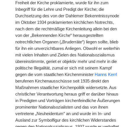
Freiheit der Kirche proklamierte, wurde für ihn zum
Inbegriff für die Lehre und Predigt der Kirche; die
Durchsetzung des von der Dahlemer Bekenntnissynode
im Oktober 1934 proklamierten kirchlichen Notrechts,
nach dem die rechtmäßige Kirchenleitung allein bei den
von der „Bekennenden Kirche“ herausgestellten
notrechtlichen Organen („Bruderräte“) liegen sollte, blieb
für ihn ein unverzichtbares Anliegen. Obwohl er weiterhin
mit vielen Inhalten und Zielen des Nationalsozialismus
übereinstimmte, geriet er objektiv mehr und mehr in die
politische Illegalität, zumal er sich mit seinem Kampf
gegen die vom staatlichen Kirchenminister
Hanns Kerrl
berufenen Kirchenausschüsse seit 1935 direkt den
Maßnahmen staatlicher Kirchenpolitik widersetzte. Aus
christlicher Verantwortung heraus griff er darüber hinaus
in Predigten und Vorträgen kirchenfeindliche Äußerungen
prominenter Nationalsozialisten und das von ihnen
vertretene „Neuheidentum“ an und wurde im In- und
Ausland zur Symbolfigur des kirchlichen Widerstandes
gegen den Nationalsozialismus. 1937 wurde er verhaftet.