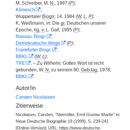
M. Schreiber, M.
N.
, 1997
(
P
)
;
Klimesch
;
Wuppertaler
Biogrr.
14, 1984
(
W
,
L
,
P
)
;
K. Weißmann, in: Die
gr.
Deutschen unserer
Epoche,
hg.
v.
L. Gall, 1995
(
P
)
;
Nassau. Biogr.
;
Demokratische Wege
(
P
)
;
Frankfurter Biogr.
;
BBKL
(
W
,
L
)
;
TRE
. –
Zu Wilhelm:
Gottes Wort ist nicht
gebunden, W.
N.
zu seinem 80.
Geb.tag
, 1978;
BBKL
.
Autor/in
Carsten Nicolaisen
Zitierweise
Nicolaisen, Carsten, "Niemöller, Emil Gustav Martin" in:
Neue Deutsche Biographie 19 (1999), S. 239-241
[Online-Version]; URL: https://www.deutsche-