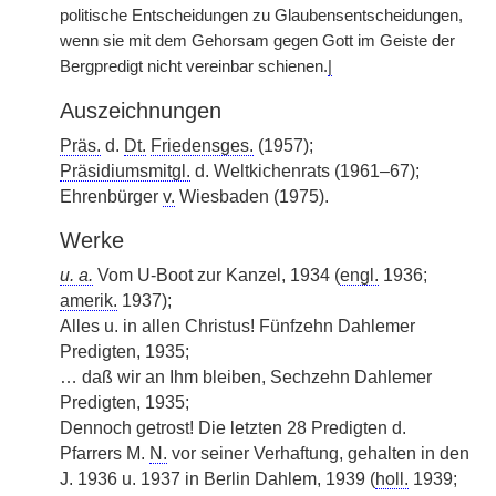
politische Entscheidungen zu Glaubensentscheidungen,
wenn sie mit dem Gehorsam gegen Gott im Geiste der
Bergpredigt nicht vereinbar schienen.
|
Auszeichnungen
Präs.
d.
Dt.
Friedensges.
(1957);
Präsidiumsmitgl.
d. Weltkichenrats (1961–67);
Ehrenbürger
v.
Wiesbaden (1975).
Werke
u. a.
Vom U-Boot zur Kanzel, 1934 (
engl.
1936;
amerik.
1937);
Alles u. in allen Christus! Fünfzehn Dahlemer
Predigten, 1935;
… daß wir an Ihm bleiben, Sechzehn Dahlemer
Predigten, 1935;
Dennoch getrost! Die letzten 28 Predigten d.
Pfarrers M.
N.
vor seiner Verhaftung, gehalten in den
J. 1936 u. 1937 in Berlin Dahlem, 1939 (
holl.
1939;