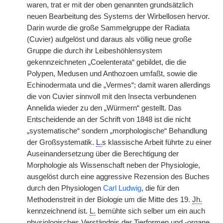
waren, trat er mit der oben genannten grundsätzlich
neuen Bearbeitung des Systems der Wirbellosen hervor.
Darin wurde die große Sammelgruppe der Radiata
(Cuvier) aufgelöst und daraus als völlig neue große
Gruppe die durch ihr Leibeshöhlensystem
gekennzeichneten „Coelenterata“ gebildet, die die
Polypen, Medusen und Anthozoen umfaßt, sowie die
Echinodermata und die „Vermes“; damit waren allerdings
die von Cuvier sinnvoll mit den Insecta verbundenen
Annelida wieder zu den „Würmern“ gestellt. Das
Entscheidende an der Schrift von 1848 ist die nicht
„systematische“ sondern „morphologische“ Behandlung
der Großsystematik.
L.
s klassische Arbeit führte zu einer
Auseinandersetzung über die Berechtigung der
Morphologie als Wissenschaft neben der Physiologie,
ausgelöst durch eine aggressive Rezension des Buches
durch den Physiologen
Carl Ludwig
, die für den
Methodenstreit in der Biologie um die Mitte des 19.
Jh.
kennzeichnend ist.
L.
bemühte sich selber um ein auch
physiologisches Verständnis der Tierformen und -organe