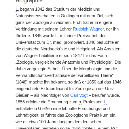
Biographie
L.
begann 1842 das Studium der Medizin und
Naturwissenschaften in Göttingen mit dem Ziel, sich
ganz der Zoologie zu widmen. Früh trat er in engere
Verbindung mit seinem Lehrer
Rudolph Wagner
, der ihn
förderte. 1845 wurde
L.
mit einer Preisschrift der
Universität zum
Dr. med.
promoviert. 1846 besuchte er
die deutsche Nordseeküste und Helgoland. Als Assistent
von Wagner habilitierte er sich 1847 für das Fach
„Zoologie, vergleichende Anatomie und Physiologie“. Die
dabei vorgelegte Schrift „Über die Morphologie und die
Verwandtschaftsverhältnisse der wirbellosen Thiere“
(1848) machte ihn bekannt, so daß er 1850 auf das 1846
eingerichtete Extraordinariat für Zoologie an der
Univ.
Gießen – als Nachfolger von
Carl Vogt
– berufen wurde.
1855 erfolgte die Ernennung zum
o.
Professor.
L.
entfaltete in Gießen eine lebhafte Forschungs- und
Lehrtätigkeit; er führte das Zoologische Praktikum ein,
wie es etwa 100 Jahre lang an den deutschen
Universitäten bestehen sollte. 1869 folgte
L.
einem Ruf