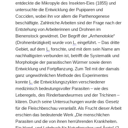
entdeckte die Mikropyle des Insekten-Eies (1855) und
untersuchte die Entwicklung der Pupiparen und
Cocciden, wobei ihn vor allem die Parthenogenese
beschäftigte. Zahlreiche Arbeiten sind der Frage nach der
Entstehung von Arbeiterinnen und Drohnen im
Bienenstock gewidmet. Der Begriff der „Arrhenotokie“
(Drohnenbrütigkeit) wurde von
L.
eingeführt. – Das dritte
Gebiet, auf dem
L.
forschte, und mit dem sein Name am
nachhaltigsten verbunden ist, betrifft die Systematik und
Morphologie der parasitischen Würmer sowie deren
Entwicklung und Fortpflanzung. Zum Teil mit der damals
ganz ungewöhnlichen Methode des Experimentes
konnte
L.
die Entwicklungszyklen verschiedener
medizinisch bedeutungsvoller Parasiten – wie des
Leberegels, des Rinderbandwurmes und der Trichinen –
klären. Durch seine Untersuchungen wurde das Gesetz
für die Fleischbeschau veranlaßt. Als Frucht dieser Arbeit
erschien das bedeutende Werk „Die menschlichen
Parasiten und die von ihnen herrührenden Krankheiten.