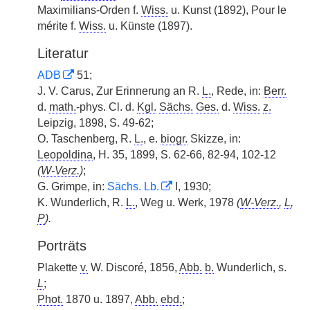
Maximilians-Orden f.
Wiss.
u. Kunst (1892), Pour le
mérite f.
Wiss.
u. Künste (1897).
Literatur
ADB
51;
J. V. Carus, Zur Erinnerung an R.
L.
, Rede, in:
Berr.
d.
math.
-phys. Cl. d.
Kgl.
Sächs.
Ges.
d.
Wiss.
z.
Leipzig, 1898, S. 49-62;
O. Taschenberg, R.
L.
, e.
biogr.
Skizze, in:
Leopoldina
, H. 35, 1899, S. 62-66, 82-94, 102-12
(
W-Verz.
)
;
G. Grimpe, in:
Sächs. Lb.
I, 1930;
K. Wunderlich, R.
L.
, Weg u. Werk, 1978
(
W-Verz.
,
L
,
P
).
Porträts
Plakette
v.
W. Discoré, 1856,
Abb.
b.
Wunderlich, s.
L
;
Phot.
1870 u. 1897,
Abb.
ebd.
;