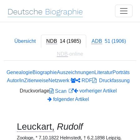
Deutsche
Biographie
Übersicht
NDB
14 (1985)
ADB
51 (1906)
NDB
-online
Genealogie
Biographie
Auszeichnungen
Literatur
Porträts
Autor/in
Zitierweise
Netzwerk
RDF
Druckfassung
Druckvorlage
vorheriger Artikel
Scan
folgender Artikel
Leuckart,
Rudolf
Zoologe,
*
7.10.1822 Helmstedt,
†
6.2.1898 Leipzig.