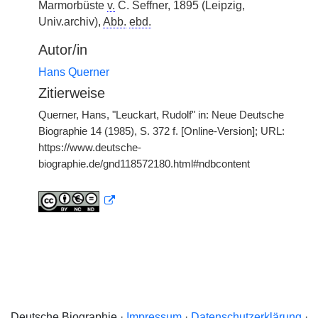
Marmorbüste
v.
C. Seffner, 1895 (Leipzig,
Univ.archiv),
Abb.
ebd.
Autor/in
Hans Querner
Zitierweise
Querner, Hans, "Leuckart, Rudolf" in: Neue Deutsche
Biographie 14 (1985), S. 372 f. [Online-Version]; URL:
https://www.deutsche-
biographie.de/gnd118572180.html#ndbcontent
Deutsche Biographie ·
Impressum
·
Datenschutzerklärung
·