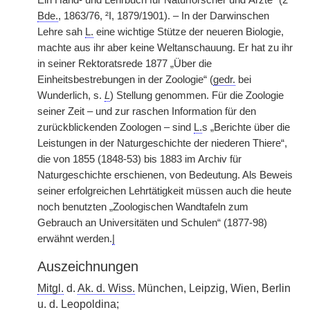
Ein Hand- und Lehrbuch für Naturforscher und Ärzte“ (2
Bde.
, 1863/76, ²I, 1879/1901). – In der Darwinschen
Lehre sah
L.
eine wichtige Stütze der neueren Biologie,
machte aus ihr aber keine Weltanschauung. Er hat zu ihr
in seiner Rektoratsrede 1877 „Über die
Einheitsbestrebungen in der Zoologie“ (
gedr.
bei
Wunderlich, s.
L
) Stellung genommen. Für die Zoologie
seiner Zeit – und zur raschen Information für den
zurückblickenden Zoologen – sind
L.
s „Berichte über die
Leistungen in der Naturgeschichte der niederen Thiere“,
die von 1855 (1848-53) bis 1883 im Archiv für
Naturgeschichte erschienen, von Bedeutung. Als Beweis
seiner erfolgreichen Lehrtätigkeit müssen auch die heute
noch benutzten „Zoologischen Wandtafeln zum
Gebrauch an Universitäten und Schulen“ (1877-98)
erwähnt werden.
|
Auszeichnungen
Mitgl.
d.
Ak. d. Wiss.
München, Leipzig, Wien, Berlin
u. d.
Leopoldina
;