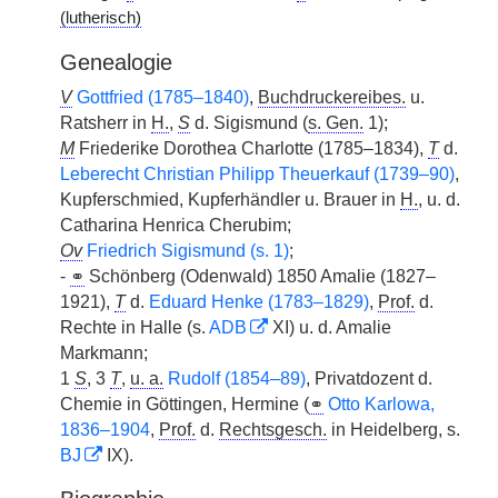
(lutherisch)
Genealogie
V
Gottfried (1785–1840)
,
Buchdruckereibes.
u.
Ratsherr in
H.
,
S
d. Sigismund (
s. Gen.
1);
M
Friederike Dorothea Charlotte (1785–1834),
T
d.
Leberecht Christian Philipp Theuerkauf (1739–90)
,
Kupferschmied, Kupferhändler u. Brauer in
H.
, u. d.
Catharina Henrica Cherubim;
Ov
Friedrich Sigismund (s. 1)
;
-
⚭
Schönberg (Odenwald) 1850 Amalie (1827–
1921),
T
d.
Eduard Henke (1783–1829)
,
Prof.
d.
Rechte in Halle (s.
ADB
XI) u. d. Amalie
Markmann;
1
S
, 3
T
,
u. a.
Rudolf (1854–89)
, Privatdozent d.
Chemie in Göttingen, Hermine (
⚭
Otto Karlowa,
1836–1904
,
Prof.
d.
Rechtsgesch.
in Heidelberg, s.
BJ
IX).