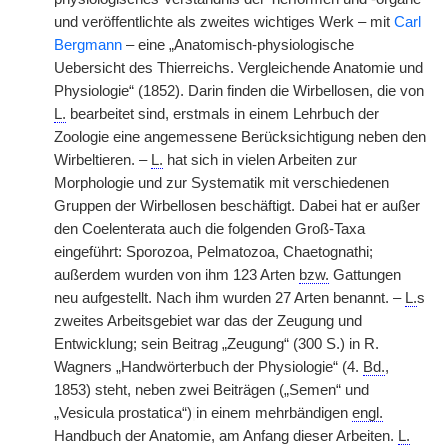
und veröffentlichte als zweites wichtiges Werk – mit
Carl
Bergmann
– eine „Anatomisch-physiologische
Uebersicht des Thierreichs. Vergleichende Anatomie und
Physiologie“ (1852). Darin finden die Wirbellosen, die von
L.
bearbeitet sind, erstmals in einem Lehrbuch der
Zoologie eine angemessene Berücksichtigung neben den
Wirbeltieren. –
L.
hat sich in vielen Arbeiten zur
Morphologie und zur Systematik mit verschiedenen
Gruppen der Wirbellosen beschäftigt. Dabei hat er außer
den Coelenterata auch die folgenden Groß-Taxa
eingeführt: Sporozoa, Pelmatozoa, Chaetognathi;
außerdem wurden von ihm 123 Arten
bzw.
Gattungen
neu aufgestellt. Nach ihm wurden 27 Arten benannt. –
L.
s
zweites Arbeitsgebiet war das der Zeugung und
Entwicklung; sein Beitrag „Zeugung“ (300 S.) in R.
Wagners „Handwörterbuch der Physiologie“ (4.
Bd.
,
1853) steht, neben zwei Beiträgen („Semen“ und
„Vesicula prostatica“)
|
in einem mehrbändigen
engl.
Handbuch der Anatomie, am Anfang dieser Arbeiten.
L.