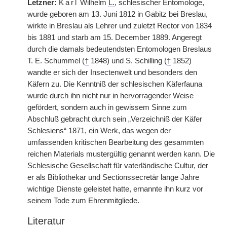
Letzner:
Karl
Wilhelm
L.
, schlesischer Entomologe,
wurde geboren am 13. Juni 1812 in Gabitz bei Breslau,
wirkte in Breslau als Lehrer und zuletzt Rector von 1834
bis 1881 und starb am 15. December 1889. Angeregt
durch die damals bedeutendsten Entomologen Breslaus
T. E. Schummel (
†
1848) und S. Schilling (
†
1852)
wandte er sich der Insectenwelt und besonders den
Käfern zu. Die Kenntniß der schlesischen Käferfauna
wurde durch ihn nicht nur in hervorragender Weise
gefördert, sondern auch in gewissem Sinne zum
Abschluß gebracht durch sein „Verzeichniß der Käfer
Schlesiens“ 1871, ein Werk, das wegen der
umfassenden kritischen Bearbeitung des gesammten
reichen Materials mustergültig genannt werden kann. Die
Schlesische Gesellschaft für vaterländische Cultur, der
er als Bibliothekar und Sectionssecretär lange Jahre
wichtige Dienste geleistet hatte, ernannte ihn kurz vor
seinem Tode zum Ehrenmitgliede.
Literatur