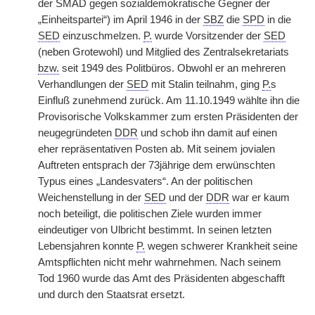
der SMAD gegen sozialdemokratische Gegner der
„Einheitspartei“) im April 1946 in der
SBZ
die
SPD
in die
SED
einzuschmelzen.
P.
wurde Vorsitzender der
SED
(neben Grotewohl) und Mitglied des Zentralsekretariats
bzw.
seit 1949 des Politbüros. Obwohl er an mehreren
Verhandlungen der
SED
mit Stalin teilnahm, ging
P.
s
Einfluß zunehmend zurück. Am 11.10.1949 wählte ihn die
Provisorische Volkskammer zum ersten Präsidenten der
neugegründeten
DDR
und schob ihn damit auf einen
eher repräsentativen Posten ab. Mit seinem jovialen
Auftreten entsprach der 73jährige dem erwünschten
Typus eines „Landesvaters“. An der politischen
Weichenstellung in der
SED
und der
DDR
war er kaum
noch beteiligt, die politischen Ziele wurden immer
eindeutiger von Ulbricht bestimmt. In seinen letzten
Lebensjahren konnte
P.
wegen schwerer Krankheit seine
Amtspflichten nicht mehr wahrnehmen. Nach seinem
Tod 1960 wurde das Amt des Präsidenten abgeschafft
und durch den Staatsrat ersetzt.