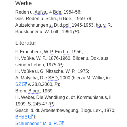
Werke
Reden u.
Aufss.
, 4
Bde.
1954-56;
Ges.
Reden u.
Schrr.
, 6
Bde.
, 1959-79;
Aufzeichnungen
z.
Dtld.
pol.
1945-1953,
hg.
v.
R.
Badstübner u. W. Loth, 1994
(
P
).
Literatur
F. Erpenbeck, W.
P.
Ein
Lb.
, 1956;
H. Voßke, W.
P.
, 1876-1960, Bilder u.
Dok.
aus
seinem Leben, 1975
(
P
)
;
H. Voßke u. G. Nitzsche, W.
P.
, 1975;
A. Malycha, Die
SED
, 2000 (hierzu M. Wilke, in:
SZ
v.
28.8.2000,
P
);
Brem.
Biogr.
, 1969;
H. Weber, Die Wandlung d.
dt.
Kommunismus, II,
1909, S. 245-47
(
P
)
;
Gesch.
d.
dt.
Arbeiterbewegung,
Biogr. Lex.
, 1970;
BHdE
I;
Schumacher, M. d. R.
;