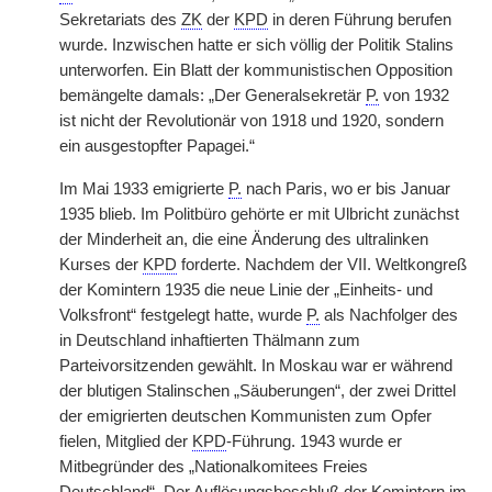
Sekretariats des
ZK
der
KPD
in deren Führung berufen
wurde. Inzwischen hatte er sich völlig der Politik Stalins
unterworfen. Ein Blatt der kommunistischen Opposition
bemängelte damals: „Der Generalsekretär
P.
von 1932
ist nicht der Revolutionär von 1918 und 1920, sondern
ein ausgestopfter Papagei.“
Im Mai 1933 emigrierte
P.
nach Paris, wo er bis Januar
1935 blieb. Im Politbüro gehörte er mit Ulbricht zunächst
der Minderheit an, die eine Änderung des ultralinken
Kurses der
KPD
forderte. Nachdem der VII. Weltkongreß
der Komintern 1935 die neue Linie der „Einheits- und
Volksfront“ festgelegt hatte, wurde
P.
als Nachfolger des
in Deutschland inhaftierten Thälmann zum
Parteivorsitzenden gewählt. In Moskau war er während
der blutigen Stalinschen „Säuberungen“, der zwei Drittel
der emigrierten deutschen Kommunisten zum Opfer
fielen, Mitglied der
KPD
-Führung. 1943 wurde er
Mitbegründer des „Nationalkomitees Freies