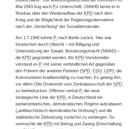
Deutschland“. Der Auflösungsbeschluß der Komintern im
Mai 1943 trug auch
P.
s Unterschrift. 1944/45 beriet er in
Moskau über den Wiederaufbau der
KPD
nach dem
Krieg und die Möglichkeit der Regierungsübernahme
nach der „Vernichtung“ der Sozialdemokratie.
Am 1.7.1945 kehrte
P.
nach Berlin zurück. Hier war
inzwischen durch Ulbricht – mit Billigung und
Unterstützung der Sowjet. Besatzungsmacht (SMAD) –
die
KPD
gegründet worden. Als
KPD
-Vorsitzender
verstand es
P.
mit seiner verbindlichen Art gegenüber
den Führern der anderen Parteien (
SPD
,
CDU
,
LDP
), die
Kommunisten koalitionsfähig zu machen. Es gelang ihm,
vor allem Otto Grotewohl vom Zentralausschuß der
SPD
zu beeindrucken. Offensiv vertrat
P.
die neue
strategische Linie der
KPD
, in Deutschland ein
parlamentarisches, demokratisches Regime aufzubauen
(„antifaschistisch-demokratische Ordnung“) und die
stalinistische Zielsetzung zunächst zu verbergen. So
vermochte die
KPD
mit Betrug und Zwang (Einschaltung