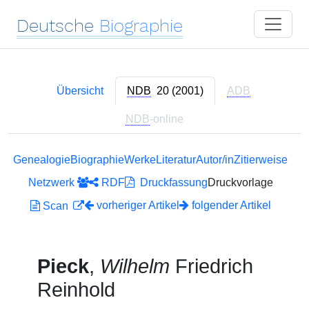
Deutsche
Biographie
Übersicht
NDB
20 (2001)
ADB
NDB
-online
Genealogie
Biographie
Werke
Literatur
Autor/in
Zitierweise
Netzwerk
RDF
Druckfassung
Druckvorlage
vorheriger Artikel
folgender Artikel
Scan
Pieck
,
Wilhelm
Friedrich
Reinhold