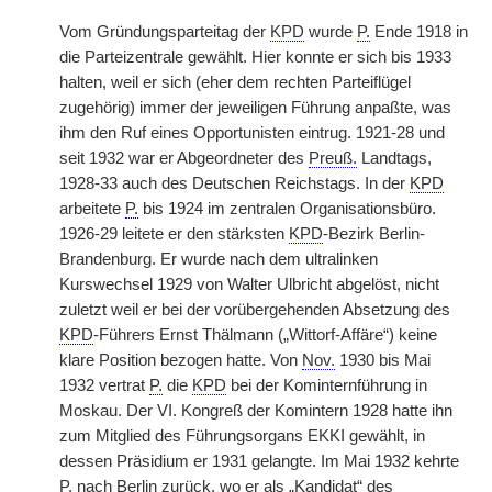
Vom Gründungsparteitag der
KPD
wurde
P.
Ende 1918 in
die Parteizentrale gewählt. Hier konnte er sich bis 1933
halten, weil er sich (eher dem rechten Parteiflügel
zugehörig) immer der jeweiligen Führung anpaßte, was
ihm den Ruf eines Opportunisten eintrug. 1921-28 und
seit 1932 war er Abgeordneter des
Preuß.
Landtags,
1928-33 auch des Deutschen Reichstags. In der
KPD
arbeitete
P.
bis 1924 im zentralen Organisationsbüro.
1926-29 leitete er den stärksten
KPD
-Bezirk Berlin-
Brandenburg. Er wurde nach dem ultralinken
Kurswechsel 1929 von Walter Ulbricht abgelöst, nicht
zuletzt weil er bei der vorübergehenden Absetzung des
KPD
-Führers Ernst Thälmann („Wittorf-Affäre“) keine
klare Position bezogen hatte. Von
Nov.
1930 bis Mai
1932 vertrat
P.
die
KPD
bei der Kominternführung in
Moskau. Der VI. Kongreß der Komintern 1928 hatte ihn
zum Mitglied des Führungsorgans EKKI gewählt, in
dessen Präsidium er 1931 gelangte. Im Mai 1932 kehrte
P.
nach Berlin zurück, wo er als „Kandidat“ des