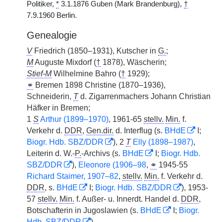
Politiker,
*
3.1.1876 Guben (Mark Brandenburg),
†
7.9.1960 Berlin.
Genealogie
V
Friedrich (1850–1931), Kutscher in
G.
;
M
Auguste Mixdorf (
†
1878), Wäscherin;
Stief-M
Wilhelmine Bahro (
†
1929);
⚭
Bremen 1898 Christine (1870–1936),
Schneiderin,
T
d. Zigarrenmachers Johann Christian
Häfker in Bremen;
1
S
Arthur (1899–1970)
, 1961-65
stellv.
Min.
f.
Verkehr d.
DDR
,
Gen.dir.
d. Interflug (s.
BHdE
I;
Biogr. Hdb. SBZ/DDR
), 2
T
Elly (1898–1987)
,
Leiterin d. W.-
P.
-Archivs (s.
BHdE
I;
Biogr. Hdb.
SBZ/DDR
),
Eleonore (1906–98
,
⚭
1945-55
Richard Staimer, 1907–82
,
stellv.
Min.
f. Verkehr d.
DDR
, s.
BHdE
I;
Biogr. Hdb. SBZ/DDR
), 1953-
57
stellv.
Min.
f. Außer- u. Innerdt. Handel d.
DDR
,
Botschafterin in Jugoslawien (s.
BHdE
I;
Biogr.
Hdb. SBZ/DDR
).