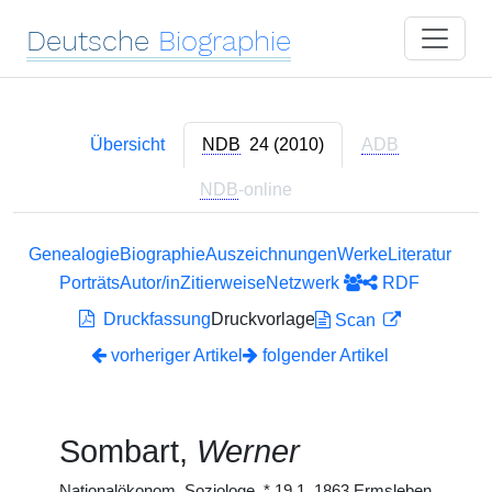
Deutsche
Biographie
Übersicht
NDB
24 (2010)
ADB
NDB
-online
Genealogie
Biographie
Auszeichnungen
Werke
Literatur
Porträts
Autor/in
Zitierweise
Netzwerk
RDF
Druckfassung
Druckvorlage
Scan
vorheriger Artikel
folgender Artikel
Sombart,
Werner
Nationalökonom, Soziologe,
*
19.1. 1863 Ermsleben