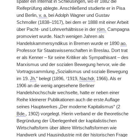
später ein Internat in Schleusingen, wo er 1882 die
Reifeprüfung ablegte. Anschließend studierte er in Pisa
und Berlin,
v. a.
bei Adolph Wagner und Gustav
Schmoller (1838–1917), bei dem er 1888 mit einer Arbeit
über Pacht- und Lohnverhältnisse in der
röm.
Campagna
promoviert wurde. Nach wenigen Jahren als
Handelskammersyndikus in Bremen wurde er 1890
ao.
Professor für
|
Staatswissenschaften in Breslau. Dort trat
er als Kenner – für seine Kritiker als Sympathisant – des
Marxismus und der sozialen Bewegung hervor, wie die
Vortragssammlung „Sozialismus und soziale Bewegung
im 19.
Jh.
“ belegt (1896, ⁷1919,
Nachdr.
1966). Als er
1906 an die wenig angesehene Berliner
Handelshochschule wechselte, hatte er neben einer
Reihe kleinerer Publikationen auch die erste Auflage
seines Hauptwerkes „Der moderne Kapitalismus“ (2
Bde.
, 1902) vorgelegt. Hierin verband er die theoretische
Begründung der Überlegenheit der kapitalistischen
Wirtschaftsform über ältere Wirtschaftsformen wie
Handwerk und Hausindustrie mit der historischen Frage