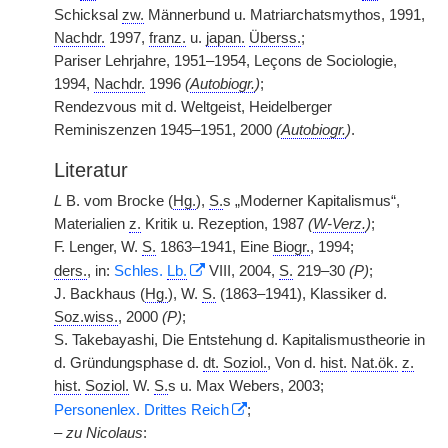
Schicksal
zw.
Männerbund u. Matriarchatsmythos, 1991,
Nachdr.
1997,
franz.
u.
japan.
Überss.
;
Pariser Lehrjahre, 1951–1954, Leçons de Sociologie,
1994,
Nachdr.
1996
(
Autobiogr.
)
;
Rendezvous mit d. Weltgeist, Heidelberger
Reminiszenzen 1945–1951, 2000
(
Autobiogr.
)
.
Literatur
L
B. vom Brocke (
Hg.
),
S.
s „Moderner Kapitalismus“,
Materialien
z.
Kritik u. Rezeption, 1987
(
W-Verz.
)
;
F. Lenger, W.
S.
1863–1941, Eine
Biogr.
, 1994;
ders.
, in:
Schles.
Lb.
VIII, 2004,
S.
219–30
(P)
;
J. Backhaus (
Hg.
), W.
S.
(1863–1941), Klassiker d.
Soz.wiss.
, 2000
(P)
;
S. Takebayashi, Die Entstehung d. Kapitalismustheorie in
d. Gründungsphase d.
dt.
Soziol.
, Von d.
hist.
Nat.ök.
z.
hist.
Soziol.
W.
S.
s u. Max Webers, 2003;
Personenlex. Drittes Reich
;
–
zu Nicolaus
: