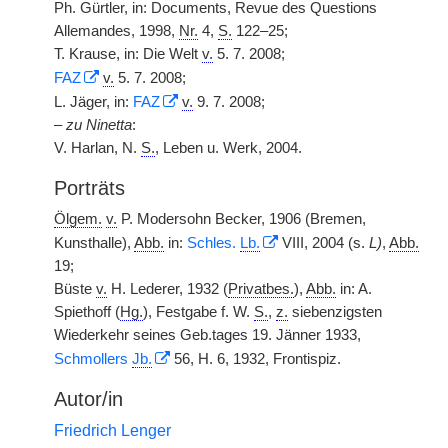
Ph. Gürtler, in: Documents, Revue des Questions
Allemandes, 1998,
Nr.
4,
S.
122–25;
T. Krause, in: Die Welt
v.
5. 7. 2008;
FAZ
v.
5. 7. 2008;
L. Jäger, in:
FAZ
v.
9. 7. 2008;
–
zu Ninetta
:
V. Harlan, N.
S.
, Leben u. Werk, 2004.
Porträts
Ölgem.
v.
P. Modersohn Becker, 1906 (Bremen,
Kunsthalle),
Abb.
in:
Schles.
Lb.
VIII, 2004 (s.
L)
,
Abb.
19;
Büste
v.
H. Lederer, 1932 (
Privatbes.
),
Abb.
in: A.
Spiethoff (
Hg.
), Festgabe f. W.
S.
,
z.
siebenzigsten
Wiederkehr seines Geb.tages 19. Jänner 1933,
Schmollers
Jb.
56, H. 6, 1932, Frontispiz.
Autor/in
Friedrich Lenger