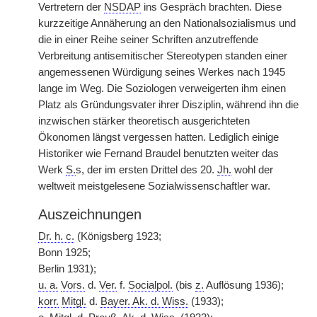
Vertretern der
NSDAP
ins Gespräch brachten. Diese
kurzzeitige Annäherung an den Nationalsozialismus und
die in einer Reihe seiner Schriften anzutreffende
Verbreitung antisemitischer Stereotypen standen einer
angemessenen Würdigung seines Werkes nach 1945
lange im Weg. Die Soziologen verweigerten ihm einen
Platz als Gründungsvater ihrer Disziplin, während ihn die
inzwischen stärker theoretisch ausgerichteten
Ökonomen längst vergessen hatten. Lediglich einige
Historiker wie Fernand Braudel benutzten weiter das
Werk
S.
s, der im ersten Drittel des 20.
Jh.
wohl der
weltweit meistgelesene Sozialwissenschaftler war.
Auszeichnungen
Dr. h. c.
(Königsberg 1923;
Bonn 1925;
Berlin 1931);
u. a.
Vors.
d.
Ver.
f.
Socialpol.
(bis
z.
Auflösung 1936);
korr.
Mitgl.
d.
Bayer. Ak. d. Wiss.
(1933);