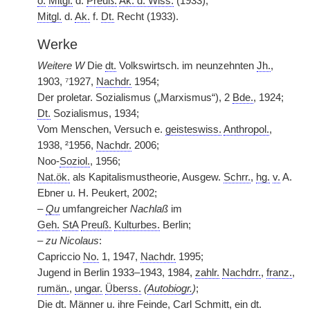
o.
Mitgl.
d.
Preuß.
Ak. d. Wiss.
(1933);
Mitgl.
d.
Ak.
f.
Dt.
Recht (1933).
Werke
Weitere W
Die
dt.
Volkswirtsch. im neunzehnten
Jh.
,
1903, ⁷1927,
Nachdr.
1954;
Der proletar. Sozialismus („Marxismus“), 2
Bde.
, 1924;
Dt.
Sozialismus, 1934;
Vom Menschen, Versuch e.
geisteswiss.
Anthropol.
,
1938, ²1956,
Nachdr.
2006;
Noo-
Soziol.
, 1956;
Nat.ök.
als Kapitalismustheorie, Ausgew.
Schrr.
,
hg.
v.
A.
Ebner u. H. Peukert, 2002;
–
Qu
umfangreicher
Nachlaß
im
Geh.
StA
Preuß.
Kulturbes.
Berlin;
–
zu Nicolaus
:
Capriccio
No.
1, 1947,
Nachdr.
1995;
Jugend in Berlin 1933–1943, 1984,
zahlr.
Nachdrr.
,
franz.
,
rumän.
,
ungar.
Überss.
(
Autobiogr.
)
;
Die
dt.
Männer u. ihre Feinde, Carl Schmitt, ein
dt.