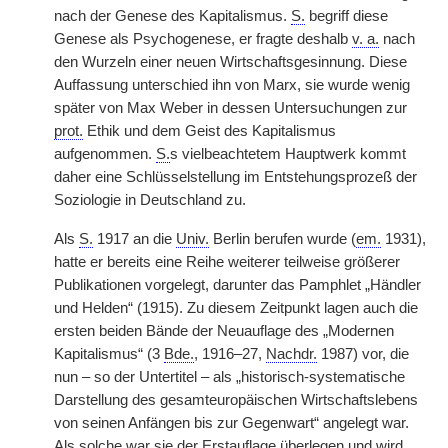
nach der Genese des Kapitalismus.
S.
begriff diese
Genese als Psychogenese, er fragte deshalb
v. a.
nach
den Wurzeln einer neuen Wirtschaftsgesinnung. Diese
Auffassung unterschied ihn von Marx, sie wurde wenig
später von Max Weber in dessen Untersuchungen zur
prot.
Ethik und dem Geist des Kapitalismus
aufgenommen.
S.
s vielbeachtetem Hauptwerk kommt
daher eine Schlüsselstellung im Entstehungsprozeß der
Soziologie in Deutschland zu.
Als
S.
1917 an die
Univ.
Berlin berufen wurde (
em.
1931),
hatte er bereits eine Reihe weiterer teilweise größerer
Publikationen vorgelegt, darunter das Pamphlet „Händler
und Helden“ (1915). Zu diesem Zeitpunkt lagen auch die
ersten beiden Bände der Neuauflage des „Modernen
Kapitalismus“ (3
Bde.
, 1916–27,
Nachdr.
1987) vor, die
nun – so der Untertitel – als „historisch-systematische
Darstellung des gesamteuropäischen Wirtschaftslebens
von seinen Anfängen bis zur Gegenwart“ angelegt war.
Als solche war sie der Erstauflage überlegen und wird