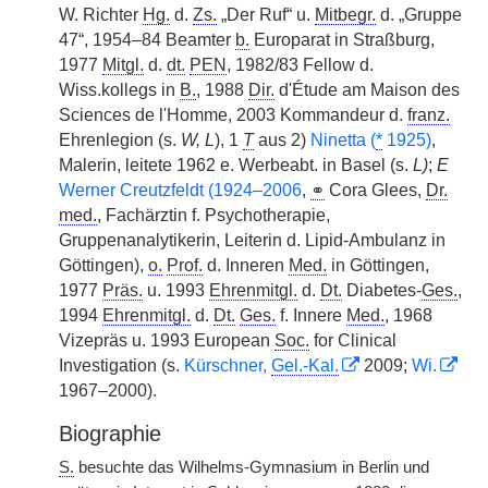
W. Richter
Hg.
d.
Zs.
„Der Ruf“ u.
Mitbegr.
d. „Gruppe
47“, 1954–84 Beamter
b.
Europarat in Straßburg,
1977
Mitgl.
d.
dt.
PEN
, 1982/83 Fellow d.
Wiss.kollegs in
B.
, 1988
Dir.
d'Étude am Maison des
Sciences de l'Homme, 2003 Kommandeur d.
franz.
Ehrenlegion (s.
W, L
), 1
T
aus 2)
Ninetta (
*
1925)
,
Malerin, leitete 1962 e. Werbeabt. in Basel (s.
L)
;
E
Werner Creutzfeldt (1924–2006
,
⚭
Cora Glees,
Dr.
med.
, Fachärztin f. Psychotherapie,
Gruppenanalytikerin, Leiterin d. Lipid-Ambulanz in
Göttingen),
o.
Prof.
d. Inneren
Med.
in Göttingen,
1977
Präs.
u. 1993
Ehrenmitgl.
d.
Dt.
Diabetes-
Ges.
,
1994
Ehrenmitgl.
d.
Dt.
Ges.
f. Innere
Med.
, 1968
Vizepräs u. 1993 European
Soc.
for Clinical
Investigation (s.
Kürschner,
Gel.-Kal.
2009;
Wi.
1967–2000).
Biographie
S.
besuchte das Wilhelms-Gymnasium in Berlin und