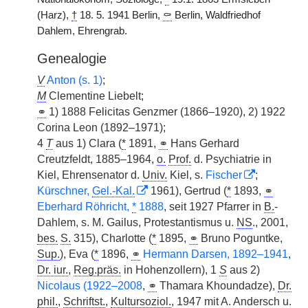
(Harz),
†
18. 5. 1941 Berlin,
⚰
Berlin, Waldfriedhof
Dahlem, Ehrengrab.
Genealogie
V
Anton (s. 1)
;
M
Clementine Liebelt;
⚭
1) 1888 Felicitas Genzmer (1866–1920), 2) 1922
Corina Leon (1892–1971);
4
T
aus 1) Clara (
*
1891,
⚭
Hans Gerhard
Creutzfeldt, 1885–1964,
o.
Prof.
d. Psychiatrie in
Kiel, Ehrensenator d.
Univ.
Kiel, s.
Fischer
;
Kürschner,
Gel.-Kal.
1961), Gertrud (
*
1893,
⚭
Eberhard Röhricht,
*
1888
, seit 1927 Pfarrer in
B.
-
Dahlem, s. M. Gailus, Protestantismus u.
NS
., 2001,
bes.
S.
315), Charlotte (
*
1895,
⚭
Bruno Poguntke,
Sup.
), Eva (
*
1896,
⚭
Hermann Darsen, 1892–1941
,
Dr. iur.
,
Reg.präs.
in Hohenzollern), 1
S
aus 2)
Nicolaus (1922–2008
,
⚭
Thamara Khoundadze),
Dr.
phil.
,
Schriftst.
,
Kultursoziol.
, 1947 mit A. Andersch u.