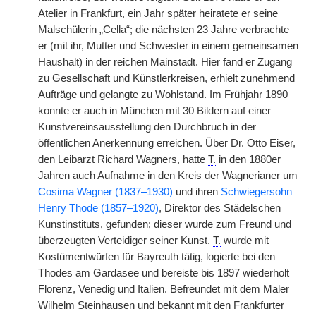
Atelier in Frankfurt, ein Jahr später heiratete er seine
Malschülerin „Cella“; die nächsten 23 Jahre verbrachte
er (mit ihr, Mutter und Schwester in einem gemeinsamen
Haushalt) in der reichen Mainstadt. Hier fand er Zugang
zu Gesellschaft und Künstlerkreisen, erhielt zunehmend
Aufträge und gelangte zu Wohlstand. Im Frühjahr 1890
konnte er auch in München mit 30 Bildern auf einer
Kunstvereinsausstellung den Durchbruch in der
öffentlichen Anerkennung erreichen. Über Dr. Otto Eiser,
den Leibarzt Richard Wagners, hatte
T.
in den 1880er
Jahren auch Aufnahme in den Kreis der Wagnerianer um
Cosima Wagner (1837–1930)
und ihren
Schwiegersohn
Henry Thode (1857–1920)
, Direktor des Städelschen
Kunstinstituts, gefunden; dieser wurde zum Freund und
überzeugten Verteidiger seiner Kunst.
T.
wurde mit
Kostümentwürfen für Bayreuth tätig, logierte bei den
Thodes am Gardasee und bereiste bis 1897 wiederholt
Florenz, Venedig und Italien. Befreundet mit dem Maler
Wilhelm Steinhausen und bekannt mit den Frankfurter