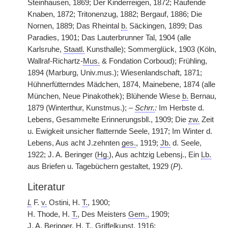
Steinhausen, 1869; Der Kinderreigen, 1872; Raufende
Knaben, 1872; Tritonenzug, 1882; Bergauf, 1886; Die
Nornen, 1889; Das Rheintal
b.
Säckingen, 1899; Das
Paradies, 1901; Das Lauterbrunner Tal, 1904 (alle
Karlsruhe,
Staatl.
Kunsthalle); Sommerglück, 1903 (Köln,
Wallraf-Richartz-
Mus.
& Fondation Corboud); Frühling,
1894 (Marburg, Univ.mus.); Wiesenlandschaft, 1871;
Hühnerfütterndes Mädchen, 1874, Mainebene, 1874 (alle
München, Neue Pinakothek); Blühende Wiese
b.
Bernau,
1879 (Winterthur, Kunstmus.); –
Schrr.
:
Im Herbste d.
Lebens, Gesammelte Erinnerungsbll., 1909; Die
zw.
Zeit
u. Ewigkeit unsicher flatternde Seele, 1917; Im Winter d.
Lebens, Aus acht J.zehnten
ges.
, 1919;
Jb.
d. Seele,
1922; J. A. Beringer (
Hg.
), Aus achtzig Lebensj., Ein
Lb.
aus Briefen u. Tagebüchern gestaltet, 1929 (
P
).
Literatur
L
F.
v.
Ostini, H.
T.
, 1900;
H. Thode, H.
T.
, Des Meisters
Gem.
, 1909;
J. A. Beringer, H.
T.
, Griffelkunst, 1916;