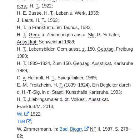
ders.
, H.
T.
, 1922;
H. E. Busse, H.
T.
, Leben u. Werk, 1935;
J. Lauts, H.
T.
, 1963;
H.
T.
in Frankfurt u. im Taunus, 1983;
H.
T.
,
Gem.
u. Zeichnungen aus d.
Slg.
G. Schäfer,
Ausst.kat.
Schweinfurt 1989;
H.
T.
, Lebensbilder, Gem.ausst.
z.
150.
Geb.tag
, Freiburg
1989;
H.
T.
1839–1924, Zum 150.
Geb.tag
,
Ausst.kat.
Karlsruhe
1989;
C.
v.
Helmolt, H.
T.
, Spiegelbilder, 1989;
E.-M. Froitzheim, H.
T.
(1839–1924), Ein Begleiter durch
d. H.-T.-
Slg.
in d.
Staatl.
Kunsthalle Karlsruhe, 1993;
H.
T.
„Lieblingsmaler d.
dt.
Volkes“,
Ausst.kat.
Frankfurt/M. 2013;
Wi.
1922;
ThB
;
W. Zimmermann, in:
Bad.
Biogrr.
NF
II, 1987, S. 278–
82;