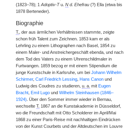
(1823–78); 1
Adoptiv-T
u.
N
d. Ehefrau
(?) Ella (etwa bis
1878 Berteneder).
Biographie
T.
, der aus ärmlichen Verhältnissen stammte, zeigte
schon früh Talent zum Zeichnen. 1853 kam er als
Lehrling zu einem Lithographen nach Basel, 1854 zu
einem Maler- und Anstreichergeschäft ebenda, und nach
dem Tod des Vaters zu einem Uhrenschildmaler in
Furtwangen. 1859 bezog er mit einem Stipendium die
junge Kunstschule in Karlsruhe, um bei
Johann Wilhelm
Schirmer
,
Carl Friedrich Lessing
,
Hans Canon
und
Ludwig des Coudres zu studieren,
u. a.
mit
Eugen
Bracht
,
Emil Lugo
und
Wilhelm Steinhausen (1846–
1924)
. Über den Sommer immer wieder in Bernau,
wechselte
T.
1867 an die Kunstakademie in Düsseldorf,
wo die Freundschaft mit Otto Scholderer im April/Mai
1868 zu einer Paris-Reise mit nachhaltigen Eindrücken
von der Kunst Courbets und der Altdeutschen im Louvre