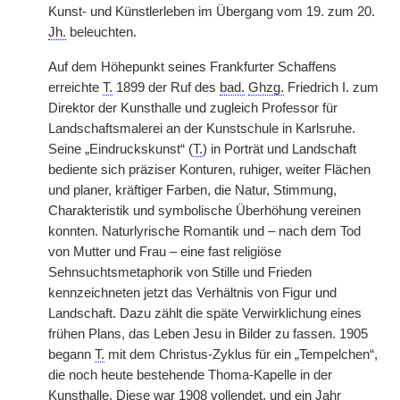
Kunst- und Künstlerleben im Übergang vom 19. zum 20.
Jh.
beleuchten.
Auf dem Höhepunkt seines Frankfurter Schaffens
erreichte
T.
1899 der Ruf des
bad.
Ghzg.
Friedrich I. zum
Direktor der Kunsthalle und zugleich Professor für
Landschaftsmalerei an der Kunstschule in Karlsruhe.
Seine „Eindruckskunst“ (
T.
) in Porträt und Landschaft
bediente sich präziser Konturen, ruhiger, weiter Flächen
und planer, kräftiger Farben, die Natur, Stimmung,
Charakteristik und symbolische Überhöhung vereinen
konnten. Naturlyrische Romantik und – nach dem Tod
von Mutter und Frau – eine fast religiöse
Sehnsuchtsmetaphorik von Stille und Frieden
kennzeichneten jetzt das Verhältnis von Figur und
Landschaft. Dazu zählt die späte Verwirklichung eines
frühen Plans, das Leben Jesu in Bilder zu fassen. 1905
begann
T.
mit dem Christus-Zyklus für ein „Tempelchen“,
die noch heute bestehende Thoma-Kapelle in der
Kunsthalle. Diese war 1908 vollendet, und ein Jahr