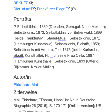
BBKL
XI;
Dict.
of Art
;
Frankfurter
Biogr.
(
P
).
Porträts
P
Selbstbildnis, 1880 (Dresden,
Gem.gal.
Neue Meister);
Selbstbildnis, 1873; Selbstbildnis vor Birkenwald, 1899
(beide Frankfurt/M., Städel-
Mus.
); Selbstbildnis, 1871
(Hamburger Kunsthalle); Selbstbildnis, Bleistift, 1859;
Selbstbildnis mit Amor u. Tod, 1875 (beide Karlsruhe,
Staatl.
Kunsthalle); H.
T.
u. seine Frau Cella, 1887
(Hamburger Kunsthalle); Selbstbildnis, 1899 (Otterlo,
Rijksmus. Kröller-Müller)
Autor/in
Ekkehard Mai
Zitierweise
Mai, Ekkehard, "Thoma, Hans" in: Neue Deutsche
Biographie 26 (2016), S. 170-171 [Online-Version]; URL:
https://www.deutsche-