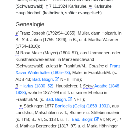
(Schwarzwald),
†
7.11.1924 Karlsruhe,
⚰
Karlsruhe,
Hauptfriedhof. (katholisch, später evangelisch)
Genealogie
V
Franz Joseph (1792/94–1855), Müller, dann Holzarb. in
B.
,
S
d. Jakob (1755–1826), in
B.
, u. d. Martha Wasmer
(1754–1810);
M
Rosa Maier (Mayer) (1804–97), aus Uhrmacher- oder
Kunsthandwerkerfam. in Menzenschwand
(Schwarzwald), zuletzt in Frankfurt/M.,
Cousine
d.
Franz
Xaver Winterhalter (1805–73)
, Maler in Frankfurt/M. (s.
ADB 43;
Bad.
Biogrr.
NF
II; ThB);
B
Hilarius (1830–52)
, Hauptlehrer, 1
Schw
Agathe (1848–
1928)
, wohnte 1877–99 mit
T.
u. seiner Ehefrau in
Frankfurt/M. (s.
Bad.
Biogrr.
NF
II);
–
⚭
Säckingen 1877
Bonicella (Cella) (1858–1901)
, aus
Landshut, Malschülerin
v.
T.
, Blumen- u. Stillebenmalerin
(s. ThB; BJ VI, S. 118 f. u.
Tl.
;
Bad.
Biogrr.
VI;
W
;
P
),
T
d. Mathias Berteneder (1817–97) u. d. Maria Höhninger