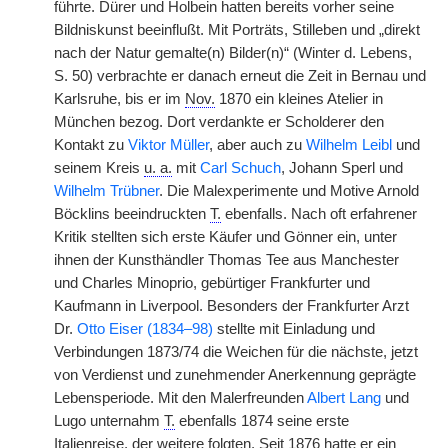
führte. Dürer und Holbein hatten bereits vorher seine
Bildniskunst beeinflußt. Mit Porträts, Stilleben und „direkt
nach der Natur gemalte(n) Bilder(n)“ (Winter d. Lebens,
S. 50) verbrachte er danach erneut die Zeit in Bernau und
Karlsruhe, bis er im
Nov.
1870 ein kleines Atelier in
München bezog. Dort verdankte er Scholderer den
Kontakt zu
Viktor Müller
, aber auch zu
Wilhelm Leibl
und
seinem Kreis
u. a.
mit
Carl Schuch
, Johann Sperl und
Wilhelm Trübner
. Die Malexperimente und Motive Arnold
Böcklins beeindruckten
T.
ebenfalls. Nach oft erfahrener
Kritik stellten sich erste Käufer und Gönner ein, unter
ihnen der Kunsthändler Thomas Tee aus Manchester
und Charles Minoprio, gebürtiger Frankfurter und
Kaufmann in Liverpool. Besonders der Frankfurter Arzt
Dr.
Otto Eiser (1834–98)
stellte mit Einladung und
Verbindungen 1873/74 die Weichen für die nächste, jetzt
von Verdienst und zunehmender Anerkennung geprägte
Lebensperiode. Mit den Malerfreunden
Albert Lang
und
Lugo unternahm
T.
ebenfalls 1874 seine erste
Italienreise, der weitere folgten. Seit 1876 hatte er ein