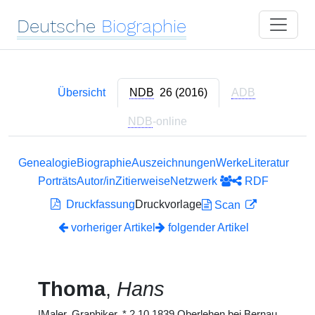
Deutsche
Biographie
Übersicht
NDB
26 (2016)
ADB
NDB
-online
Genealogie
Biographie
Auszeichnungen
Werke
Literatur
Porträts
Autor/in
Zitierweise
Netzwerk
RDF
Druckfassung
Druckvorlage
Scan
vorheriger Artikel
folgender Artikel
Thoma
,
Hans
|
Maler, Graphiker,
*
2.10.1839 Oberlehen bei Bernau