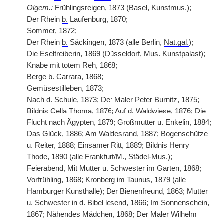
Ölgem.
:
Frühlingsreigen, 1873 (Basel, Kunstmus.);
Der Rhein
b.
Laufenburg, 1870;
Sommer, 1872;
Der Rhein
b.
Säckingen, 1873 (alle Berlin,
Nat.gal.
);
Die Eseltreiberin, 1869 (Düsseldorf,
Mus.
Kunstpalast);
Knabe mit totem Reh, 1868;
Berge
b.
Carrara, 1868;
Gemüsestilleben, 1873;
Nach d. Schule, 1873; Der Maler Peter Burnitz, 1875;
Bildnis Cella Thoma, 1876; Auf d. Waldwiese, 1876; Die
Flucht nach Ägypten, 1879; Großmutter u. Enkelin, 1884;
Das Glück, 1886; Am Waldesrand, 1887; Bogenschütze
u. Reiter, 1888; Einsamer Ritt, 1889; Bildnis Henry
Thode, 1890 (alle Frankfurt/M., Städel-
Mus.
);
Feierabend, Mit Mutter u. Schwester im Garten, 1868;
Vorfrühling, 1868; Kronberg im Taunus, 1879 (alle
Hamburger Kunsthalle); Der Bienenfreund, 1863; Mutter
u. Schwester in d. Bibel lesend, 1866; Im Sonnenschein,
1867; Nähendes Mädchen, 1868; Der Maler Wilhelm