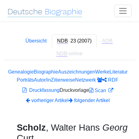
Deutsche
Biographie
Übersicht
NDB
23 (2007)
ADB
NDB
-online
Genealogie
Biographie
Auszeichnungen
Werke
Literatur
Porträts
Autor/in
Zitierweise
Netzwerk
RDF
Druckfassung
Druckvorlage
Scan
vorheriger Artikel
folgender Artikel
Scholz
, Walter Hans
Georg
Curt