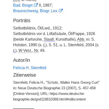
Bad. Biogrr.
II, 1987;
Braunschweig. Biogr. Lex.
Porträts
Selbstbildnis, Öl/Lwd., 1912;
Selbstbildnis vor d. Litfaßsäule, Öl/Pappe, 1926
(beide Karlsruhe,
Staatl.
Kunsthalle),
Abb.
in: S.
Holsten. 1990 (s.
L
), S. 51, u. L. Sternfeld, 2004 (s.
L
),
W-Verz.
,
Nr.
49.
Autor/in
Felicia H. Sternfeld
Zitierweise
Sternfeld, Felicia H., "Scholz, Walter Hans Georg Curt"
in: Neue Deutsche Biographie 23 (2007), S. 457-458
[Online-Version]; URL: https://www.deutsche-
biographie.de/gnd118610368.html#ndbcontent