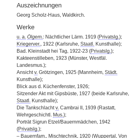
Auszeichnungen
Georg Scholz-Haus, Waldkirch.
Werke
u. a.
Ölgem.
:
Nächtlicher Lärm. 1919 (
Privatslg.
);
Kriegerver.
, 1922 (Karlsruhe,
Staatl.
Kunsthalle);
Bad. Kleinstadt hei Tag, 1922-23 (
Privatslg.
);
Kakteenstilleben, 1923 (Münster, Westfäl.
Landesmus.);
Ansicht
v.
Grötzingen, 1925 (Mannheim,
Städt.
Kunsthalle);
Blick aus d. Küchenfenster, 1926;
Sitzender Akt mit Gipsbüste, 1927 (beide Karlsruhe,
Staatl.
Kunsthalle);
Die Tankschlacht
v.
Cambrai II, 1939 (Rastatt,
Wehrgeschichtl.
Mus.
);
Porträt Sigrun Etzel/Bauernmädchen, 1942
(
Privatslg.
);
–
Bauernfam.
, Mischtechnik, 1920 (Wuppertal, Von