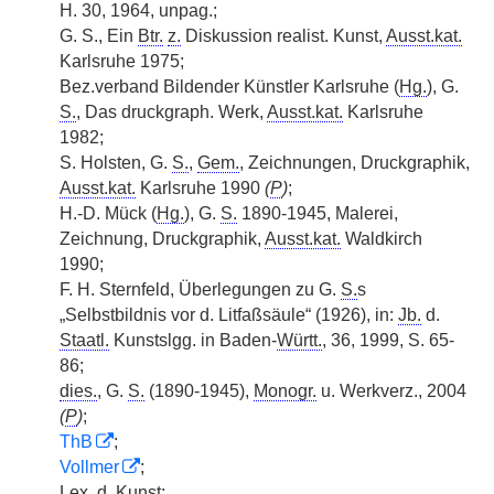
H. 30, 1964, unpag.;
G. S., Ein
Btr.
z.
Diskussion realist. Kunst,
Ausst.kat.
Karlsruhe 1975;
Bez.verband Bildender Künstler Karlsruhe (
Hg.
), G.
S.
, Das druckgraph. Werk,
Ausst.kat.
Karlsruhe
1982;
S. Holsten, G.
S.
,
Gem.
, Zeichnungen, Druckgraphik,
Ausst.kat.
Karlsruhe 1990
(
P
)
;
H.-D. Mück (
Hg.
), G.
S.
1890-1945, Malerei,
Zeichnung, Druckgraphik,
Ausst.kat.
Waldkirch
1990;
F. H. Sternfeld, Überlegungen zu G.
S.
s
„Selbstbildnis vor d. Litfaßsäule“ (1926), in:
Jb.
d.
Staatl.
Kunstslgg. in Baden-
Württ.
, 36, 1999, S. 65-
86;
dies.
, G.
S.
(1890-1945),
Monogr.
u. Werkverz., 2004
(
P
)
;
ThB
;
Vollmer
;
Lex.
d. Kunst;