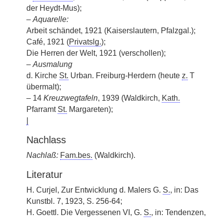
der Heydt-Mus);
–
Aquarelle:
Arbeit schändet, 1921 (Kaiserslautern, Pfalzgal.);
Café, 1921 (
Privatslg.
);
Die Herren der Welt, 1921 (verschollen);
–
Ausmalung
d. Kirche
St.
Urban. Freiburg-Herdern (heute
z.
T
übermalt);
– 14
Kreuzwegtafeln
, 1939 (Waldkirch,
Kath.
Pfarramt
St.
Margareten);
|
Nachlass
Nachlaß:
Fam.bes.
(Waldkirch).
Literatur
H. Curjel, Zur Entwicklung d. Malers G.
S.
, in: Das
Kunstbl. 7, 1923, S. 256-64;
H. Goettl. Die Vergessenen VI, G.
S.
, in: Tendenzen,