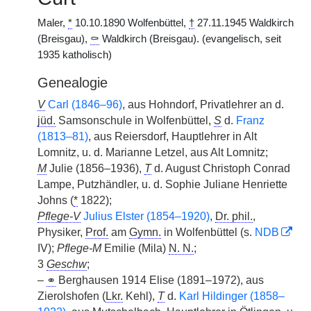
Maler,
*
10.10.1890 Wolfenbüttel,
†
27.11.1945 Waldkirch
(Breisgau),
⚰
Waldkirch (Breisgau). (evangelisch, seit
1935 katholisch)
Genealogie
V
Carl (1846–96)
, aus Hohndorf, Privatlehrer an d.
jüd.
Samsonschule in Wolfenbüttel,
S
d.
Franz
(1813–81)
, aus Reiersdorf, Hauptlehrer in Alt
Lomnitz, u. d. Marianne Letzel, aus Alt Lomnitz;
M
Julie (1856–1936),
T
d. August Christoph Conrad
Lampe, Putzhändler, u. d. Sophie Juliane Henriette
Johns (
*
1822);
Pflege-V
Julius Elster (1854–1920)
,
Dr. phil.
,
Physiker,
Prof.
am
Gymn.
in Wolfenbüttel (s.
NDB
IV);
Pflege-M
Emilie (Mila)
N. N.
;
3
Geschw
;
–
⚭
Berghausen 1914 Elise (1891–1972), aus
Zierolshofen (
Lkr.
Kehl),
T
d.
Karl Hildinger (1858–