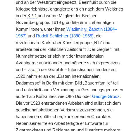
und an der Westfront eingesetzt. Beeinflußt durch die
Kriegserlebnisse, engagierte er sich nach dem Weltkrieg
in der
KPD
und wurde Mitglied der Berliner
Novembergruppe. 1919 gründete er mit ehemaligen
Kommilitonen, unter ihnen
Wladimir
v.
Zabotin (1884–
1967)
und
Rudolf Schlichter (1890–1955)
, die
revolutionäre Karlsruher Künstlergruppe „Rih“ und
arbeitete bei der kritischen Zeitschrift „Der Gegner“ mit.
Nunmehr setzte er sich mit der internationalen
Avantgarde auseinander und näherte sich expressiven
und –
v. a.
in der Graphik – futuristischen Tendenzen.
1920 nahm er an der „Ersten Internationalen
Dadamesse“ in Berlin mit dem Bild „Bauernfamilie“ teil
und unterhielt auch Verbindung zu Gesinnungsgenossen
außerhalb Karlsruhes wie Otto Dix oder
George Grosz
.
Die vor 1923 entstandenen Arbeiten sind stilistisch dem
gesellschaftskritischen Verismus zuzurechnen, sie
haben einen spöttischen, karikierenden Charakter.
Neben seiner freien Arbeit fertigte er Entwürfe für
Zigarrenkisten und Reklame an und illustrierte mehrere