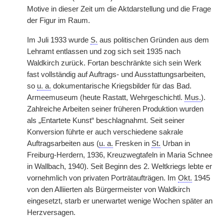
Motive in dieser Zeit um die Aktdarstellung und die Frage
der Figur im Raum.
Im Juli 1933 wurde
S.
aus politischen Gründen aus dem
Lehramt entlassen und zog sich seit 1935 nach
Waldkirch zurück. Fortan beschränkte sich sein Werk
fast vollständig auf Auftrags- und Ausstattungsarbeiten,
so
u. a.
dokumentarische Kriegsbilder für das Bad.
Armeemuseum (heute Rastatt, Wehrgeschichtl.
Mus.
).
Zahlreiche Arbeiten seiner früheren Produktion wurden
als „Entartete Kunst“ beschlagnahmt. Seit seiner
Konversion führte er auch verschiedene sakrale
Auftragsarbeiten aus (
u. a.
Fresken in
St.
Urban in
Freiburg-Herdern, 1936, Kreuzwegtafeln in Maria Schnee
in Wallbach, 1940). Seit Beginn des 2. Weltkriegs lebte er
vornehmlich von privaten Porträtaufträgen. Im
Okt.
1945
von den Alliierten als Bürgermeister von Waldkirch
eingesetzt, starb er unerwartet wenige Wochen später an
Herzversagen.