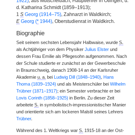
1922)
, aus Mutschelbach, Hauptlehrer in Ötlingen, u.
d. Katharina Schmidt (1859–1913);
1
S
Georg (1914–75)
, Zahnarzt in Waldkirch;
E
Georg (
*
1944)
, Oberstudienrat in Waldkirch.
Biographie
Seit seinem sechsten Lebensjahr Halbwaise, wurde
S.
als Achtjähriger von dem Physiker
Julius Elster
und
dessen Frau Emilie als Pflegesohn aufgenommen. Nach
der Schule studierte er zunächst an der Gewerbeschule
in Braunschweig, danach 1908-14 an der Karlsruher
Akademie
u. a.
bei
Ludwig Dill (1848–1940)
,
Hans
Thoma (1839–1924)
und als Meisterschüler bei
Wilhelm
Trübner (1871–1917)
; ein Semester verbrachte er bei
Lovis Corinth (1858–1925)
in Berlin. Zu dieser Zeit
arbeitete
S.
in symbolistisch-impressionistischer Manier
und orientierte sich am lockeren Malstil seines Lehrers
Trübner
.
Während des 1. Weltkriegs war
S.
1915-18 an der Ost-