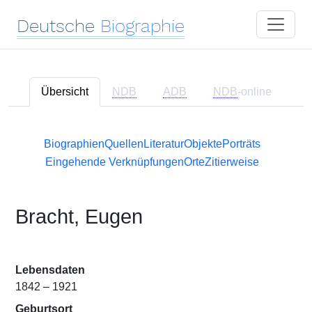
Deutsche
Biographie
Übersicht
NDB
ADB
NDB
-online
Biographien
Quellen
Literatur
Objekte
Porträts
Eingehende Verknüpfungen
Orte
Zitierweise
Bracht, Eugen
Lebensdaten
1842 – 1921
Geburtsort