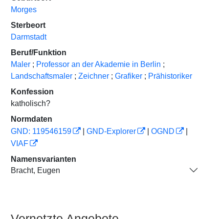
Morges
Sterbeort
Darmstadt
Beruf/Funktion
Maler
;
Professor an der Akademie in Berlin
;
Landschaftsmaler
;
Zeichner
;
Grafiker
;
Prähistoriker
Konfession
katholisch?
Normdaten
GND: 119546159
|
GND-Explorer
|
OGND
|
VIAF
Namensvarianten
Bracht, Eugen
Vernetzte Angebote