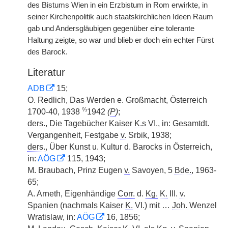
des Bistums Wien in ein Erzbistum in Rom erwirkte, in
seiner Kirchenpolitik auch staatskirchlichen Ideen Raum
gab und Andersgläubigen gegenüber eine tolerante
Haltung zeigte, so war und blieb er doch ein echter Fürst
des Barock.
Literatur
ADB
15;
O. Redlich, Das Werden e. Großmacht, Österreich
⅔
1700-40, 1938
1942
(
P
)
;
ders.
, Die Tagebücher Kaiser
K.
s VI., in: Gesamtdt.
Vergangenheit, Festgabe
v.
Srbik, 1938;
ders.
, Über Kunst u. Kultur d. Barocks in Österreich,
in:
AÖG
115, 1943;
M. Braubach, Prinz Eugen
v.
Savoyen, 5
Bde.
, 1963-
65;
A. Arneth, Eigenhändige
Corr.
d.
Kg.
K.
III.
v.
Spanien (nachmals Kaiser
K.
VI.) mit …
Joh.
Wenzel
Wratislaw, in:
AÖG
16, 1856;