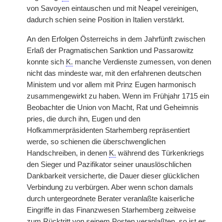
von Savoyen eintauschen und mit Neapel vereinigen,
dadurch schien seine Position in Italien verstärkt.
An den Erfolgen Österreichs in dem Jahrfünft zwischen
Erlaß der Pragmatischen Sanktion und Passarowitz
konnte sich
K.
manche Verdienste zumessen, von denen
nicht das mindeste war, mit den erfahrenen deutschen
Ministem und vor allem mit Prinz Eugen harmonisch
zusammengewirkt zu haben. Wenn im Frühjahr 1715 ein
Beobachter die Union von Macht, Rat und Geheimnis
pries, die durch ihn, Eugen und den
Hofkammerpräsidenten Starhemberg repräsentiert
werde, so schienen die überschwenglichen
Handschreiben, in denen
K.
während des Türkenkriegs
den Sieger und Pazifikator seiner unauslöschlichen
Dankbarkeit versicherte, die Dauer dieser glücklichen
Verbindung zu verbürgen. Aber wenn schon damals
durch untergeordnete Berater veranlaßte kaiserliche
Eingriffe in das Finanzwesen Starhemberg zeitweise
zum Rücktritt von seinem Posten veranlaßten, so ist es