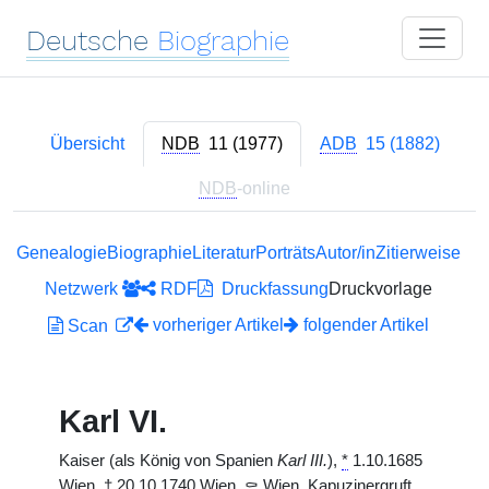
Deutsche
Biographie
Übersicht
NDB
11 (1977)
ADB
15 (1882)
NDB
-online
Genealogie
Biographie
Literatur
Porträts
Autor/in
Zitierweise
Netzwerk
RDF
Druckfassung
Druckvorlage
vorheriger Artikel
folgender Artikel
Scan
Karl VI.
Kaiser (als König von Spanien
Karl III.
),
*
1.10.1685
Wien,
†
20.10.1740 Wien,
⚰
Wien, Kapuzinergruft.