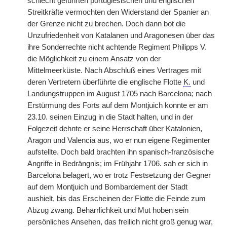
schlecht geführten portugiesischen und englischen
Streitkräfte vermochten den Widerstand der Spanier an
der Grenze nicht zu brechen. Doch dann bot die
Unzufriedenheit von Katalanen und Aragonesen über das
ihre Sonderrechte nicht achtende Regiment Philipps V.
die Möglichkeit zu einem Ansatz von der
Mittelmeerküste. Nach Abschluß eines Vertrages mit
deren Vertretern überführte die englische Flotte
K.
und
Landungstruppen im August 1705 nach Barcelona; nach
Erstürmung des Forts auf dem Montjuich konnte er am
23.10. seinen Einzug in die Stadt halten, und in der
Folgezeit dehnte er seine Herrschaft über Katalonien,
Aragon und Valencia aus, wo er nun eigene Regimenter
aufstellte. Doch bald brachten ihn spanisch-französische
Angriffe in Bedrängnis; im Frühjahr 1706. sah er sich in
Barcelona belagert, wo er trotz Festsetzung der Gegner
auf dem Montjuich und Bombardement der Stadt
aushielt, bis das Erscheinen der Flotte die Feinde zum
Abzug zwang. Beharrlichkeit und Mut hoben
|
sein
persönliches Ansehen, das freilich nicht groß genug war,