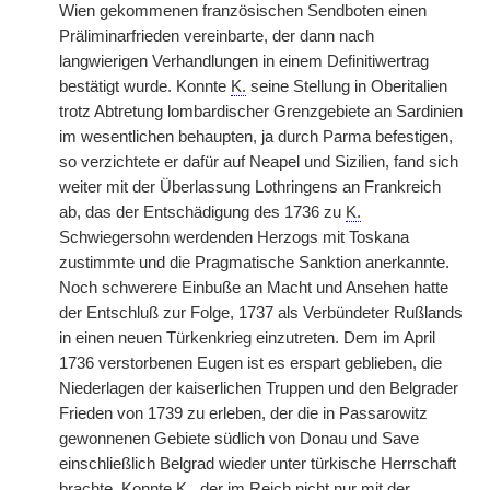
Wien gekommenen französischen Sendboten einen
Präliminarfrieden vereinbarte, der dann nach
langwierigen Verhandlungen in einem Definitiwertrag
bestätigt wurde. Konnte
K.
seine Stellung in Oberitalien
trotz Abtretung lombardischer Grenzgebiete an Sardinien
im wesentlichen behaupten, ja durch Parma befestigen,
so verzichtete er dafür auf Neapel und Sizilien, fand sich
weiter mit der Überlassung Lothringens an Frankreich
ab, das der Entschädigung des 1736 zu
K.
Schwiegersohn werdenden Herzogs mit Toskana
zustimmte und die Pragmatische Sanktion anerkannte.
Noch schwerere Einbuße an Macht und Ansehen hatte
der Entschluß zur Folge, 1737 als Verbündeter Rußlands
in einen neuen Türkenkrieg einzutreten. Dem im April
1736 verstorbenen Eugen ist es erspart geblieben, die
Niederlagen der kaiserlichen Truppen und den Belgrader
Frieden von 1739 zu erleben, der die in Passarowitz
gewonnenen Gebiete südlich von Donau und Save
einschließlich Belgrad wieder unter türkische Herrschaft
brachte. Konnte
K.
, der im Reich nicht nur mit der