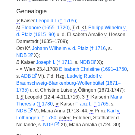
Genealogie
V
Kaiser
Leopold I. (
†
1705)
;
M
Eleonore (1655–1720)
,
T
d.
Kf.
Philipp Wilhelm
v.
d. Pfalz (1615–90)
u. d. Elisabeth Amalie
v.
Hessen-
Darmstadt (1635–1709);
Om
Kf.
Johann Wilhelm
v.
d. Pfalz (
†
1716
, s.
NDB
X);
B
Kaiser
Joseph I. (
†
1711
, s.
NDB
X);
-
⚭
Wien 23.4.1708
Elisabeth Christine (1691–1750
,
s.
ADB
VI),
T
d.
Hzg.
Ludwig Rudolf
v.
Braunschweig-Blankenburg-Wolfenbüttel (1671–
1735)
u. d. Christine Luise
v.
Öttingen (1671-1747);
1
S
Leopold (12.4.-4.11.1716), 3
T
|
Kaiserin
Maria
Theresia (
†
1780
,
⚭
Kaiser
Franz I.,
†
1765
, s.
NDB
V), Maria Anna (1718–44,
⚭
Prinz
Karl
v.
Lothringen,
†
1780
,
österr.
Feldherr, Statthalter d.
Nd.lande, s.
NDB
XI), Maria Amalia (1724–30).