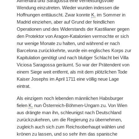
Almenara und Saragossa eine verheißungsvolle
Wendung einzutreten. Wieder wurden indessen die
Hoffnungen enttäuscht. Zwar konnte
K.
im Sommer in
Madrid einziehen, aber auf Grund der feindlichen
Operationen und des Widerstands der Kastilianer gegen
den Protektor von Aragon-Katalonien vermochte er sich
nur wenige Monate zu halten, und während er nach
Barcelona zurückkehrte, wurde ein englisches Korps zur
Kapitulation genötigt und nach blutiger Schlacht bei Villa
Viciosa Saragossa geräumt. So war der Prätendent von
einem Siege weit entfernt, als mit dem plötzlichen Tode
Kaiser Josephs im April 1711 eine völlig neue Lage
eintrat.
Als einzigem noch lebenden männlichen Habsburger
fielen
K.
nun Österreich-Böhmen-Ungarn zu. Von Wien
aus drängte man ihn, schleunigst nach Deutschland
zurückzukehren, um die Regierung zu übernehmen,
zugleich auch sich zum Reichsoberhaupt wählen und
krönen zu lassen, und so sehr ihm das spanische