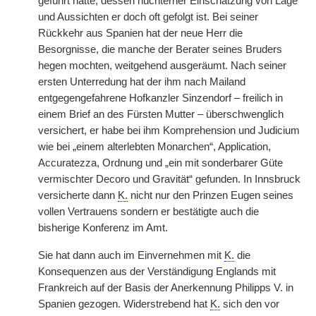
geführt hatte, dessen nüchterner Einschätzung von Lage
und Aussichten er doch oft gefolgt ist. Bei seiner
Rückkehr aus Spanien hat der neue Herr die
Besorgnisse, die manche der Berater seines Bruders
hegen mochten, weitgehend ausgeräumt. Nach seiner
ersten Unterredung hat der ihm nach Mailand
entgegengefahrene Hofkanzler Sinzendorf – freilich in
einem Brief an des Fürsten Mutter – überschwenglich
versichert, er habe bei ihm Komprehension und Judicium
wie bei „einem alterlebten Monarchen“, Application,
Accuratezza, Ordnung und „ein mit sonderbarer Güte
vermischter Decoro und Gravität“ gefunden. In Innsbruck
versicherte dann
K.
nicht nur den Prinzen Eugen seines
vollen Vertrauens sondern er bestätigte auch die
bisherige Konferenz im Amt.
Sie hat dann auch im Einvernehmen mit
K.
die
Konsequenzen aus der Verständigung Englands mit
Frankreich auf der Basis der Anerkennung Philipps V. in
Spanien gezogen. Widerstrebend hat
K.
sich den vor