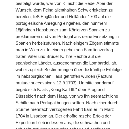
bestätigt wurde, war von
K.
nicht die Rede. Aber der
Wunsch, dem Feind allenthalben Schwierigkeiten zu
bereiten, ließ Engländer und Holländer 1703 auf die
portugiesische Anregung eingehen, den nunmehr
18jährigen Habsburger zum König von Spanien zu
proklamieren und von Portugal aus seine Einsetzung in
Spanien herbeizuführen. Nach einigem Zögern stimmte
man in Wien zu. In einem geheimen Familienvertrag
traten Vater und Bruder
K.
ihre Rechte auf die
spanischen Länder, ausgenommen die Lombardei, ab,
wobei zugleich Bestimmungen über die künftige Erbfolge
im habsburgischen Haus getroffen wurden (Pactum
mutuae successionis 12.9.1703). Unmittelbar darauf
begab sich
K.
als „König Karl III.“ über Prag und
Düsseldorf nach dem Haag, von wo ihn seemächtliche
Schiffe nach Portugal bringen sollten. Nach einer durch
Stürme mehrfach verzögerten Fahrt kam er im März
1704 in Lissabon an. Der erhoffte rasche Erfolg der
Expedition blieb indessen aus, die schwachen und