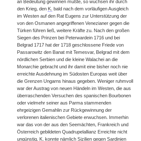
an Bedeutung gewinnen mußte, so wuchsen ihr durch
den Krieg, den
K.
bald nach dem vorläufigen Ausgleich
im Westen auf den Rat Eugens zur Unterstützung der
von den Osmanen angegriffenen Venezianer gegen die
Türken führen ließ, weitere Kräfte zu. Nach den großen
Siegen des Prinzen bei Peterwardein 1716 und bei
Belgrad 1717 hat der 1718 geschlossene Friede von
Passarowitz den Banat mit Temesvar, Belgrad mit dem
nördlichen Serbien und die kleine Walachei an die
Monarchie gebracht und ihr damit eine bisher noch nie
erreichte Ausdehnung im Südosten Europas weit über
die Grenzen Ungarns hinaus gegeben. Weniger ruhmvoll
war der Austrag von neuen Händeln im Westen, die aus
überraschenden Versuchen des spanischen Bourbonen
oder vielmehr seiner aus Parma stammenden
ehrgeizigen Gemahlin zur Rückgewinnung der
verlorenen italienischen Gebiete erwuchsen. Immerhin
war das von der aus den Seemächten, Frankreich und
Österreich gebildeten Quadrupelallianz Erreichte nicht
ungünstig.
K.
konnte nämlich Sizilien gegen Sardinien