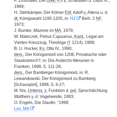
P. Zinsmaier, Die
Urkk.
P.
s
v.
Schwaben u. Ottos IV.,
1969;
H. Stehkämper, Der Kölner
Ebf.
Adolf
v.
Altena u. d.
dt.
Königswahl 1195-1205, in:
HZ
Beih. 2
NF
,
1973;
J. Bumke, Mäzene im
MA
, 1979;
W. Maleczek, Petrus Capuanus,
Kard.
, Legat am
Vierten Kreuzzug, Theologe (
†
1214), 1988;
B. U. Hucker,
Ks.
Otto IV., 1990;
ders.
, Der Königsmord von 1208, Privatrache oder
Staatsstreich?, in: Die Andechs-Meranier in
Franken, 1998, S. 111-28;
ders.
, Der Bamberger Königsmord, in: R.
Lewandowski, Der Königsmord zu Bamberg
[Schauspiel], 1998, S. 6-27;
M. Nix,
Unterss.
z.
Funktion d.
pol.
Spruchdichtung
Walthers
v.
d. Vogelweide, 1993;
O. Engels, Die Staufer. ⁷1998;
Lex. MA
.