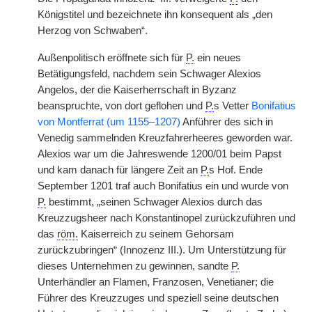
Königstitel und bezeichnete ihn konsequent als „den
Herzog von Schwaben“.
Außenpolitisch eröffnete sich für
P.
ein neues
Betätigungsfeld, nachdem sein Schwager Alexios
Angelos, der die Kaiserherrschaft in Byzanz
beanspruchte, von dort geflohen und
P.
s Vetter
Bonifatius
von Montferrat (um 1155–1207)
Anführer des sich in
Venedig sammelnden Kreuzfahrerheeres geworden war.
Alexios war um die Jahreswende 1200/01 beim Papst
und kam danach für längere Zeit an
P.
s Hof. Ende
September 1201 traf auch Bonifatius ein und wurde von
P.
bestimmt, „seinen Schwager Alexios durch das
Kreuzzugsheer nach Konstantinopel zurückzuführen und
das
röm.
Kaiserreich zu seinem Gehorsam
zurückzubringen“ (Innozenz III.). Um Unterstützung für
dieses Unternehmen zu gewinnen, sandte
P.
Unterhändler an Flamen, Franzosen, Venetianer; die
Führer des Kreuzzuges und speziell seine deutschen