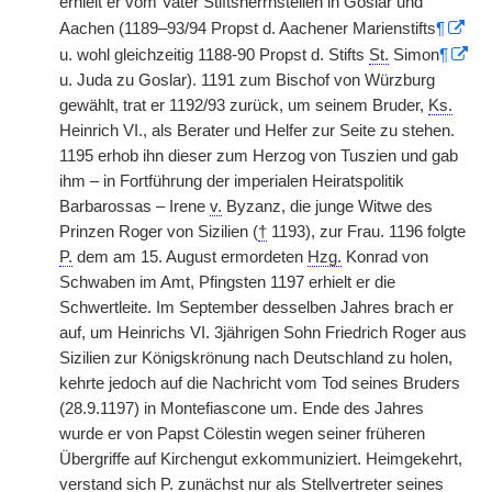
erhielt er vom Vater Stiftsherrnstellen in Goslar und
Aachen (1189–93/94 Propst d. Aachener Marienstifts
¶
u. wohl gleichzeitig 1188-90 Propst d. Stifts
St.
Simon
¶
u. Juda zu Goslar). 1191 zum Bischof von Würzburg
gewählt, trat er 1192/93 zurück, um seinem Bruder,
Ks.
Heinrich VI., als Berater und Helfer zur Seite zu stehen.
1195 erhob ihn dieser zum Herzog von Tuszien und gab
ihm – in Fortführung der imperialen Heiratspolitik
Barbarossas – Irene
v.
Byzanz, die junge Witwe des
Prinzen Roger von Sizilien (
†
1193), zur Frau. 1196 folgte
P.
dem am 15. August ermordeten
Hzg.
Konrad von
Schwaben im Amt, Pfingsten 1197 erhielt er die
Schwertleite. Im September desselben Jahres brach er
auf, um Heinrichs VI. 3jährigen Sohn Friedrich Roger aus
Sizilien zur Königskrönung nach Deutschland zu holen,
kehrte jedoch auf die Nachricht vom Tod seines Bruders
(28.9.1197) in Montefiascone um. Ende des Jahres
wurde er von Papst Cölestin wegen seiner früheren
Übergriffe auf Kirchengut exkommuniziert. Heimgekehrt,
verstand sich
P.
zunächst nur als Stellvertreter seines