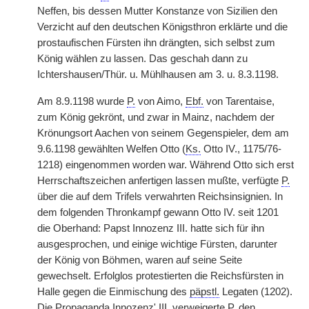
Neffen, bis dessen Mutter Konstanze von Sizilien den
Verzicht auf den deutschen Königsthron erklärte und die
prostaufischen Fürsten ihn drängten, sich selbst zum
König wählen zu lassen. Das geschah dann zu
Ichtershausen/Thür. u. Mühlhausen am 3. u. 8.3.1198.
Am 8.9.1198 wurde
P.
von Aimo,
Ebf.
von Tarentaise,
zum König gekrönt, und zwar in Mainz, nachdem der
Krönungsort Aachen von seinem Gegenspieler, dem am
9.6.1198 gewählten Welfen Otto (
Ks.
Otto IV., 1175/76-
1218) eingenommen worden war. Während Otto sich erst
Herrschaftszeichen anfertigen lassen mußte, verfügte
P.
über die auf dem Trifels verwahrten Reichsinsignien. In
dem folgenden Thronkampf gewann Otto IV. seit 1201
die Oberhand: Papst Innozenz III. hatte sich für ihn
ausgesprochen, und einige wichtige Fürsten, darunter
der König von Böhmen, waren auf seine Seite
gewechselt. Erfolglos protestierten die Reichsfürsten in
Halle gegen die Einmischung des
päpstl.
Legaten (1202).
Die Propaganda Innozenz' III. verweigerte
P.
den