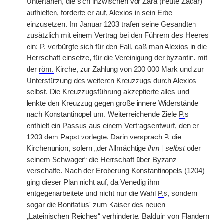
Untertanen, die sich inzwischen vor Zara (heute Zadar)
aufhielten, forderte er auf, Alexios in sein Erbe
einzusetzen. Im Januar 1203 trafen seine Gesandten
zusätzlich mit einem Vertrag bei den Führern des Heeres
ein:
P.
verbürgte sich für den Fall, daß man Alexios in die
Herrschaft einsetze, für die Vereinigung der
byzantin.
mit
der
röm.
Kirche, zur Zahlung von 200 000 Mark und zur
Unterstützung des weiteren Kreuzzugs durch Alexios
selbst.
Die Kreuzzugsführung akzeptierte alles und
lenkte den Kreuzzug gegen große innere Widerstände
nach Konstantinopel um. Weiterreichende Ziele
P.
s
enthielt ein Passus aus einem Vertragsentwurf, den er
1203 dem Papst vorlegte. Darin versprach
P.
die
Kirchenunion, sofern „der Allmächtige
ihm
|
selbst
oder
seinem Schwager“ die Herrschaft über Byzanz
verschaffe. Nach der Eroberung Konstantinopels (1204)
ging dieser Plan nicht auf, da Venedig ihm
entgegenarbeitete und nicht nur die Wahl
P.
s, sondern
sogar die Bonifatius' zum Kaiser des neuen
„Lateinischen Reiches“ verhinderte. Balduin von Flandern