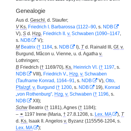
Genealogie
Aus d.
Geschl.
d. Staufer;
V
Ks.
Friedrich I. Barbarossa (1122–90
, s.
NDB
V),
S
d.
Hzg.
Friedrich II.
v.
Schwaben (1090–1147
,
s.
NDB
V);
M
Beatrix (
†
1184
, s.
NDB
I),
T
d. Rainald III,
Gf.
v.
Burgund, Mâcon u. Vienne, u. d. Agatha
v.
Lothringen;
B
Friedrich (
†
1169/70),
Ks.
Heinrich VI. (
†
1197
, s.
NDB
VIII),
Friedrich V.,
Hzg.
v.
Schwaben
(Taufname Konrad, 1164–91
, s.
NDB
V),
Otto,
Pfalzgf.
v.
Burgund (
†
1200
, s.
NDB
19),
Konrad
„von Rothenburg“,
Hzg.
v.
Schwaben (
†
1196
, s.
NDB
XII);
Schw
Beatrix (
†
1181), Agnes (
†
1184);
–
⚭
1197 Irene (Maria,
†
27.8.1208, s.
Lex. MA
),
T
d.
Ks.
Isaak II. Angelos
v.
Byzanz (1155/56-1204, s.
Lex. MA
);