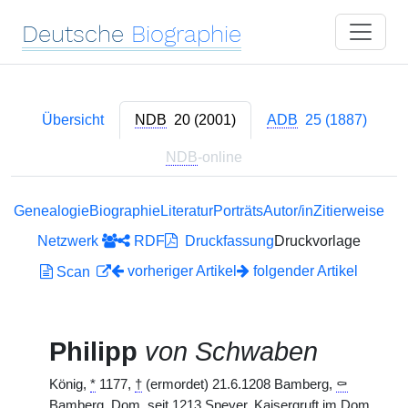
Deutsche
Biographie
Übersicht
NDB
20 (2001)
ADB
25 (1887)
NDB
-online
Genealogie
Biographie
Literatur
Porträts
Autor/in
Zitierweise
Netzwerk
RDF
Druckfassung
Druckvorlage
vorheriger Artikel
folgender Artikel
Scan
Philipp
von Schwaben
König,
*
1177,
†
(ermordet) 21.6.1208 Bamberg,
⚰
Bamberg, Dom, seit 1213 Speyer, Kaisergruft im Dom.