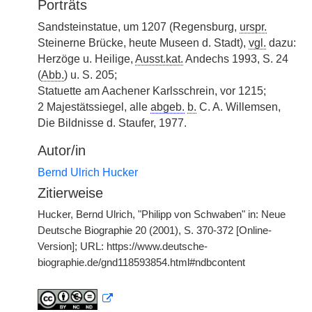
Porträts
Sandsteinstatue, um 1207 (Regensburg,
urspr.
Steinerne Brücke, heute Museen d. Stadt),
vgl.
dazu:
Herzöge u. Heilige,
Ausst.kat.
Andechs 1993, S. 24
(
Abb.
) u. S. 205;
Statuette am Aachener Karlsschrein, vor 1215;
2 Majestätssiegel, alle
abgeb.
b.
C. A. Willemsen,
Die Bildnisse d. Staufer, 1977.
Autor/in
Bernd Ulrich Hucker
Zitierweise
Hucker, Bernd Ulrich, "Philipp von Schwaben" in: Neue
Deutsche Biographie 20 (2001), S. 370-372 [Online-
Version]; URL: https://www.deutsche-
biographie.de/gnd118593854.html#ndbcontent