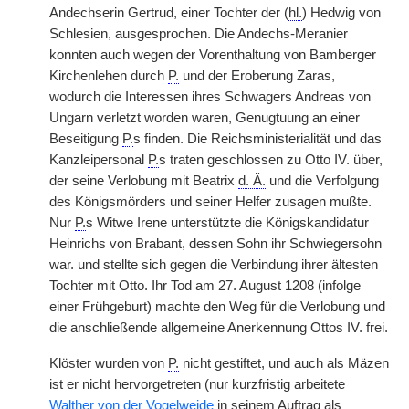
Andechserin Gertrud, einer Tochter der (
hl.
) Hedwig von
Schlesien, ausgesprochen. Die Andechs-Meranier
konnten auch wegen der Vorenthaltung von Bamberger
Kirchenlehen durch
P.
und der Eroberung Zaras,
wodurch die Interessen ihres Schwagers Andreas von
Ungarn verletzt worden waren, Genugtuung an einer
Beseitigung
P.
s finden. Die Reichsministerialität und das
Kanzleipersonal
P.
s traten geschlossen zu Otto IV. über,
der seine Verlobung mit Beatrix
d. Ä.
und die Verfolgung
des Königsmörders und seiner Helfer zusagen mußte.
Nur
P.
s Witwe Irene unterstützte die Königskandidatur
Heinrichs von Brabant, dessen Sohn ihr Schwiegersohn
war. und stellte sich gegen die Verbindung ihrer ältesten
Tochter mit Otto. Ihr Tod am 27. August 1208 (infolge
einer Frühgeburt) machte den Weg für die Verlobung und
die anschließende allgemeine Anerkennung Ottos IV. frei.
Klöster wurden von
P.
nicht gestiftet, und auch als Mäzen
ist er nicht hervorgetreten (nur kurzfristig arbeitete
Walther von der Vogelweide
in seinem Auftrag als