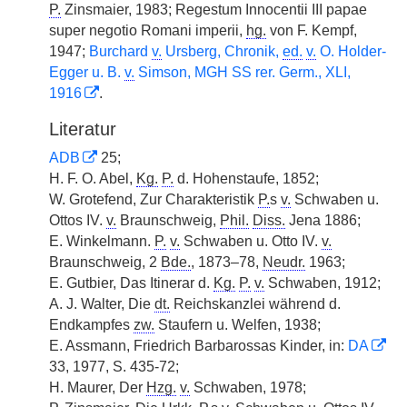
P.
Zinsmaier, 1983; Regestum Innocentii III papae
super negotio Romani imperii,
hg.
von F. Kempf,
1947;
Burchard
v.
Ursberg, Chronik,
ed.
v.
O. Holder-
Egger u. B.
v.
Simson, MGH SS rer. Germ., XLI,
1916
.
Literatur
ADB
25;
H. F. O. Abel,
Kg.
P.
d. Hohenstaufe, 1852;
W. Grotefend, Zur Charakteristik
P.
s
v.
Schwaben u.
Ottos IV.
v.
Braunschweig,
Phil.
Diss.
Jena 1886;
E. Winkelmann.
P.
v.
Schwaben u. Otto IV.
v.
Braunschweig, 2
Bde.
, 1873–78,
Neudr.
1963;
E. Gutbier, Das Itinerar d.
Kg.
P.
v.
Schwaben, 1912;
A. J. Walter, Die
dt.
Reichskanzlei während d.
Endkampfes
zw.
Staufern u. Welfen, 1938;
E. Assmann, Friedrich Barbarossas Kinder, in:
DA
33, 1977, S. 435-72;
H. Maurer, Der
Hzg.
v.
Schwaben, 1978;