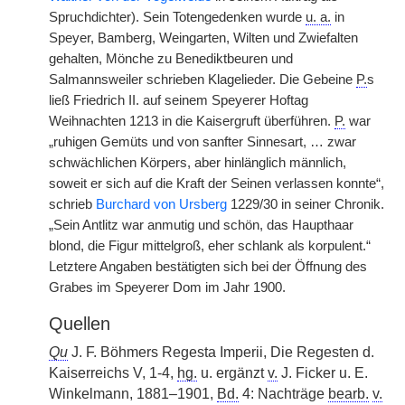
Spruchdichter). Sein Totengedenken wurde
u. a.
in
Speyer, Bamberg, Weingarten, Wilten und Zwiefalten
gehalten, Mönche zu Benediktbeuren und
Salmannsweiler schrieben Klagelieder. Die Gebeine
P.
s
ließ Friedrich II. auf seinem Speyerer Hoftag
Weihnachten 1213 in die Kaisergruft überführen.
P.
war
„ruhigen Gemüts und von sanfter Sinnesart, … zwar
schwächlichen Körpers, aber hinlänglich männlich,
soweit er sich auf die Kraft der Seinen verlassen konnte“,
schrieb
Burchard von Ursberg
1229/30 in seiner Chronik.
„Sein Antlitz war anmutig und schön, das Haupthaar
blond, die Figur mittelgroß, eher schlank als korpulent.“
Letztere Angaben bestätigten sich bei der Öffnung des
Grabes im Speyerer Dom im Jahr 1900.
Quellen
Qu
J. F. Böhmers Regesta Imperii, Die Regesten d.
Kaiserreichs V, 1-4,
hg.
u. ergänzt
v.
J. Ficker u. E.
Winkelmann, 1881–1901,
Bd.
4: Nachträge
bearb.
v.