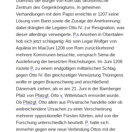
Übertritts der Bürger von Köln das ökonomische
Zentrum des Gegenkönigtums. In geheimen
Verhandlungen mit dem Papst erreichte er 1207 seine
Lösung vom Bann sowie die Zusage der Anerkennung;
dabei drängten die Legaten Otto IV. zur Resignation, was
dieser allerdings verweigerte.
P.
s Ansehen in Oberitalien
hob sich jetzt schlagartig: Als sein Legat Wolfger von
Aquileia im Mai/Juni 1208 von Rom zurückkehrend
mehrere Kommunen besuchte, versprach Siena die
Auslieferung der besetzten Reichsburgen. Im Juni 1208
rüstete
P.
zu einem endgültigen militärischen Schlag
gegen Otto IV. Bei gleichzeitiger Verwüstung Thüringens
wollte er gegen Braunschweig und anschließend
Dänemark ziehen, als er am 21. Juni in der Bamberger
Pfalz von
Pfalzgf.
Otto
v.
Wittelsbach ermordet wurde.
Ob
Pfalzgf.
Otto allein aus Privatrache handelte oder ob
weitreichendere Ursachen zu einer Verschwörung
mehrerer oppositioneller Fürsten führten, wird von der
Forschung unterschiedlich beurteilt.
P.
hatte sich
immerhin gegen eine neue Verbindung Ottos mit der