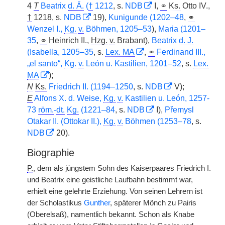
4
T
Beatrix
d. Ä.
(
†
1212
, s.
NDB
I,
⚭
Ks.
Otto IV.,
†
1218, s.
NDB
19),
Kunigunde (1202–48
,
⚭
Wenzel I.,
Kg.
v.
Böhmen, 1205–53
),
Maria (1201–
35
,
⚭
Heinrich II.,
Hzg.
v.
Brabant),
Beatrix
d. J.
(Isabella, 1205–35
, s.
Lex. MA
,
⚭
Ferdinand III.,
„el santo“,
Kg.
v.
León u. Kastilien, 1201–52
, s.
Lex.
MA
);
N
Ks.
Friedrich II. (1194–1250
, s.
NDB
V);
E
Alfons X. d. Weise,
Kg.
v.
Kastilien u. León, 1257-
73
röm.
-
dt.
Kg.
(1221–84
, s.
NDB
I),
Přemysl
Otakar II. (Ottokar II.),
Kg.
v.
Böhmen (1253–78
, s.
NDB
20).
Biographie
P.
, dem als jüngstem Sohn des Kaiserpaares Friedrich I.
und Beatrix eine geistliche Laufbahn bestimmt war,
erhielt eine gelehrte Erziehung. Von seinen Lehrern ist
der Scholastikus
Gunther
, späterer Mönch zu Pairis
(Oberelsaß), namentlich bekannt. Schon als Knabe