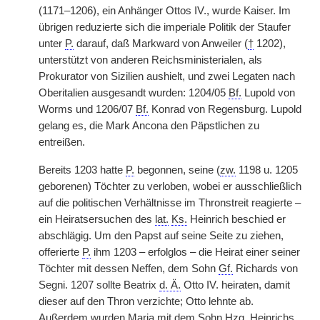
(1171–1206), ein Anhänger Ottos IV., wurde Kaiser. Im
übrigen reduzierte sich die imperiale Politik der Staufer
unter
P.
darauf, daß Markward von Anweiler (
†
1202),
unterstützt von anderen Reichsministerialen, als
Prokurator von Sizilien aushielt, und zwei Legaten nach
Oberitalien ausgesandt wurden: 1204/05
Bf.
Lupold von
Worms und 1206/07
Bf.
Konrad von Regensburg. Lupold
gelang es, die Mark Ancona den Päpstlichen zu
entreißen.
Bereits 1203 hatte
P.
begonnen, seine (
zw.
1198 u. 1205
geborenen) Töchter zu verloben, wobei er ausschließlich
auf die politischen Verhältnisse im Thronstreit reagierte –
ein Heiratsersuchen des
lat.
Ks.
Heinrich beschied er
abschlägig. Um den Papst auf seine Seite zu ziehen,
offerierte
P.
ihm 1203 – erfolglos – die Heirat einer seiner
Töchter mit dessen Neffen, dem Sohn
Gf.
Richards von
Segni. 1207 sollte Beatrix
d. Ä.
Otto IV. heiraten, damit
dieser auf den Thron verzichte; Otto lehnte ab.
Außerdem wurden Maria mit dem Sohn
Hzg.
Heinrichs