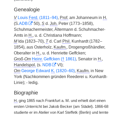
Genealogie
V
Louis
Ferd.
(1811–94)
,
Prof.
am Johanneum in
H.
(S.
ADB
50),
S
d.
Joh.
Peter (1773–1858),
Schuhmachermeister, Ältermann d. Schuhmacher-
Amts in
H.
, u. d. Christiana Hoffmann;
M
Ida (1823–70),
T
d. Carl
Phil.
Kunhardt (1782–
1854), aus Osterholz,
Kaufm.
, Drogengroßhändler,
Oberalter in
H.
, u. d. Henriette Geffcken;
Groß-Om
Heinr.
Geffcken (
†
1861)
, Senator in
H.
,
Handelspol.
(s.
NDB
VI);
Om
George Edward
K.
(1820–60)
,
Kaufm.
in New
York (Nachkommen gründen Reederei u. Kunhardt-
Linie); - ledig.
Biographie
H.
ging 1865 nach Frankfurt a. M. und erhielt dort einen
ersten Unterricht bei Jakob Becker (am Städel). 1866-68
studierte er im Atelier
|
von Karl Steffetk (Berlin) und lernte