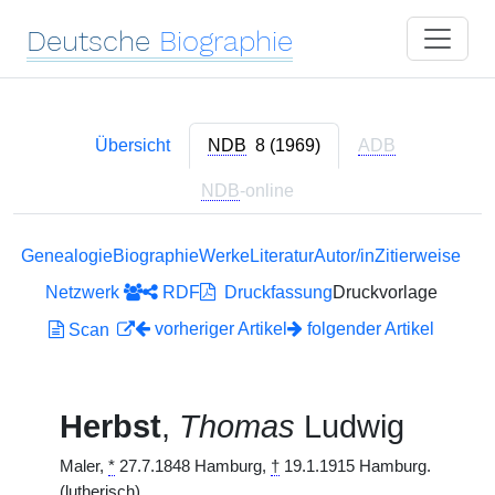
Deutsche
Biographie
Übersicht
NDB
8 (1969)
ADB
NDB
-online
Genealogie
Biographie
Werke
Literatur
Autor/in
Zitierweise
Netzwerk
RDF
Druckfassung
Druckvorlage
vorheriger Artikel
folgender Artikel
Scan
Herbst
,
Thomas
Ludwig
Maler,
*
27.7.1848 Hamburg,
†
19.1.1915 Hamburg.
(lutherisch)