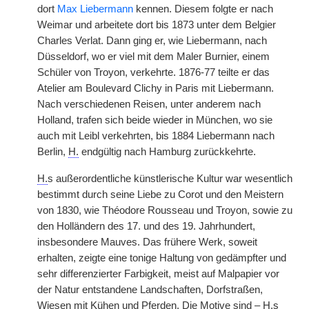
dort
Max Liebermann
kennen. Diesem folgte er nach
Weimar und arbeitete dort bis 1873 unter dem Belgier
Charles Verlat. Dann ging er, wie Liebermann, nach
Düsseldorf, wo er viel mit dem Maler Burnier, einem
Schüler von Troyon, verkehrte. 1876-77 teilte er das
Atelier am Boulevard Clichy in Paris mit Liebermann.
Nach verschiedenen Reisen, unter anderem nach
Holland, trafen sich beide wieder in München, wo sie
auch mit Leibl verkehrten, bis 1884 Liebermann nach
Berlin,
H.
endgültig nach Hamburg zurückkehrte.
H.
s außerordentliche künstlerische Kultur war wesentlich
bestimmt durch seine Liebe zu Corot und den Meistern
von 1830, wie Théodore Rousseau und Troyon, sowie zu
den Holländern des 17. und des 19. Jahrhundert,
insbesondere Mauves. Das frühere Werk, soweit
erhalten, zeigte eine tonige Haltung von gedämpfter und
sehr differenzierter Farbigkeit, meist auf Malpapier vor
der Natur entstandene Landschaften, Dorfstraßen,
Wiesen mit Kühen und Pferden. Die Motive sind –
H.
s