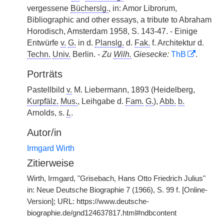
vergessene
Bücherslg.
, in: Amor Librorum,
Bibliographic and other essays, a tribute to Abraham
Horodisch, Amsterdam 1958, S. 143-47. - Einige
Entwürfe
v.
G.
in d.
Planslg.
d.
Fak.
f. Architektur d.
Techn.
Univ.
Berlin. -
Zu
Wilh.
Giesecke:
ThB
.
Porträts
Pastellbild
v.
M. Liebermann, 1893 (Heidelberg,
Kurpfälz.
Mus.
, Leihgabe d.
Fam.
G.
),
Abb.
b.
Arnolds, s.
L
.
Autor/in
Irmgard Wirth
Zitierweise
Wirth, Irmgard, "Grisebach, Hans Otto Friedrich Julius"
in: Neue Deutsche Biographie 7 (1966), S. 99 f. [Online-
Version]; URL: https://www.deutsche-
biographie.de/gnd124637817.html#ndbcontent