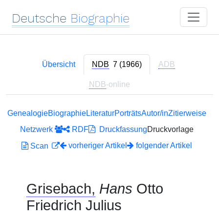
Deutsche
Biographie
Übersicht
NDB
7 (1966)
ADB
NDB
-online
Genealogie
Biographie
Literatur
Porträts
Autor/in
Zitierweise
Netzwerk
RDF
Druckfassung
Druckvorlage
vorheriger Artikel
folgender Artikel
Scan
Grisebach,
Hans
Otto
Friedrich Julius