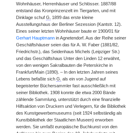
Wohnhäuser, Herrenhäuser und Schlösser. 1887/88
entstand das Kronprinzenzelt im Tiergarten, und mit
Dinklage schuf
G.
1899 das erste kleine
Ausstellungshaus der Berliner Sezession (Kantstr. 12).
Eines seiner letzten Wohnhäuser baute er 1900/01 für
Gerhart Hauptmann
in Agnetendorf. Aus der Reihe seiner
Geschäftshäuser seien das für A. W. Faber (1881/82,
Friedrichstr.), das Seidenhaus Michels (Leipziger Str.)
und das Geschäftshaus Unter den Linden 12 erwähnt,
von den wenigen Sakralbauten die Peterskirche in
Frankfurt/Main (1890). – In den letzten Jahren seines
Lebens befaßte sich
G.
als ein von Jugend auf
begeisterter Büchersammler fast ausschließlich mit
seiner Bibliothek. 1908 konnte die etwa 2000 Bände
zählende Sammlung, unterstützt durch eine finanzielle
Hilfsaktion von Druckern und Verlegern, für die Bibliothek
des Kunstgewerbemuseums (seit 1924 selbständig als
Kunstbibliothek der Staatlichen Museen) erworben
werden. Sie umfaßt europäische Buchkunst von den