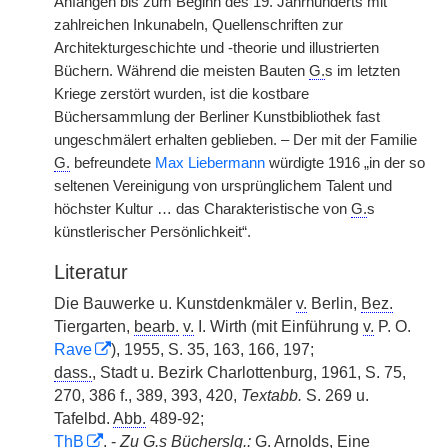
Anfängen bis zum Beginn des
|
19. Jahrhunderts mit
zahlreichen Inkunabeln, Quellenschriften zur
Architekturgeschichte und -theorie und illustrierten
Büchern. Während die meisten Bauten
G.
s im letzten
Kriege zerstört wurden, ist die kostbare
Büchersammlung der Berliner Kunstbibliothek fast
ungeschmälert erhalten geblieben. – Der mit der Familie
G.
befreundete
Max Liebermann
würdigte 1916 „in der so
seltenen Vereinigung von ursprünglichem Talent und
höchster Kultur … das Charakteristische von
G.
s
künstlerischer Persönlichkeit“.
Literatur
Die Bauwerke u. Kunstdenkmäler
v.
Berlin,
Bez.
Tiergarten,
bearb.
v.
I. Wirth (mit Einführung
v.
P. O.
Rave
), 1955, S. 35, 163, 166, 197;
dass.
, Stadt u. Bezirk Charlottenburg, 1961, S. 75,
270, 386 f., 389, 393, 420,
Textabb.
S. 269 u.
Tafelbd.
Abb.
489-92;
ThB
. -
Zu
G.
s
Bücherslg.
:
G. Arnolds, Eine