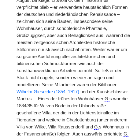
August Dinklage. Obwohl
G.
dem Historismus
verpflichtet blieb – er verwendete hauptsächlich Formen
der deutschen und niederländischen Renaissance –
zeichnen sich seine Bauten, insbesondere seine
Wohnhäuser, durch schöpferische Phantasie,
Großzügigkeit, aber auch Behaglichkeit aus, während die
meisten zeitgenössischen Architekten historische
Stilformen nur sklavisch nachahmten. Weiter war er um
sorgsame Ausführung aller architektonischen und
bildnerischen Schmuckformen wie auch der
kunsthandwerklichen Arbeiten bemüht. So ließ er den
Stuck nicht nageln, sondern wieder antragen und
modellieren. Seine Mitarbeiter waren der Bildhauer
Wilhelm Giesecke (1854–1917)
und der Kunstschlosser
Markus. – Eines der frühesten Wohnhäuser
G.
s war die
1884/85 für W. von Bode in der Uhlandstraße
geschaffene Villa, der die in der Lichtensteinallee im
Tiergarten und weitere in Charlottenburg (unter anderem
Villa von Wilke, Villa Raussendorff und
G.
s Wohnhaus in
der Fasanenstraße) folgten. Auch auswärts errichtete
G.