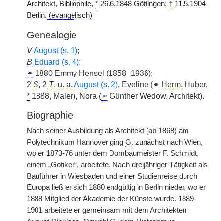
Architekt, Bibliophile,
*
26.6.1848 Göttingen,
†
11.5.1904
Berlin.
(evangelisch)
Genealogie
V
August (s. 1)
;
B
Eduard (s. 4)
;
⚭
1880 Emmy Hensel (1858–1936);
2
S
, 2
T
,
u. a.
August (s. 2)
, Eveline (⚭
Herm.
Huber,
*
1888, Maler), Nora (
⚭
Günther Wedow, Architekt).
Biographie
Nach seiner Ausbildung als Architekt (ab 1868) am
Polytechnikum Hannover ging
G.
zunächst nach Wien,
wo er 1873-76 unter dem Dombaumeister F. Schmidt,
einem „Gotiker“, arbeitete. Nach dreijähriger Tätigkeit als
Bauführer in Wiesbaden und einer Studienreise durch
Europa ließ er sich 1880 endgültig in Berlin nieder, wo er
1888 Mitglied der Akademie der Künste wurde. 1889-
1901 arbeitete er gemeinsam mit dem Architekten