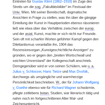
Eintreten für
Gustav Klimt (1862–1918)
im Zuge des
Streits um die
sog.
„Fakultätsbilder“ im Festsaal der
Univ.
Wien. Mit seiner Bereitschaft, dogmatische
Ansichten in Frage zu stellen, was ihn über die gängige
Einteilung der Kunst in Hauptperioden ebenso räsonieren
ließ wie etwa über das Verhältnis zwischen der
europ.
und der
asiat.
Kunst, machte er sich nicht nur Freunde.
Sein oft mit scharfen Worten geführter Kampf gegen den
Dilettantismus veranlaßte ihn, 1904 das
Rezensionsorgan „Kunstgeschichtliche Anzeigen“ zu
gründen, wo er gegen den „breiten Wortschwall und
seichten Unverstand“ der Kollegenschaft anschrieb.
Demgegenüber wird er von seinen Schülern, wie
u. a.
Julius
v.
Schlosser
,
Hans Tietze
und
Max Dvořák
,
durchwegs als umgängliche und warmherzige
Persönlichkeit beschrieben.
W.
, der für
Johann Wolfgang
v.
Goethe
ebenso wie für
Richard Wagner
schwärmte,
pflegte zeitlebens
botan.
Studien, war literarisch tätig und
nahm noch im fortgeschrittenen Alter Mal- und
Zeichenunterricht.