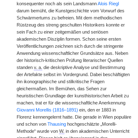
konsequenter noch als sein Landsmann
Alois Riegl
darum bemüht, die Kunstgeschichte vom Vorwurf des
Schwärmertums zu befreien. Mit dem methodischen
Rüstzeug des streng geschulten Historikers konnte er
sein Fach zu einer zeitgemäßen und seriösen
akademischen Disziplin formen. Schon seine ersten
Veröffentlichungen zeichnen sich durch die stringente
Anwendung wissenschaftlicher Grundsätze aus. Neben
der historisch-kritischen Prüfung literarischer Quellen
standen
v. a.
die deskriptive Analyse und Bestimmung
der Artefakte selbst im Vordergrund. Dabei beschäftigten
ihn ikonographische und stilkritische Fragen
gleichermaßen. Im Bemühen, das Sehen zur
heuristischen Grundlage der kunsthistorischen Arbeit zu
machen, trat er für die wissenschaftliche Anerkennung
Giovanni Morellis (1816–1891)
ein, den er 1883 in
Florenz kennengelernt hatte. Die gerade in Wien populäre
und schon von
Thausing
hochgeschätzte „Morelli-
Methode“ wurde von
W.
in den akademischen Unterricht