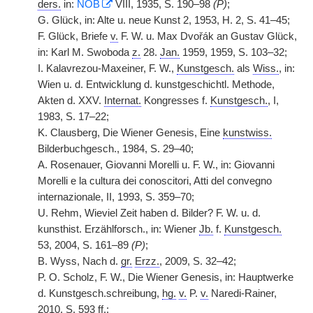
ders.
in:
NÖB
VIII, 1935, S. 190–98
(P)
;
G. Glück, in: Alte u. neue Kunst 2, 1953, H. 2, S. 41–45;
F. Glück, Briefe
v.
F. W. u. Max Dvořák an Gustav Glück,
in: Karl M. Swoboda
z.
28.
Jan.
1959, 1959, S. 103–32;
I. Kalavrezou-Maxeiner, F. W.,
Kunstgesch.
als
Wiss.
, in:
Wien u. d. Entwicklung d. kunstgeschichtl. Methode,
Akten d. XXV.
Internat.
Kongresses f.
Kunstgesch.
, I,
1983, S. 17–22;
K. Clausberg, Die Wiener Genesis, Eine
kunstwiss.
Bilderbuchgesch., 1984, S. 29–40;
A. Rosenauer, Giovanni Morelli u. F. W., in: Giovanni
Morelli e la cultura dei conoscitori, Atti del convegno
internazionale, II, 1993, S. 359–70;
U. Rehm, Wieviel Zeit haben d. Bilder? F. W. u. d.
kunsthist. Erzählforsch., in: Wiener
Jb.
f.
Kunstgesch.
53, 2004, S. 161–89
(P)
;
B. Wyss, Nach d.
gr.
Erzz.
, 2009, S. 32–42;
P. O. Scholz, F. W., Die Wiener Genesis, in: Hauptwerke
d. Kunstgesch.schreibung,
hg.
v.
P.
v.
Naredi-Rainer,
2010, S. 593 ff.;