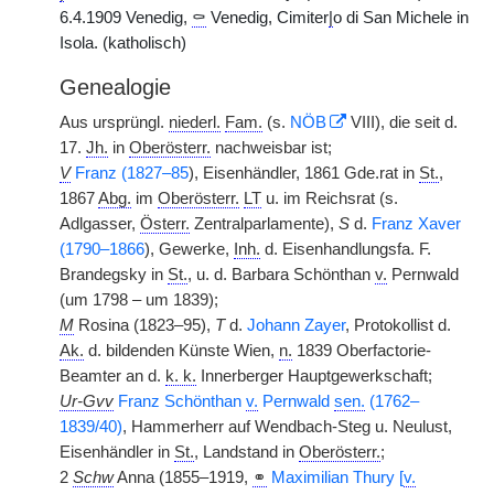
6.4.1909 Venedig,
⚰
Venedig, Cimiter
|
o di San Michele in
Isola. (katholisch)
Genealogie
Aus ursprüngl.
niederl.
Fam.
(s.
NÖB
VIII), die seit d.
17.
Jh.
in
Oberösterr.
nachweisbar ist;
V
Franz (1827–85
), Eisenhändler, 1861 Gde.rat in
St.
,
1867
Abg.
im
Oberösterr.
LT
u. im Reichsrat (s.
Adlgasser,
Österr.
Zentralparlamente),
S
d.
Franz Xaver
(1790–1866
), Gewerke,
Inh.
d. Eisenhandlungsfa. F.
Brandegsky in
St.
, u. d. Barbara Schönthan
v.
Pernwald
(um 1798 – um 1839);
M
Rosina (1823–95),
T
d.
Johann Zayer
, Protokollist d.
Ak.
d. bildenden Künste Wien,
n.
1839 Oberfactorie-
Beamter an d.
k. k.
Innerberger Hauptgewerkschaft;
Ur-Gvv
Franz Schönthan
v.
Pernwald
sen.
(1762–
1839/40)
, Hammerherr auf Wendbach-Steg u. Neulust,
Eisenhändler in
St.
, Landstand in
Oberösterr.
;
2
Schw
Anna (1855–1919,
⚭
Maximilian Thury [
v.