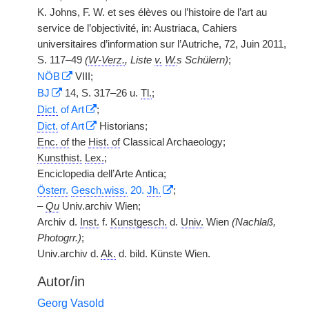
K. Johns, F. W. et ses élèves ou l’histoire de l’art au
service de l’objectivité, in: Austriaca, Cahiers
universitaires d’information sur l’Autriche, 72, Juin 2011,
S. 117–49
(
W-Verz.
, Liste
v.
W.
s Schülern)
;
NÖB
VIII;
BJ
14, S. 317–26 u.
Tl.
;
Dict.
of Art
;
Dict.
of Art
Historians;
Enc. of
the
Hist. of
Classical Archaeology;
Kunsthist.
Lex.
;
Enciclopedia dell’Arte Antica;
Österr.
Gesch.wiss.
20.
Jh.
;
–
Qu
Univ.archiv Wien;
Archiv d.
Inst.
f.
Kunstgesch.
d.
Univ.
Wien
(Nachlaß,
Photogrr.)
;
Univ.archiv d.
Ak.
d. bild. Künste Wien.
Autor/in
Georg Vasold