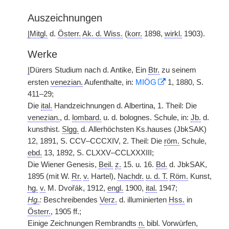
Auszeichnungen
|
Mitgl.
d.
Österr.
Ak. d. Wiss.
(
korr.
1898,
wirkl.
1903).
Werke
|
Dürers Studium nach d. Antike, Ein
Btr.
zu seinem
ersten
venezian.
Aufenthalte, in:
MIÖG
1, 1880, S.
411–29;
Die
ital.
Handzeichnungen d. Albertina, 1. Theil: Die
venezian.
, d.
lombard.
u. d. bolognes. Schule, in:
Jb.
d.
kunsthist.
Slgg.
d. Allerhöchsten Ks.hauses (JbkSAK)
12, 1891, S. CCV–CCCXIV, 2. Theil: Die
röm.
Schule,
ebd.
13, 1892, S. CLXXV–CCLXXXIII;
Die Wiener Genesis,
Beil.
z.
15. u. 16.
Bd.
d. JbkSAK,
1895 (mit W.
Rr.
v.
Hartel),
Nachdr.
u. d. T.
Röm.
Kunst,
hg.
v.
M. Dvořák, 1912,
engl.
1900,
ital.
1947;
Hg.
:
Beschreibendes
Verz.
d. illuminierten
Hss.
in
Österr.
, 1905 ff.;
Einige Zeichnungen Rembrandts
n.
bibl. Vorwürfen,