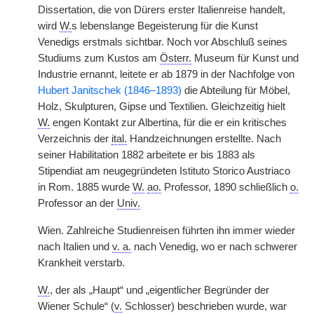
Dissertation, die von Dürers erster Italienreise handelt,
wird
W.
s lebenslange Begeisterung für die Kunst
Venedigs erstmals sichtbar. Noch vor Abschluß seines
Studiums zum Kustos am
Österr.
Museum für Kunst und
Industrie ernannt, leitete er ab 1879 in der Nachfolge von
Hubert Janitschek (1846–1893)
die Abteilung für Möbel,
Holz, Skulpturen, Gipse und Textilien. Gleichzeitig hielt
W.
engen Kontakt zur Albertina, für die er ein kritisches
Verzeichnis der
ital.
Handzeichnungen erstellte. Nach
seiner Habilitation 1882 arbeitete er bis 1883 als
Stipendiat am neugegründeten Istituto Storico Austriaco
in Rom. 1885 wurde
W.
ao.
Professor, 1890 schließlich
o.
Professor an der
Univ.
Wien. Zahlreiche Studienreisen führten ihn immer wieder
nach Italien und
v. a.
nach Venedig, wo er nach schwerer
Krankheit verstarb.
W.
, der als „Haupt“ und „eigentlicher Begründer der
Wiener Schule“ (
v.
Schlosser) beschrieben wurde, war