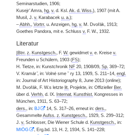
Seminarstudien, 1906;
Kusejr’ Amra,
hg.
v.
d. Ksl.
Ak. d. Wiss.
), 1907 (mit A.
Musil, J.
v.
Karabacek
u. a.
);
–
Abhh.
,
Vortrr.
u. Anzeigen,
hg.
v.
M. Dvořák, 1913;
Goethes Pandora, mit e. Schluss
v.
F. W., 1932.
Literatur
|
Btrr.
z.
Kunstgesch.
, F.
W.
gewidmet
v.
e. Kreise
v.
Freunden u Schülern, 1903 (
FS
);
H. Tietze, in: Kunstchronik
NF
20, 1908/09,
Sp.
369–72;
V. Kramár ̌, in: Volné sme ˘ ry 13, 1909, S. 211–14,
engl.
in: Journal of Art Historiography 8, June 2013 (online);
M. Dvořák, F. W.s letzte
lit.
Projekte, in: Offizieller
Ber.
über d.
Verhh.
d. IX.
Internat.
Kunsthist.
Kongresses in
München, 1911, S. 63–72;
ders.
, in:
BJ
14, S. 317–26, erneut in:
ders.
,
Gesammelte
Aufss.
z.
Kunstgesch.
, 1929, S. 299–312;
J.
v.
Schlosser, Die Wiener Schule d.
Kunstgesch.
, in:
MIÖG
, Erg.bd. 13, H. 2, 1934, S. 141–228;