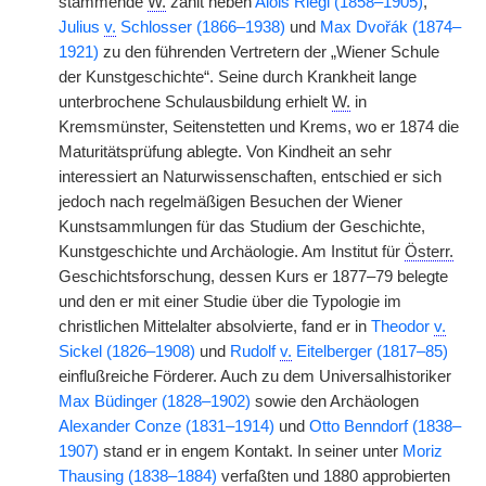
stammende
W.
zählt neben
Alois Riegl (1858–1905)
,
Julius
v.
Schlosser (1866–1938)
und
Max Dvořák (1874–
1921)
zu den führenden Vertretern der „Wiener Schule
der Kunstgeschichte“. Seine durch Krankheit lange
unterbrochene Schulausbildung erhielt
W.
in
Kremsmünster, Seitenstetten und Krems, wo er 1874 die
Maturitätsprüfung ablegte. Von Kindheit an sehr
interessiert an Naturwissenschaften, entschied er sich
jedoch nach regelmäßigen Besuchen der Wiener
Kunstsammlungen für das Studium der Geschichte,
Kunstgeschichte und Archäologie. Am Institut für
Österr.
Geschichtsforschung, dessen Kurs er 1877–79 belegte
und den er mit einer Studie über die Typologie im
christlichen Mittelalter absolvierte, fand er in
Theodor
v.
Sickel (1826–1908)
und
Rudolf
v.
Eitelberger (1817–85)
einflußreiche Förderer. Auch zu dem Universalhistoriker
Max Büdinger (1828–1902)
sowie den Archäologen
Alexander Conze (1831–1914)
und
Otto Benndorf (1838–
1907)
stand er in engem Kontakt. In seiner unter
Moriz
Thausing (1838–1884)
verfaßten und 1880 approbierten