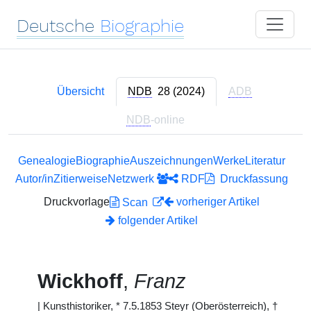
Deutsche
Biographie
Übersicht
NDB
28 (2024)
ADB
NDB
-online
Genealogie
Biographie
Auszeichnungen
Werke
Literatur
Autor/in
Zitierweise
Netzwerk
RDF
Druckfassung
Druckvorlage
vorheriger Artikel
Scan
folgender Artikel
Wickhoff
,
Franz
|
Kunsthistoriker, * 7.5.1853 Steyr (Oberösterreich), †