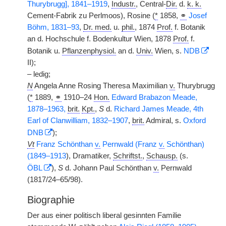
Thurybrugg], 1841–1919
,
Industr.
, Central-
Dir.
d.
k. k.
Cement-Fabrik zu Perlmoos), Rosine (
*
1858,
⚭
Josef
Böhm, 1831–93
,
Dr. med.
u.
phil.
, 1874
Prof.
f. Botanik
an d. Hochschule f. Bodenkultur Wien, 1878
Prof.
f.
Botanik u.
Pflanzenphysiol.
an d.
Univ.
Wien, s.
NDB
II);
– ledig;
N
Angela Anne Rosing Theresa Maximilian
v.
Thurybrugg
(
*
1889,
⚭
1910–24
Hon.
Edward Brabazon Meade,
1878–1963,
brit.
Kpt.
,
S
d.
Richard James Meade, 4th
Earl of Clanwilliam, 1832–1907
,
brit.
Admiral, s.
Oxford
DNB
);
Vt
Franz Schönthan
v.
Pernwald (Franz
v.
Schönthan)
(1849–1913
), Dramatiker,
Schriftst.
,
Schausp.
(s.
ÖBL
),
S
d. Johann Paul Schönthan
v.
Pernwald
(1817/24–65/98).
Biographie
Der aus einer politisch liberal gesinnten Familie