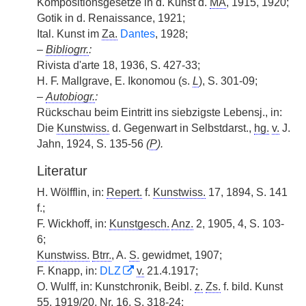
Kompositionsgesetze in d. Kunst d.
MA
, 1915, 1920;
Gotik in d. Renaissance, 1921;
Ital. Kunst im
Za.
Dantes
, 1928;
–
Bibliogrr.
:
Rivista d'arte 18, 1936, S. 427-33;
H. F. Mallgrave, E. Ikonomou (s.
L
), S. 301-09;
–
Autobiogr.
:
Rückschau beim Eintritt ins siebzigste Lebensj., in:
Die
Kunstwiss.
d. Gegenwart in Selbstdarst.,
hg.
v.
J.
Jahn, 1924, S. 135-56
(
P
).
Literatur
H. Wölfflin, in:
Repert.
f.
Kunstwiss.
17, 1894, S. 141
f.;
F. Wickhoff, in:
Kunstgesch.
Anz.
2, 1905, 4, S. 103-
6;
Kunstwiss.
Btrr.
, A.
S.
gewidmet, 1907;
F. Knapp, in:
DLZ
v.
21.4.1917;
O. Wulff, in: Kunstchronik, Beibl.
z.
Zs.
f. bild. Kunst
55, 1919/20,
Nr.
16, S. 318-24;