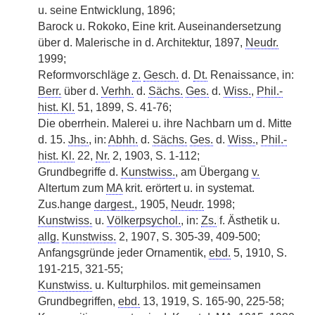
u. seine Entwicklung, 1896;
Barock u. Rokoko, Eine krit. Auseinandersetzung
über d. Malerische in d. Architektur, 1897,
Neudr.
1999;
Reformvorschläge
z.
Gesch.
d.
Dt.
Renaissance, in:
Berr.
über d.
Verhh.
d.
Sächs.
Ges.
d.
Wiss.
,
Phil.-
hist. Kl.
51, 1899, S. 41-76;
Die oberrhein. Malerei u. ihre Nachbarn um d. Mitte
d. 15.
Jhs.
, in:
Abhh.
d.
Sächs.
Ges.
d.
Wiss.
,
Phil.-
hist. Kl.
22,
Nr.
2, 1903, S. 1-112;
Grundbegriffe d.
Kunstwiss.
, am Übergang
v.
Altertum zum
MA
krit. erörtert u. in systemat.
Zus.hange
dargest.
, 1905,
Neudr.
1998;
Kunstwiss.
u.
Völkerpsychol.
, in:
Zs.
|
f. Ästhetik u.
allg.
Kunstwiss.
2, 1907, S. 305-39, 409-500;
Anfangsgründe jeder Ornamentik,
ebd.
5, 1910, S.
191-215, 321-55;
Kunstwiss.
u. Kulturphilos. mit gemeinsamen
Grundbegriffen,
ebd.
13, 1919, S. 165-90, 225-58;