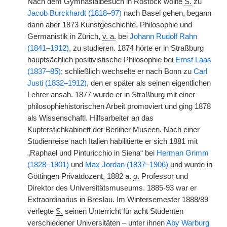
Nach dem Gymnasialbesuch in Rostock wollte
S.
zu
Jacob Burckhardt (1818–97)
nach Basel gehen, begann
dann aber 1873 Kunstgeschichte, Philosophie und
Germanistik in Zürich,
v. a.
bei
Johann Rudolf Rahn
(1841–1912)
, zu studieren. 1874 hörte er in Straßburg
hauptsächlich positivistische Philosophie bei
Ernst Laas
(1837–85)
; schließlich wechselte er nach Bonn zu
Carl
Justi (1832–1912)
, den er später als seinen eigentlichen
Lehrer ansah. 1877 wurde er in Straßburg mit einer
philosophiehistorischen Arbeit promoviert und ging 1878
als Wissenschaftl. Hilfsarbeiter an das
Kupferstichkabinett der Berliner Museen. Nach einer
Studienreise nach Italien habilitierte er sich 1881 mit
„Raphael und Pinturicchio in Siena“ bei
Herman Grimm
(1828–1901)
und
Max Jordan (1837–1906)
und wurde in
Göttingen Privatdozent, 1882 a.
o.
Professor und
Direktor des Universitätsmuseums. 1885-93 war er
Extraordinarius in Breslau. Im Wintersemester 1888/89
verlegte
S.
seinen Unterricht für acht Studenten
verschiedener Universitäten – unter ihnen
Aby Warburg