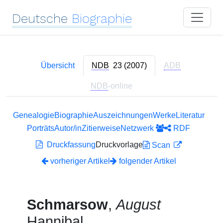
Deutsche
Biographie
Übersicht
NDB
23 (2007)
ADB
NDB
-online
Genealogie
Biographie
Auszeichnungen
Werke
Literatur
Porträts
Autor/in
Zitierweise
Netzwerk
RDF
Druckfassung
Druckvorlage
Scan
vorheriger Artikel
folgender Artikel
Schmarsow
,
August
Hannibal