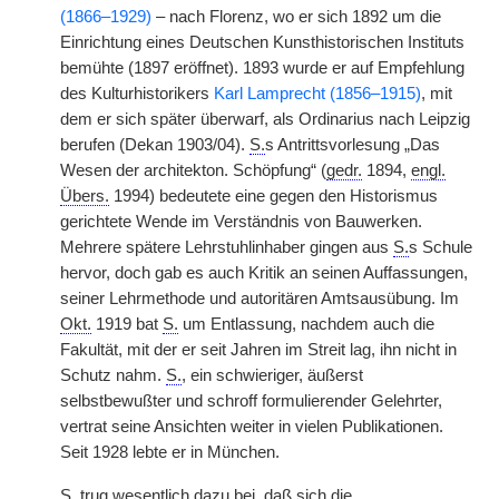
(1866–1929)
– nach Florenz, wo er sich 1892 um die
Einrichtung eines Deutschen Kunsthistorischen Instituts
bemühte (1897 eröffnet). 1893 wurde er auf Empfehlung
des Kulturhistorikers
Karl Lamprecht (1856–1915)
, mit
dem er sich später überwarf, als Ordinarius nach Leipzig
berufen (Dekan 1903/04).
S.
s Antrittsvorlesung „Das
Wesen der architekton. Schöpfung“ (
gedr.
1894,
engl.
Übers.
1994) bedeutete eine gegen den Historismus
gerichtete Wende im Verständnis von Bauwerken.
Mehrere spätere Lehrstuhlinhaber gingen aus
S.
s Schule
hervor, doch gab es auch Kritik an seinen Auffassungen,
seiner Lehrmethode und autoritären Amtsausübung. Im
Okt.
1919 bat
S.
um Entlassung, nachdem auch die
Fakultät, mit der er seit Jahren im Streit lag, ihn nicht in
Schutz nahm.
S.
, ein schwieriger, äußerst
selbstbewußter und schroff formulierender Gelehrter,
vertrat seine Ansichten weiter in vielen Publikationen.
Seit 1928 lebte er in München.
S.
trug wesentlich dazu bei, daß sich die