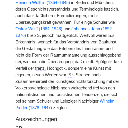
Heinrich Wölfflin (1864–1945)
in Berlin und München,
deren Geschichtsverständnis und Terminologie letztlich,
auch dank faßlicherer Formulierungen, mehr
Überzeugungskraft gewannen. Für einige Schüler wie
Oskar Wulff (1864–1946)
und
Johannes Jahn (1892–
1976)
blieb
S.
jedoch maßgeblich. Wertvoll waren
S.
s
Erkenntnis, wonach für das Verständnis von Baukunst
die Gestaltung wie das Erleben des Innenraums und
nicht die Form der Raumummantelung ausschlaggebend
sei, wie auch die Überzeugung, daß die
dt.
Spätgotik kein
Verfall der
franz.
Hochgotik, sondern eine Kunst mit
eigenen, neuen Werten war.
S.
s Streben nach
Zusammenarbeit der Kunstgeschichtsforschung mit der
Völkerpsychologie blieb noch weitgehend frei von den
nationalistischen und rassistischen Tendenzen, die sich
bei seinem Schüler und Leipziger Nachfolger
Wilhelm
Pinder (1878–1947)
zeigten.
Auszeichnungen