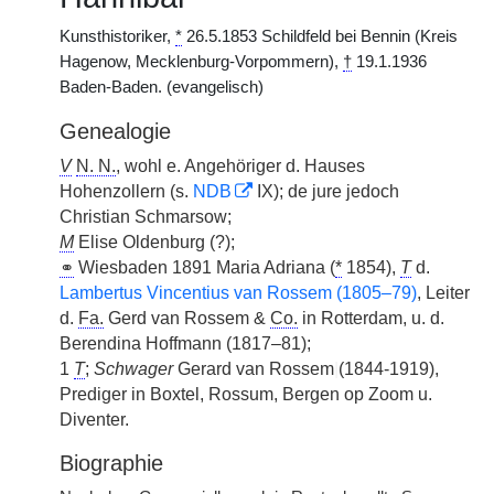
Kunsthistoriker,
*
26.5.1853 Schildfeld bei Bennin (Kreis
Hagenow, Mecklenburg-Vorpommern),
†
19.1.1936
Baden-Baden. (evangelisch)
Genealogie
V
N. N.
, wohl e. Angehöriger d. Hauses
Hohenzollern (s.
NDB
IX); de jure jedoch
Christian Schmarsow;
M
Elise Oldenburg (?);
⚭
Wiesbaden 1891 Maria Adriana (
*
1854),
T
d.
Lambertus Vincentius van Rossem (1805–79)
, Leiter
d.
Fa.
Gerd van Rossem &
Co.
in Rotterdam, u. d.
Berendina Hoffmann (1817–81);
1
T
;
Schwager
Gerard van Rossem
|
(1844-1919),
Prediger in Boxtel, Rossum, Bergen op Zoom u.
Diventer.
Biographie