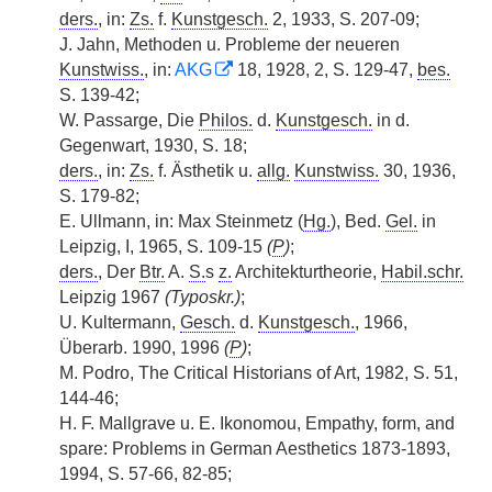
ders.
, in:
Zs.
f.
Kunstgesch.
2, 1933, S. 207-09;
J. Jahn, Methoden u. Probleme der neueren
Kunstwiss.
, in:
AKG
18, 1928, 2, S. 129-47,
bes.
S. 139-42;
W. Passarge, Die
Philos.
d.
Kunstgesch.
in d.
Gegenwart, 1930, S. 18;
ders.
, in:
Zs.
f. Ästhetik u.
allg.
Kunstwiss.
30, 1936,
S. 179-82;
E. Ullmann, in: Max Steinmetz (
Hg.
), Bed.
Gel.
in
Leipzig, I, 1965, S. 109-15
(
P
)
;
ders.
, Der
Btr.
A.
S.
s
z.
Architekturtheorie,
Habil.schr.
Leipzig 1967
(Typoskr.)
;
U. Kultermann,
Gesch.
d.
Kunstgesch.
, 1966,
Überarb. 1990, 1996
(
P
)
;
M. Podro, The Critical Historians of Art, 1982, S. 51,
144-46;
H. F. Mallgrave u. E. Ikonomou, Empathy, form, and
spare: Problems in German Aesthetics 1873-1893,
1994, S. 57-66, 82-85;