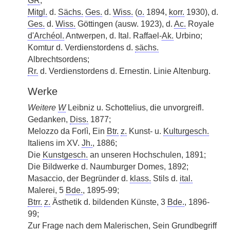
GR
;
Mitgl.
d.
Sächs.
Ges.
d.
Wiss.
(
o.
1894,
korr.
1930), d.
Ges.
d.
Wiss.
Göttingen (ausw. 1923), d.
Ac.
Royale
d'Archéol.
Antwerpen, d. Ital. Raffael-
Ak.
Urbino;
Komtur d. Verdienstordens d.
sächs.
Albrechtsordens;
Rr.
d. Verdienstordens d. Ernestin. Linie Altenburg.
Werke
Weitere
W
Leibniz u. Schottelius, die unvorgreifl.
Gedanken,
Diss.
1877;
Melozzo da Forlì, Ein
Btr.
z.
Kunst- u.
Kulturgesch.
Italiens im XV.
Jh.
, 1886;
Die
Kunstgesch.
an unseren Hochschulen, 1891;
Die Bildwerke d. Naumburger Domes, 1892;
Masaccio, der Begründer d.
klass.
Stils d.
ital.
Malerei, 5
Bde.
, 1895-99;
Btrr.
z.
Ästhetik d. bildenden Künste, 3
Bde.
, 1896-
99;
Zur Frage nach dem Malerischen, Sein Grundbegriff