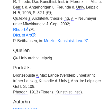
R. Thiede, Das
Kunsthist.
Inst.
in Florenz, in:
Mitt.
u.
Berr.
f. d. Angehörigen u. Freunde d.
Univ.
Leipzig,
H. 5, 1995, S. 32 f.
(
P
)
;
Qu.texte
z.
Architekturtheorie,
hg.
v.
F. Neumeyer
unter Mitwirkung
v.
J. Cepl, 2002;
Rhdb.
(
P
)
;
Dict. of Art
;
P. Betthausen, in:
Metzler Kunsthist. Lex.
;
|
Quellen
Qu
Univ.archiv Leipzig.
Porträts
Bronzebüste
v.
Max Lange (Verbleib unbekannt,
früher Leipzig, Kustodie d.
Univ.
),
Abb.
in: Leipziger
Gel I, S. 109;
Photogr.
, 1913 (Florenz,
Kunsthist.
Inst.
).
Autor/in