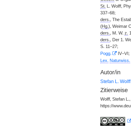
St.
L. Wolff, Phy
337–68;
ders.
, The Estab
(
Hg.
), Weimar 
ders.
, M. W.
z.
1
ders.
, Der 1. We
S. 11–27;
Pogg.
IV–VI;
Lex.
Naturwiss.
Autor/in
Stefan L. Wolff
Zitierweise
Wolff, Stefan L
https://www.de