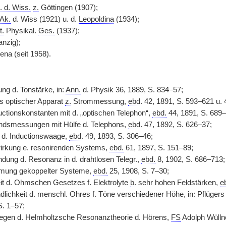
. d. Wiss.
z.
Göttingen (1907);
Ak.
d. Wiss (1921) u. d.
Leopoldina
(1934);
t.
Physikal.
Ges.
(1937);
nzig);
ena (seit 1958).
ng d. Tonstärke, in:
Ann.
d. Physik 36, 1889, S. 834–57;
s optischer Apparat
z.
Strommessung,
ebd.
42, 1891, S. 593–621 u. 
ctionskonstanten mit d. „optischen Telephon“,
ebd.
44, 1891, S. 689–
ndsmessungen mit Hülfe d. Telephons,
ebd.
47, 1892, S. 626–37;
 d. Inductionswaage,
ebd.
49, 1893, S. 306–46;
irkung e. resonirenden Systems,
ebd.
61, 1897, S. 151–89;
dung d. Resonanz in d. drahtlosen Telegr.,
ebd.
8, 1902, S. 686–713;
mmung gekoppelter Systeme,
ebd.
25, 1908, S. 7–30;
eit d. Ohmschen Gesetzes f. Elektrolyte
b.
sehr hohen Feldstärken,
e
dlichkeit d. menschl. Ohres f. Töne verschiedener Höhe, in: Pflügers
S. 1–57;
egen d. Helmholtzsche Resonanztheorie d. Hörens,
FS
Adolph Wülln