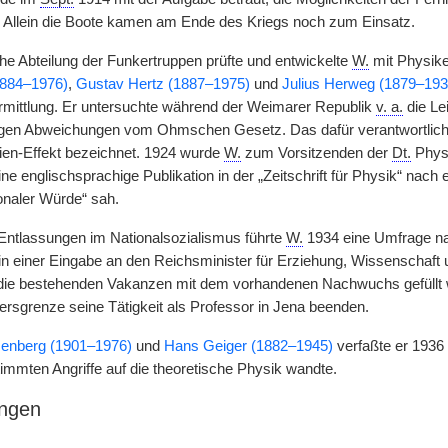
 Allein die Boote kamen am Ende des Kriegs noch zum Einsatz.
che Abteilung der Funkertruppen prüfte und entwickelte
W.
mit Physike
1884–1976)
,
Gustav Hertz (1887–1975)
und
Julius Herweg (1879–193
mittlung. Er untersuchte während der Weimarer Republik
v. a.
die Lei
n Abweichungen vom Ohmschen Gesetz. Das dafür verantwortliche Ve
ien-Effekt bezeichnet. 1924 wurde
W.
zum Vorsitzenden der
Dt.
Physi
ne englischsprachige Publikation in der „Zeitschrift für Physik“ nach
onaler Würde“ sah.
Entlassungen im Nationalsozialismus führte
W.
1934 eine Umfrage na
in einer Eingabe an den Reichsminister für Erziehung, Wissenschaft 
 die bestehenden Vakanzen mit dem vorhandenen Nachwuchs gefüllt 
ersgrenze seine Tätigkeit als Professor in Jena beenden.
enberg (1901–1976)
und
Hans Geiger (1882–1945)
verfaßte er 1936 
timmten Angriffe auf die theoretische Physik wandte.
ngen