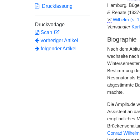
Hamburg. Bügers
Druckfassung
E
Renate (1937
Vt
Wilhelm (s. 1
Druckvorlage
Verwandter
Karl
Scan
Biographie
vorheriger Artikel
folgender Artikel
Nach dem Abitur
wechselte nach
Wintersemester
Bestimmung der 
Resonator als E
abgestimmte Bar
machte.
Die Amplitude wa
Assistent an das
empfindliches M
Brückenschaltun
Conrad Wilhelm