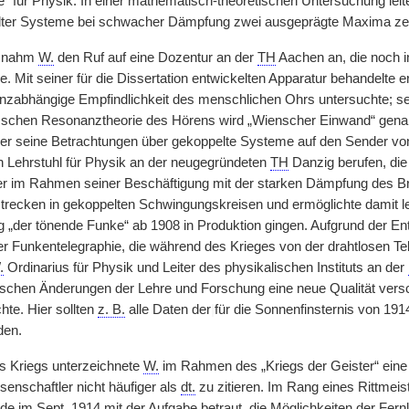
“ für Physik. In einer mathematisch-theoretischen Untersuchung le
ter Systeme bei schwacher Dämpfung zwei ausgeprägte Maxima zeigt
9 nahm
W.
den Ruf auf eine Dozentur an der
TH
Aachen an, die noch i
. Mit seiner für die Dissertation entwickelten Apparatur behandelte 
uenzabhängige Empfindlichkeit des menschlichen Ohrs untersuchte; se
zschen Resonanztheorie des Hörens wird „Wienscher Einwand“ genannt
s er seine Betrachtungen über gekoppelte Systeme auf den Sender v
n Lehrstuhl für Physik an der neugegründeten
TH
Danzig berufen, di
er im Rahmen seiner Beschäftigung mit der starken Dämpfung des B
recken in gekoppelten Schwingungskreisen und ermöglichte damit le
 „der tönende Funke“ ab 1908 in Produktion gingen. Aufgrund der E
er Funkentelegraphie, die während des Krieges von der drahtlosen Te
.
Ordinarius für Physik und Leiter des physikalischen Instituts an der
ischen Änderungen der Lehre und Forschung eine neue Qualität versc
hte. Hier sollten
z. B.
alle Daten der
|
für die Sonnenfinsternis von 19
den.
s Kriegs unterzeichnete
W.
im Rahmen des „Kriegs der Geister“ eine
enschaftler nicht häufiger als
dt.
zu zitieren. Im Rang eines Rittmeis
urde im
Sept.
1914 mit der Aufgabe betraut, die Möglichkeiten der Fer