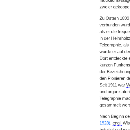
Induktionswaage
zweier gekoppel
Zu Ostern 189
verbunden wurde
als er die freq
in der Helmholt
Telegraphie, al
wurde er auf de
Dort entdeckte 
kurzen Funkenst
der Bezeichnung
den Pionieren d
Seit 1911 war
W
und organisator
Telegraphie mac
gesammelt wer
Nach Beginn de
1928)
,
engl.
Wiss
beteiligt und w