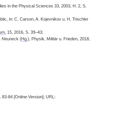
ies in the Physical Sciences 33, 2003, H. 2, S.
ic, in: C. Carson, A. Kojevnikov u. H. Trischler
urn.
15, 2016, S. 39–43;
G. Neuneck (
Hg.
), Physik, Militär u. Frieden, 2018,
. 83-84 [Online-Version]; URL: