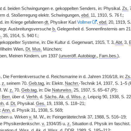
tät d. beiden Schwingungen e. gekoppelten Senders, in: Physikal.
Zs.
7
rm d. Stoßerregung elektr. Schwingungen,
ebd.
11, 1910, S. 76 f.;
. im Kriege gefallenen
dt.
Physiker Karl
Vollmer
,
ebd.
20, 1919, S
elegr. Ausbreitungsversuche
b.
Gelegenheit d. Sonnenfinsternis am 21
.
35, 1914, S. 940 f.;
koppelter Systeme, in: Die Kultur d. Gegenwart, 1915, T. 3,
Abt.
3,
B
ilhelm Wien,
Dt.
Mus.
München;
en, Meinen Kindern, um 1937 (
unveröff.
Autobiogr.
,
Fam.bes.
).
 Die Fernlenkversuche d. Reichsmarine in d. Jahren 1916/18, in:
Zs
.
z.
seinem 70.
Geb.tag
, in: Elektr.
Nachrr.
-Technik 14, 1937, S. 1–5
(
M. W.
z.
70.
Geb.tag
, in: Die
Naturwiss.
25, 1937, S. 65–67
(P)
;
:
Berr.
über d.
Verhh.
d.
Sächs.
Ak. d. Wiss.
z.
Leipzig 90, 1938, S. 
hh.
d.
Dt.
Physikal.
Ges.
19, 1938, S. 118–21;
n:
Ann.
d. Physik 31, 1938, S. 569;
Leben u. Wirken
v.
M. W., in: Feingerätetechnik 37, 1988, S. 516–19;
ie Physikerdenkschrr.
v.
1934/35 u.
z.
Situation d. Physik im faschist
isation d.
Wiss.
d.
Ak. d. Wiss.
d.
DDR
, 1989, S. 185–212;