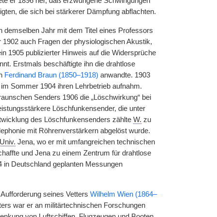
itete er 1896 her, daß erzwungene Schwingungen
en, die sich bei stärkerer Dämpfung abflachten.
n demselben Jahr mit dem Titel eines Professors
er 1902 auch Fragen der physiologischen Akustik,
in 1905 publizierter Hinweis auf die Widersprüche
. Erstmals beschäftigte ihn die drahtlose
on
Ferdinand Braun (1850–1918)
anwandte. 1903
e im Sommer 1904 ihren Lehrbetrieb aufnahm.
raunschen Senders 1906 die „Löschwirkung“ bei
istungsstärkere Löschfunkensender, die unter
ntwicklung des Löschfunkensenders zählte
W.
zu
lephonie mit Röhrenverstärkern abgelöst wurde.
Univ.
Jena, wo er mit umfangreichen technischen
haffte und Jena zu einem Zentrum für drahtlose
14 in Deutschland geplanten Messungen
 Aufforderung seines Vetters
Wilhelm Wien (1864–
ters war er an militärtechnischen Forschungen
nlenkung von Luftschiffen, Flugzeugen und Booten