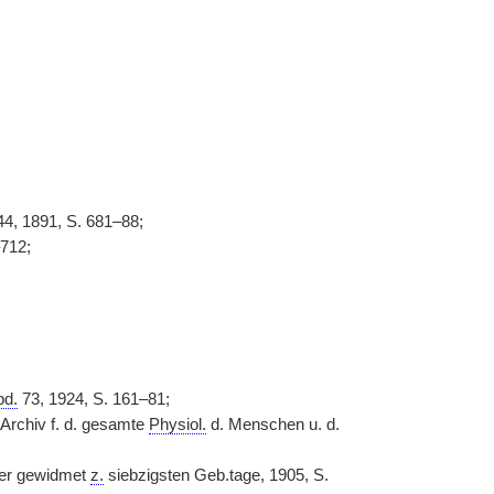
44, 1891, S. 681–88;
712;
bd.
73, 1924, S. 161–81;
 Archiv f. d. gesamte
Physiol.
d. Menschen u. d.
er gewidmet
z.
siebzigsten Geb.tage, 1905, S.