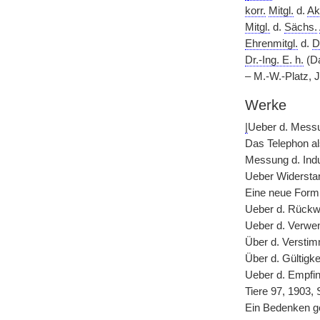
korr.
Mitgl.
d.
Ak
Mitgl.
d.
Sächs.
Ehrenmitgl.
d.
D
Dr.-Ing. E. h.
(Da
– M.-W.-Platz, J
Werke
|
Ueber d. Messu
Das Telephon al
Messung d. Indu
Ueber Widersta
Eine neue Form
Ueber d. Rückw
Ueber d. Verwen
Über d. Versti
Über d. Gültigk
Ueber d. Empfin
Tiere 97, 1903, 
Ein Bedenken g