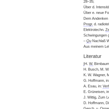
28–35;
Über d. Intensi
Über e. neue Fo
Dem Andenken d
Progr.
d. radiot
Elektrotechn.
Zs
Schwingungen ge
–
Qu
Nachlaß W
Aus meinem Leb
Literatur
|
H.
W.
Birnbaum,
H. Busch, M. W
K. W. Wagner, 
G. Hoffmann, in
A. Esau, in:
Ver
E. Grüneisen, i
J. Wittig, Zum 
D. Hoffmann, D
Gesch.
u. Organ