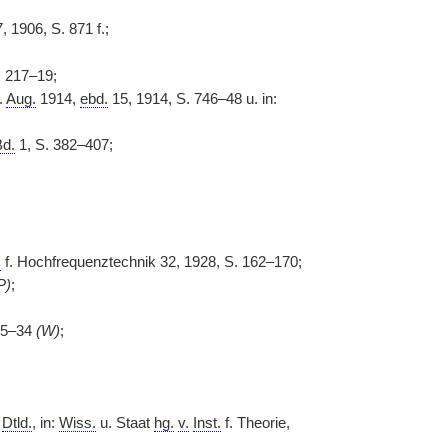
, 1906, S. 871 f.;
. 217–19;
.
Aug.
1914,
ebd.
15, 1914, S. 746–48 u. in:
d.
1, S. 382–407;
.
f. Hochfrequenztechnik 32, 1928, S. 162–170;
P)
;
225–34
(W)
;
.
Dtld.
, in:
Wiss.
u. Staat
hg.
v.
Inst.
f. Theorie,