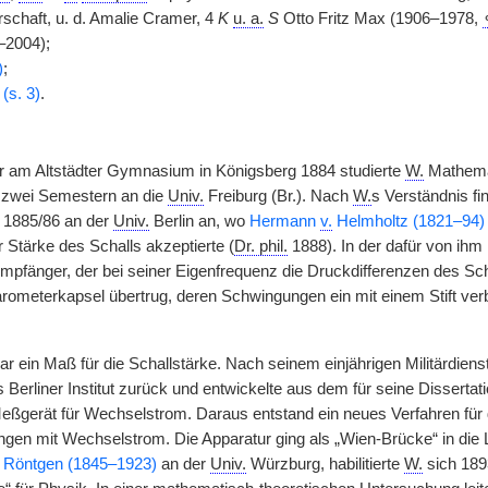
chaft, u. d. Amalie Cramer, 4
K
u. a.
S
Otto Fritz Max (1906–1978,
–2004);
)
;
 (s. 3)
.
 am Altstädter Gymnasium in Königsberg 1884 studierte
W.
Mathemat
 zwei Semestern an die
Univ.
Freiburg (Br.). Nach
W.
s Verständnis fi
 1885/86 an der
Univ.
Berlin an, wo
Hermann
v.
Helmholtz (1821–94)
Stärke des Schalls akzeptierte (
Dr. phil.
1888). In der dafür von ihm 
mpfänger, der bei seiner Eigenfrequenz die Druckdifferenzen des Sch
ometerkapsel übertrug, deren Schwingungen ein mit einem Stift verb
r ein Maß für die Schallstärke. Nach seinem einjährigen Militärdiens
 Berliner Institut zurück und entwickelte aus dem für seine Dissertati
eßgerät für Wechselstrom. Daraus entstand ein neues Verfahren für
gen mit Wechselstrom. Die Apparatur ging als „Wien-Brücke“ in die Lit
 Röntgen (1845–1923)
an der
Univ.
Würzburg, habilitierte
W.
sich 189