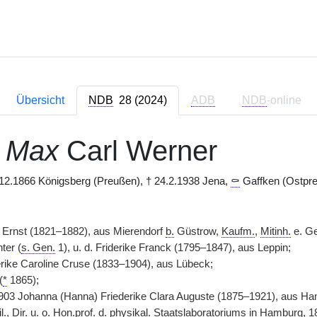
Übersicht
NDB
28 (2024)
ADB
NDB
-online
,
Max
Carl Werner
.12.1866 Königsberg (Preußen), † 24.2.1938 Jena,
⚰
Gaffken (Ostpre
n Ernst (1821–1882), aus Mierendorf
b.
Güstrow,
Kaufm.
,
Mitinh.
e. Ge
ter (
s. Gen.
1), u. d. Friderike Franck (1795–1847), aus Leppin;
ike Caroline Cruse (1833–1904), aus Lübeck;
(
*
1865);
3 Johanna (Hanna) Friederike Clara Auguste (1875–1921), aus H
l.
,
Dir.
u.
o.
Hon.prof.
d. physikal. Staatslaboratoriums in Hamburg, 