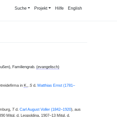
Suche
Projekt
Hilfe
English
ußen), Familiengrab.
(evangelisch)
treidefirma in
K.
,
S
d.
Matthias Ernst (1781–
amburg,
T
d.
Carl August Voller (1842–1920
), aus
1890
Mitgl.
d.
Leopoldina
, 1907–13
Mitgl.
d.