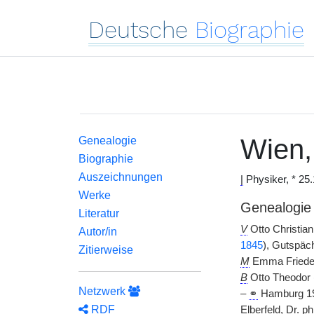
Deutsche
Biographie
Wien
Genealogie
Biographie
Auszeichnungen
|
Physiker, * 25
Werke
Genealogie
Literatur
V
Otto Christia
Autor/in
1845
), Gutspäch
Zitierweise
M
Emma Frieder
B
Otto Theodor 
Netzwerk
–
⚭
Hamburg 190
RDF
Elberfeld,
Dr. phi