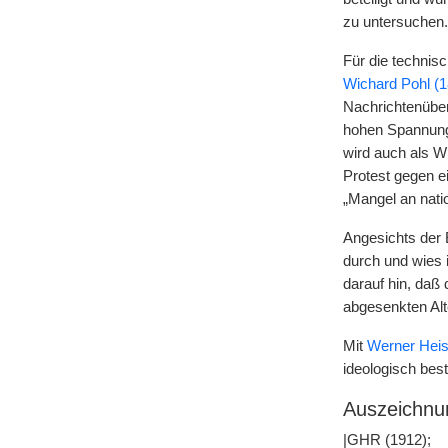
zu untersuchen.
Für die technis
Wichard Pohl (
Nachrichtenüber
hohen Spannunge
wird auch als W
Protest gegen ei
„Mangel an nati
Angesichts der 
durch und wies 
darauf hin, daß
abgesenkten Alt
Mit
Werner Heis
ideologisch bes
Auszeichnu
|
GHR
(1912);