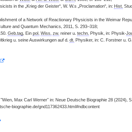
sicists in the „Krieg der Geister“, W. W.s „Proclamation“, in:
Hist.
Stud
lishment of a Network of Reactionary Physicists in the Weimar Republ
Culture and Quantum Mechanics, 2011, S. 293–318;
50.
Geb.tag
, Ein
pol.
Wiss.
zw.
reiner u.
techn.
Physik, in: Physik-
Jo
ltkrieg u. seine Auswirkungen auf d.
dt.
Physiker, in: C. Forstner u. 
., "Wien, Max Carl Werner" in: Neue Deutsche Biographie 28 (2024), S
utsche-biographie.de/gnd117362433.html#ndbcontent