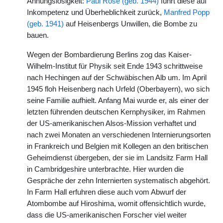
Ahnungslosigkeit:
Paul Rose (geb. 1944)
führt diese auf
Inkompetenz und Überheblichkeit zurück,
Manfred Popp
(geb. 1941)
auf Heisenbergs Unwillen, die Bombe zu
bauen.
Wegen der Bombardierung Berlins zog das Kaiser-
Wilhelm-Institut für Physik seit Ende 1943 schrittweise
nach Hechingen auf der Schwäbischen Alb um. Im April
1945 floh Heisenberg nach Urfeld (Oberbayern), wo sich
seine Familie aufhielt. Anfang Mai wurde er, als einer der
letzten führenden deutschen Kernphysiker, im Rahmen
der US-amerikanischen Alsos-Mission verhaftet und
nach zwei Monaten an verschiedenen Internierungsorten
in Frankreich und Belgien mit Kollegen an den britischen
Geheimdienst übergeben, der sie im Landsitz Farm Hall
in Cambridgeshire unterbrachte. Hier wurden die
Gespräche der zehn Internierten systematisch abgehört.
In Farm Hall erfuhren diese auch vom Abwurf der
Atombombe auf Hiroshima, womit offensichtlich wurde,
dass die US-amerikanischen Forscher viel weiter