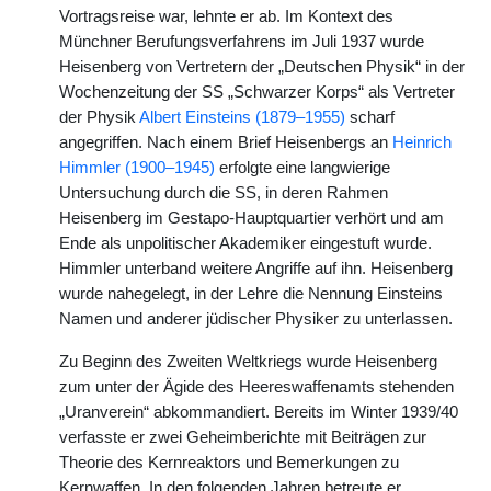
Vortragsreise war, lehnte er ab. Im Kontext des
Münchner Berufungsverfahrens im Juli 1937 wurde
Heisenberg von Vertretern der „Deutschen Physik“ in der
Wochenzeitung der SS „Schwarzer Korps“ als Vertreter
der Physik
Albert Einsteins (1879–1955)
scharf
angegriffen. Nach einem Brief Heisenbergs an
Heinrich
Himmler (1900–1945)
erfolgte eine langwierige
Untersuchung durch die SS, in deren Rahmen
Heisenberg im Gestapo-Hauptquartier verhört und am
Ende als unpolitischer Akademiker eingestuft wurde.
Himmler unterband weitere Angriffe auf ihn. Heisenberg
wurde nahegelegt, in der Lehre die Nennung Einsteins
Namen und anderer jüdischer Physiker zu unterlassen.
Zu Beginn des Zweiten Weltkriegs wurde Heisenberg
zum unter der Ägide des Heereswaffenamts stehenden
„Uranverein“ abkommandiert. Bereits im Winter 1939/40
verfasste er zwei Geheimberichte mit Beiträgen zur
Theorie des Kernreaktors und Bemerkungen zu
Kernwaffen. In den folgenden Jahren betreute er