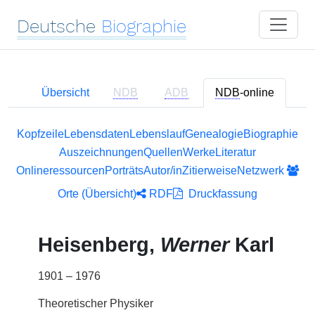
Deutsche
Biographie
Übersicht
NDB
ADB
NDB
-online
Kopfzeile
Lebensdaten
Lebenslauf
Genealogie
Biographie
Auszeichnungen
Quellen
Werke
Literatur
Onlineressourcen
Porträts
Autor/in
Zitierweise
Netzwerk
Orte (Übersicht)
RDF
Druckfassung
Heisenberg,
Werner
Karl
1901 – 1976
Theoretischer Physiker