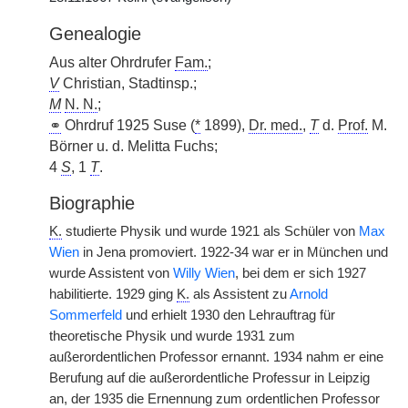
Genealogie
Aus alter Ohrdrufer
Fam.
;
V
Christian, Stadtinsp.;
M
N. N.
;
⚭
Ohrdruf 1925 Suse (
*
1899),
Dr. med.
,
T
d.
Prof.
M.
Börner u. d. Melitta Fuchs;
4
S
, 1
T
.
Biographie
K.
studierte Physik und wurde 1921 als Schüler von
Max
Wien
in Jena promoviert. 1922-34 war er in München und
wurde Assistent von
Willy Wien
, bei dem er sich 1927
habilitierte. 1929 ging
K.
als Assistent zu
Arnold
Sommerfeld
und erhielt 1930 den Lehrauftrag für
theoretische Physik und wurde 1931 zum
außerordentlichen Professor ernannt. 1934 nahm er eine
Berufung auf die außerordentliche Professur in Leipzig
an, der 1935 die Ernennung zum ordentlichen Professor