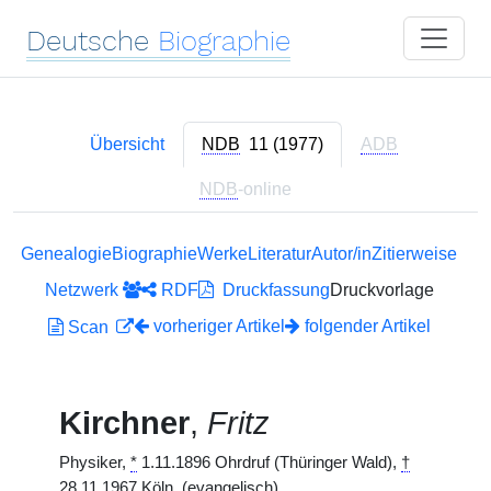
Deutsche
Biographie
Übersicht
NDB
11 (1977)
ADB
NDB
-online
Genealogie
Biographie
Werke
Literatur
Autor/in
Zitierweise
Netzwerk
RDF
Druckfassung
Druckvorlage
vorheriger Artikel
folgender Artikel
Scan
Kirchner
,
Fritz
Physiker,
*
1.11.1896 Ohrdruf (Thüringer Wald),
†
28.11.1967 Köln. (evangelisch)