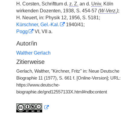
H. Corsten, Schrifttum d.
z. Z.
an d.
Univ.
Köln
wirkenden Dozenten, 1938, S. 454-57
(
W-Verz.
)
;
H. Neuert, in: Physik 12, 1956, S. 5181;
Kürschner, Gel.-Kal.
1940/41;
Pogg
VI, VII a.
Autor/in
Walther Gerlach
Zitierweise
Gerlach, Walther, "Kirchner, Fritz" in: Neue Deutsche
Biographie 11 (1977), S. 661 f. [Online-Version]; URL:
https://www.deutsche-
biographie.de/gnd12557133X.html#ndbcontent