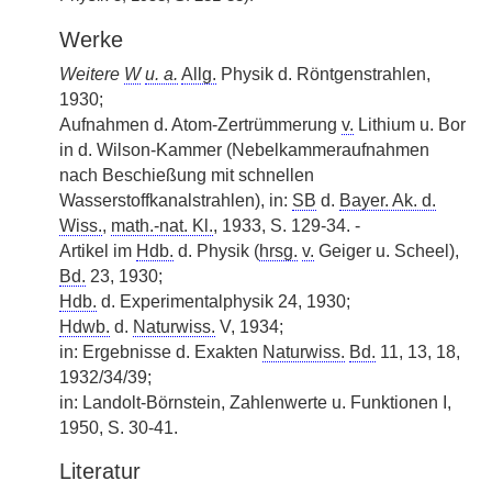
Werke
Weitere
W
u. a.
Allg.
Physik d. Röntgenstrahlen,
1930;
Aufnahmen d. Atom-Zertrümmerung
v.
Lithium u. Bor
in d. Wilson-Kammer (Nebelkammeraufnahmen
nach Beschießung mit schnellen
Wasserstoffkanalstrahlen), in:
SB
d.
Bayer. Ak. d.
Wiss.
,
math.-nat. Kl.
, 1933, S. 129-34. -
Artikel im
Hdb.
d. Physik (
hrsg.
v.
Geiger u. Scheel),
Bd.
23, 1930;
Hdb.
d. Experimentalphysik 24, 1930;
Hdwb.
d.
Naturwiss.
V, 1934;
in: Ergebnisse d. Exakten
Naturwiss.
Bd.
11, 13, 18,
1932/34/39;
in: Landolt-Börnstein, Zahlenwerte u. Funktionen I,
1950, S. 30-41.
Literatur