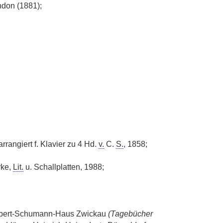
ndon (1881);
 arrangiert f. Klavier zu 4 Hd.
v.
C.
S.
, 1858;
rke,
Lit.
u. Schallplatten, 1988;
obert-Schumann-Haus Zwickau
(Tagebücher