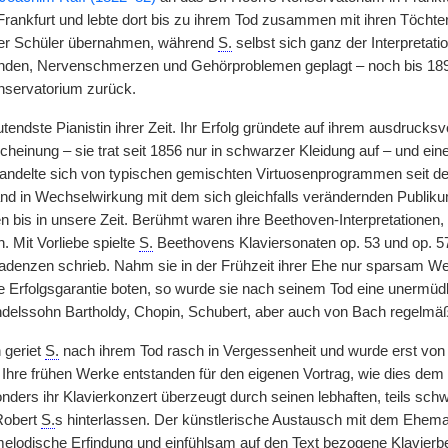
rankfurt und lebte dort bis zu ihrem Tod zusammen mit ihren Töchter
er Schüler übernahmen, während
S.
selbst sich ganz der Interpretat
den, Nervenschmerzen und Gehörproblemen geplagt – noch bis 1891 
nservatorium zurück.
endste Pianistin ihrer Zeit. Ihr Erfolg gründete auf ihrem ausdrucksvo
cheinung – sie trat seit 1856 nur in schwarzer Kleidung auf – und ei
wandelte sich von typischen gemischten Virtuosenprogrammen seit de
tand in Wechselwirkung mit dem sich gleichfalls verändernden Publi
n bis in unsere Zeit. Berühmt waren ihre Beethoven-Interpretationen
. Mit Vorliebe spielte
S.
Beethovens Klaviersonaten op. 53 und op. 5
adenzen schrieb. Nahm sie in der Frühzeit ihrer Ehe nur sparsam W
e Erfolgsgarantie boten, so wurde sie nach seinem Tod eine unermüdl
delssohn Bartholdy, Chopin, Schubert, aber auch von Bach regelmä
 geriet
S.
nach ihrem Tod rasch in Vergessenheit und wurde erst von
Ihre frühen Werke entstanden für den eigenen Vortrag, wie dies dem S
nders ihr Klavierkonzert überzeugt durch seinen lebhaften, teils s
Robert
S.
s hinterlassen. Der künstlerische Austausch mit dem Ehema
melodische Erfindung und einfühlsam auf den Text bezogene Klavierbe