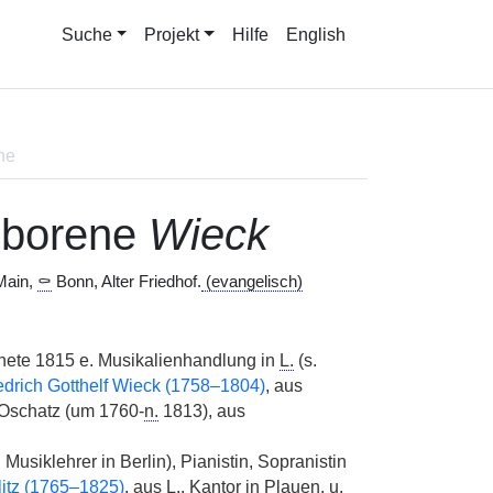
Suche
Projekt
Hilfe
English
ne
eborene
Wieck
Main,
⚰
Bonn, Alter Friedhof.
(evangelisch)
öffnete 1815 e. Musikalienhandlung in
L.
(s.
edrich Gotthelf Wieck (1758–1804)
, aus
 Oschatz (um 1760-
n.
1813), aus
, Musiklehrer in Berlin), Pianistin, Sopranistin
litz (1765–1825)
, aus
L.
, Kantor in Plauen, u.