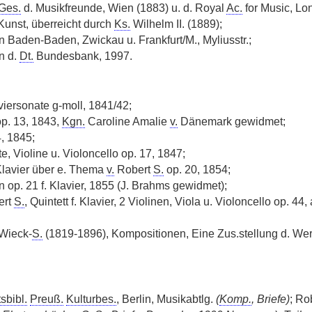
Ges.
d. Musikfreunde, Wien (1883) u. d. Royal
Ac.
for Music, Lo
 Kunst, überreicht durch
Ks.
Wilhelm II. (1889);
n Baden-Baden, Zwickau u. Frankfurt/M., Myliusstr.;
n d.
Dt.
Bundesbank, 1997.
iersonate g-moll, 1841/42;
p. 13, 1843,
Kgn.
Caroline Amalie
v.
Dänemark gewidmet;
, 1845;
rte, Violine u. Violoncello op. 17, 1847;
 Klavier über e. Thema
v.
Robert
S.
op. 20, 1854;
op. 21 f. Klavier, 1855 (J. Brahms gewidmet);
ert
S.
, Quintett f. Klavier, 2 Violinen, Viola u. Violoncello op. 44,
 Wieck-
S.
(1819-1896), Kompositionen, Eine Zus.stellung d. We
sbibl.
Preuß.
Kulturbes.
, Berlin, Musikabtlg.
(
Komp.
, Briefe)
; R