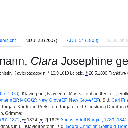
bersicht
NDB
23 (2007)
ADB
54 (1908)
NDB
-onli
mann,
Clara
Josephine g
onistin, Klavierpädagogin,
*
13.9.1819 Leipzig,
†
20.5.1896 Frankfurt/
785–1873)
, Klavierpäd., Klavier- u. Musikalienhändler in L., er
emann
;
MGG
;
New Grove
;
New Grove²
),
S
d.
Carl Fri
Torgau,
Kaufm.
in Pretsch
b.
Torgau, u. d. Christiana Dorothea
e
b.
Grimma;
1797–1872
,
⚮
1824,
⚭
2] 1825
August Adolf Bargiel, 1783–1841
dhaus in
L.
, Klavierlehrerin,
T
d.
Georg Christian Gotthold Trom