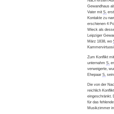
Nach ersten Auf
Gewandhaus als
Vater mit
S.
erst
Kontakte zu nam
erschienen 4 P
Wieck als dess
Leipziger Gewan
März 1838, wo
Kammervirtuosi
Zum Konflikt mi
unternahm
S.
er
verweigerte, wu
Ehepaar
S.
sein
Die von der Nac
reichlich Konfli
eingeschränkt. 
für das fehlende
Musikzimmer in