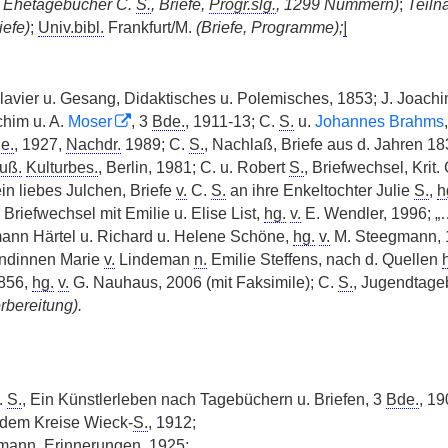
. Ehetagebücher C.
S.
, Briefe,
Progr.slg.
, 1299 Nummern)
;
Teiln
iefe)
;
Univ.bibl.
Frankfurt/M.
(Briefe, Programme);
|
lavier u. Gesang, Didaktisches u. Polemisches, 1853; J. Joachi
him u. A.
Moser
, 3
Bde.
, 1911-13; C.
S.
u.
Johannes Brahms
e.
, 1927,
Nachdr.
1989; C.
S.
, Nachlaß, Briefe aus d. Jahren 1
uß.
Kulturbes.
, Berlin, 1981; C. u. Robert
S.
, Briefwechsel, Krit
n liebes Julchen, Briefe
v.
C.
S.
an ihre Enkeltochter Julie
S.
,
h
Briefwechsel mit Emilie u. Elise List,
hg.
v.
E. Wendler, 1996; „…
ann Härtel u. Richard u. Helene Schöne,
hg.
v.
M. Steegmann, 1
ndinnen Marie
v.
Lindeman
n.
Emilie Steffens, nach d. Quellen
856,
hg.
v.
G. Nauhaus, 2006 (mit Faksimile); C.
S.
, Jugendtage
orbereitung).
.
S.
, Ein Künstlerleben nach Tagebüchern u. Briefen, 3
Bde.
, 1
 dem Kreise Wieck-
S.
, 1912;
ann, Erinnerungen, 1925;