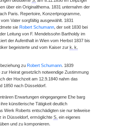
tungen debutierte
S.
am 8.11.1830 im Leipziger
nen über ein Originalthema. 1831 unternahm der
ach Paris. Repertoire, Konzertprogramme,
 vom Vater sorgfältig ausgewählt. 1831
idmete sie
Robert Schumann
, der seit 1830 bei
r der Leitung von F. Mendelssohn Bartholdy im
ert der Aufenthalt in Wien vom Herbst 1837 bis
tiker begeisterte und vom Kaiser zur
k. k.
esbeziehung zu
Robert Schumann
. 1839
e zur Heirat gesetzlich notwendige Zustimmung
 Nach der Hochzeit am 12.9.1840 nahm das
nd 1850 nach Düsseldorf.
 konträren Erwartungen eingegangene Ehe barg
ihre künstlerische Tätigkeit deutlich
 Werk Roberts entschädigten sie nur teilweise
 in Düsseldorf, ermöglichte
S.
ein eigenes
 üben und zu komponieren.