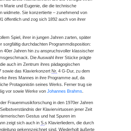
n Marie und Eugenie, die die technische
ion widmete. Sie konzertierte – zunehmend von
öffentlich und zog sich 1892 auch von ihrer
llem Spiel, ihrer in jungen Jahren zarten, später
ner sorgfältig durchdachten Programmdisposition:
n 40er Jahren hin zu anspruchsvoller klassischer
kumsgeschmack. Die Auswahl ihrer Stücke prägte
, die auch im Zentrum ihres pädagogischen
7 sowie das Klavierkonzert
Nr.
4 G-Dur, zu dem
erke ihres Mannes in ihre Programme auf, da
iche Protagonistin seines Werks. Ferner trug sie
ßig vor sowie Werke von
Johannes Brahms
.
 der Frauenmusikforschung in den 1970er Jahren
elbstverständnis der Klaviervirtuosen jener Zeit
chwärmerischen Gestus und hat Spuren im
nn zeigt sich auch in
S.
s Klavierliedern, die durch
gleitung gekennzeichnet sind. Wiederholt äußerte