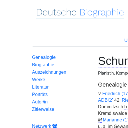
Deutsche
Biographie
Ü
Schu
Genealogie
Biographie
Auszeichnungen
Pianistin, Komp
Werke
Genealogie
Literatur
V
Friedrich (1
Porträts
ADB
42;
Ri
Autor/in
Dommitzsch
b.
Zitierweise
Kremdiswald
M
Marianne (
Netzwerk
u. a.
im Gewan