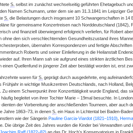
htete
S.
selbst im zunächst wechselseitig geführten Ehetagebuch und i
 den Namen Schumann, unter dem sie am 31.3.1841 im Leipziger Gew
te
S.
die Belastungen durch insgesamt 10 Schwangerschaften in 14 E
pläne für gemeinsame Konzertreisen nach Norddeutschland (1842), R
risch und finanziell überwiegend erfolgreich verliefen, für Robert 
ch ohne den sich verschlechternden Gesundheitszustand ihres Manne
rchesterproben, übernahm Korrespondenzen und fertigte Abschriften 
enbruch Roberts und seiner Einlieferung in die Heilanstalt Endenich
eder auf. Ihren Mann sah sie aufgrund eines strikten ärztlichen Besu
h einen Quellenfund in jüngerer Zeit aber bestätigt worden ist, erst 
ahrzehnte waren für
S.
geprägt durch ausgedehnte, eng aufeinanderfo
s Frühjahr in wichtige Musikzentren Deutschlands, nach Holland, Belg
. Zu einem Schwerpunkt ihrer Konzerttätigkeit wurde England, das si
 häufig begleitet von ihrer Tochter Marie – 19mal besuchte. In London
enten der Vorbereitung der anschließenden Tourneen, aber auch der
ie Jahre 1863–73, in denen
S.
ein Haus in Lichtental bei Baden-Baden
nstlern wie der Sängerin
Pauline Garcia-Viardot (1821–1910)
,
Herma
te. Die übrige Zeit des Jahres wurden die Kinder bei Verwandten und
Joachim Raff (1822–82)
an das Dr. Hoch's Konservatorium in Frankfurt