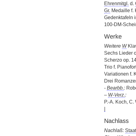
Ehrenmitgl.
d.
Gr.
Medaille f.
Gedenktafeln i
100-DM-Schei
Werke
Weitere
W
Klav
Sechs Lieder o
Scherzo op. 14
Trio f. Pianofo
Variationen f.
Drei Romanzen 
-
Bearbb.
:
Rob
–
W-Verz.
:
P.-A. Koch, C.
|
Nachlass
Nachlaß:
Staat