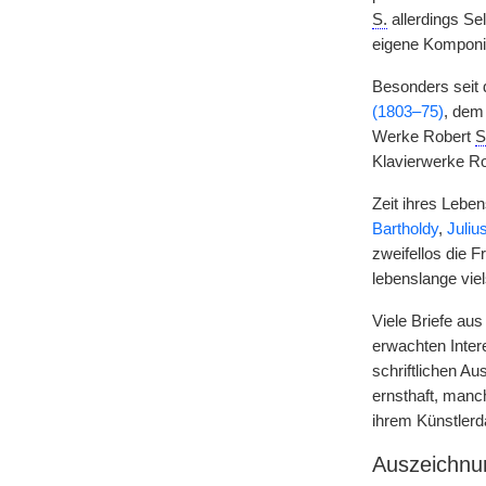
S.
allerdings Se
eigene Komponi
Besonders seit 
(1803–75)
, dem
Werke Robert
S
Klavierwerke R
Zeit ihres Lebe
Bartholdy
,
Juliu
zweifellos die 
lebenslange vie
Viele Briefe au
erwachten Inter
schriftlichen A
ernsthaft, manc
ihrem Künstlerda
Auszeichnu