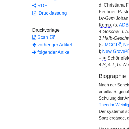
d. Christiana F
RDF
Fechner, Past
Druckfassung
Ur-Gvm
Johann
Komp.
(s.
ADB
Druckvorlage
4
Geschw
u. a.
Scan
3
Halb-Geschw
vorheriger Artikel
(s.
MGG
;
Ne
I;
New Grove²
folgender Artikel
–
⚭
Schönefe
4
S
, 4
T
;
Gr-N 
Biographie
Nach der Schei
erteilte.
S.
genoß
Schulung der An
Theodor Weinli
Der systematisc
Spaziergänge, 