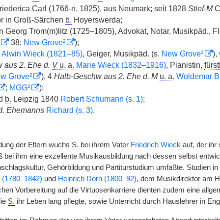
riederica Carl (1766-
n.
1825), aus Neumark; seit 1828
Stief-M
C
or in Groß-Särchen
b.
Hoyerswerda;
 Georg Trom(m)litz (1725–1805), Advokat, Notar, Musikpäd., F
38;
New Grove²
);
Alwin Wieck (1821–85)
, Geiger, Musikpäd. (s.
New Grove²
),
 aus 2. Ehe d.
V
u. a.
Marie Wieck (1832–1916)
, Pianistin,
fürst
w Grove²
), 4
Halb-Geschw aus 2. Ehe d. M
u. a.
Woldemar Ba
;
MGG²
);
ld
b.
Leipzig 1840
Robert Schumann (s. 1)
;
d. Ehemanns
Richard (s. 3)
.
dung der Eltern wuchs
S.
bei ihrem Vater
Friedrich Wieck
auf, der ihr
 bei ihm eine exzellente Musikausbildung nach dessen selbst entwick
schlagskultur, Gehörbildung und Partiturstudium umfaßte. Studien i
g (1780–1842)
und
Heinrich Dorn (1800–92)
, dem Musikdirektor am Ho
hen Vorbereitung auf die Virtuosenkarriere dienten zudem eine allge
die
S.
ihr Leben lang pflegte, sowie Unterricht durch Hauslehrer in En