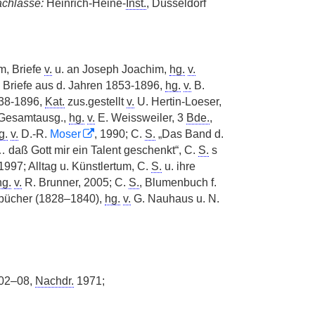
achlässe:
Heinrich-Heine-
Inst.
, Düsseldorf
m, Briefe
v.
u. an Joseph Joachim,
hg.
v.
, Briefe aus d. Jahren 1853-1896,
hg.
v.
B.
838-1896,
Kat.
zus.gestellt
v.
U. Hertin-Loeser,
. Gesamtausg.,
hg.
v.
E. Weissweiler, 3
Bde.
,
g.
v.
D.-R.
Moser
, 1990; C.
S.
„Das Band d.
 daß Gott mir ein Talent geschenkt“, C.
S.
s
997; Alltag u. Künstlertum, C.
S.
u. ihre
hg.
v.
R. Brunner, 2005; C.
S.
, Blumenbuch f.
bücher (1828–1840),
hg.
v.
G. Nauhaus u. N.
902–08,
Nachdr.
1971;