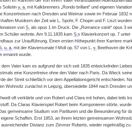
tritten im Rahmen der von ihrem Vater veranstalteten Abendunterhal
 Solistin
u. a.
mit Kalkbrenners „Rondo brillant“ und eigenen Variatio
e Konzertreisen nach Dresden und Weimar sowie im Februar 1832 n
haften Musikern der Zeit wie L. Spohr, F. Chopin und F. Liszt wurden
olonaisen von
S.
als opus 1 im Druck. Die „Romance varié“ opus 3 w
en Schüler wohnte. Am 9.11.1835 kam
S.
s Klavierkonzert op. 7 unte
dhaus zur Uraufführung. Einen ersten Höhepunkt ihrer Karriere marki
S.
u. a.
mit der Klaviersonate f-Moll op. 57 von L.
v.
Beethoven die Kri
n ernannt wurde.
t dem Vater kam es aufgrund der sich seit 1835 entwickelnden Lieb
stmals eine Konzertreise ohne den Vater nach Paris. Da Wieck sein
rde der Streit schließlich vor dem Appellationsgericht entschieden.
en Wohnsitz zunächst in Leipzig, übersiedelte 1844 nach Dresden u
hwelt oft verklärte und von Robert und Clara mit hohen, dabei teils
ktstoff. Da Claras Klavierspiel Robert beim Komponieren störte, wurde 
Das gemeinsame Studium von Partituren und die Bewunderung für das
 eigene Schaffen. Erst 1853,
|
an ihrem letzten gemeinsamen Wohnsitz
 ausreichender Distanz zum Zimmer Roberts, wieder regelmäßig zu