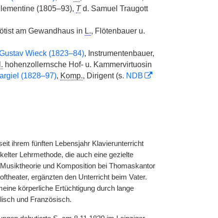
lementine (1805–93),
T
d. Samuel Traugott
lötist am Gewandhaus in
L.
, Flötenbauer u.
Gustav Wieck (1823–84)
, Instrumentenbauer,
l.
hohenzollernsche Hof- u. Kammervirtuosin
rgiel (1828–97)
,
Komp.
, Dirigent (s.
NDB
 seit ihrem fünften Lebensjahr Klavierunterricht
elter Lehrmethode, die auch eine gezielte
n Musiktheorie und Komposition bei Thomaskantor
ftheater, ergänzten den Unterricht beim Vater.
meine körperliche Ertüchtigung durch lange
glisch und Französisch.