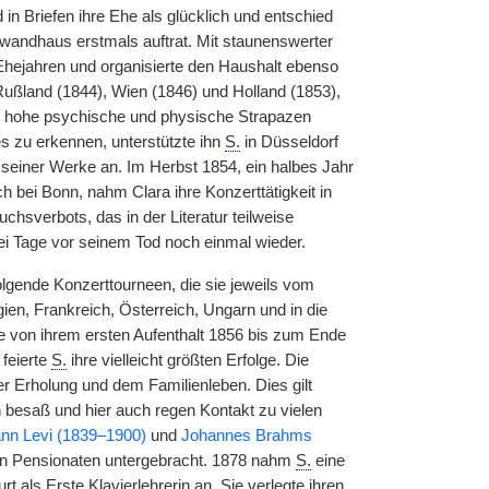
n Briefen ihre Ehe als glücklich und entschied
andhaus erstmals auftrat. Mit staunenswerter
hejahren und organisierte den Haushalt ebenso
ußland (1844), Wien (1846) und Holland (1853),
aber hohe psychische und physische Strapazen
s zu erkennen, unterstützte ihn
S.
in Düsseldorf
seiner Werke an. Im Herbst 1854, ein halbes Jahr
 bei Bonn, nahm Clara ihre Konzerttätigkeit in
chsverbots, das in der Literatur teilweise
zwei Tage vor seinem Tod noch einmal wieder.
lgende Konzerttourneen, die sie jeweils vom
ien, Frankreich, Österreich, Ungarn und in die
e von ihrem ersten Aufenthalt 1856 bis zum Ende
 feierte
S.
ihre vielleicht größten Erfolge. Die
 Erholung und dem Familienleben. Dies gilt
 besaß und hier auch regen Kontakt zu vielen
nn Levi (1839–1900)
und
Johannes Brahms
 in Pensionaten untergebracht. 1878 nahm
S.
eine
 als Erste Klavierlehrerin an. Sie verlegte ihren