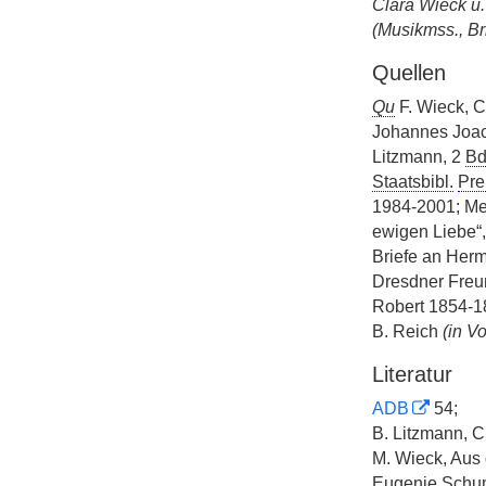
Clara Wieck u
(Musikmss., Br
Quellen
Qu
F. Wieck, C
Johannes Joac
Litzmann, 2
Bd
Staatsbibl.
Pre
1984-2001; Mei
ewigen Liebe“, 
Briefe an Herm
Dresdner Freu
Robert 1854-1
B. Reich
(in V
Literatur
ADB
54;
B. Litzmann, C
M. Wieck, Aus
Eugenie Schum