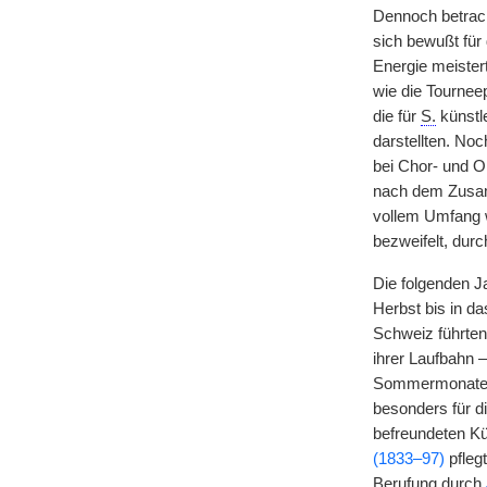
Dennoch betrac
sich bewußt für
Energie meister
wie die Tournee
die für
S.
künstle
darstellten. No
bei Chor- und O
nach dem Zusamm
vollem Umfang wi
bezweifelt, durc
Die folgenden J
Herbst bis in da
Schweiz führten
ihrer Laufbahn –
Sommermonate di
besonders für d
befreundeten Kü
(1833–97)
pfleg
Berufung durch