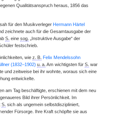
tiegenen Qualitätsanspruch heraus, 1856 das
 sah für den Musikverleger
Hermann Härtel
und zeichnete auch für die Gesamtausgabe der
gab
S.
eine
sog.
„Instruktive Ausgabe“ der
Schüler festschrieb.
nlichkeiten, wie
z. B.
Felix Mendelssohn
llner (1832–1902)
u. a.
Am wichtigsten für
S.
war
te und zeitweise bei ihr wohnte, woraus sich eine
ehung entwickelte.
 am Tag beschäftigte, erschienen mit dem neu
enaueres Bild ihrer Persönlichkeit. Im
t
S.
sich als ungemein selbstdiszipliniert,
mender Fürsorge. Ihre Kraft schöpfte sie aus