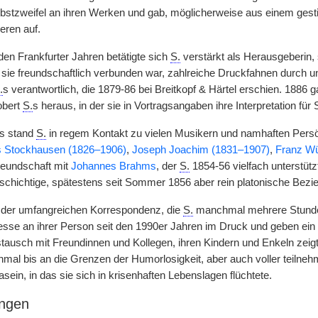
lbstzweifel an ihren Werken und gab, möglicherweise aus einem ges
eren auf.
den Frankfurter Jahren betätigte sich
S.
verstärkt als Herausgeberin,
 sie freundschaftlich verbunden war, zahlreiche Druckfahnen durch 
.
s verantwortlich, die 1879-86 bei Breitkopf & Härtel erschien. 1886 
obert
S.
s heraus, in der sie in Vortragsangaben ihre Interpretation für 
ns stand
S.
in regem Kontakt zu vielen Musikern und namhaften Persö
s Stockhausen (1826–1906)
,
Joseph Joachim (1831–1907)
,
Franz Wü
Freundschaft mit
Johannes Brahms
, der
S.
1854-56 vielfach unterstütz
lschichtige, spätestens seit Sommer 1856 aber rein platonische Bezi
s der umfangreichen Korrespondenz, die
S.
manchmal mehrere Stunden
esse an ihrer Person seit den 1990er Jahren im Druck und geben ein g
ustausch mit Freundinnen und Kollegen, ihren Kindern und Enkeln zeig
hmal bis an die Grenzen der Humorlosigkeit, aber auch voller teilneh
sein, in das sie sich in krisenhaften Lebenslagen flüchtete.
ngen