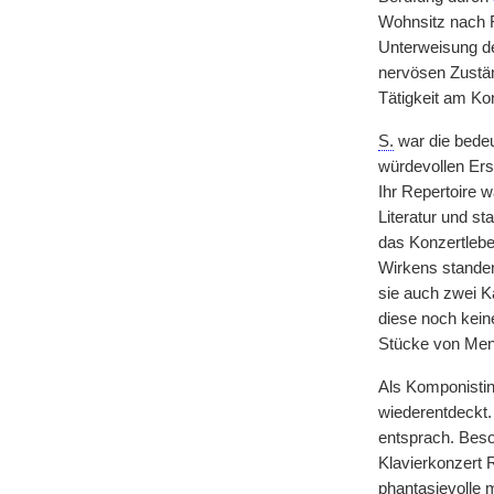
Wohnsitz nach F
Unterweisung d
nervösen Zustän
Tätigkeit am Ko
S.
war die bedeut
würdevollen Ers
Ihr Repertoire 
Literatur und s
das Konzertlebe
Wirkens standen
sie auch zwei K
diese noch kein
Stücke von Men
Als Komponistin
wiederentdeckt. 
entsprach. Beso
Klavierkonzert 
phantasievolle 