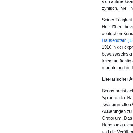
sich aufmerksam:
zynisch, ihre T
Seiner Tätigkei
Heilstätten, be
deutschen Künst
Hausenstein (1
1916 in der expr
bewusstseinskr
kriegsuntüchtig
machte und im No
Literarischer A
Benns meist ach
Sprache der Nat
„Gesammelten Ge
Äußerungen zu a
Oratorium „Das U
Höhepunkt diese
und die Veröffe