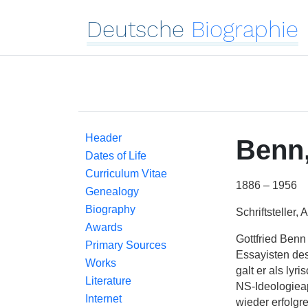
Deutsche
Biographie
Header
Benn
Dates of Life
Curriculum Vitae
1886 – 1956
Genealogy
Biography
Schriftsteller, A
Awards
Gottfried Benn
Primary Sources
Essayisten des
Works
galt er als lyr
Literature
NS-Ideologieapp
Internet
wieder erfolgre