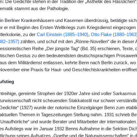
 Die Gedichte stehen in der Tradition der „Ästhetik des Hässlichen“,
hematik stammt aus der Pathologie.
t in Berliner Krankenhäusern und Kasernen überdrüssig, betätigte sic
vor er mit Beginn des Ersten Weltkriegs zum Kriegsdienst eingezogen 
lerkolonie, zu der
Carl Einstein (1885–1940)
,
Otto Flake (1880–1963
882–1957)
zählten, und schuf mit den „Rönne-Novellen“ die in dieser A
essionistischen Reihe „Der jüngste Tag“ (Bd. 35) erschienen, Texte, 
itischen Gestus zu den bedeutendsten deutschsprachigen Prosawerk
 aus dem Militärdienst entlassen, kehrte Benn nach Berlin zurück, w
vember eine Praxis für Haut- und Geschlechtskrankheiten eröffnete, d
ufstieg
treihige, gereimte Strophen der 1920er Jahre sind voller Sarkasmus
urwissenschaft nicht scheuenden Stakkatostil nur schwer verständl
dichte“ (1927) wurde der notorische Einzelgänger Benn zum etabliert
ktuellen Themen in Tageszeitungen Stellung nahm. 1931 schrieb Be
naufhörliche“ und wurde Berater und Mitarbeiter der internationalen Av
s Aufstiegs war im Januar 1932 Benns Aufnahme in die Sektion Dic
ntlichung seines Aufsatzes „Goethe und die Naturwissenschaften“ in