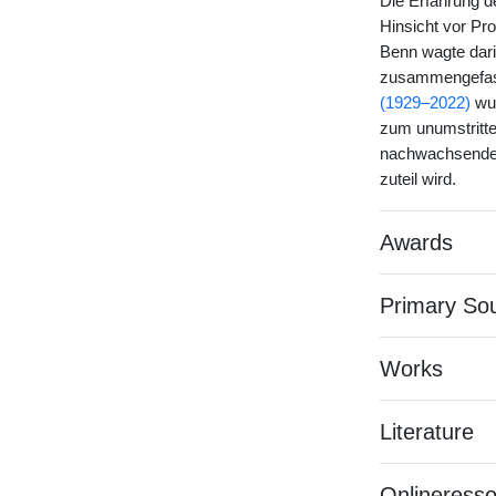
Die Erfahrung de
Hinsicht vor Pro
Benn wagte dari
zusammengefasst
(1929–2022)
wur
zum unumstritte
nachwachsenden 
zuteil wird.
Awards
Primary So
Works
Literature
Onlineress