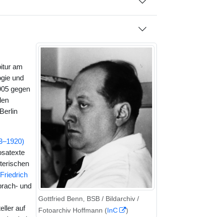
itur am
ogie und
1905 gegen
len
Berlin
3–1920)
osatexte
terischen
Friedrich
prach- und
Gottfried Benn, BSB / Bildarchiv /
ller auf
Fotoarchiv Hoffmann (
InC
)