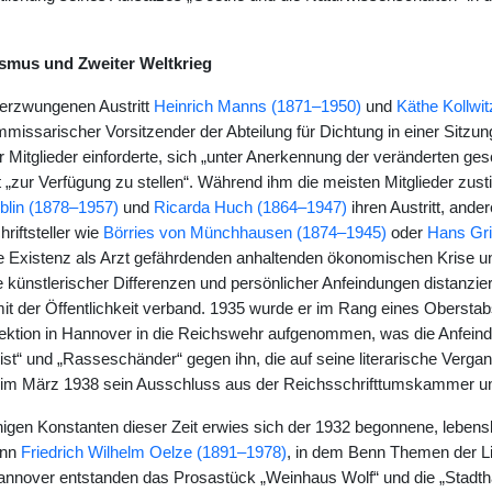
ismus und Zweiter Weltkrieg
erzwungenen Austritt
Heinrich Manns (1871–1950)
und
Käthe Kollwit
missarischer Vorsitzender der Abteilung für Dichtung in einer Sitzung
er Mitglieder einforderte, sich „unter Anerkennung der veränderten ge
 „zur Verfügung zu stellen“. Während ihm die meisten Mitglieder zust
blin (1878–1957)
und
Ricarda Huch (1864–1947)
ihren Austritt, and
riftsteller wie
Börries von Münchhausen (1874–1945)
oder
Hans Gr
e Existenz als Arzt gefährdenden anhaltenden ökonomischen Krise und
künstlerischer Differenzen und persönlicher Anfeindungen distanzi
it der Öffentlichkeit verband. 1935 wurde er im Rang eines Oberstabs
ektion in Hannover in die Reichswehr aufgenommen, was die Anfein
st“ und „Rasseschänder“ gegen ihn, die auf seine literarische Vergang
m März 1938 sein Ausschluss aus der Reichsschrifttumskammer und 
nigen Konstanten dieser Zeit erwies sich der 1932 begonnene, leben
ann
Friedrich Wilhelm Oelze (1891–1978)
, in dem Benn Themen der Li
 Hannover entstanden das Prosastück „Weinhaus Wolf“ und die „Stadtha