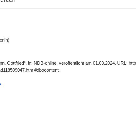
rlin)
nn, Gottfried“, in: NDB-online, veröffentlicht am 01.03.2024, URL: ht
gnd118509047.html#dbocontent