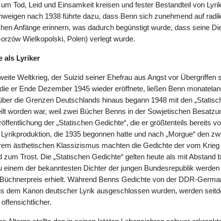
. um Tod, Leid und Einsamkeit kreisen und fester Bestandteil von Lyr
eigen nach 1938 führte dazu, dass Benn sich zunehmend auf radikal
chen Anfänge erinnern, was dadurch begünstigt wurde, dass seine Di
orzów Wielkopolski, Polen) verlegt wurde.
 als Lyriker
eite Weltkrieg, der Suizid seiner Ehefrau aus Angst vor Übergriffen 
 die er Ende Dezember 1945 wieder eröffnete, ließen Benn monatelang 
über die Grenzen Deutschlands hinaus begann 1948 mit den „Statisch
eilt worden war, weil zwei Bücher Benns in der Sowjetischen Besatzu
öffentlichung der „Statischen Gedichte“, die er größtenteils bereits v
 Lyrikproduktion, die 1935 begonnen hatte und nach „Morgue“ den zwe
 ihrem ästhetischen Klassizismus machten die Gedichte der vom Krieg
nd zum Trost. Die „Statischen Gedichte“ gelten heute als mit Abstand b
 einem der bekanntesten Dichter der jungen Bundesrepublik werden 
 Büchnerpreis erhielt. Während Benns Gedichte von der DDR-Germanis
s dem Kanon deutscher Lyrik ausgeschlossen wurden, werden seitde
ffensichtlicher.