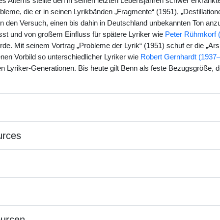
s Alterns stellte den in seinen letzten Lebensjahren schwer erkrankten
bleme, die er in seinen Lyrikbänden „Fragmente“ (1951), „Destillation
n den Versuch, einen bis dahin in Deutschland unbekannten Ton anzu
 und von großem Einfluss für spätere Lyriker wie
Peter Rühmkorf 
de. Mit seinem Vortrag „Probleme der Lyrik“ (1951) schuf er die „Ar
nen Vorbild so unterschiedlicher Lyriker wie
Robert Gernhardt (1937
Lyriker-Generationen. Bis heute gilt Benn als feste Bezugsgröße
urces
ourcen