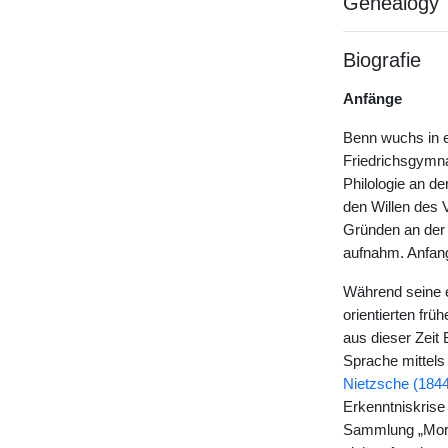
Genealogy
Biografie
Anfänge
Benn wuchs in e
Friedrichsgymna
Philologie an d
den Willen des 
Gründen an der 
aufnahm. Anfang
Während seine 
orientierten fr
aus dieser Zeit
Sprache mittels
Nietzsche (184
Erkenntniskris
Sammlung „Morgu