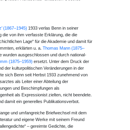
z’ (1867–1945)
1933 verlas Benn in seiner
 die von ihm verfasste Erklärung, die die
schichtlichen Lage“ für die Akademie und damit für
immten, erklärten u. a.
Thomas Mann (1875–
ere wurden ausgeschlossen und durch national-
imm (1875–1959)
ersetzt. Unter dem Druck der
 der kulturpolitischen Veränderungen in der
erte sich Benn seit Herbst 1933 zunehmend von
arztes als Leiter einer Abteilung der
dungen und Beschimpfungen als
enheit als Expressionist zielten, nicht beendete.
damit ein generelles Publikationsverbot.
slange und umfangreiche Briefwechsel mit dem
teratur und eigene Werke mit seinem Freund
llengedichte“ – gereimte Gedichte, die