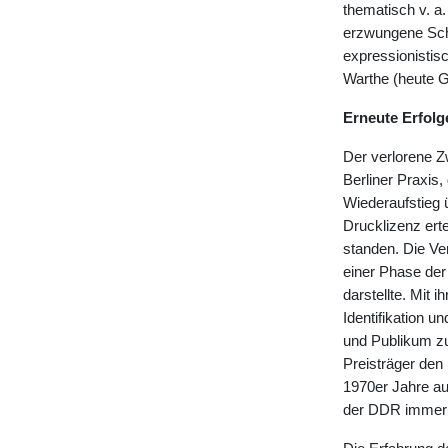
thematisch v. a
erzwungene Schw
expressionistis
Warthe (heute G
Erneute Erfolge
Der verlorene Zw
Berliner Praxis,
Wiederaufstieg 
Drucklizenz ert
standen. Die Ver
einer Phase der
darstellte. Mit
Identifikation u
und Publikum zu
Preisträger den
1970er Jahre au
der DDR immer o