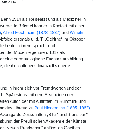
 sie sind
h Benn 1914 als Reisearzt und als Mediziner in
wurde. In Brüssel kam er in Kontakt mit einer
)
,
Alfred Flechtheim (1878–1937)
und
Wilhelm
bfolge erstmals u. d. T. „Gehirne“ im Oktober
die heute in ihrem sprach- und
en der Moderne gehören. 1917 als
o er eine dermatologische Facharztausbildung
ie ihn zeitlebens finanziell sicherte.
 und in ihrem sich vor Fremdworten und der
ich. Spätestens mit dem Erscheinen der
en Autor, der mit Auftritten im Rundfunk und
nn das Libretto zu
Paul Hindemiths (1895–1963)
antgarde-Zeitschriften „Bifur“ und „transition“.
htkunst der Preußischen Akademie der Künste
 der „Neuen Rundschau“ anlässlich Goethes