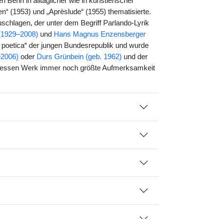
 Benn in alltäglicher wie in künstlerischer
en“ (1953) und „Aprèslude“ (1955) thematisierte.
schlagen, der unter dem Begriff Parlando-Lyrik
(1929–2008)
und
Hans Magnus Enzensberger
s poetica“ der jungen Bundesrepublik und wurde
–2006)
oder
Durs Grünbein (geb. 1962)
und der
, dessen Werk immer noch größte Aufmerksamkeit