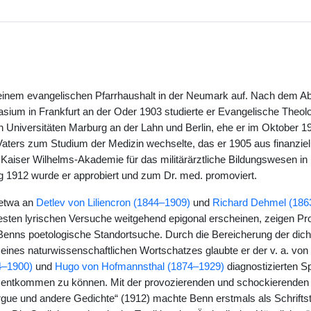
inem evangelischen Pfarrhaushalt in der Neumark auf. Nach dem Ab
sium in Frankfurt an der Oder 1903 studierte er Evangelische Theol
en Universitäten Marburg an der Lahn und Berlin, ehe er im Oktober 
Vaters zum Studium der Medizin wechselte, das er 1905 aus finanziel
Kaiser Wilhelms-Akademie für das militärärztliche Bildungswesen in 
 1912 wurde er approbiert und zum Dr. med. promoviert.
etwa an
Detlev von Liliencron (1844–1909)
und
Richard Dehmel (186
ühesten lyrischen Versuche weitgehend epigonal erscheinen, zeigen Pr
 Benns poetologische Standortsuche. Durch die Bereicherung der dich
 eines naturwissenschaftlichen Wortschatzes glaubte er der v. a. von
4–1900)
und
Hugo von Hofmannsthal (1874–1929)
diagnostizierten S
e entkommen zu können. Mit der provozierenden und schockierenden
e und andere Gedichte“ (1912) machte Benn erstmals als Schriftste