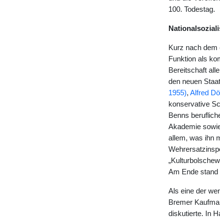
100. Todestag.
Nationalsozial
Kurz nach dem 
Funktion als kom
Bereitschaft all
den neuen Staat
1955)
,
Alfred Dö
konservative Sch
Benns beruflich
Akademie sowie 
allem, was ihn m
Wehrersatzinsp
„Kulturbolschewi
Am Ende stand i
Als eine der we
Bremer Kaufm
diskutierte. In