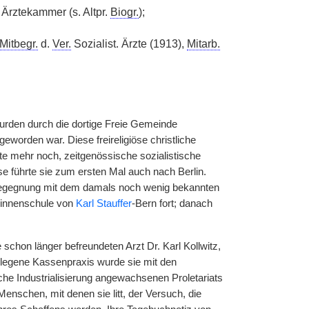
Ärztekammer (s. Altpr.
Biogr.
);
Mitbegr.
d.
Ver.
Sozialist. Ärzte (1913),
Mitarb.
wurden durch die dortige Freie Gemeinde
eworden war. Diese freireligiöse christliche
te mehr noch, zeitgenössische sozialistische
se führte sie zum ersten Mal auch nach Berlin.
e Begegnung mit dem damals noch wenig bekannten
erinnenschule von
Karl Stauffer
-Bern fort; danach
schon länger befreundeten Arzt Dr. Karl Kollwitz,
elegene Kassenpraxis wurde sie mit den
che Industrialisierung angewachsenen Proletariats
Menschen, mit denen sie litt, der Versuch, die