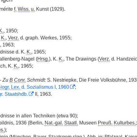
 mérite
f.
Wiss.
u.
Kunst (1929).
K.
, 1950;
.
K.
,
Verz.
d. graph. Werkes, 1955;
, 1963;
ldnisse d. K.
K.
, 1965;
allenberg-Nagel (
Hrsg.
), K.
K.
, The Drawings (
Verz.
d. Handzeic
ch, K.
K.
, 1965;
-
Zu
B
Conr.
Schmidt:
S. Nestriepke, Die Freie Volksbühne, 19
iogr. Lex.
d. Sozialismus I, 1960
;
r. Staatshdb.
II, 1963.
ldnisse in allen Techniken (etwa 90);
ildnis, 1936 (Berlin,
Nat.-gal.
Staatl.
Museen
Preuß.
Kulturbes.
;
s.
);
nig (München.
Bayer.
Staatsgem.slgg.),
Abb.
in: Pfalzgal. Kaise