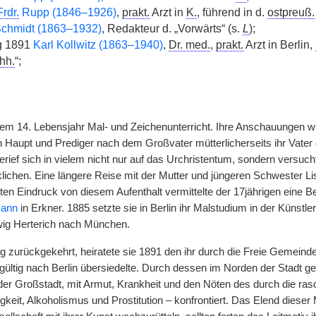
Frdr.
Rupp (1846–1926)
,
prakt.
Arzt in
K.
, führend in d.
ostpreuß.
chmidt (1863–1932)
, Redakteur d. „Vorwärts“ (s.
L
);
g 1891
Karl Kollwitz (1863–1940)
,
Dr. med.
,
prakt.
Arzt in Berlin,
hh.
“;
ihrem 14. Lebensjahr Mal- und Zeichenunterricht. Ihre Anschauungen 
n Haupt und Prediger nach dem Großvater mütterlicherseits ihr Vater g
rief sich in vielem nicht nur auf das Urchristentum, sondern versuch
klichen. Eine längere Reise mit der Mutter und jüngeren Schwester Li
ten Eindruck von diesem Aufenthalt vermittelte der 17jährigen ein
mann
in Erkner. 1885 setzte sie in Berlin ihr Malstudium in der Künstl
wig Herterich nach München.
 zurückgekehrt, heiratete sie 1891 den ihr durch die Freie Gemeinde 
gültig nach Berlin übersiedelte. Durch dessen im Norden der Stadt g
der Großstadt, mit Armut, Krankheit und den Nöten des durch die ras
igkeit, Alkoholismus und Prostitution – konfrontiert. Das Elend dieser 