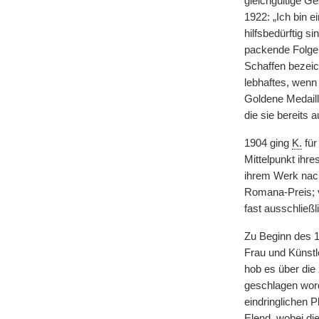
gleichgültige Ge
1922: „Ich bin e
hilfsbedürftig s
packende Folge 
Schaffen bezeic
lebhaftes, wenn 
Goldene Medaill
die sie bereits 
1904 ging
K.
für
Mittelpunkt ihr
ihrem Werk nach 
Romana-Preis; 
fast ausschließl
Zu Beginn des 1.
Frau und Künstle
hob es über die
geschlagen word
eindringlichen P
Elend, wobei di