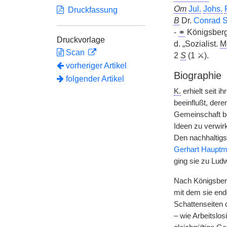
Om
Jul.
Johs.
Druckfassung
B
Dr.
Conrad S
-
⚭
Königsber
Druckvorlage
d. „Sozialist.
M
Scan
2
S
(1 ⚔).
vorheriger Artikel
Biographie
folgender Artikel
K.
erhielt seit 
beeinflußt, dere
Gemeinschaft be
Ideen zu verwir
Den nachhaltigs
Gerhart Haupt
ging sie zu Lud
Nach Königsberg
mit dem sie end
Schattenseiten 
– wie Arbeitslos