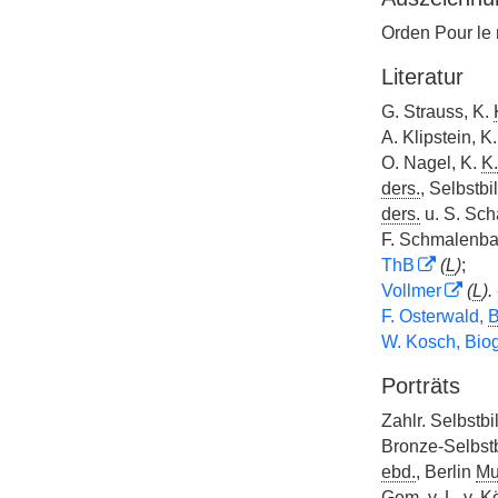
Orden Pour le
Literatur
G. Strauss, K.
A. Klipstein, K
O. Nagel, K.
K.
ders.
, Selbstbi
ders.
u. S. Sch
F. Schmalenba
ThB
(
L
)
;
Vollmer
(
L
).
F. Osterwald,
B
W. Kosch, Biog
Porträts
Zahlr. Selbstbi
Bronze-Selbstb
ebd.
, Berlin
Mu
Gem.
v.
L.
v.
Kö