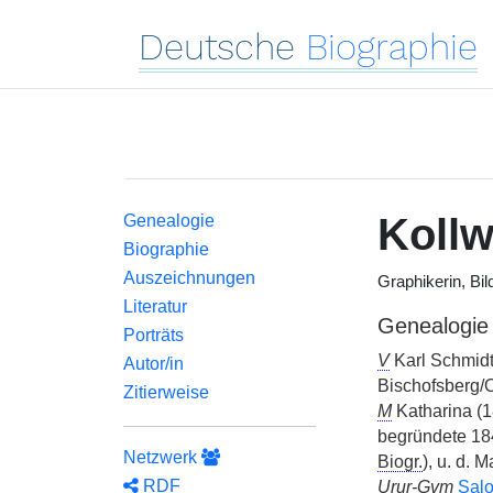
Deutsche
Biographie
Kollw
Genealogie
Biographie
Auszeichnungen
Graphikerin, Bil
Literatur
Genealogie
Porträts
V
Karl Schmidt 
Autor/in
Bischofsberg/O
Zitierweise
M
Katharina (
begründete 184
Netzwerk
Biogr.
), u. d. M
RDF
Urur-Gvm
Sal