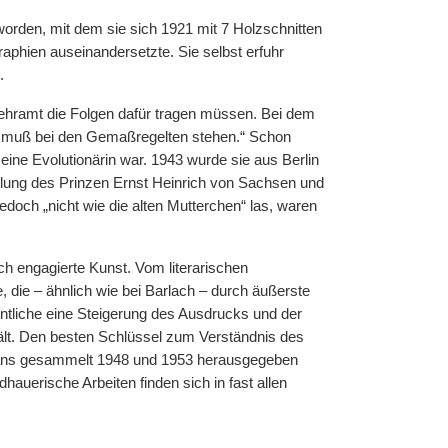
rden, mit dem sie sich 1921 mit 7 Holzschnitten
aphien auseinandersetzte. Sie selbst erfuhr
.
Lehramt die Folgen dafür tragen müssen. Bei dem
l und muß bei den Gemaßregelten stehen.“ Schon
eine Evolutionärin war. 1943 wurde sie aus Berlin
tlung des Prinzen Ernst Heinrich von Sachsen und
jedoch „nicht wie die alten Mutterchen“ las, waren
isch engagierte Kunst. Vom literarischen
 die – ähnlich wie bei Barlach – durch äußerste
ntliche eine Steigerung des Ausdrucks und der
ält. Den besten Schlüssel zum Verständnis des
n Hans gesammelt 1948 und 1953 herausgegeben
auerische Arbeiten finden sich in fast allen