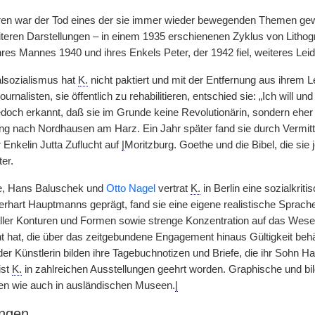
ren war der Tod eines der sie immer wieder bewegenden Themen gewo
teren Darstellungen – in einem 1935 erschienenen Zyklus von Lithogr
res Mannes 1940 und ihres Enkels Peter, der 1942 fiel, weiteres Leid
lsozialismus hat
K.
nicht paktiert und mit der Entfernung aus ihrem 
urnalisten, sie öffentlich zu rehabilitieren, entschied sie: „Ich wil
edoch erkannt, daß sie im Grunde keine Revolutionärin, sondern eher 
ing nach Nordhausen am Harz. Ein Jahr später fand sie durch Vermit
r Enkelin Jutta Zuflucht auf
|
Moritzburg. Goethe und die Bibel, die sie 
ter.
lle, Hans Baluschek und
Otto Nagel
vertrat
K.
in Berlin eine sozialkrit
rhart Hauptmanns geprägt, fand sie eine eigene realistische Sprache,
ller Konturen und Formen sowie strenge Konzentration auf das Wese
t hat, die über das zeitgebundene Engagement hinaus Gültigkeit beh
r Künstlerin bilden ihre Tagebuchnotizen und Briefe, die ihr Soh
ist
K.
in zahlreichen Ausstellungen geehrt worden. Graphische und bildh
en wie auch in ausländischen Museen.
|
ngen