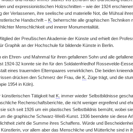
ien und expressionistischen Holzschnitten – wie der 1924 erschienene
g der Verlassenen, ihre seelische und materielle Not, die Mühsal ihr
nstlerische Handschrift –
K.
beherrschte alle graphischen Techniken me
lichter Menschlichkeit und innerer Monumentalität.
itglied der Preußischen Akademie der Künste und erhielt den Professo
für Graphik an der Hochschule für bildende Künste in Berlin.
in Ehren- und Mahnmal für ihren gefallenen Sohn und alle gefallenen 
st 1924-32 konnte sie ihn für den Soldatenfriedhof Rossevelde-Eesse
stalt eines trauernden Elternpaares verwirklichen. Die beiden knieen
rissen drücken den Schmerz der Frau, die
K.
Züge trägt, und die st
ie 1954 in Köln).
r künstlerischen Tätigkeit hat
K.
immer wieder Selbstbildnisse geschaff
schliche Rechenschaftsberichte, die nicht weniger ergreifend und ehr
 sie sich seit 1926 um ein plastisches Selbstbildnis bemüht, wobei s
s um die graphische Schwarz-Weiß-Kunst. 1936 beendete sie diese Arb
lichtheit zieht die Summe ihres Schaffens. Würde und Bescheidenheit,
Künstlerin, vor allem aber das Menschliche und Mütterliche sind in i