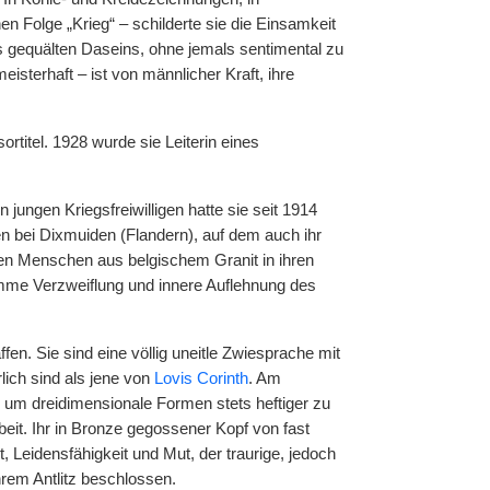
n Folge „Krieg“ – schilderte sie die Einsamkeit
es gequälten Daseins, ohne jemals sentimental zu
isterhaft – ist von männlicher Kraft, ihre
rtitel. 1928 wurde sie Leiterin eines
jungen Kriegsfreiwilligen hatte sie seit 1914
n bei Dixmuiden (Flandern), auf dem auch ihr
den Menschen aus belgischem Granit in ihren
umme Verzweiflung und innere Auflehnung des
en. Sie sind eine völlig uneitle Zwiesprache mit
lich sind als jene von
Lovis Corinth
. Am
ie um dreidimensionale Formen stets heftiger zu
eit. Ihr in Bronze gegossener Kopf von fast
 Leidensfähigkeit und Mut, der traurige, jedoch
hrem Antlitz beschlossen.