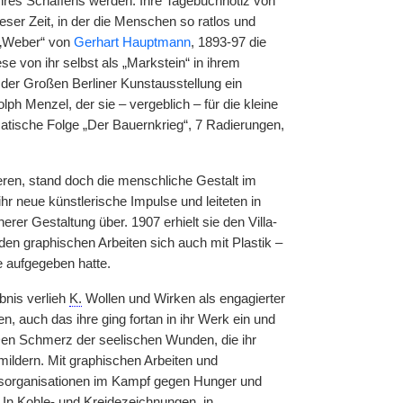
v ihres Schaffens werden. Ihre Tagebuchnotiz von
eser Zeit, in der die Menschen so ratlos und
er „Weber“ von
Gerhart Hauptmann
, 1893-97 die
 von ihr selbst als „Markstein“ in ihrem
 der Großen Berliner Kunstausstellung ein
ph Menzel, der sie – vergeblich – für die kleine
matische Folge „Der Bauernkrieg“, 7 Radierungen,
eren, stand doch die menschliche Gestalt im
r neue künstlerische Impulse und leiteten in
er Gestaltung über. 1907 erhielt sie den Villa-
den graphischen Arbeiten sich auch mit Plastik –
e aufgegeben hatte.
ebnis verlieh
K.
Wollen und Wirken als engagierter
, auch das ihre ging fortan in ihr Werk ein und
 Den Schmerz der seelischen Wunden, die ihr
mildern. Mit graphischen Arbeiten und
 Hilfsorganisationen im Kampf gegen Hunger und
. In Kohle- und Kreidezeichnungen, in