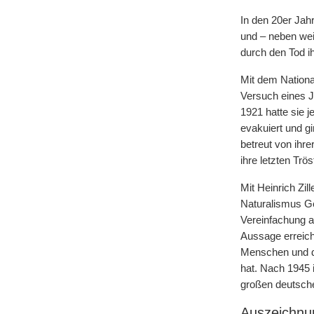
In den 20er Jah
und – neben wei
durch den Tod ih
Mit dem Nationa
Versuch eines Jo
1921 hatte sie j
evakuiert und g
betreut von ihre
ihre letzten Trös
Mit Heinrich Zi
Naturalismus Ge
Vereinfachung a
Aussage erreich
Menschen und de
hat. Nach 1945 
großen deutsch
Auszeichnu