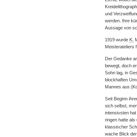
Kreidelithograph
und Verzweiflun
werden. Ihre kü
Aussage von sch
1919 wurde
K.
M
Meisterateliers 
Der Gedanke an e
bewegt, doch er
Sohn lag, in Ge
blockhaften Um
Mannes aus (Kop
Seit Beginn ihre
sich selbst, men
intensivsten hat
ringen hatte al
klassischer Sch
wache Blick der 