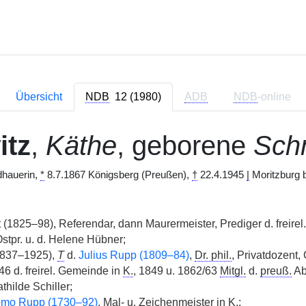
Übersicht
NDB
12 (1980)
ADB
NDB
-online
itz
,
Käthe
, geborene
Sch
dhauerin,
*
8.7.1867 Königsberg (Preußen),
†
22.4.1945
|
Moritzburg be
(1825–98), Referendar, dann Maurermeister, Prediger d. freirel
stpr. u. d. Helene Hübner;
1837–1925),
T
d.
Julius Rupp (1809–84)
,
Dr. phil.
, Privatdozent,
6 d. freirel. Gemeinde in
K.
, 1849 u. 1862/63
Mitgl.
d.
preuß.
Ab
athilde Schiller;
omo Rupp (1730–92)
, Mal- u. Zeichenmeister in
K.
;