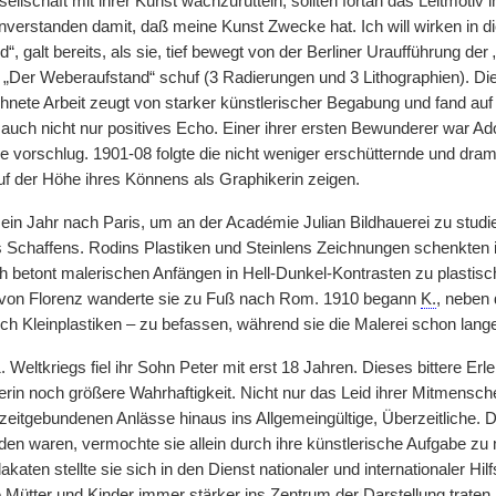
sellschaft mit ihrer Kunst wachzurütteln, sollten fortan das Leitmoti
inverstanden damit, daß meine Kunst Zwecke hat. Ich will wirken in di
ind“, galt bereits, als sie, tief bewegt von der Berliner Uraufführung d
„Der Weberaufstand“ schuf (3 Radierungen und 3 Lithographien). Diese
hnete Arbeit zeugt von starker künstlerischer Begabung und fand auf
auch nicht nur positives Echo. Einer ihrer ersten Bewunderer war Adol
e vorschlug. 1901-08 folgte die nicht weniger erschütternde und dra
auf der Höhe ihres Könnens als Graphikerin zeigen.
 ein Jahr nach Paris, um an der Académie Julian Bildhauerei zu studi
es Schaffens. Rodins Plastiken und Steinlens Zeichnungen schenkten ih
betont malerischen Anfängen in Hell-Dunkel-Kontrasten zu plastischer
von Florenz wanderte sie zu Fuß nach Rom. 1910 begann
K.
, neben 
ich Kleinplastiken – zu befassen, während sie die Malerei schon lang
 Weltkriegs fiel ihr Sohn Peter mit erst 18 Jahren. Dieses bittere Erl
rin noch größere Wahrhaftigkeit. Nicht nur das Leid ihrer Mitmenschen
 zeitgebundenen Anlässe hinaus ins Allgemeingültige, Überzeitliche.
en waren, vermochte sie allein durch ihre künstlerische Aufgabe zu 
lakaten stellte sie sich in den Dienst nationaler und internationaler
e Mütter und Kinder immer stärker ins Zentrum der
|
Darstellung traten