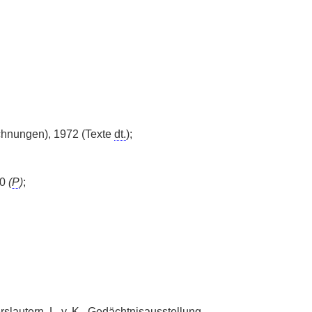
hnungen), 1972 (Texte
dt.
);
30
(
P
)
;
rslautern, L.
v.
K.
, Gedächtnisausstellung,