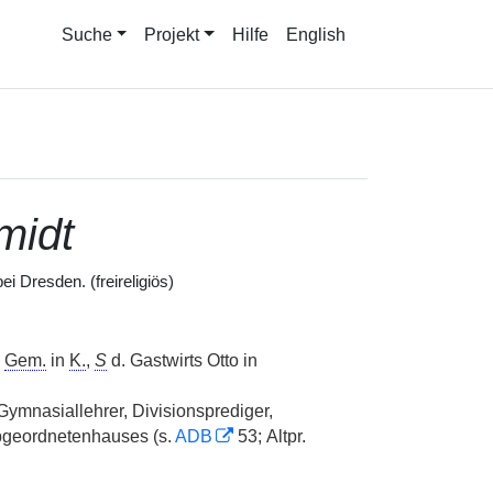
Suche
Projekt
Hilfe
English
midt
i Dresden. (freireligiös)
.
Gem.
in
K.
,
S
d. Gastwirts Otto in
 Gymnasiallehrer, Divisionsprediger,
geordnetenhauses (s.
ADB
53; Altpr.