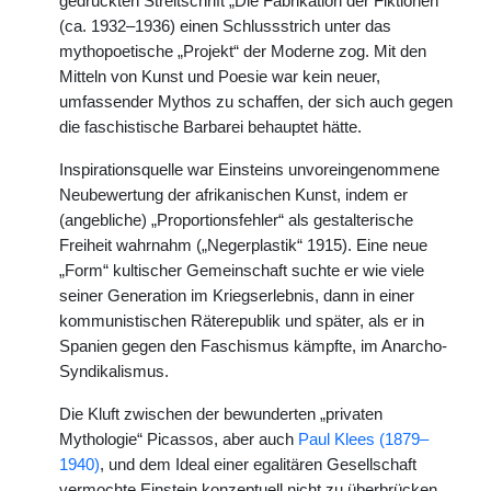
gedruckten Streitschrift „Die Fabrikation der Fiktionen“
(ca. 1932–1936) einen Schlussstrich unter das
mythopoetische „Projekt“ der Moderne zog. Mit den
Mitteln von Kunst und Poesie war kein neuer,
umfassender Mythos zu schaffen, der sich auch gegen
die faschistische Barbarei behauptet hätte.
Inspirationsquelle war Einsteins unvoreingenommene
Neubewertung der afrikanischen Kunst, indem er
(angebliche) „Proportionsfehler“ als gestalterische
Freiheit wahrnahm („Negerplastik“ 1915). Eine neue
„Form“ kultischer Gemeinschaft suchte er wie viele
seiner Generation im Kriegserlebnis, dann in einer
kommunistischen Räterepublik und später, als er in
Spanien gegen den Faschismus kämpfte, im Anarcho-
Syndikalismus.
Die Kluft zwischen der bewunderten „privaten
Mythologie“ Picassos, aber auch
Paul Klees (1879–
1940)
, und dem Ideal einer egalitären Gesellschaft
vermochte Einstein konzeptuell nicht zu überbrücken,