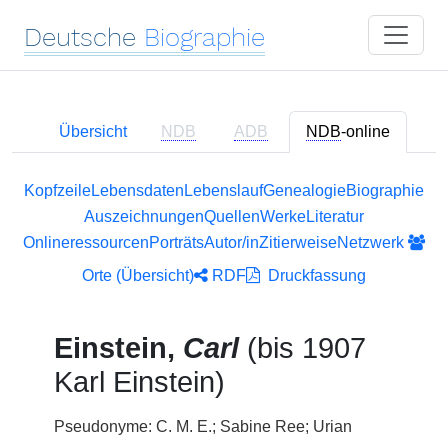
Deutsche
Biographie
Übersicht
NDB
ADB
NDB
-online
Kopfzeile
Lebensdaten
Lebenslauf
Genealogie
Biographie
Auszeichnungen
Quellen
Werke
Literatur
Onlineressourcen
Porträts
Autor/in
Zitierweise
Netzwerk
Orte (Übersicht)
RDF
Druckfassung
Einstein,
Carl
(bis 1907
Karl Einstein)
Pseudonyme: C. M. E.; Sabine Ree; Urian