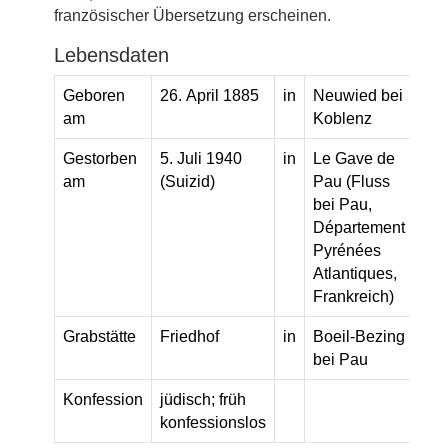
französischer Übersetzung erscheinen.
Lebensdaten
Geboren
26. April 1885
in
Neuwied bei
am
Koblenz
Gestorben
5. Juli 1940
in
Le Gave de
am
(Suizid)
Pau (Fluss
bei Pau,
Département
Pyrénées
Atlantiques,
Frankreich)
Grabstätte
Friedhof
in
Boeil-Bezing
bei Pau
Konfession
jüdisch; früh
konfessionslos