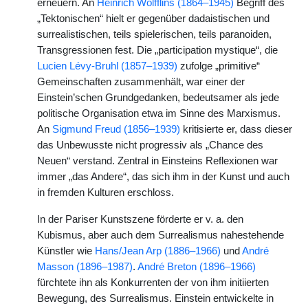
erneuern. An
Heinrich Wölfflins (1864–1945)
Begriff des
„Tektonischen“ hielt er gegenüber dadaistischen und
surrealistischen, teils spielerischen, teils paranoiden,
Transgressionen fest. Die „participation mystique“, die
Lucien Lévy-Bruhl (1857–1939)
zufolge „primitive“
Gemeinschaften zusammenhält, war einer der
Einstein’schen Grundgedanken, bedeutsamer als jede
politische Organisation etwa im Sinne des Marxismus.
An
Sigmund Freud (1856–1939)
kritisierte er, dass dieser
das Unbewusste nicht progressiv als „Chance des
Neuen“ verstand. Zentral in Einsteins Reflexionen war
immer „das Andere“, das sich ihm in der Kunst und auch
in fremden Kulturen erschloss.
In der Pariser Kunstszene förderte er v. a. den
Kubismus, aber auch dem Surrealismus nahestehende
Künstler wie
Hans/Jean Arp (1886–1966)
und
André
Masson (1896–1987)
.
André Breton (1896–1966)
fürchtete ihn als Konkurrenten der von ihm initiierten
Bewegung, des Surrealismus. Einstein entwickelte in