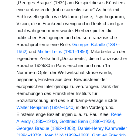
„Georges Braque“ (1934) am Beispiel dieses Künstlers
eine umfassende „kubo-surrealistische“ Ästhetik mit
Schlüsselbegriffen wie Metamorphose, Psychogramm,
Vision, die in Frankreich wenig und in Deutschland gar
nicht wahrgenommen wurde. Hierbei spielten die
politischen Bedingungen und deutsch-französische
Sprachprobleme eine Rolle.
Georges Bataille (1897–
1962)
und
Michel Leiris (1901–1990)
, Mitarbeiter an der
legendären Zeitschrift „Documents“, die in französischer
Sprache 1929/30 in Paris erschien und nach 15
Nummern Opfer der Weltwirtschaftskrise wurde,
begannen, Einstein aus dem Bewusstsein der
europäischen Intelligenzija zu verdrängen. Dank der
Bemühungen des Frankfurter Instituts für
Sozialforschung und des Suhrkamp-Verlags rückte
Walter Benjamin (1892–1940)
in den Vordergrund.
Einsteins enge Beziehungen u. a. zu Paul Klee,
René
Allendy (1889–1942)
,
Gottfried Benn (1886–1956)
,
Georges Braque (1882–1963)
,
Daniel-Henry Kahnweiler
(1884–1979)
,
Joan Miró (1893–1983)
,
Gottlieb Friedrich